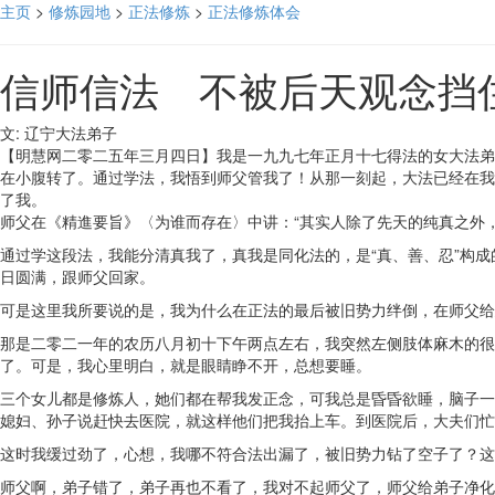
主页
>
修炼园地
>
正法修炼
>
正法修炼体会
信师信法 不被后天观念挡
文: 辽宁大法弟子
【明慧网二零二五年三月四日】我是一九九七年正月十七得法的女大法弟
在小腹转了。通过学法，我悟到师父管我了！从那一刻起，大法已经在我
了我。
师父在《精進要旨》〈为谁而存在〉中讲：“其实人除了先天的纯真之外
通过学这段法，我能分清真我了，真我是同化法的，是“真、善、忍”构
日圆满，跟师父回家。
可是这里我所要说的是，我为什么在正法的最后被旧势力绊倒，在师父给
那是二零二一年的农历八月初十下午两点左右，我突然左侧肢体麻木的很
了。可是，我心里明白，就是眼睛睁不开，总想要睡。
三个女儿都是修炼人，她们都在帮我发正念，可我总是昏昏欲睡，脑子一
媳妇、孙子说赶快去医院，就这样他们把我抬上车。到医院后，大夫们忙
这时我缓过劲了，心想，我哪不符合法出漏了，被旧势力钻了空子了？这
师父啊，弟子错了，弟子再也不看了，我对不起师父了，师父给弟子净化