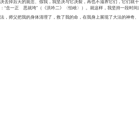
决去掉后天的观念、假我，我坚决与它决裂，再也不滋养它们，它们就干
：“念一正 恶就垮”（《洪吟二》〈怕啥〉）。就这样，我坚持一段时间
法，师父把我的身体清理了，救了我的命，在我身上展现了大法的神奇、