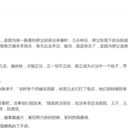
…是因为第一眼看到师父的讲法录像时，几分钟后，师父给我下的法轮就
我每天都非常快乐，每天出去学法、炼功，就是快乐了，是因为师父选择
最扎实、修的快，才能正法，正一切不正的。真正成为大法中一个粒子，早
。
救救弟子。”当时有个同修在我家，给我儿女们打了电话，他们很快都回来
看看吧，没事咱们就回来。”我虽然没答应，也没有否定去医院。儿子、儿
阵，挂滴流。
，越看瘾越大，被旧势力抓到把柄，直到把我撂倒。
我懊悔的了不得。