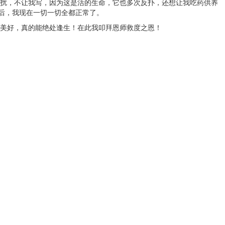
扰，不让我写，因为这是活的生命，它也多次反扑，还想让我吃药供养
后，我现在一切一切全都正常了。
美好，真的能绝处逢生！在此我叩拜恩师救度之恩！