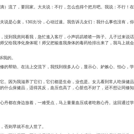
滴）流了，要回家。大夫说：不行，怎么也得个把月吧。我说：不行！在
说是心衰，130次/分，心动过速。我告诉儿女们：我什么事也没有，你
，没到我房间看我，急忙進入客厅，小声叽叽喳喳一阵子。儿子过来说话
师父给我净化身体呢！师父把输進我身体的毒药给排出来了，我马上就会
诉我的。
修的帮助、在法上交流下，我找到很多人心，显示心、妒嫉心、怕心，学
它。因为我滋养了它们，它们都是生命，业也是。女儿看到常人吃保健品
的什么保健品，适得其反，血压也高了，心脏也不好了，还不想让同修知
心丹都在身边放着，一难受点，马上量量血压或者吃救心丹。这回通过学
，否则早就不在人世了。