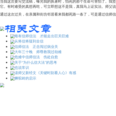
当我这次要写交流稿，曝光我的执著时，怕死的那个生命可害怕了。我坚
它。有时难受的真想再吃，可立即想这不是我，真我马上证实法。师父说
通过这次过关，在亲属和街坊邻居看来我都死路一条了，可是通过信师信
唯有信师信法 才能走出巨关巨难
从将信将疑到全信
信师信法 正念闯过病业关
大年三十晚 师尊救我过劫难
危难中信师信法 伤处自愈
关于“为什么信大法”的思考
也说常识
读师父新经文《关键时刻看人心》有感
狮驼岭的启示