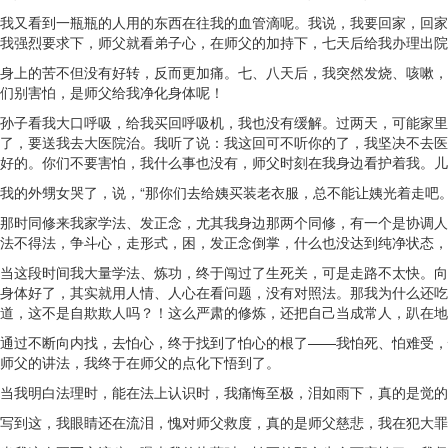
我又看到一瓶瓶的人用的东西在往我的血管滴呢。我说，我要回家，回家
我强烈要求下，师父就看弟子心，在师父的加持下，七天后给我办理出院
身上的苦不但没有好转，反而更加痛。七、八天后，我突然发烧、咳嗽，
们别害怕，是师父给我净化身体呢！
孙子看我大口呼吸，给我买回呼吸机，我也没有缓解。过两天，可能家里
了，要送我去大医院治。我听了说：我这回可不听你的了，我坚决不去医
好的。你们不要害怕，我什么事也没有，师父时刻在我身边看护着我。儿
我的外甥女哭了，说，“那你们去给姨买装老衣服，总不能让姨光着走吧
那时同修来我家学法、发正念，尤其我身边那两个同修，有一个是协调人
法不得法，争斗心，走形式，困，发正念倒掌，什么也没达到纯净状态，
当这段时间我大量学法、炼功，终于闯过了生死关，可是走路不太快。向
身体好了，其实就用人情、人心在看问题，没有对照法。那我为什么还吃
道，这不是自欺欺人吗？！这么严肃的修炼，还把自己当成常人，趴在地
通过不断向内找，去怕心，终于找到了怕心的根了——我怕死、怕难受，
师父的讲法，我终于在师父的点化下悟到了。
当我明白法理时，能在法上认识时，我痛悔至极，泪如雨下，真的是觉的
写到这，我眼睛还在流泪，愧对师父救度，真的是师父慈悲，我在犯大罪