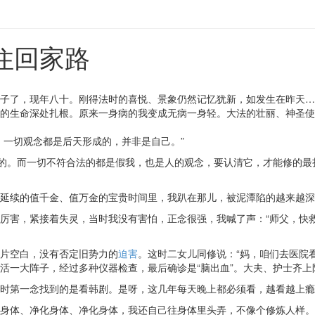
住回家路
子了，现年八十。刚得法时的喜悦、景象仍然记忆犹新，如发生在昨天…
的生命深处扎根。原来一身病的我变成无病一身轻。大法的壮丽、神圣使
，一切观念都是后天形成的，并非是自己。”
成的。而一切不符合法的都是假我，也是人的观念，要认清它，才能修的
延续的值千金、值万金的宝贵时间里，我趴在那儿，被泥潭陷的越来越深
厉害，紧接着失灵，当时我没有害怕，正念很强，我喊了声：“师父，快
片空白，没有否定旧势力的
迫害
。这时二女儿同修说：“妈，咱们去医院
活一大阵子，经过多种仪器检查，最后确诊是“脑出血”。大夫、护士齐上
时第一念找到的是看韩剧。是呀，这几年每天晚上都必须看，越看越上瘾
身体、净化身体、净化身体，我还自己往身体里头弄，不像个修炼人样。