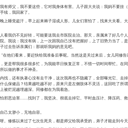
我有师父，我不要这些，它对我身体有害。儿子跟大夫说：我妈不要挂（
手续，我回家了。
晚上睡觉盗汗，早上起来褥子湿成人形。儿女们害怕了，找来大夫看。大夫
人看我仍不见好转，可能要送我去市医院去治。那天，亲属来了好几个人
院。我说：我没有病，上一次因我自己没有把握好，上了旧势力当了，是
子过去告诉亲属们：那就听我妈的意见吧。
。”在他们看来，要赶快给我准备后事呢。当然这是关过来后，女儿同修告
，更是帮我很多很多忙，为我能早日恢复正常，不惜一切时间帮忙。在同
所以做的事才不神圣。
内找，还有执著心没有去干净，这次我再也不隐藏了，全部曝光它、去掉
什么保健品？结果越吃越不好，原来只是左侧肢体不灵活，这回吃了所谓
上被烂泥越埋越深。同修都在为我着急。
怕邪恶迫害……找到了，我坚决、彻底去掉它。平时血压计、降压药、救
自己太渺小，无地自容。
呀。修炼以来过了七次生死关，都是师父给我承受的，弟子才能走到今天