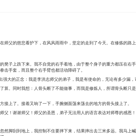
在师父的慈悲看护下，在风风雨雨中，坚定的走到了今天。在修炼的路上
的凳子上跌下来。我不自觉的右手着地，由于整个身子的重力都压在右手
拳击手套，而且整个右手臂也都活动障碍了。
发出强大的正念：我是李洪志师父的弟子，我是有使命的，无论有多少漏，
了算。同时我想：人骨头断了不能做事，而我是修炼人，所谓骨头断只是
方接上了。接着又响了一下，手腕侧面荡来荡去的地方的骨头接上了。
师父！谢谢师父！师父的圣恩，弟子无法用人的语言表达对师尊的感恩！
忽然脚刮到地上，我控制不住要摔下来，结果摔出去三米多远。我马上喊