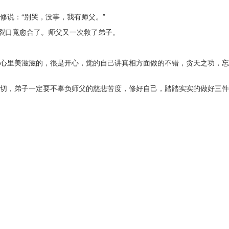
说：“别哭，没事，我有师父。”
裂口竟愈合了。师父又一次救了弟子。
心里美滋滋的，很是开心，觉的自己讲真相方面做的不错，贪天之功，忘
切，弟子一定要不辜负师父的慈悲苦度，修好自己，踏踏实实的做好三件