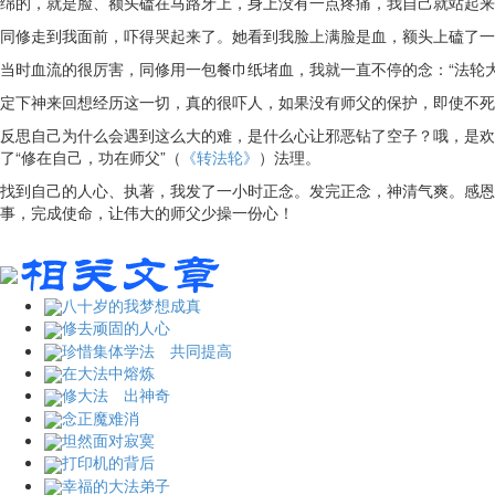
绵的，就是脸、额头磕在马路牙上，身上没有一点疼痛，我自己就站起来
同修走到我面前，吓得哭起来了。她看到我脸上满脸是血，额头上磕了一
当时血流的很厉害，同修用一包餐巾纸堵血，我就一直不停的念：“法轮
定下神来回想经历这一切，真的很吓人，如果没有师父的保护，即使不死
反思自己为什么会遇到这么大的难，是什么心让邪恶钻了空子？哦，是欢
了“修在自己，功在师父”（
《转法轮》
）法理。
找到自己的人心、执著，我发了一小时正念。发完正念，神清气爽。感恩
事，完成使命，让伟大的师父少操一份心！
八十岁的我梦想成真
修去顽固的人心
珍惜集体学法 共同提高
在大法中熔炼
修大法 出神奇
念正魔难消
坦然面对寂寞
打印机的背后
幸福的大法弟子