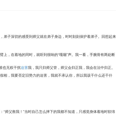
，弟子深切的感受到师父就在弟子身边，时时刻刻保护着弟子。回想起来
臂上，在着地的同时，就听到很响的“嘎嘣”声。我一看，手腕骨有两处断
谁也无权干扰
迫害
我，我只归师父管，师父会归正我，我会在法中归正。
假相，我要否定旧势力的迫害，我就不承认你，所以我该干什么还干什
：“师父救我！”当时自己怎么摔下的我都不知道，只感觉身体着地时软绵