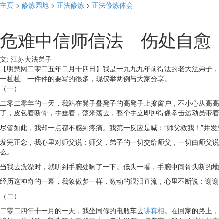
主页
>
修炼园地
>
正法修炼
>
正法修炼体会
危难中信师信法 伤处自愈
文: 江苏大法弟子
【明慧网二零二五年二月十四日】我是一九九九年前得法的老大法弟子，
一桩桩、一件件的要写的很多，现仅举两例与大家分享。
（一）
二零二零年的一天，我站在凳子叠凳子的高凳子上擦窗户，不小心从高高
了，皮包着断骨，手垂着，荡来荡去，整个手立即肿得像拳击运动员带着
尽管如此，我却一点都不感到疼痛。我第一反应是喊：“师父救我！”并
发完正念，我心里对师父说：师父，弟子的一切交给师父，一切由师父说
么。
当我去洗澡时，就听到手腕处响了一下。低头一看，手腕中间骨头断的地
经历这神奇的一幕，我象做梦一样，激动的眼泪直流，心里不断说：谢谢
（二）
二零二四年十一月的一天，我坐同修的电瓶车去
讲真相
。在回家的路上，