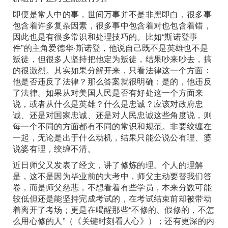
即便是常人中的事，世间万事并不是非黑即白，很多事
包含着许多复杂因素，很多事中包含着对也包含着错，
因此也是有很多常识和处理技巧的。比如“斯诺登事
件”的主角爱德华·斯诺登，他说自己既不是英雄也不是
叛徒，但很多人坚持把他定为叛徒，结果吵来吵去，搞
的很激烈。其实如果分解开来，只看法律这一个方面：
他是否违反了法律？那么答案就很明确：是的，他违反
了法律。如果从对美国人民是否有好处这一个方面来
说，或者从什么是英雄？什么是忠诚？应该对政府忠
诚、还是对国家忠诚、还是对人民忠诚这些角度说，则
每一个不同的方面都有不同的常识和规范。非要绞缠在
一起，无论是出于什么动机，结果只能公说公有理、婆
说婆有理，绞缠不清。
近日师父又发表了经文，讲了修炼的理。个人的理解
是，这不是因为毕业前的大考中，师父主动要替我们答
卷，而是师父慈悲，不想看着有些学员，本来分数可能
较低但还是能坚持完成考试的，在考试结束前却被带动
着离开了考场；更是在喝醒那些“不修的、假修的，不怎
么用心修的人”（《关键时刻看人心》）；还有更深的内