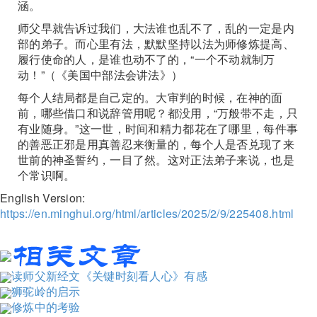
涵。
师父早就告诉过我们，大法谁也乱不了，乱的一定是内
部的弟子。而心里有法，默默坚持以法为师修炼提高、
履行使命的人，是谁也动不了的，“一个不动就制万
动！”（《美国中部法会讲法》）
每个人结局都是自己定的。大审判的时候，在神的面
前，哪些借口和说辞管用呢？都没用，“万般带不走，只
有业随身。”这一世，时间和精力都花在了哪里，每件事
的善恶正邪是用真善忍来衡量的，每个人是否兑现了来
世前的神圣誓约，一目了然。这对正法弟子来说，也是
个常识啊。
English Version:
https://en.minghui.org/html/articles/2025/2/9/225408.html
读师父新经文《关键时刻看人心》有感
狮驼岭的启示
修炼中的考验