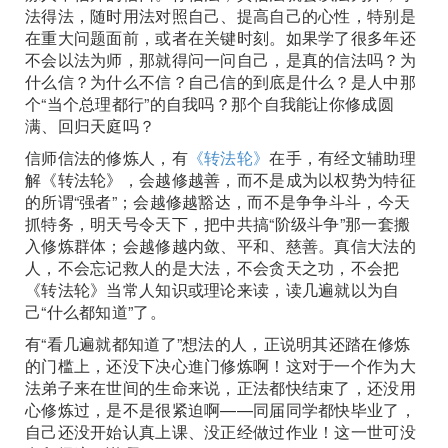
法得法，随时用法对照自己、提高自己的心性，特别是
在重大问题面前，或者在关键时刻。如果学了很多年还
不会以法为师，那就得问一问自己，是真的信法吗？为
什么信？为什么不信？自己信的到底是什么？是人中那
个“当个总理都行”的自我吗？那个自我能让你修成圆
满、回归天庭吗？
信师信法的修炼人，有
《转法轮》
在手，有经文辅助理
解《转法轮》，会越修越善，而不是成为以权势为特征
的所谓“强者”；会越修越豁达，而不是争争斗斗，今天
抓特务，明天号令天下，把中共搞“阶级斗争”那一套搬
入修炼群体；会越修越内敛、平和、慈善。真信大法的
人，不会忘记救人的是大法，不会贪天之功，不会把
《转法轮》当常人知识或理论来读，读几遍就以为自
己“什么都知道”了。
有“看几遍就都知道了”想法的人，正说明其还踏在修炼
的门槛上，还没下决心進门修炼啊！这对于一个作为大
法弟子来在世间的生命来说，正法都快结束了，还没用
心修炼过，是不是很紧迫啊——同届同学都快毕业了，
自己还没开始认真上课、没正经做过作业！这一世可没