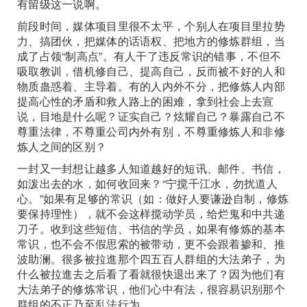
有留级这一说啊。
前段时间，媒体项目里很不太平，个别人在项目里拉势
力、搞团伙，把媒体的话语权、把地方的修炼群组，当
成了占领“制高点”。有人干了违反常识的错事，不但不
吸取教训，借机修自己、提高自己，反而被不好的人和
物质蛊惑着、主导着。有的人内外不分，把修炼人内部
提高心性的矛盾和救人路上的困难，拿到社会上去宣
说，目地是什么呢？证实自己？炫耀自己？暴露自己不
尊重法律，不尊重公司内外有别，不尊重修炼人和非修
炼人之间的区别？
一封又一封想让越多人知道越好的短讯、邮件、书信，
如泼出去的水，如何收回来？“宁搅千江水，勿扰道人
心。”如果有足够的常识（如：做好人要谦逊自制，修炼
要保持理性），就不会这样搅动学员，给烂鬼和中共递
刀子。收到这些短信、书信的学员，如果有修炼的基本
常识，也不会不假思索的被带动，更不会跟着掺和、推
波助澜。很多被拉進那个四五百人群组的大法弟子，为
什么被拉進去之后看了看就很快退出来了？因为他们有
大法弟子的修炼常识，他们心中有法，很容易识别那个
群组的不正乃至乱法行为。