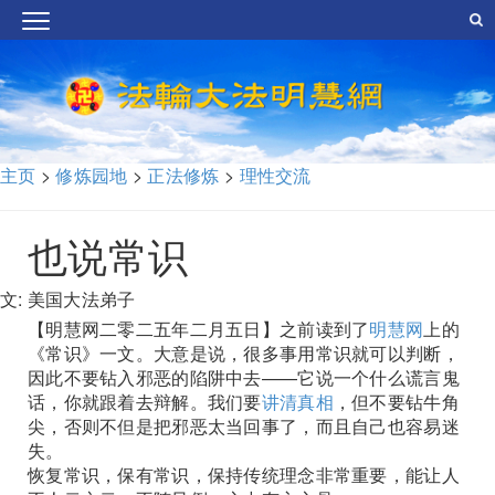
主页
>
修炼园地
>
正法修炼
>
理性交流
也说常识
文: 美国大法弟子
【明慧网二零二五年二月五日】之前读到了
明慧网
上的
《常识》一文。大意是说，很多事用常识就可以判断，
因此不要钻入邪恶的陷阱中去——它说一个什么谎言鬼
话，你就跟着去辩解。我们要
讲清真相
，但不要钻牛角
尖，否则不但是把邪恶太当回事了，而且自己也容易迷
失。
恢复常识，保有常识，保持传统理念非常重要，能让人