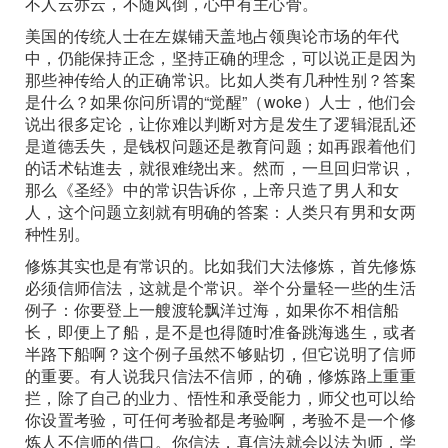
不人云亦云，不随风倒，心中有主心骨。
美国的传统人士在左媒铺天盖地占领舆论市场的年代
中，仍能保持正念，坚持正确的理念，可以说正是因为
那些神传给人的正确常识。比如人类有几种性别？答案
是什么？如果你问所谓的“觉醒”（woke）人士，他们会
说出很多定论，让你难以判断对方是发生了逻辑混乱还
是道德丢失，是钱权问题还是教育问题；如再跟着他们
的话术钻進去，就很难绕出来。然而，一旦回归常识，
那么《圣经》中的常识告诉你，上帝只造了男人和女
人，这个问题立刻就有明确的答案：人类只有男和女两
种性别。
修炼其实也是有常识的。比如我们大法修炼，首先修炼
必须信师信法，这就是个常识。举个分量轻一些的生活
例子：你要登上一艘渡轮飘洋过海，如果你不相信船
长，即便上了船，是不是也得随时准备跳海逃生，或者
半路下船啊？这个例子虽然不够贴切，但它说明了信师
的重要。有人说我只信法不信师，的确，修炼路上重重
拦，除了自己的业力、悟性和承受能力，师父也可以给
你设置考验，可任何考验都是考验啊，考验不是一个修
炼人不信师的借口。你信法，真信法就会以法为师，学