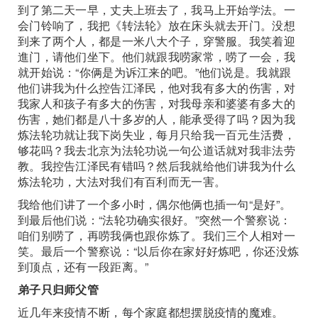
到了第二天一早，丈夫上班去了，我马上开始学法。一
会门铃响了，我把《转法轮》放在床头就去开门。没想
到来了两个人，都是一米八大个子，穿警服。我笑着迎
進门，请他们坐下。他们就跟我唠家常，唠了一会，我
就开始说：“你俩是为诉江来的吧。”他们说是。我就跟
他们讲我为什么控告江泽民，他对我有多大的伤害，对
我家人和孩子有多大的伤害，对我母亲和婆婆有多大的
伤害，她们都是八十多岁的人，能承受得了吗？因为我
炼法轮功就让我下岗失业，每月只给我一百元生活费，
够花吗？我去北京为法轮功说一句公道话就对我非法劳
教。我控告江泽民有错吗？然后我就给他们讲我为什么
炼法轮功，大法对我们有百利而无一害。
我给他们讲了一个多小时，偶尔他俩也插一句“是好”。
到最后他们说：“法轮功确实很好。”突然一个警察说：
咱们别唠了，再唠我俩也跟你炼了。我们三个人相对一
笑。最后一个警察说：“以后你在家好好炼吧，你还没炼
到顶点，还有一段距离。”
弟子只归师父管
近几年来疫情不断，每个家庭都想摆脱疫情的魔难。