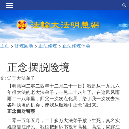
主页
>
修炼园地
>
正法修炼
>
正法修炼体会
正念摆脱险境
文: 辽宁大法弟子
【明慧网二零二四年十二月二十一日】我是从一九九六
年得大法的老大法弟子，一晃二十八年了。在这风风雨
雨二十八年里，师父一次次点化我，给了我一次次去掉
各种执著的机会，使我从魔难中正念闯出来。
正念面对警察
二零一五年五月，二十多万大法弟子放下生死，真名实
姓控告江泽民。我也把起诉书投寄高检、高法，揭露江