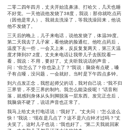
二零二四年四月，丈夫开始流鼻涕、打哈欠，几天也睡
不好觉。一天他说他发烧了38度，我说：那你就吃点药
（因他是常人）。我就去洗澡了，等我洗澡回来，他说
他不发烧了。
三天后的晚上，儿子来电话，说他发烧了，体温39度。
第二天我去了儿子家，看他烧的脸通红。他吃点药后，
温度下去一些，一会又上来，反反复复两天，第三天温
度才降到37.2度。丈夫来电话让我带儿子去医院看一
看，我说：不用，要好了。丈夫听我说话的声音，
问：“你怎么了？你也染上了？”我说：脑袋有点硬，嗓
子有点哑，没问题，一会就好。当时是下午四点多钟。
到六点发正念，我想起师父的话，我对自己说：“我不归
三界管，不受三界的制约。我怎么能染疫呢！”话音刚
落，就感到身体从头到脚脱落一层东西。发完正念后，
我脑袋不硬了，说话声音也正常了。
我马上给丈夫打电话说：“我好了。”丈夫问：“怎么这么
快！”我说：“现在是几点了？这不是六点钟才过吗？”丈
夫笑了。这时儿子也说：“我也好了。”第二天我就回家