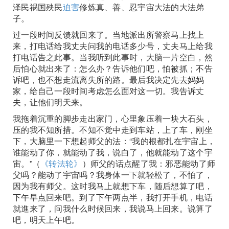
泽民祸国殃民
迫害
修炼真、善、忍宇宙大法的大法弟
子。
过一段时间反馈就回来了。当地派出所警察马上找上
来，打电话给我丈夫问我的电话多少号，丈夫马上给我
打电话告之此事。当我听到此事时，大脑一片空白，然
后怕心就出来了：怎么办？告诉他们吧，怕被抓；不告
诉吧，也不想走流离失所的路。最后我决定先去妈妈
家，给自己一段时间考虑怎么面对这一切。我告诉丈
夫，让他们明天来。
我拖着沉重的脚步走出家门，心里象压着一块大石头，
压的我不知所措。不知不觉中走到车站，上了车，刚坐
下，大脑里一下想起师父的法：“我的根都扎在宇宙上，
谁能动了你，就能动了我，说白了，他就能动了这个宇
宙。”（
《转法轮》
）师父的话点醒了我：邪恶能动了师
父吗？能动了宇宙吗？我身体一下就轻松了，不怕了，
因为我有师父。这时我马上就想下车，随后想算了吧，
下午早点回来吧。到了下午两点半，我打开手机，电话
就進来了，问我什么时候回来，我说马上回来。说算了
吧，明天上午吧。