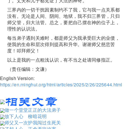
了。丈夫和儿子都见证了大法的神奇。
三界内的一切干扰因素制约不了我，它与我一点关系都
没有。无论是人间、阴间、地狱，我不归三界管，只归
师父管，归大法管。总之，要把自己摆在神的位子上，
理性的认识法。
每当弟子遇到关难时，都是师父为我承受巨大的业债，
使我的生命和层次得到提高和升华。谢谢师父慈悲苦
度！叩拜师父！
以上是我的一点粗浅认识，有不当之处请同修指正。
（责任编辑：文谦）
English Version:
https://en.minghui.org/html/articles/2025/2/26/225644.html
做一个堂堂正正的大法弟子
放下人心 柳暗花明
师父又一次护我闯过生死关
了却人心 正念否定迫害