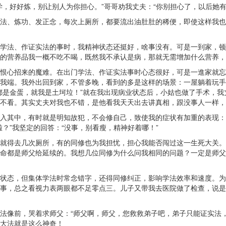
，好好炼，别让别人为你担心。”哥哥劝我丈夫：“你别担心了，以后她有
法、炼功、发正念，每次上厕所，都要流出油肚肚的稀便，即使这样我也
学法、作证实法的事时，我精神状态还挺好，啥事没有。可是一到家，顿
的营养品我一概不吃不喝，既然我不承认是病，那就无需增加什么营养，
恨心招来的魔难。在出门学法、作证实法事时心态很好，可是一進家就忘
我端。我外出回到家，不管多晚，看到的多是这样的场景：一屋躺着玩手
都是金蛋，就我是土坷垃！”就在我出现病业状态后，小姑也做了手术，
不看。其实丈夫对我也不错，是他看我天天出去讲真相，跟没事人一样，
入其中，有时就是明知故犯，不会修自己，致使我的症状有加重的表现：
？”我坚定的回答：“没事，别看瘦，精神好着哪！”
就得去几次厕所，有的同修也为我担忧，担心我能否闯过这一生死大关。
命都是师父给延续的。我想几位同修为什么问我相同的问题？一定是师父
状态，但集体学法时常念错字，还得同修纠正，影响学法效率和速度。为
事，总之看视力表两眼都不足零点三。儿子又带我去医院做了检查，说是
法像前，哭着求师父：“师父啊，师父，您救救弟子吧，弟子只能证实法
大法就是这么神奇！