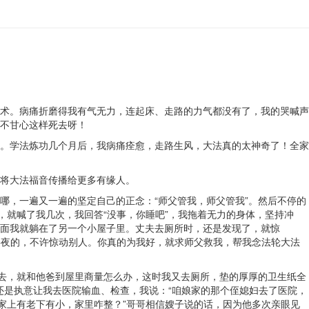
术。病痛折磨得我有气无力，连起床、走路的力气都没有了，我的哭喊声
不甘心这样死去呀！
。学法炼功几个月后，我病痛痊愈，走路生风，大法真的太神奇了！全家
将大法福音传播给更多有缘人。
哪，一遍又一遍的坚定自己的正念：“师父管我，师父管我”。然后不停的
，就喊了我几次，我回答“没事，你睡吧”，我拖着无力的身体，坚持冲
面我就躺在了另一个小屋子里。丈夫去厕所时，还是发现了，就惊
半夜的，不许惊动别人。你真的为我好，就求师父救我，帮我念法轮大法
回去，就和他爸到屋里商量怎么办，这时我又去厕所，垫的厚厚的卫生纸全
还是执意让我去医院输血、检查，我说：“咱娘家的那个侄媳妇去了医院，
家上有老下有小，家里咋整？”哥哥相信嫂子说的话，因为他多次亲眼见