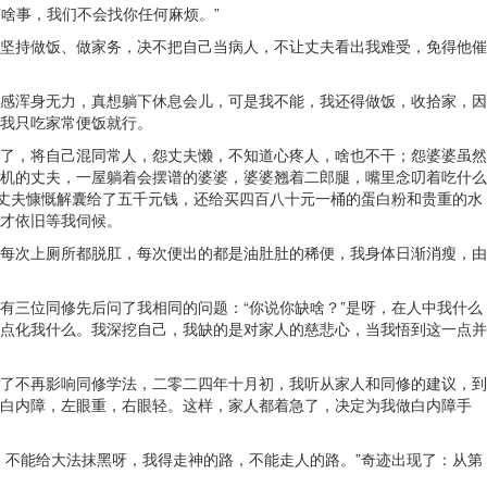
啥事，我们不会找你任何麻烦。”
坚持做饭、做家务，决不把自己当病人，不让丈夫看出我难受，免得他催
感浑身无力，真想躺下休息会儿，可是我不能，我还得做饭，收拾家，因
我只吃家常便饭就行。
了，将自己混同常人，怨丈夫懒，不知道心疼人，啥也不干；怨婆婆虽然
机的丈夫，一屋躺着会摆谱的婆婆，婆婆翘着二郎腿，嘴里念叨着吃什么
我丈夫慷慨解囊给了五千元钱，还给买四百八十元一桶的蛋白粉和贵重的水
才依旧等我伺候。
每次上厕所都脱肛，每次便出的都是油肚肚的稀便，我身体日渐消瘦，由
有三位同修先后问了我相同的问题：“你说你缺啥？”是呀，在人中我什么
点化我什么。我深挖自己，我缺的是对家人的慈悲心，当我悟到这一点并
了不再影响同修学法，二零二四年十月初，我听从家人和同修的建议，到
白内障，左眼重，右眼轻。这样，家人都着急了，决定为我做白内障手
，不能给大法抹黑呀，我得走神的路，不能走人的路。”奇迹出现了：从第