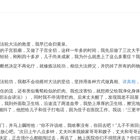
法轮大法的救度，我早已命归黄泉。
的子宫肌瘤，又做了子宫全切，这样一年多的时间，我先后做了三次大手
轻轻，刚刚四十多岁，儿子尚未成家，我为什么就患上了这么多重症？我
断然决定不再化疗，就修炼法轮功，相信大法师父，并扔掉了所有的药物
法轮功，我都不会动摇对大法的坚信，坚持用各种方式做真相、
讲真相
，
住的流，还有类似葡萄粒似的烂肉。我也没害怕，就想师父给我净化身体
中部法会讲法》），同时我不停清理烂肉。后来丈夫醒了，发现我老不回屋
，我到外面取卫生纸，沿途流了两道血带，我垫上厚厚的卫生纸，擦完地
都颤抖了，他想给儿子和侄子打电话，因为侄子在医院工作。我说：“三更
门，并马上嘱咐他：“你不许说啥，我啥事没有，你回去吧！”儿子不肯
们放心吧。”次日上午八点多钟，丈夫叫来我娘家哥哥和嫂子，丈夫和哥哥
己决定，正念强什么都能闯过去，再说了，她上医院你们不得陪床去？你们