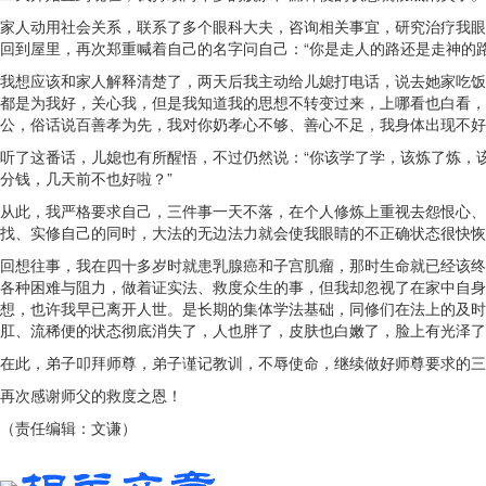
家人动用社会关系，联系了多个眼科大夫，咨询相关事宜，研究治疗我眼
回到屋里，再次郑重喊着自己的名字问自己：“你是走人的路还是走神的路
我想应该和家人解释清楚了，两天后我主动给儿媳打电话，说去她家吃饭
都是为我好，关心我，但是我知道我的思想不转变过来，上哪看也白看，
公，俗话说百善孝为先，我对你奶孝心不够、善心不足，我身体出现不好
听了这番话，儿媳也有所醒悟，不过仍然说：“你该学了学，该炼了炼，
分钱，几天前不也好啦？”
从此，我严格要求自己，三件事一天不落，在个人修炼上重视去怨恨心、
找、实修自己的同时，大法的无边法力就会使我眼睛的不正确状态很快恢
回想往事，我在四十多岁时就患乳腺癌和子宫肌瘤，那时生命就已经该终
各种困难与阻力，做着证实法、救度众生的事，但我却忽视了在家中自身
想，也许我早已离开人世。是长期的集体学法基础，同修们在法上的及时
肛、流稀便的状态彻底消失了，人也胖了，皮肤也白嫩了，脸上有光泽了
在此，弟子叩拜师尊，弟子谨记教训，不辱使命，继续做好师尊要求的三
再次感谢师父的救度之恩！
（责任编辑：文谦）