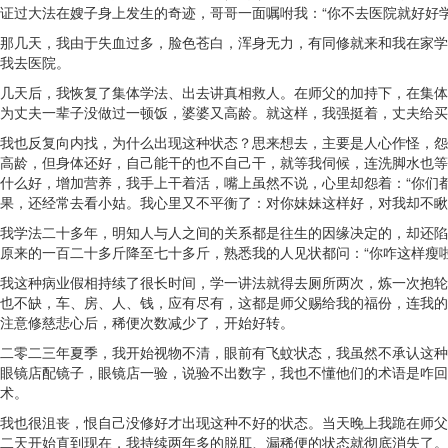
证过大法在嫂子身上发生的奇迹，哥哥一面嘱咐我：“你不去医院就好好学
那几天，我由于失血过多，脸色苍白，浑身无力，有同修就来和我在家学
我去医院。
几天后，我恢复了集体学法、出去讲真相救人。在师父的加持下，在集体
为丈夫一辈子没做过一顿饭，婆婆又高龄。就这样，我强挺着，丈夫给买
我也反复向内找，为什么出现这种状态？思来想去，主要是人心作怪，怨
高龄，但身体还好，自己能干的也不自己干，就等我伺候，连洗脚水也等
什么好，增加营养，我手上干着活，嘴上虽然不说，心里却怨着：“你们
果，还经常去看小姑。我心里又不平衡了：对你妹妹这样好，对我却不瞅
我学法二十多年，明知人与人之间的关系都是往生的因缘决定的，却还陷
原来的一百二十多斤降至七十多斤，熟悉我的人见状都问：“你咋这样瘦啦
我这种病业假相持续了很长时间，学一讲法就得去厕所两次，炼一次抱轮
也不缺，车、房、人、钱，应有尽有，这都是师父赐给我的福份，连我的
注意修慈悲心后，稀便次数减少了，开始好转。
二零二三年夏季，我开始视物不清，眼前有飞蚊状态，我虽然不承认这种
眼镜店配镜子，眼镜店一验，说验不出数字，我也不懂他们的术语是咋回
术。
我也很沮丧，恨自己没修好才出现这种不好的状态。当天晚上我跪在师父
二天开始直到现在，我持续两年多的脱肛、漏稀便的状态就彻底消失了。