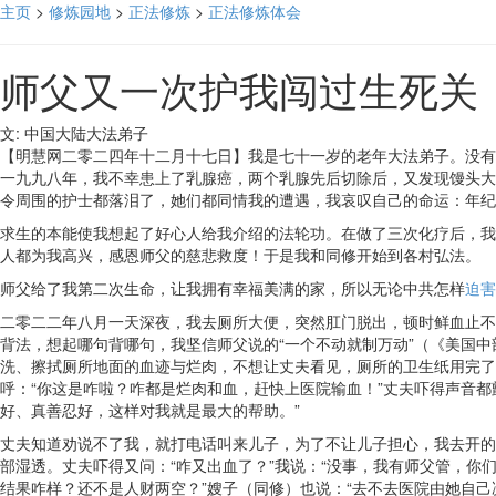
主页
>
修炼园地
>
正法修炼
>
正法修炼体会
师父又一次护我闯过生死关
文: 中国大陆大法弟子
【明慧网二零二四年十二月十七日】我是七十一岁的老年大法弟子。没有
一九九八年，我不幸患上了乳腺癌，两个乳腺先后切除后，又发现馒头大
令周围的护士都落泪了，她们都同情我的遭遇，我哀叹自己的命运：年纪
求生的本能使我想起了好心人给我介绍的法轮功。在做了三次化疗后，我
人都为我高兴，感恩师父的慈悲救度！于是我和同修开始到各村弘法。
师父给了我第二次生命，让我拥有幸福美满的家，所以无论中共怎样
迫害
二零二二年八月一天深夜，我去厕所大便，突然肛门脱出，顿时鲜血止不
背法，想起哪句背哪句，我坚信师父说的“一个不动就制万动”（《美国
洗、擦拭厕所地面的血迹与烂肉，不想让丈夫看见，厕所的卫生纸用完了
呼：“你这是咋啦？咋都是烂肉和血，赶快上医院输血！”丈夫吓得声音
好、真善忍好，这样对我就是最大的帮助。”
丈夫知道劝说不了我，就打电话叫来儿子，为了不让儿子担心，我去开的
部湿透。丈夫吓得又问：“咋又出血了？”我说：“没事，我有师父管，你
结果咋样？还不是人财两空？”嫂子（同修）也说：“去不去医院由她自