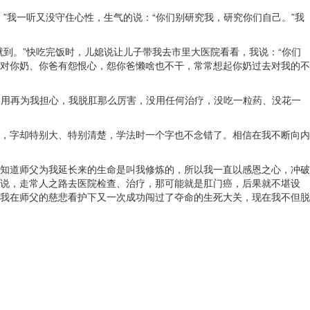
”我一听又没守住心性，生气的说：“你们别研究我，研究你们自己。”我
到。”快吃完饭时，儿媳说让儿子带我去市里大医院看看，我说：“你们
对你奶、你爸有怨恨心，怨你爸懒啥也不干，常常想起你奶过去对我的不
不用再为我担心，我脱肛那么厉害，没用任何治疗，没吃一粒药、没花一
，字却特别大、特别清楚，学法时一个字也不念错了。相信在我不断向内
知道师父为我延长来的生命是叫我修炼的，所以我一直以感恩之心，冲破
说，走常人之路去医院检查、治疗，那可能就是肛门癌，后果就不堪设
我在师父的慈悲看护下又一次成功闯过了夺命的生死大关，现在我不但脱