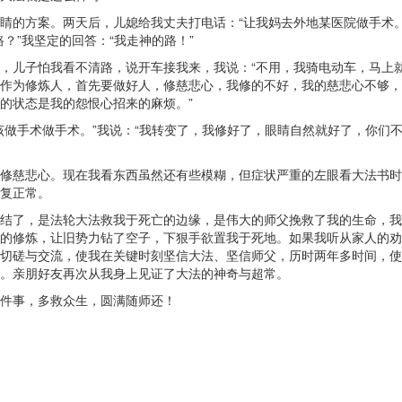
睛的方案。两天后，儿媳给我丈夫打电话：“让我妈去外地某医院做手术。
？”我坚定的回答：“我走神的路！”
，儿子怕我看不清路，说开车接我来，我说：“不用，我骑电动车，马上就
作为修炼人，首先要做好人，修慈悲心，我修的不好，我的慈悲心不够，
的状态是我的怨恨心招来的麻烦。”
该做手术做手术。”我说：“我转变了，我修好了，眼睛自然就好了，你们
修慈悲心。现在我看东西虽然还有些模糊，但症状严重的左眼看大法书时
复正常。
结了，是法轮大法救我于死亡的边缘，是伟大的师父挽救了我的生命，我
的修炼，让旧势力钻了空子，下狠手欲置我于死地。如果我听从家人的劝
切磋与交流，使我在关键时刻坚信大法、坚信师父，历时两年多时间，使
。亲朋好友再次从我身上见证了大法的神奇与超常。
件事，多救众生，圆满随师还！