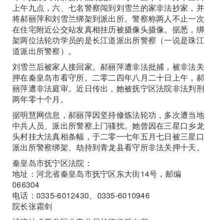
上午九点，六、七名警察闯到刘雪兰的家非法抄家，并
将郝丽萍和刘雪兰绑架到派出所。警察称两人不止一次
在住宅附近公交站发真相挂历被摄像头摄像。据悉，绑
架两位法轮功学员的是长江道派出所警察（一说是珠江
道派出所警察）。
刘雪兰后被家人接回家。郝丽萍遭非法批捕，被非法关
押在秦皇岛市看守所。二零二四年八月二十日上午，郝
丽萍遭非法庭审。近日传出，她被抚宁区法院非法判刑
两年零十个月。
据明慧网信息，郝丽萍因坚持修炼法轮功，多次遭当地
中共人员、派出所警察上门骚扰。她曾因在三星口乡龙
头村挂大法真相条幅，于二零一七年五月七日被三星口
派出所警察绑架、劫持到青龙县看守所非法关押十天。
秦皇岛市抚宁区法院：
地址：河北省秦皇岛市抚宁区东大街14号，邮编
066304
电话：0335-6012430、0335-6010946
院长张霜剑