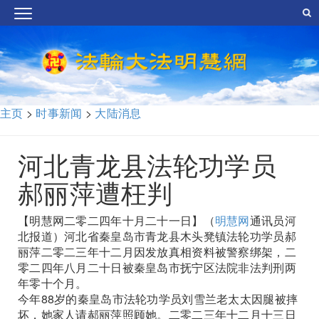
主页
>
时事新闻
>
大陆消息
河北青龙县法轮功学员
郝丽萍遭枉判
【明慧网二零二四年十月二十一日】（
明慧网
通讯员河
北报道）河北省秦皇岛市青龙县木头凳镇法轮功学员郝
丽萍二零二三年十二月因发放真相资料被警察绑架，二
零二四年八月二十日被秦皇岛市抚宁区法院非法判刑两
年零十个月。
今年88岁的秦皇岛市法轮功学员刘雪兰老太太因腿被摔
坏，她家人请郝丽萍照顾她。二零二三年十二月十三日