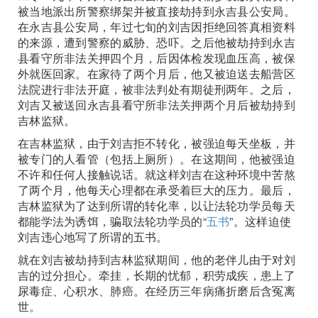
被当地派出所警察绑架并被直接劫持到永吉县公安局。
在永吉县公安局，年过七旬的刘吉因拒绝回答真相资料
的来源，遭到警察的威胁、恐吓。之后他被劫持到永吉
县看守所非法关押四个月，后因体检发现血压高，被保
外就医回家。在家待了两个月后，他又被迫送去船营区
法院进行非法开庭，被非法判处有期徒刑两年。之后，
刘吉又被送回永吉县看守所非法关押两个月后被劫持到
吉林监狱。
在吉林监狱，由于刘吉拒不转化，被强迫每天坐板，并
被专门的人看管（包括上厕所）。在这期间，他被强迫
不许和任何人接触说话。就这样刘吉在这种环境中苦熬
了两个月，他每天心理都在承受着巨大的压力。最后，
吉林监狱为了达到所谓的转化率，以让法轮功学员每天
都能学法为诱饵，骗取法轮功学员的“
五书
”。这样迫使
刘吉违心地写了所谓的五书。
就在刘吉被劫持到吉林监狱期间，他的老伴儿由于对刘
吉的过分担心。牵挂，长期的忧郁，积劳成疾，患上了
尿毒症、心积水、肺癌。在经历三年病痛折磨后含冤离
世。