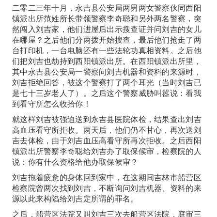
二零二三年十月，永吉县公安局两男两女警察伙同西阳
镇派出所范姓所长带领警察李奇聪和另外两名警察，突
然闯入刘吉家，他们进屋后出示搜查证并问刘吉的女儿
在哪屋？之后他们分两拨开始搜查，最后他们抢走了两
台打印机，一台电脑还有一些法轮功真相资料。之后他
们把刘吉也劫持到西阳镇派出所。在西阳镇派出所里，
其中永吉县公安局一警察问刘吉机器和资料的来源时，
刘吉拒绝回答，被这个警察打了两个耳光（当时刘吉已
是七十三岁老人了）。之后这个警察威胁叫嚣说：看我
到看守所怎么收拾你！
就这样刘吉被强迫送到永吉县医院体检，结果查出刘吉
高血压看守所拒收。两天后，他们仍不甘心，再次送刘
吉去体检，由于刘吉血压高看守所再次拒收。之后西阳
镇派出所警察李奇聪给刘吉办了取保候审，检察院的人
说：你有什么资格给他办取保候审？
刘吉拖着疲惫的身体回到家中，在这期间吉林市船营区
检察院曾两次找到刘吉，不断询问刘吉机器、资料的来
源以此来构陷给刘吉定所谓的罪名。
之后，船营区法院又叫刘吉三次去船营区法院，庭审三