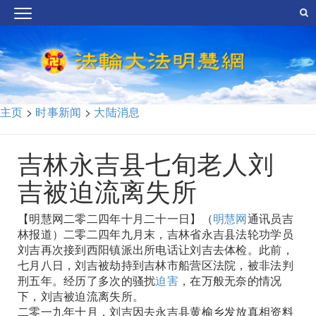
主页
>
时事新闻
>
大陆消息
吉林永吉县七旬老人刘
吉被迫流离失所
【明慧网二零二四年十月二十一日】（
明慧网
通讯员吉
林报道）二零二四年九月末，吉林省永吉县法轮功学员
刘吉再次接到西阳镇派出所电话让刘吉去体检。此前，
七月八日，刘吉被劫持到吉林市船营区法院，被非法判
刑五年。经历了多次的骚扰
迫害
，在万般无奈的情况
下，刘吉被迫流离失所。
二零一九年十月，刘吉因去永吉县黄榆乡发放真相资料