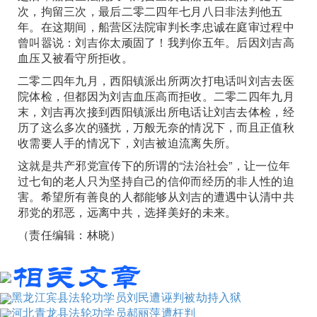
次，拘留三次，最后二零二四年七月八日非法判他五
年。在这期间，船营区法院审判长李忠诚在庭审过程中
曾叫嚣说：刘吉你太顽固了！我判你五年。后因刘吉高
血压又被看守所拒收。
二零二四年九月，西阳镇派出所两次打电话叫刘吉去医
院体检，但都因为刘吉血压高而拒收。二零二四年九月
末，刘吉再次接到西阳镇派出所电话让刘吉去体检，经
历了这么多次的骚扰，万般无奈的情况下，而且正值秋
收需要人手的情况下，刘吉被迫流离失所。
这就是共产邪党宣传下的所谓的“法治社会”，让一位年
过七旬的老人只为坚持自己的信仰而经历的非人性的迫
害。希望所有善良的人都能够从刘吉的遭遇中认清中共
邪党的邪恶，远离中共，选择美好的未来。
（责任编辑：林晓）
黑龙江宾县法轮功学员刘民遭诬判被劫持入狱
河北青龙县法轮功学员郝丽萍遭枉判