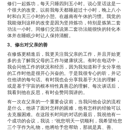
修们一起炼功，每天只睡四到五小时。说心里话这是一
个很大的改变。以前我每天都睡超过十小时，晚上八小
时和白天三小时的小憩。在越南有午休的习惯。我觉的
我能做到这样的改变是因为坚持炼功，特别是炼第二套
功法一小时。同修们交流说第二套功法能很快的转化本
体并在睡眠少时让人保持清醒。
3、修出对父亲的善
在修炼更精進后，我更关注我父亲的工作，并且开始更
多的去了解我父母的工作与健康状况。有时在电话中，
我会问他工作的状况和经历，因为我知道和子女分享他
的工作时他是很开心兴奋的。于是我很专心的听，并记
住他讲的每句话。有时我也会分享我基于大法的理解，
或是基于宇宙的根本特性真善忍的理解。每次谈话后，
我看到他在反思，有时会赞同我讲的。
有一次在父亲的一个重要会议前，当我问他会议的流程
是什么，他讲了面对怎样的困难，他有怎样的经验可以
去克服困难。在这段长时间的对话的最后，我祝他有一
个成功的会议，我说：“祝您明天一切顺利，我希望给您
三个字作为礼物，他將给予您帮助，那就是真、善、