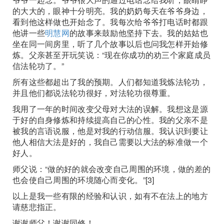
的大大的，眼神十分明亮。我的奶奶每天在爷爷身边，
看到他这样做也开始念了。我每次给爷爷打电话时都跟
他讲一些
明慧网
的故事来鼓励他坚持下去。我的姑姑也
坐在同一间房里，听了几个故事以后也问我怎样开始修
炼。父亲甚至开玩笑说：“现在你成功的劝三个家庭成员
信法轮功了。”
所有这些都超出了我的预期。人们都知道我炼法轮功，
并且他们都说法轮功很好，对法轮功很尊重。
我用了一年的时间改变父母对大法的误解。我想这是源
于好的自身修炼和持续提高自己的心性。我的父亲不是
被我的言语说服，他是对我的行动信服。我认识到要让
他人相信大法是好的，我自己需要以大法的标准做一个
好人。
师父说：“做的好的就会改变自己周围的环境，做的差的
也会使自己周围的环境随心而变化。”[3]
以上是我一些有限的经验和认识，如有不在法上的地方
请慈悲指正。
谢谢师父！谢谢同修！