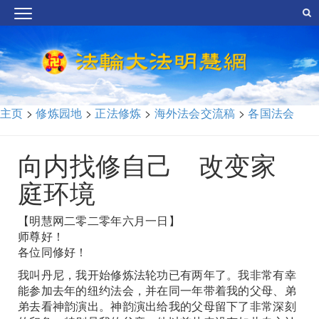
主页
>
修炼园地
>
正法修炼
>
海外法会交流稿
>
各国法会
向内找修自己 改变家
庭环境
【明慧网二零二零年六月一日】
师尊好！
各位同修好！
我叫丹尼，我开始修炼法轮功已有两年了。我非常有幸
能参加去年的纽约法会，并在同一年带着我的父母、弟
弟去看神韵演出。神韵演出给我的父母留下了非常深刻