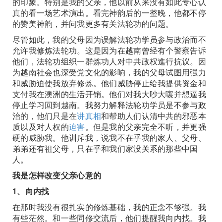
的印象。特别是我的父亲，他以前从来没有如此专心认
真的看一场艺术演出。看完神韵后的一整晚，他都不停
的赞美神韵，并问我更多有关法轮功的问题。
尽管如此，我的父母因为误解法轮功学员参与政治而不
允许我修炼法轮功。这是因为在越南曾经有个警察告诉
他们，法轮功组织一群炼功人对中共政权進行抗议。因
为越南社会也深受党文化的影响，我的父母试图用强力
和威胁迫使我放弃修炼。他们威胁停止给我提供资金和
支付我在澳洲的生活开销。他们对我大吵大嚷并想逼我
停止学习回到越南。我努力解释法轮功学员是不参与政
治的，他们只是在
讲真相
和帮助人们认清中共的邪恶本
质以及对人权的
迫害
。但是我的父亲完全不听，并更强
硬的威胁我。他训斥我，说我不在乎我的家人、父母、
弟弟还有祖父母，只在乎和我们家没关系的那些中国
人。
我是怎样改变父亲心意的
1、向内找
在那时我没有很扎实的修炼基础，我的正念不够强。我
有些茫然。和一些同修交流后，他们提醒我向内找。我