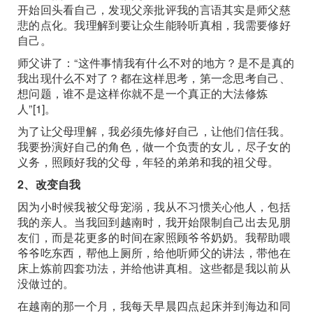
开始回头看自己，发现父亲批评我的言语其实是师父慈
悲的点化。我理解到要让众生能聆听真相，我需要修好
自己。
师父讲了：“这件事情我有什么不对的地方？是不是真的
我出现什么不对了？都在这样思考，第一念思考自己、
想问题，谁不是这样你就不是一个真正的大法修炼
人”[1]。
为了让父母理解，我必须先修好自己，让他们信任我。
我要扮演好自己的角色，做一个负责的女儿，尽子女的
义务，照顾好我的父母，年轻的弟弟和我的祖父母。
2、改变自我
因为小时候我被父母宠溺，我从不习惯关心他人，包括
我的亲人。当我回到越南时，我开始限制自己出去见朋
友们，而是花更多的时间在家照顾爷爷奶奶。我帮助喂
爷爷吃东西，帮他上厕所，给他听师父的讲法，带他在
床上炼前四套功法，并给他讲真相。这些都是我以前从
没做过的。
在越南的那一个月，我每天早晨四点起床并到海边和同