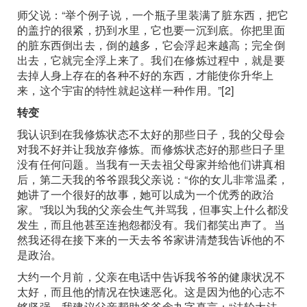
师父说：“举个例子说，一个瓶子里装满了脏东西，把它
的盖拧的很紧，扔到水里，它也要一沉到底。你把里面
的脏东西倒出去，倒的越多，它会浮起来越高；完全倒
出去，它就完全浮上来了。我们在修炼过程中，就是要
去掉人身上存在的各种不好的东西，才能使你升华上
来，这个宇宙的特性就起这样一种作用。”[2]
转变
我认识到在我修炼状态不太好的那些日子，我的父母会
对我不好并让我放弃修炼。而修炼状态好的那些日子里
没有任何问题。当我有一天去祖父母家并给他们讲真相
后，第二天我的爷爷跟我父亲说：“你的女儿非常温柔，
她讲了一个很好的故事，她可以成为一个优秀的政治
家。”我以为我的父亲会生气并骂我，但事实上什么都没
发生，而且他甚至连抱怨都没有。我们都笑出声了。当
然我还得在接下来的一天去爷爷家讲清楚我告诉他的不
是政治。
大约一个月前，父亲在电话中告诉我爷爷的健康状况不
太好，而且他的情况在快速恶化。这是因为他的心志不
够坚强。我建议父亲帮助爷爷念九字真言：“法轮大法