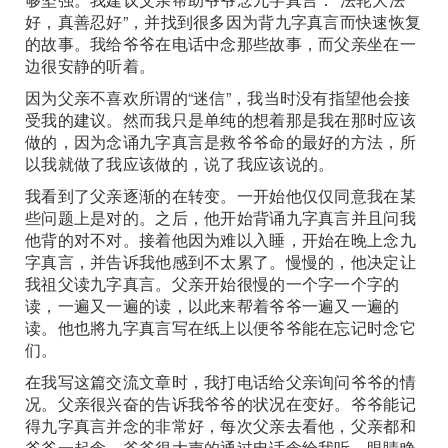
好，真善忍好”，并找到很多因为背九字真言而快速恢复
的故事。我给爷爷在电话中念那些故事，而父亲坐在一
边很安静的听着。
因为父亲不喜欢所谓的“迷信”，我当时没有指望他会接
受我的建议。然而我只是单纯的想着那是我在那时应该
做的，因为念诵九字真言是救爷爷命的最好的方法，所
以我就做了我应该做的，说了我应该说的。
我看到了父亲逐渐的在转变。一开始他仅仅同意我在某
些问题上是对的。之后，他开始背诵九字真言并且问我
他背的对不对。接着他因为难以入睡，开始在晚上念九
字真言，并告诉我他感到不太累了。慢慢的，他决定让
我祖父读九字真言。父亲开始很慢的一个字一个字的
读，一遍又一遍的读，以此来帮着爷爷一遍又一遍的
读。他也將九字真言写在纸上以便爷爷能在忘记时念它
们。
在我写这篇交流文章时，我打电话给父亲询问爷爷的情
况。父亲很兴奋的告诉我爷爷的状况在变好。爷爷能记
得九字真言并念的非常好，每次父亲去看他，父亲都和
爷爷一起念。爷爷很大声的通过电话念给我听，眼睛睁