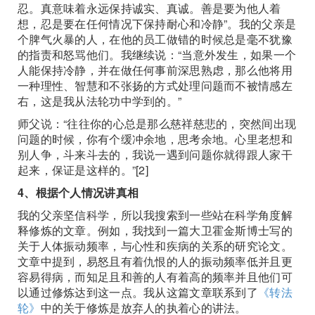
忍。真意味着永远保持诚实、真诚。善是要为他人着
想，忍是要在任何情况下保持耐心和冷静”。我的父亲是
个脾气火暴的人，在他的员工做错的时候总是毫不犹豫
的指责和怒骂他们。我继续说：“当意外发生，如果一个
人能保持冷静，并在做任何事前深思熟虑，那么他将用
一种理性、智慧和不张扬的方式处理问题而不被情感左
右，这是我从法轮功中学到的。”
师父说：“往往你的心总是那么慈祥慈悲的，突然间出现
问题的时候，你有个缓冲余地，思考余地。心里老想和
别人争，斗来斗去的，我说一遇到问题你就得跟人家干
起来，保证是这样的。”[2]
4、根据个人情况讲真相
我的父亲坚信科学，所以我搜索到一些站在科学角度解
释修炼的文章。例如，我找到一篇大卫霍金斯博士写的
关于人体振动频率，与心性和疾病的关系的研究论文。
文章中提到，易怒且有着仇恨的人的振动频率低并且更
容易得病，而知足且和善的人有着高的频率并且他们可
以通过修炼达到这一点。我从这篇文章联系到了
《转法
轮》
中的关于修炼是放弃人的执着心的讲法。