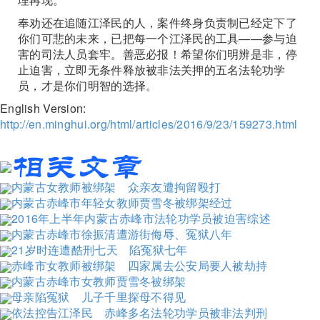
奉劝还在追随江泽民的人，案件终身负责制已经定下了
你们可悲的未来，已把每一个江泽民的工具——参与迫
害的司法人员套牢。善恶必报！希望你们明辨是非，停
止迫害，立即无条件释放被非法关押的五名法轮功学
员，才是你们明智的选择。
English Version:
http://en.minghui.org/html/articles/2016/9/23/159273.html
内蒙古女教师被绑架 众亲友遭拘留殴打
内蒙古赤峰市年轻女教师贾雪冬被绑架经过
2016年上半年内蒙古赤峰市法轮功学员被迫害综述
内蒙古赤峰市徐振清遭游街侮辱、冤狱八年
21岁时连遭酷刑七天 陷冤狱七年
赤峰市女教师被绑架 四家属去公安局要人被劫持
内蒙古赤峰市女教师贾雪冬被绑架
母亲陷冤狱 儿子千里探母不得见
依法控告江泽民 赤峰多名法轮功学员被非法判刑