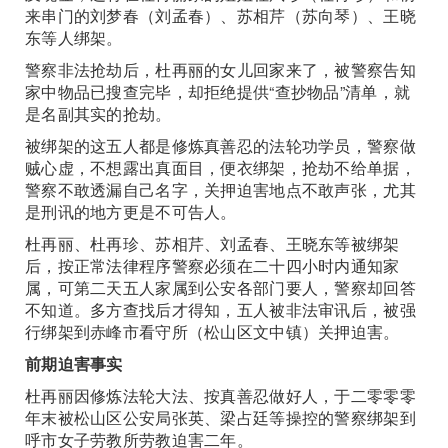
来串门的刘梦春（刘孟春）、苏相芹（苏向琴）、王晓
东等人绑架。
警察非法抢劫后，杜再丽的女儿回家来了，被警察告知
家中物品已搜查完毕，却拒绝提供“查抄物品”清单，就
是名副其实的抢劫。
被绑架的这五人都是修炼真善忍的法轮功学员，警察做
贼心虚，不想露出真面目，便衣绑架，抢劫不给单据，
警察不敢透漏自己名字，关押迫害地点不敢声张，尤其
是刑讯的地方更是不可告人。
杜再丽、杜再珍、苏相芹、刘孟春、王晓东等被绑架
后，按正常法律程序警察必须在二十四小时内通知家
属，可第二天五人家属到公安各部门要人，警察却回答
不知道。多方查找后才得知，五人被非法审讯后，被强
行绑架到赤峰市看守所（松山区文中镇）关押迫害。
前期迫害事实
杜再丽因修炼法轮大法、按真善忍做好人，于二零零零
年末被松山区公安局张英、梁占廷等操控的警察绑架到
呼市女子劳教所劳教迫害二年。