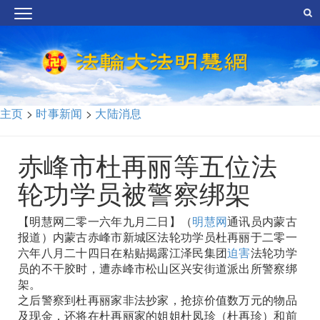
主页
>
时事新闻
>
大陆消息
赤峰市杜再丽等五位法
轮功学员被警察绑架
【明慧网二零一六年九月二日】（
明慧网
通讯员内蒙古
报道）内蒙古赤峰市新城区法轮功学员杜再丽于二零一
六年八月二十四日在粘贴揭露江泽民集团
迫害
法轮功学
员的不干胶时，遭赤峰市松山区兴安街道派出所警察绑
架。
之后警察到杜再丽家非法抄家，抢掠价值数万元的物品
及现金，还将在杜再丽家的姐姐杜凤珍（杜再珍）和前