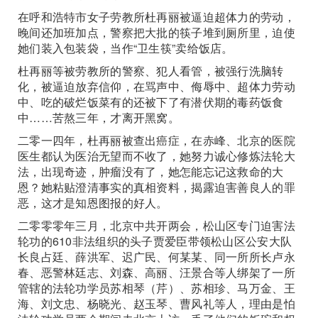
在呼和浩特市女子劳教所杜再丽被逼迫超体力的劳动，
晚间还加班加点，警察把大批的筷子堆到厕所里，迫使
她们装入包装袋，当作“卫生筷”卖给饭店。
杜再丽等被劳教所的警察、犯人看管，被强行洗脑转
化，被逼迫放弃信仰，在骂声中、侮辱中、超体力劳动
中、吃的破烂饭菜有的还被下了有潜伏期的毒药饭食
中……苦熬三年，才离开黑窝。
二零一四年，杜再丽被查出癌症，在赤峰、北京的医院
医生都认为医治无望而不收了，她努力诚心修炼法轮大
法，出现奇迹，肿瘤没有了，她怎能忘记这救命的大
恩？她粘贴澄清事实的真相资料，揭露迫害善良人的罪
恶，这才是知恩图报的好人。
二零零零年三月，北京中共开两会，松山区专门迫害法
轮功的610非法组织的头子贾爱臣带领松山区公安大队
长良占廷、薛洪军、迟广民、何某某、同一所所长卢永
春、恶警林廷志、刘森、高丽、汪景合等人绑架了一所
管辖的法轮功学员苏相琴（芹）、苏相珍、马万金、王
海、刘文忠、杨晓光、赵玉琴、曹风礼等人，理由是怕