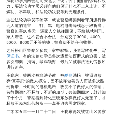
法轮功学员两会期间去北京上访，丢了他们的饭碗和权
力，要法轮功学员必须向他们保证什么不上京上访、不
炼功、不串联、和法轮功决裂等到无理条件。
这些法轮功学员不签字，就被警察绑架到看守所进行惨
无人道的迫害——打、骂、电棍电击等残忍手段折磨，
警察迫害20多天，逼家人交钱往回保，不给钱就判刑。
家人着急，也不管合不合法，分别交了3000、4000、
5000、8000元不等的钱，警察却不给任何收据。
之后松山区警察又多次上家中骚扰，强迫写转化书、写
保证书
。有的法轮功学员多次遭受法西斯式的迫害，被
多次绑架、拘留、敲诈钱财，最后又被非法送到劳教所
进行迫害。
王晓东，曾两次被非法劳教，被
酷刑
洗脑，被逼迫放
弃“真善忍”的做人标准，因不放弃做善良人而被多次酷
刑折磨、长时间的电棍电击，改变不了做好人的信念，
劳教期满也不释放，不断的加期，共加期四次，总计加
了十个月，警察看到转化王晓东放弃做好人无望了，才
释放王晓东出劳教所——离开迫害黑窝回家。
二零零五年十一月二十二日，王晓东再次被红山区警察