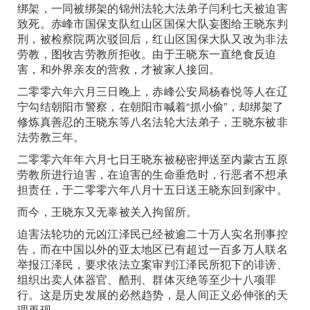
绑架，一同被绑架的锦州法轮大法弟子闫利七天被迫害
致死。赤峰市国保支队红山区国保大队妄图给王晓东判
刑，被检察院两次驳回后，红山区国保大队又改为非法
劳教，图牧吉劳教所拒收。由于王晓东一直绝食反迫
害，和外界亲友的营救，才被家人接回。
二零零六年六月三日晚上，赤峰公安局杨春悦等人在辽
宁勾结朝阳市警察，在朝阳市喊着“抓小偷”，却绑架了
修炼真善忍的王晓东等八名法轮大法弟子，王晓东被非
法劳教三年。
二零零六年年六月七日王晓东被秘密押送至内蒙古五原
劳教所进行迫害，在迫害的生命垂危时，行恶者不想承
担责任，于二零零六年八月十五日送王晓东回到家中。
而今，王晓东又无辜被关入拘留所。
迫害法轮功的元凶江泽民已经被逾二十万人实名刑事控
告，而在中国以外的亚太地区已有超过一百多万人联名
举报江泽民，要求依法立案审判江泽民所犯下的诽谤、
组织出卖人体器官、酷刑、群体灭绝等至少十八项罪
行。这是历史发展的必然趋势，是人间正义必伸张的天
理再现。