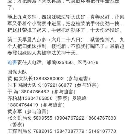
应，才把脚落下来没再踹，气急败坏地把行李全抱走
了。
晚上九点多钟，四姐妹喊法轮大法好，真善忍好，薛凤
军又带着个小警察冲进屋，把赵桂荣的手铐使劲一拽，
把赵桂荣拽了起来，手铐把肉勒坏了，十天伤还没好。
第二天早晨八点多（六月二十八日），狱警指挥八、九
个人把四姐妹抬到一楼照相，不照就打嘴巴子。最后赵
春霞姐妹四人共被非法关押十天。
迫害
责任人电话、邮编025450、区号0476
国保大队
黄 健大队长13848360002（参与迫害）
时玉国副大队长13722166877（参与迫害）
于 海13804766462（参与迫害）
齐柏林13604765850（警察）罗晓峰
13804764419（参与迫害）
黄永军（参与迫害）
张文凯局长 5809555 13904767222 18604767333
（警察）
王辉副局长 7882015 15847387779 15149107770