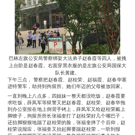
巴林左旗公安局警察绑架大法弟子赵春霞等四人，被拽
上台阶是赵春霞。右面穿黑衣服的是左旗公安局国保大
队长黄建。
下午三点， 警察把赵春霞、赵桂荣、赵福霞、赵春华塞
进特警车，劫持到拘留所。她们年迈的父母被放回家。
一直到晚上八点多，四姐妹一整天都没吃饭，赵春霞要
求吃饭，薛凤军等狱警又把赵春霞、赵桂荣、赵春华拖
到办公室按在地上倒背手铐上，薛凤军又给赵桂荣戴上
脚镣子，拘留所所长张福奎打了赵桂荣好几个嘴巴子，
还抬脚狠狠地踹了赵桂荣的脸，张福奎摔了个后仰，赵
桂荣说报应，张福奎又抬起脚要踹赵桂荣，一听到报