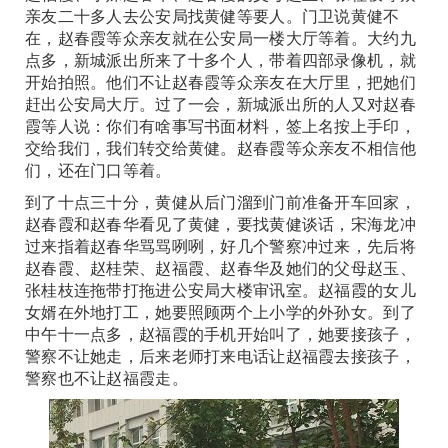
亲友二十多人去公安局找黄健等要人。门卫说黄健不
在，赵春霞等众亲友就在公安局一楼大厅等着。大约九
点多，新城派出所来了十多个人，带着四部录像机，就
开始拍照。他们不让赵春霞等众亲友在大厅里，把她们
赶出公安局大厅。过了一会，新城派出所的人又对赵春
霞等人说：你们有啥事写书面材料，签上名按上手印，
交给我们，我们转交给黄健。赵春霞等众亲友不相信他
们，还在门口等着。
到了十点三十分，黄健从后门溜到门前准备开车回家，
赵春霞和赵春华看见了黄健，要找黄健谈话，宋海龙冲
过来指着赵春华骂骂咧咧，好几个警察冲过来，先后将
赵春霞、赵桂荣、赵福霞、赵春华及她们的父母赵玉、
张桂枝连拖带打拖进公安局大楼审讯室。赵福霞的女儿
女婿在外地打工，她要照顾两个上小学的外孙女。到了
中午十一点多，赵福霞的手机开始叫了，她要接孩子，
警察不让她走，后来老师打来电话让赵福霞去接孩子，
警察也不让赵福霞走。