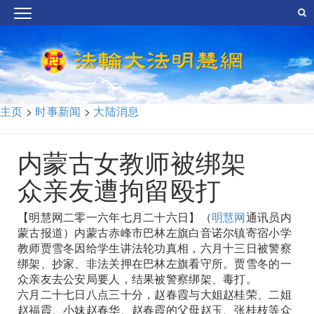
主页
>
时事新闻
>
大陆消息
内蒙古女教师被绑架
众亲友遭拘留殴打
【明慧网二零一六年七月二十六日】（
明慧网
通讯员内
蒙古报道）内蒙古赤峰市巴林左旗白音诺尔镇寄宿小学
教师贾雪冬因给学生讲法轮功真相，六月十三日被警察
绑架、抄家、非法关押在巴林左旗看守所。贾雪冬的一
众亲友去公安局要人，结果被警察绑架、毒打。
六月二十七日八点三十分，赵春霞与大姐赵桂荣、二姐
赵福霞、小妹赵春华、赵春霞的父母赵玉、张桂枝等众