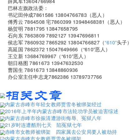
薛凤军13604766984
巴林左旗政法委：
书记田仲成7861586 13804766783（恶人）
傅秀云 7864508 宅7860399 13948468381（恶人）
杨贺明 7881795 13847658795
石向东 7863809 7892127 13947696811
侯志军 7860932 7865292 13804766827（
“610”
头子）
高延国 7862372 15047649666（“610”恶人）
王立新 13684769967（“610”恶人）
朝日格图 7861673 13947632530
曹国生 7861673 13848860936
办公室主任申志龙7862386 13789737766
内蒙古赤峰市年轻女教师贾雪冬被绑架经过
2016年上半年内蒙古赤峰市法轮功学员被迫害综述
内蒙古赤峰市徐振清遭游街侮辱、冤狱八年
21岁时连遭酷刑七天 陷冤狱七年
赤峰市女教师被绑架 四家属去公安局要人被劫持
内蒙古赤峰市女教师贾雪冬被绑架