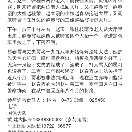
走，赵玉、张桂枝两位老人上前拽住黄健。黄健凶相毕
露，叫来特警把两位老人拽回大厅，又把赵春霞、赵春
霞的大姐赵桂荣、赵春霞的小妹赵春华拖进大厅，又调
来特警把在外边的赵春霞的二姐赵福霞抬进大厅。
下午二点三十分左右，赵玉、张桂枝两位老人从大厅里
出来，赵春霞姐妹四人被特警四个人抬一个，塞进黑色
车里拉走了，下落不明。
赵春霞与丈夫贾彬一九九八年开始修炼法轮大法，她的
先天性心脏病、腰椎间盘突出、脑膜炎后遗症全好了，
无病一身轻；丈夫的烟戒了、酒戒了，打人骂人的恶习
也没有了。二零一二年都被绑架，赵春霞被非法关押了
近八个月，贾彬被非法判刑五年，现在还在赤峰四监狱
被
迫害
中。赵春霞的大姐赵桂荣二零一零年四月六日被
警察绑架，在狱中遭受五年八个月的折磨。
参与迫害责任人： 区号：0476 邮编 ：025450
电话
国保大队
黄 建大队长13848360002（参与迫害）
时玉国副大队长13722166877