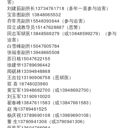
害）
刘建茹副所长13734761718（多年一直参与迫害）
宝音图副所 13848065532
乔常亮副所15548393644（参与迫害）
田立成教导员15147628887（恶警）
田志军狱医13848569279（或13848599279）（参与
迫害）
白雪峰副所15047605784
张福奎副所13948665508
苏日格15047622155
徐建华13789696442
闻砚林13394848868
王吉拉13190906758（恶狱医）
双 喜 18748023960
黄宝军13948682700（或13948692700）
刘玉军13190910020
翟春峰13847611583（或13847661583）
赵 海13789461525
杨庆祝13789690108（或13989690108）
董 生13790941306（或3790941306）
薛凤军13604766984