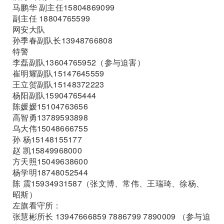
马鹏华 副主任15804869099
副主任 18804765599
网安大队
孙季春副队长13948766808
特警
李磊副队13604765952（参与迫害）
崔明耀副队15147645559
王立贺副队15148372223
杨阳副队15904765444
陈媛媛15104763656
高智勇13789593898
乌大伟15048666755
孙 杨15148155177
赵 凯15849968000
方天照15049638600
杨学明18748052544
陈 震15934931587（张文博、常伟、王瑞琦、徐杨、
昭斯）
左旗看守所：
张慧彬所长 13947666859 7886799 7890009 （参与迫