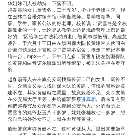
华姐妹四人被劫持，下落不明。
赵春霞的女儿贾雪冬，二十五岁，毕业于赤峰学院。现
在巴林白音诺尔镇寄宿小学当教师。是学校领导、同
事、学生、家长公认的好老师。校长说：“贾雪冬是全校
最敬业的一个，无论是从教学上还是班级管理上都是最
好的。”因给学生讲法轮功真相，被同事赵艳丽、高建慧
诬告，于六月十三日由左旗国保大队长黄建带人伙同白
音诺尔镇派出所警察抄了贾雪冬宿舍，抢走了笔记本电
脑一台，mp3一个。下午四点多，贾雪冬被左旗国保队
长黄建和白音诺尔镇派出所等绑架，被非法关押在看守
所。
赵春霞等人去左旗公安局找局长要自己的女儿，局长不
见。众亲友又要去找国保大队长黄建，值班的警察说黄
建不在。其实黄健就在局里，故意躲着不见。众亲友就
在公安局大厅里等，并给值班警察
讲真相
。后来又有警
察把赵春霞及众亲友等人撵到公安局大厅外的台阶上。
贾雪冬的姥爷赵玉八十多岁，姥姥张桂枝七十多岁，想
念自己的外孙女不走，就在大厅等黄健。
值班警察声称黄健不在，这时黄健从大厅里出来要坐车