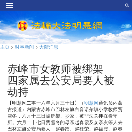
主页
>
时事新闻
>
大陆消息
赤峰市女教师被绑架
四家属去公安局要人被
劫持
【明慧网二零一六年六月三十日】（
明慧网
通讯员内蒙
古报道）内蒙古赤峰市巴林左旗白音诺尔镇小学教师贾
雪冬，六月十三日被绑架、抄家，被非法关押在看守
所。六月二十七日贾雪冬的母亲赵春霞及众亲友等人去
巴林左旗公安局要人，赵春霞、赵桂荣、赵福霞、赵春