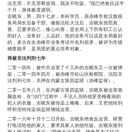
法无罪，不无罪释放我，我决不吃饭。”现已绝食抗议半
个月，身体极度虚弱。
吉晓东，男，四十七岁，本科学历，原赤峰市敖汉旗税
务局局长后备干部。修炼法轮大法后，吉晓东按照真、
善、忍要求自己，修心向善，是全局上下所有职工公认
的好人，业务好，人品好。他的业务可以说是全局最好
的，多次在全赤峰市业务考试中名列前茅，被评为市级
稽查能手，是局里的重点培养对象。
再被非法判刑七年
二零一四年，被中共迫害了十几年的吉晓东又一次被绑
架，二零一四年四月，被赤峰市松山区检察院、法院非
法判刑七年，关押在内蒙古第四监狱（赤峰监狱）。
二零一五年八月，在内蒙古第四监狱，吉晓东被迫害致
脑血栓，在“治疗”过程中，不法人员给他穿患梅毒病的
犯人的衣服，吉晓东被传染上梅毒。后来，又把他转到
呼和浩特传染病监狱继续迫害。
二零一六年十月十二日开始，吉晓东绝食反迫害。狱警
打电话给他的家人，要求其家人劝他吃饭。吉晓东接到
家人电话时，表示：“我修大法无罪，绝食是为了抗议，