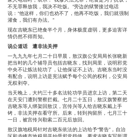
不无罪释放我，我决不吃饭。”旁边的狱警接过电话
说：“他这样，你们也劝不了，他再不吃饭，我们就强制
灌食，我们有办法。”
现在吉晓东已绝食半个月，身体极度虚弱，更多迫害详
情仍然不得而知。
说公道话 遭非法关押
一九九九年七月二十日早晨，敖汉旗公安局局长张晓新
把当时的几个辅导员包括吉晓东，找到局里，说明邪党
中央不让炼法轮功了，让他保证不上访。吉晓东当时没
有配合，说明上访是宪法赋予每个公民的权利，公安局
无权剥夺。
当天晚上，大约三十多名法轮功学员进京上访，第二天
在天安门遭到警察拦截。七月二十五日，敖汉旗警察把
吉晓东等人绑架回敖汉，宫传兴等人给吉晓东戴上手
铐，非法关押在看守所。后来，转到拘留所，七月三十
一日，被宫传兴勒索二百元后放回。
敖汉旗地税局针对吉晓东依法的上访给予“警告”，自治
区和赤峰市地税局开始受邪党指使，要求吉晓东写所谓