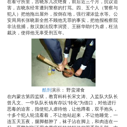
在看守所里，吉晓东几次绝食，前后近三个月，抗议迫
害，吉晓东经常遭到警察的打骂。四、五个人（警察与
犯人）把他拖出屋外，按倒在地，强行灌浓盐水等。公
安局局长张晓新全然不顾他无罪的事实，把他报检察院
非法批捕，敖汉旗法院李润贤、王丽华助纣为虐，枉法
裁决，使得他无辜受刑五年。
酷刑
演示： 野蛮灌食
在内蒙古第四监狱，教育科科长宋文涛、入监队大队长
曾凡文、一中队队长钱有存以“转化”为借口，对他进行
恶毒的迫害，指使犯人虐待他，让他蹲着，双手抱头，
十多个犯人轮流看着，不让他站起来，不让他睡觉，一
连五天五夜，腿脚都肿了，袜子沾在脚上，和肉连在一