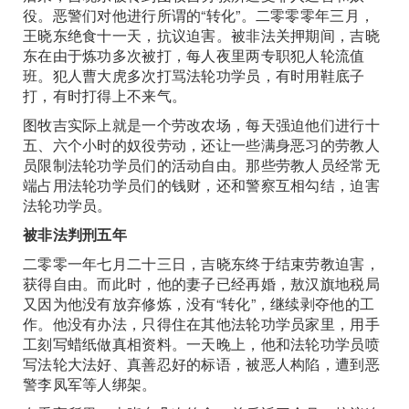
役。恶警们对他进行所谓的“转化”。二零零零年三月，
王晓东绝食十一天，抗议迫害。被非法关押期间，吉晓
东在由于炼功多次被打，每人夜里两专职犯人轮流值
班。犯人曹大虎多次打骂法轮功学员，有时用鞋底子
打，有时打得上不来气。
图牧吉实际上就是一个劳改农场，每天强迫他们进行十
五、六个小时的奴役劳动，还让一些满身恶习的劳教人
员限制法轮功学员们的活动自由。那些劳教人员经常无
端占用法轮功学员们的钱财，还和警察互相勾结，迫害
法轮功学员。
被非法判刑五年
二零零一年七月二十三日，吉晓东终于结束劳教迫害，
获得自由。而此时，他的妻子已经再婚，敖汉旗地税局
又因为他没有放弃修炼，没有“转化”，继续剥夺他的工
作。他没有办法，只得住在其他法轮功学员家里，用手
工刻写蜡纸做真相资料。一天晚上，他和法轮功学员喷
写法轮大法好、真善忍好的标语，被恶人构陷，遭到恶
警李凤军等人绑架。