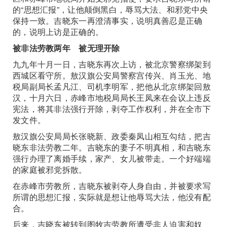
的“思想汇报”，让他颠倒黑白，辱骂大法、和邪党中央
保持一致。吉晓东一再澄清事实，说明真善忍是正确
的，说明上访是正确的。
被非法劳教两年 被无理开除
九九年十月一日，吉晓东再次上访，被北京警察绑架到
西城区看守所。敖汉旗公安局警察宫传兴、肖玉光、地
税局副局长孟凡江、司机李明军，把他从北京绑架回敖
汉，十月六日，赤峰市地税局局长王凤来在会议上违反
宪法，将其非法强行开除，剥夺工作权利，并在全市下
发文件。
敖汉旗公安局局长张晓新、政委秦凤山相互勾结，把吉
晓东非法劳教二年。吉晓东的妻子不明真相，和吉晓东
强行办理了离婚手续，家产、女儿被带走。一个好端端
的家庭被邪党拆散。
在赤峰市劳教所，吉晓东被剥夺人身自由，并被要求写
所谓的思想汇报，实际就是想让他辱骂大法，他没有配
合。
后来，吉晓东被转到图牧吉劳教所遭受非人迫害和奴