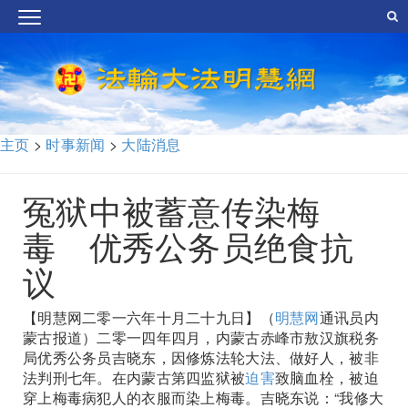
主页
>
时事新闻
>
大陆消息
冤狱中被蓄意传染梅
毒 优秀公务员绝食抗
议
【明慧网二零一六年十月二十九日】（
明慧网
通讯员内
蒙古报道）二零一四年四月，内蒙古赤峰市敖汉旗税务
局优秀公务员吉晓东，因修炼法轮大法、做好人，被非
法判刑七年。在内蒙古第四监狱被
迫害
致脑血栓，被迫
穿上梅毒病犯人的衣服而染上梅毒。吉晓东说：“我修大