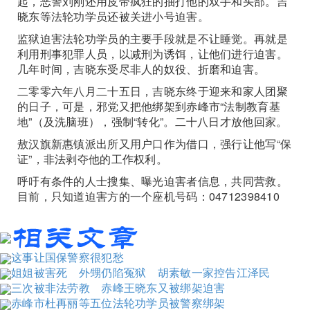
起，恶警刘刚还用皮带疯狂的抽打他的双手和头部。吉
晓东等法轮功学员还被关进小号迫害。
监狱迫害法轮功学员的主要手段就是不让睡觉。再就是
利用刑事犯罪人员，以减刑为诱饵，让他们进行迫害。
几年时间，吉晓东受尽非人的奴役、折磨和迫害。
二零零六年八月二十五日，吉晓东终于迎来和家人团聚
的日子，可是，邪党又把他绑架到赤峰市“法制教育基
地”（及洗脑班），强制“转化”。二十八日才放他回家。
敖汉旗新惠镇派出所又用户口作为借口，强行让他写“保
证”，非法剥夺他的工作权利。
呼吁有条件的人士搜集、曝光迫害者信息，共同营救。
目前，只知道迫害方的一个座机号码：04712398410
这事让国保警察很犯愁
姐姐被害死 外甥仍陷冤狱 胡素敏一家控告江泽民
三次被非法劳教 赤峰王晓东又被绑架迫害
赤峰市杜再丽等五位法轮功学员被警察绑架