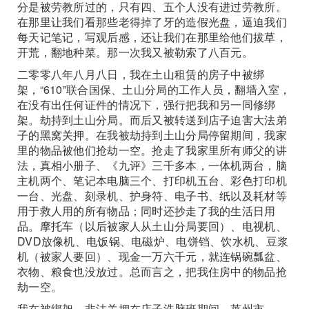
分是被劳教所过的，只有四、五个人没有进过劳教所。
在那里让我们看那些老得掉了牙的造假光盘，逼迫我们
每天记笔记，写观后感，还让我们在那里给他们拔草，
开荒，翻地种菜。那一次我又被勒索了八百元。
二零零八年八月八日，我在土山租赁的房子中被绑
架，“610”联合国保、土山分局的工作人员，翻墙入室，
在没有出任何证件的情况下，强行把我和另一同修绑
架。劫持到土山分局。而后又被转送到店子迫害大法弟
子的黑窝关押。在我被劫持到土山分局停留期间，我家
里的物品被他们抢劫一空。抢走了我家里所有师父的讲
法，真相小册子、《九评》三千多本，一体机两台，脑
主机两个、笔记本电脑三个、打印机五台、彩色打印机
一台、光盘、刻录机、护身符、电子书、纸以及耗材等
用于救人用的所有物品；同时还抄走了我的生活日用
品。摩托车（以后被家人从土山分局要回）、电视机、
DVD放像机、电饭锅、电磁炉、电饼铛、饮水机、豆浆
机（被家人要回）、现金一万六千元，就连锅碗瓢盆、
衣物、粮食也没放过。总而言之，把我住房中的物品抢
劫一空。
我在被绑架、非法关押在店子洗脑班期间，莱州市