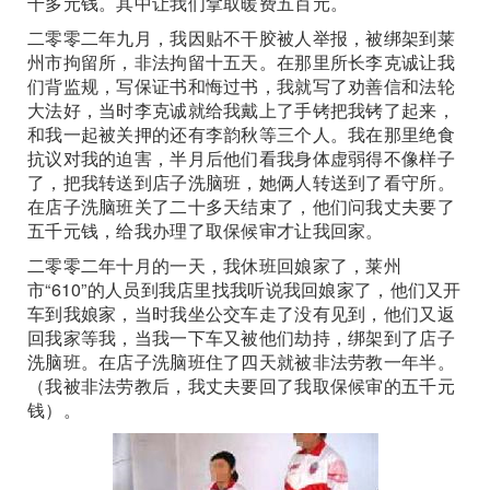
千多元钱。其中让我们拿取暖费五百元。
二零零二年九月，我因贴不干胶被人举报，被绑架到莱
州市拘留所，非法拘留十五天。在那里所长李克诚让我
们背监规，写保证书和悔过书，我就写了劝善信和法轮
大法好，当时李克诚就给我戴上了手铐把我铐了起来，
和我一起被关押的还有李韵秋等三个人。我在那里绝食
抗议对我的迫害，半月后他们看我身体虚弱得不像样子
了，把我转送到店子洗脑班，她俩人转送到了看守所。
在店子洗脑班关了二十多天结束了，他们问我丈夫要了
五千元钱，给我办理了取保候审才让我回家。
二零零二年十月的一天，我休班回娘家了，莱州
市“610”的人员到我店里找我听说我回娘家了，他们又开
车到我娘家，当时我坐公交车走了没有见到，他们又返
回我家等我，当我一下车又被他们劫持，绑架到了店子
洗脑班。在店子洗脑班住了四天就被非法劳教一年半。
（我被非法劳教后，我丈夫要回了我取保候审的五千元
钱）。