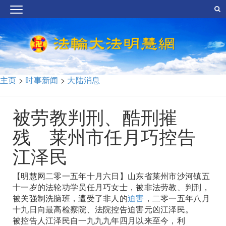
主页
>
时事新闻
>
大陆消息
被劳教判刑、酷刑摧
残 莱州市任月巧控告
江泽民
【明慧网二零一五年十月六日】山东省莱州市沙河镇五
十一岁的法轮功学员任月巧女士，被非法劳教、判刑，
被关强制洗脑班，遭受了非人的
迫害
，二零一五年八月
十九日向最高检察院、法院控告迫害元凶江泽民。
被控告人江泽民自一九九九年四月以来至今，利