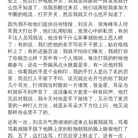
坠上，然后打开电瓶开关，我就觉得眼前一阵发黑就什
么也不知道了。当我苏醒过来后，他们说再给我多加大
半圈的电流，打开开关，然后我就又什么也不知道了。
因为我不给他们提供任何情报，刘京兵、张海峰等人经
常我大打出手，他们乱用职权，发泄心中的私愤，有的
不法人员骂我说，他没有干什么坏事就给他上恶人榜
了；有的说：我们把他的名字写在不干胶上，贴在电线
杆上了；有的还扬言说：我就不怕你们曝光，我就打你
了你能怎么样？其中有一个人很凶，每次打我的时候他
都参与，还在一旁煽风点火挑拨是非。有一次他对我
说：你看我的手是个金刚印，我的手打人是出了名的厉
害，而且打人不留下手印。说完就左右开弓的给了我好
几个耳光，打得我当时眼前一片漆黑，冒金星。耳朵当
时就听不到声音了，说话像在大瓮里一样有回声。他打
完后对我说，我今天对你是手下留情了，又示范了更厉
害的一种打人方法，就是从耳朵大下方往上闪，他又说
那样你会受不了的。
还有一次，刘京兵气势汹汹的进来点划着我就骂，骂着
骂着就随手脱下他脚上穿的鞋拖朝我的脸上狠狠地打了
四、五下，边打边骂，打完后穿上鞋走了。还有一次，