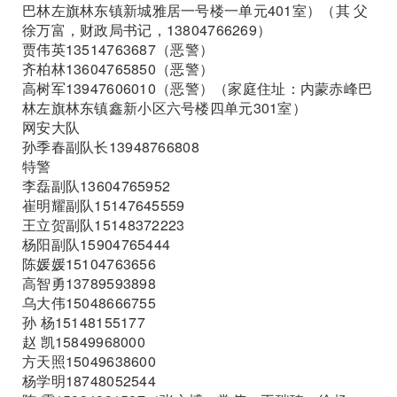
巴林左旗林东镇新城雅居一号楼一单元401室）（其 父
徐万富，财政局书记，13804766269）
贾伟英13514763687（恶警）
齐柏林13604765850（恶警）
高树军13947606010（恶警）（家庭住址：内蒙赤峰巴
林左旗林东镇鑫新小区六号楼四单元301室）
网安大队
孙季春副队长13948766808
特警
李磊副队13604765952
崔明耀副队15147645559
王立贺副队15148372223
杨阳副队15904765444
陈媛媛15104763656
高智勇13789593898
乌大伟15048666755
孙 杨15148155177
赵 凯15849968000
方天照15049638600
杨学明18748052544