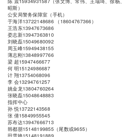
陈 震15934931587（张文博、常伟、王瑞琦、徐杨、
昭斯）
公安局警务保障室（手机）
于海洋13722148686 （18604767366）
王浩东13947673686
娄志新13947363810
刘晓磊15049680092
周玉峰15949438155
薄志刚13848997766
梁 超15947466677
何 明15124986687
计 翔13754068096
李 会13294761257
姚金龙13804760264
张晓磊15048648883
指挥中心
孙 悦13722143568
张 倩15849955545
苏布达13947666713
韩都朋15148199855（尾数或9655）
田雪艳15148191889