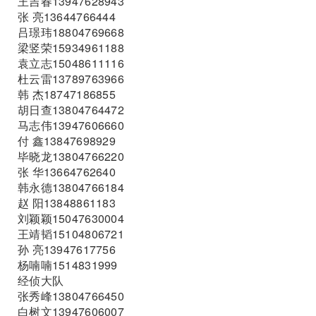
王吉春13947628943
张 亮13644766444
吕璟玮18804769668
梁竖荣15934961188
袁立志15048611116
杜云雷13789763966
韩 杰18747186855
胡日查13804764472
马志伟13947606660
付 鑫13847698929
毕晓龙13804766220
张 华13664762640
韩永德13804766184
赵 阳13848861183
刘颖颖15047630004
王靖韬15104806721
孙 亮13947617756
杨喃喃1514831999
经侦大队
张秀峰13804766450
白树文13947606007