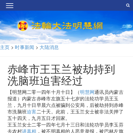
主页
>
时事新闻
>
大陆消息
赤峰市王玉兰被劫持到
洗脑班迫害经过
【明慧网二零一四年十月十日】（
明慧网
通讯员内蒙古
报道）内蒙古赤峰市左旗五十七岁的法轮功学员王玉
兰，九月十日早晨六点被骗到公安局，后被劫持到赤峰
市洗脑班
迫害
二十天。此前，王玉兰女士被非法关押了
五十四天，九月五日才回家。
王玉兰女士二零一四年七月十三日和法轮功学员李玉芬
去农村
讲真相
，被不明真相的人恶意举报，被巴林左旗