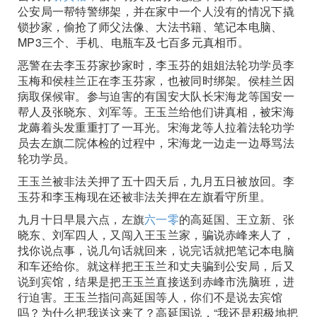
公安局一帮特警绑架，并在家中一个人没有的情况下撬
锁抄家，偷抢了师父法像、大法书籍、笔记本电脑、
MP3三个、手机、电瓶车及七百多元真相币。
恶警在去李玉芬家抄家时，李玉芬的姐姐法轮功学员李
玉梅和侯桂兰正在李玉芬家，也被同时绑架。侯桂兰因
病取保候审。参与迫害的有国安大队长宋海龙等国安一
帮人及张晓东、刘军等。王玉兰给他们讲真相，被宋海
龙薅着头发重重打了一耳光。宋海龙等人拉着法轮功学
员去左旗二院体检的过程中，宋海龙一边走一边辱骂法
轮功学员。
王玉兰被非法关押了五十四天后，九月五日被放回。李
玉芬和李玉梅现在还被非法关押在左旗看守所里。
九月十日早晨六点，左旗
六一零
的高延国、王立新、张
晓东、刘军四人，又闯入王玉兰家，骗说赤峰来人了，
找你说点事，说几句话就回来，说完话就把笔记本电脑
和车还给你。就这样把王玉兰和丈夫骗到公安局，后又
说到宾馆，结果是把王玉兰直接送到赤峰市洗脑班，进
行迫害。王玉兰指问高延国等人，你们不是说去宾馆
吗？为什么把我送这来了？高延国说，“我还是积极地把