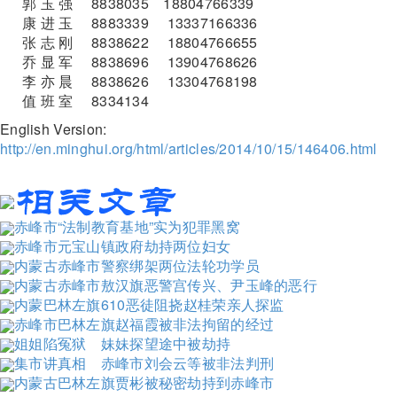
郭 玉 强 8838035 18804766339
康 进 玉 8883339 13337166336
张 志 刚 8838622 18804766655
乔 显 军 8838696 13904768626
李 亦 晨 8838626 13304768198
值 班 室 8334134
English Version:
http://en.minghui.org/html/articles/2014/10/15/146406.html
赤峰市“法制教育基地”实为犯罪黑窝
赤峰市元宝山镇政府劫持两位妇女
内蒙古赤峰市警察绑架两位法轮功学员
内蒙古赤峰市敖汉旗恶警宫传兴、尹玉峰的恶行
内蒙巴林左旗610恶徒阻挠赵桂荣亲人探监
赤峰市巴林左旗赵福霞被非法拘留的经过
姐姐陷冤狱 妹妹探望途中被劫持
集市讲真相 赤峰市刘会云等被非法判刑
内蒙古巴林左旗贾彬被秘密劫持到赤峰市