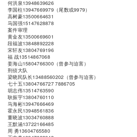
何洪泉13948639626
李国柱13947669979（尾数或9979）
高树豪13500664631
马国强15147628878
案件审理
黄金友13500669601
段福波13848892228
宋轩友13804769196
福 战13514867068
姜海山15804766300（曾参与迫害）
刑侦大队
梁晓民队长13488560202（曾参与迫害）
七十五13804766727 7886705
胡志伟13514763590
耿振宇13804760110
马海彬13947666469
霍永民13948561836
董晓波13034760888
王默涵13722166485
周 勇13604765580