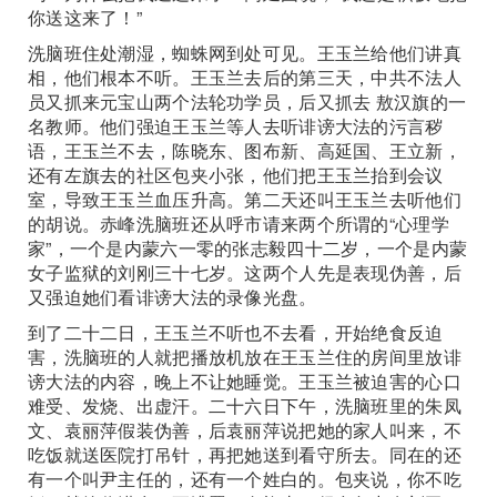
你送这来了！”
洗脑班住处潮湿，蜘蛛网到处可见。王玉兰给他们讲真
相，他们根本不听。王玉兰去后的第三天，中共不法人
员又抓来元宝山两个法轮功学员，后又抓去 敖汉旗的一
名教师。他们强迫王玉兰等人去听诽谤大法的污言秽
语，王玉兰不去，陈晓东、图布新、高延国、王立新，
还有左旗去的社区包夹小张，他们把王玉兰抬到会议
室，导致王玉兰血压升高。第二天还叫王玉兰去听他们
的胡说。赤峰洗脑班还从呼市请来两个所谓的“心理学
家”，一个是内蒙六一零的张志毅四十二岁，一个是内蒙
女子监狱的刘刚三十七岁。这两个人先是表现伪善，后
又强迫她们看诽谤大法的录像光盘。
到了二十二日，王玉兰不听也不去看，开始绝食反迫
害，洗脑班的人就把播放机放在王玉兰住的房间里放诽
谤大法的内容，晚上不让她睡觉。王玉兰被迫害的心口
难受、发烧、出虚汗。二十六日下午，洗脑班里的朱凤
文、袁丽萍假装伪善，后袁丽萍说把她的家人叫来，不
吃饭就送医院打吊针，再把她送到看守所去。同在的还
有一个叫尹主任的，还有一个姓白的。包夹说，你不吃