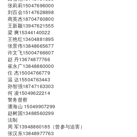
张莉莉15047696000
刘百会15147628898
商英杰18704760800
王新颖13947621555
梁 爽15344140022
王艳红13404881895
张景伟13848665677
许文飞15004766607
赵 丹13674877766
崔永广13848860000
任 杰15004766779
温 达15504763443
孙智强18747163303
何 凌15049622214
警务督察
潘海山 15049907299
赵树国13488560299
法制
周 军13948860185（曾参与迫害）
张汉东13848977763