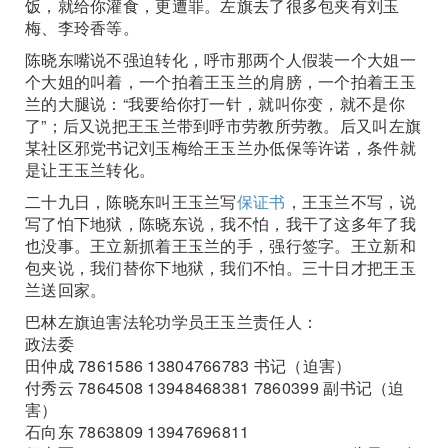
饭，就给你灌食，更遭罪。左旗去了很多包夹有刘玉
梅、李玲香等。
陈晓东嘴说不强迫转化，呼市那两个人假装一个大姐一
个大姐的叫着，一个拍着王玉兰的肩膀，一个拍着王玉
兰的大腿说：“我要给你打一针，就叫你变，就不是你
了”；后又说把王玉兰带到呼市劳教所劳教。后又叫左旗
某社区邪党书记刘玉梅给王玉兰办低保等许诺，条件就
是让王玉兰转化。
二十九日，陈晓东叫王玉兰写
保证书
，王玉兰不写，说
写了怕下地狱，陈晓东说，我不怕，我干了这多年了我
也没事。王立新抓着王玉兰的手，强行签字。王立新和
包夹说，我们替你下地狱，我们不怕。三十日才把王玉
兰送回家。
巴林左旗迫害法轮功学员王玉兰责任人：
政法委
田仲成 7861586 13804766783 书记（迫害）
付秀云 7864508 13948468381 7860399 副书记（迫
害）
石向东 7863809 13947696811