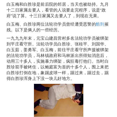
白玉梅和白胜珍是前后院的邻居，当天也被劫持。九月
十二日家属去要人，看管的人说要走完程序，说是“政
府”说了算。十三日家属又去要人了，到现在无果。
白玉梅、白胜珍两位法轮功学员曾经遭受恶警的
酷刑
摧
残。以下是俩人的一些经历。
一九九九年末，元宝山建昌营村多名法轮功学员被绑架
到平庄看守所。法轮功学员白胜珍、张桂平、刘国华、
白玉茹，姜勇军、白玉梅，前往平庄看守所声援被绑架
的法轮功学员，马林镇政府和马林派出所得知消息后，
动用三十多人，实施暴力绑架，疯狂毒打他们。当时白
胜珍双手被铐住，以鲍庭富为首的十多个人，围上来把
白胜珍打倒在地，象踢皮球一样，踢过来，踢过去，踢
得白胜珍浑身上下没一块儿好地方。