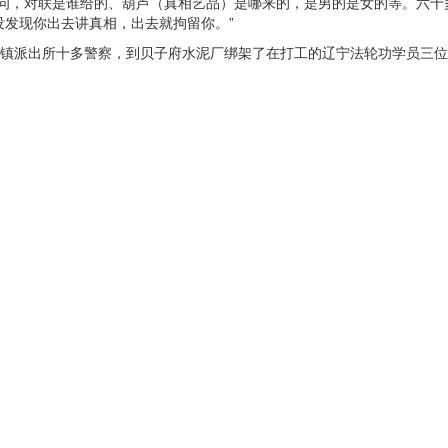
追问，对联是谁给的、葫芦（真相艺品）是哪来的，是男的是女的等。六
没发现你出去讲真相，出去就拘留你。”
子府镇派出所十多警察，到贝子府水泥厂绑架了在打工的辽宁法轮功学员三