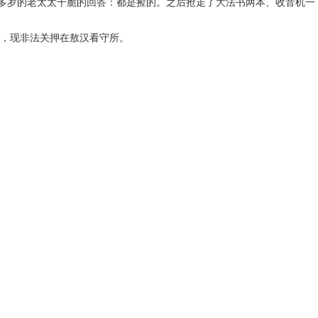
十多岁的老太太干脆的回答：都是捡的。之后抢走了大法书两本、收音机一
位，现非法关押在敖汉看守所。