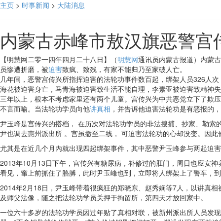
主页
>
时事新闻
>
大陆消息
内蒙古赤峰市敖汉旗恶警宫
【明慧网二零一四年四月二十八日】（
明慧网
通讯员内蒙古报道）内蒙古
员惨遭折磨，被
迫害
致疯、致残，有家不能归乃至家破人亡。
几年间，恶警宫传兴所指挥迫害的法轮功事件数百起，绑架人员326人次
海花被迫害身亡，马青海被迫害致生活不能自理，李素亚被迫害致精神失
三年以上，根本不考虑家里还有两个儿童。宫传兴为中共恶党立下了欺压
不言而喻。当法轮功学员向他
讲真相
，并告诉他迫害法轮功是有恶报的，
尹玉峰是宫传兴的搭档， 在历次对法轮功学员的非法搜捕、抄家、勒索
尹也调去惠州派出所 。宫虽撤至二线， 可迫害法轮功的心却没变。因
尤其是在近几个月內就出现四起绑架事件，其中恶警尹玉峰参与两起迫害
2013年10月13日下午，宫传兴有糖尿病，补修过的肛门，周日也应
看见，窜上前抓住了胳膊，此时尹玉峰也到，立即将人绑架上了警车，到家
2014年2月18日，尹玉峰带着很疯狂的郑晓东、赵秀娴等7人，以讲
及师父法像，随之把法轮功学员关押于拘留所，第四天才放回家中。
一位六十多岁的法轮功学员因过年贴了真相对联，被新州派出所人员发现，