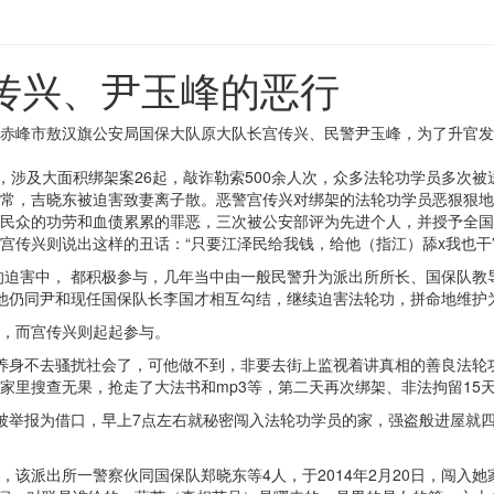
传兴、尹玉峰的恶行
赤峰市敖汉旗公安局国保大队原大队长宫传兴、民警尹玉峰，为了升官发
，涉及大面积绑架案26起，敲诈勒索500余人次，众多法轮功学员多次
常，吉晓东被迫害致妻离子散。恶警宫传兴对绑架的法轮功学员恶狠狠地
民众的功劳和血债累累的罪恶，三次被公安部评为先进个人，并授予全国
宫传兴则说出这样的丑话：“只要江泽民给我钱，给他（指江）舔x我也干
的迫害中， 都积极参与，几年当中由一般民警升为派出所所长、国保队
此他仍同尹和现任国保队长李国才相互勾结，继续迫害法轮功，拼命地维护
，而宫传兴则起起参与。
安神养身不去骚扰社会了，可他做不到，非要去街上监视着讲真相的善良法
里搜查无果，抢走了大法书和mp3等，第二天再次绑架、非法拘留15天
真相被举报为借口，早上7点左右就秘密闯入法轮功学员的家，强盗般进屋就
该派出所一警察伙同国保队郑晓东等4人，于2014年2月20日，闯入