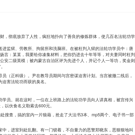
财，彻底放弃了人性，疯狂地扑向了善良的修炼群体，使几百名法轮功学
被送进监狱、劳教所、拘留所和洗脑班。在被枉判入狱的法轮功学员中：唐
扬言：某某，我要给你凑集材料，把你扔进去十年等等，对夫妻同时枉判
公安二级英模；被内蒙古自治区评为先进个人，并记个人一等功，奖金则
”。
教导员（正科级）。尹在教导员期间与宫密谋迫害计划。当宫被撤二线后，
为迫害法轮功而获的臭名。
轮功学员。就在这时，一位在上班路上的法轮功学员向人讲真相，被宫传兴
，以伙食名义勒索去600元。
四处搜查，搞的室内一片狼藉，抢走了大法书3本、mp5两个、电子书一部
她家中，进室到处乱翻。有一门锁着，不自量力的恶警郑晓东，恶狠狠地叫