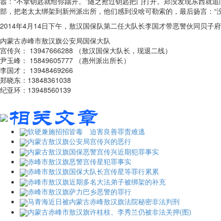
嚣：“不拿钥匙就给你踹开。”随之抢过钥匙把门打开。郑没发现东西就
部，把老太太绑架到新州派出所，他们感到没啥可勒索的，最后扬言：“
2014年4月14日下午，敖汉国保队第二任大队长李国才带恶警伙同贝
内蒙古赤峰市敖汉旗公安局国保大队
宫传兴： 13947666288 （敖汉国保大队长，现退二线）
尹玉峰： 15849605777 （惠州派出所长）
李国才； 13948469266
郑晓东：13848361038
纪亚环：13948560139
软硬兼施招招皆毒 迫害良善罪责难逃
内蒙古敖汉旗公安局宫传兴的恶行
内蒙古敖汉旗国保恶警宫传兴近期犯罪事实
赤峰市敖汉旗恶警宫传星犯罪事实
赤峰市敖汉旗国保大队长宫传星等罪行累累
赤峰市敖汉旗近期多名大法弟子被绑架的补充
赤峰市敖汉旗萨力巴乡恶警的罪行
马青海近日被内蒙古赤峰敖汉旗法院秘密非法判刑
内蒙古赤峰市敖汉旗许桂枝、李秀兰仍被非法关押(图)