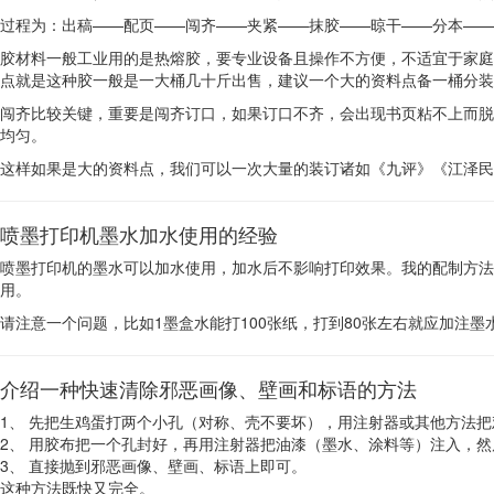
过程为：出稿——配页——闯齐——夹紧——抹胶——晾干——分本——
胶材料一般工业用的是热熔胶，要专业设备且操作不方便，不适宜于家庭
点就是这种胶一般是一大桶几十斤出售，建议一个大的资料点备一桶分装
闯齐比较关键，重要是闯齐订口，如果订口不齐，会出现书页粘不上而脱
均匀。
这样如果是大的资料点，我们可以一次大量的装订诸如《九评》《江泽民
喷墨打印机墨水加水使用的经验
喷墨打印机的墨水可以加水使用，加水后不影响打印效果。我的配制方法
用。
请注意一个问题，比如1墨盒水能打100张纸，打到80张左右就应加注
介绍一种快速清除邪恶画像、壁画和标语的方法
1、 先把生鸡蛋打两个小孔（对称、壳不要坏），用注射器或其他方法
2、 用胶布把一个孔封好，再用注射器把油漆（墨水、涂料等）注入，
3、 直接抛到邪恶画像、壁画、标语上即可。
这种方法既快又完全。