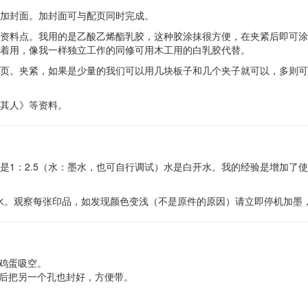
加封面。加封面可与配页同时完成。
资料点。我用的是乙酸乙烯酯乳胶，这种胶涂抹很方便，在夹紧后即可涂
着用，像我一样独立工作的同修可用木工用的白乳胶代替。
页。夹紧，如果是少量的我们可以用几块板子和几个夹子就可以，多则可
其人》等资料。
是1：2.5（水：墨水，也可自行调试）水是白开水。我的经验是增加了
墨水。观察每张印品，如发现颜色变浅（不是原件的原因）请立即停机加墨
把鸡蛋吸空。
然后把另一个孔也封好，方便带。