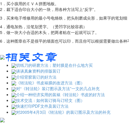
1．买小孩用的ＥＶＡ拼图地板。
2．裁下适合印台大小的一块，用各种方法写上“反字”。
3．买来电子维修用的最小号电烙铁，把头削磨成尖形，如果字的笔划细
4．通电加热，沿笔划烫字。（烫凹字比较容易）
5．做一块大小合适的木头，把两者粘在一起就可以了。
6．这种图章在不是很平的墙面也可以印，而且你可以根据需要做出各种
切纸刀的研磨方法；塑封膜是在什么地方买
谈谈真象资料的排版装订
介绍背胶装订的好方法
《转法轮》书皮裱膜的改进方法（图）
对“《转法轮》装订图示及方法”一文的几点补充
介绍一种经济实用的装裱《转法轮》书皮的好方法
技术交流：如何装订骑马订经文（图）
快速打印PDF文件及装订方法
对2005年4月3日《转法轮》的装订图示及方法的补充