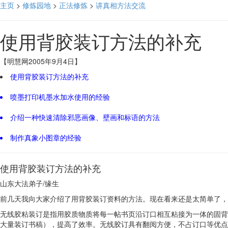
主页
>
修炼园地
>
正法修炼
>
讲真相方法交流
使用背胶装订方法的补充
【明慧网2005年9月4日】
使用背胶装订方法的补充
喷墨打印机墨水加水使用的经验
介绍一种快速清除邪恶画像、壁画和标语的方法
制作真象小图章的经验
使用背胶装订方法的补充
山东大法弟子/缘生
前几天我向大家介绍了用背胶装订资料的方法。现在看来还是太简单了，
无线胶粘装订是指用胶质物质将每一帖书页沿订口相互粘接为一体的固背
大量装订书稿），提高了效率。无线胶订具有翻阅方便，不占订口等优点