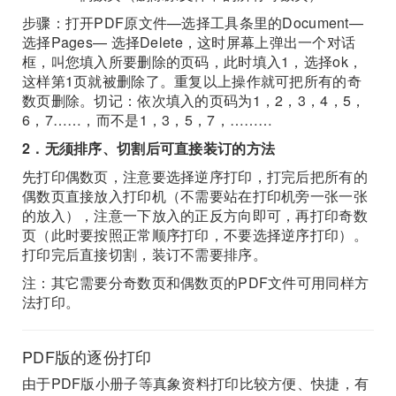
步骤：打开PDF原文件—选择工具条里的Document—
选择Pages— 选择Delete，这时屏幕上弹出一个对话
框，叫您填入所要删除的页码，此时填入1，选择ok，
这样第1页就被删除了。重复以上操作就可把所有的奇
数页删除。切记：依次填入的页码为1，2，3，4，5，
6，7……，而不是1，3，5，7，………
2．无须排序、切割后可直接装订的方法
先打印偶数页，注意要选择逆序打印，打完后把所有的
偶数页直接放入打印机（不需要站在打印机旁一张一张
的放入），注意一下放入的正反方向即可，再打印奇数
页（此时要按照正常顺序打印，不要选择逆序打印）。
打印完后直接切割，装订不需要排序。
注：其它需要分奇数页和偶数页的PDF文件可用同样方
法打印。
PDF版的逐份打印
由于PDF版小册子等真象资料打印比较方便、快捷，有