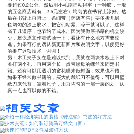
要超过0.2公分。然后用小毛刷把粘得牢（一种胶，一般
的五金商店就有，2.5元左右）均匀的在书背上涂好。然
后在书背上再附上一条绷带（药店有售）要多折几层，
也均匀的涂上胶水，把它们粘紧、晾干就可以了。这样
省了几道序，也节约了成本。因为我做厚书籍的机会较
少，建议原文作者试验一下，看还有什么地方需要改
進，如果可行的话从新更新图片和说明文字，以便更好
的推广这项技术，谢谢！
另：木工夹子实在是难以找到，我就在两块木板上下对
准打两个孔，再用两个长一点带螺母的螺丝来固定书
籍。还有可以用透明的窗花膜来做封面，效果也不错。
如果不经常做书籍的，买大的裁纸刀不值得，可以用壁
纸刀来代替，靠着尺子，用力均匀的一层一层的划，认
真一点也可以做的不错。
介绍一种经济实用的装裱《转法轮》书皮的好方法
技术交流：如何装订骑马订经文（图）
快速打印PDF文件及装订方法