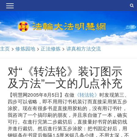
主页
>
修炼园地
>
正法修炼
>
讲真相方法交流
对“《转法轮》装订图示
及方法”一文的几点补充
【明慧网2005年8月5日】在做
《转法轮》
时发现第三、
四步可以省略，即不用用订书机装订而直接采用第五步
涂胶。现在有很多书是直接用胶粘的，没有用订书针，
我咨询了一个搞印刷的朋友，并且亲自做了一本，确实
可行。在進行完第二步裁切后，直接量好书背的裁切线
并進行裁切。然后進行第五步涂胶：把书固定好后，用
钢锯条在书背后每隔1.5厘米锯几条小缝，不用太深，不