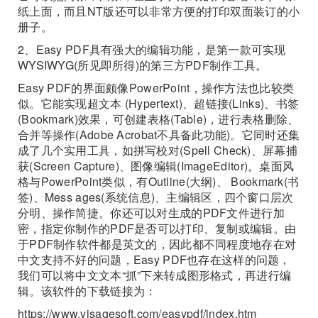
纸上面，而且NT版还可以非常方便的打印双面装订的小
册子。
2、Easy PDF具有强大的编辑功能，是第一款可实现
WYSIWYG(所见即所得)的第三方PDF制作工具。
Easy PDF的界面颇像PowerPoint，操作方法也比较类
似。它能实现超文本 (Hypertext)、超链接(Links)、书签
(Bookmark)效果，可创建表格(Table)，进行表格删除、
合并等操作(Adobe Acrobat不具备此功能)。它同时还集
成了几个实用工具，如拼写校对(Spell Check)、屏幕捕
获(Screen Capture)、图像编辑(ImageEditor)。桌面风
格与PowerPoint类似，有Outline(大纲)、 Bookmark(书
签)、Mess ages(系统信息)、主编辑区，四个窗口层次
分明、操作简捷。你还可以对生成的PDF文件进行加
密，指定你制作的PDF是否可以打印、复制或编辑。由
于PDF制作软件都是英文的，因此都不同程度地存在对
中文支持不好的问题，Easy PDF也存在这样的问题，
我们可以将中文文本“抓”下来转成图形格式，再进行编
辑。该软件的下载链接为：
https://www.visagesoft.com/easypdf/index.htm