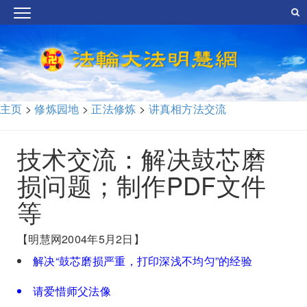
主页
>
修炼园地
>
正法修炼
>
讲真相方法交流
技术交流：解决鼓芯磨
损问题；制作PDF文件
等
【明慧网2004年5月2日】
解决“鼓芯磨损严重，打印深浅不均匀”的经验
请爱惜师父法像