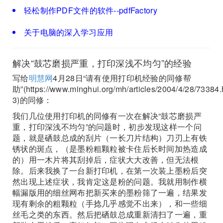
轻松制作PDF文件的软件--pdfFactory
关于电脑的深入学习应用
解决“鼓芯磨损严重，打印深浅不均匀”的经验
写给
明慧网
4月28日“请有使用打印机经验的同修帮
助”(https://www.minghui.org/mh/articles/2004/4/28/7338
3)的同修：
我们几位使用打印机的同修有一次在解决“鼓芯磨损严
重，打印深浅不均匀”的问题时，初步发现这样一个问
题，就是硒鼓总成的刮片（一长刀片结构）刀刃上有铁
锈状的斑点，（是墨粉粗颗粒被卡住后长时间加热造成
的）用一木片将其刮掉后，症状大大改善，但无法根
除。后来我换了一台新打印机，在第一次装上墨粉后突
然出现上述症状，我肯定这是粉的问题。我就用制作横
幅漏版用的细丝网布把新买来的墨粉筛了一遍，结果发
现有剩余的粗颗粒（手捻几乎感觉不出来），和一些细
丝毛之类的东西。然后把硒鼓总成重新清扫了一遍，重