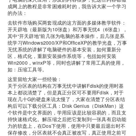
成网上的教程是非常困难耗时的，我告诉大家一个学习
的办法：
去软件市场购买两套现成的这方面的多媒体教学软件：
开天辟地（最新版为10张盘）和万事无忧4（6张盘），
其中“开天辟地”前几张为电脑的基本操作，后几张是系
统学习Windows2000/XP和OfficeXP的教学光盘，万事
无忧系统的讲解了电脑硬件的基本安装，如何重新分
区，格式化，重新安装操作系统等，包括如何安装
Win2000，winxP等，同时也讲解了常用工具的使用，
如：压缩工具等。
这里留给大家一些经验：
关于分区表的结构在万事无忧中讲解Fdisk的使用时基
本上都说清楚了，但是真正分区可不要用Fdisk，对于
现在几十G的硬盘来说太慢了，大家在清楚了分区表结
构后可以下载分区工具：Disk Genius（DiskMan）这
个软件是中文界面的，学用应该是比较容易的，而且支
持快速格式化。解压缩之后把它复制到一张具有启动能
力的软盘上，在Dos下使用，使用中只要最后退出时不
保存修改，分区表就不会真正被改写，真正使用之前可