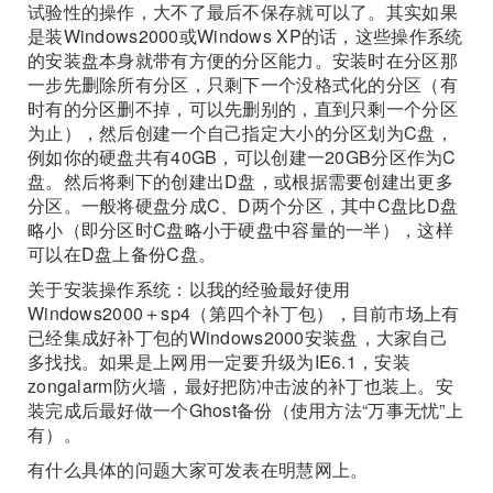
试验性的操作，大不了最后不保存就可以了。其实如果
是装Windows2000或Windows XP的话，这些操作系统
的安装盘本身就带有方便的分区能力。安装时在分区那
一步先删除所有分区，只剩下一个没格式化的分区（有
时有的分区删不掉，可以先删别的，直到只剩一个分区
为止），然后创建一个自己指定大小的分区划为C盘，
例如你的硬盘共有40GB，可以创建一20GB分区作为C
盘。然后将剩下的创建出D盘，或根据需要创建出更多
分区。一般将硬盘分成C、D两个分区，其中C盘比D盘
略小（即分区时C盘略小于硬盘中容量的一半），这样
可以在D盘上备份C盘。
关于安装操作系统：以我的经验最好使用
Windows2000＋sp4（第四个补丁包），目前市场上有
已经集成好补丁包的Windows2000安装盘，大家自己
多找找。如果是上网用一定要升级为IE6.1，安装
zongalarm防火墙，最好把防冲击波的补丁也装上。安
装完成后最好做一个Ghost备份（使用方法“万事无忧”上
有）。
有什么具体的问题大家可发表在明慧网上。