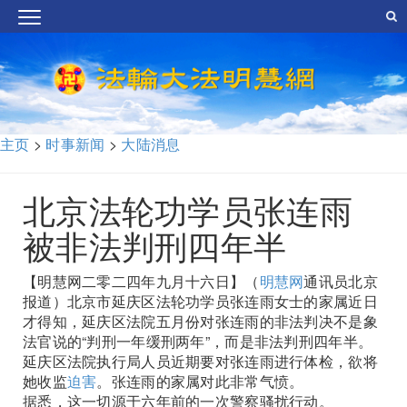
主页
>
时事新闻
>
大陆消息
北京法轮功学员张连雨
被非法判刑四年半
【明慧网二零二四年九月十六日】（
明慧网
通讯员北京
报道）北京市延庆区法轮功学员张连雨女士的家属近日
才得知，延庆区法院五月份对张连雨的非法判决不是象
法官说的“判刑一年缓刑两年”，而是非法判刑四年半。
延庆区法院执行局人员近期要对张连雨进行体检，欲将
她收监
迫害
。张连雨的家属对此非常气愤。
据悉，这一切源于六年前的一次警察骚扰行动。