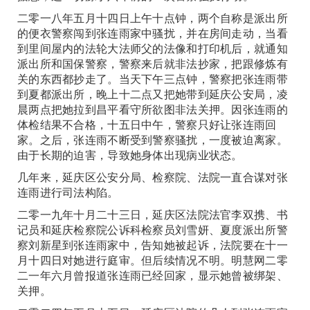
二零一八年五月十四日上午十点钟，两个自称是派出所
的便衣警察闯到张连雨家中骚扰，并在房间走动，当看
到里间屋内的法轮大法师父的法像和打印机后，就通知
派出所和国保警察，警察来后就非法抄家，把跟修炼有
关的东西都抄走了。当天下午三点钟，警察把张连雨带
到夏都派出所，晚上十二点又把她带到延庆公安局，凌
晨两点把她拉到昌平看守所欲图非法关押。因张连雨的
体检结果不合格，十五日中午，警察只好让张连雨回
家。之后，张连雨不断受到警察骚扰，一度被迫离家。
由于长期的迫害，导致她身体出现病业状态。
几年来，延庆区公安分局、检察院、法院一直合谋对张
连雨进行司法构陷。
二零一九年十月二十三日，延庆区法院法官李双携、书
记员和延庆检察院公诉科检察员刘雪妍、夏度派出所警
察刘新星到张连雨家中，告知她被起诉，法院要在十一
月十四日对她进行庭审。但后续情况不明。明慧网二零
二一年六月曾报道张连雨已经回家，显示她曾被绑架、
关押。