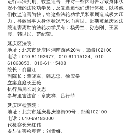
进行非法判刑、收监迫害，并对一些因迫害导致身体状
况不佳的法轮功学员，反复逼迫他们进行体检，以将他
们收监迫害为快，给这些法轮功学员和家属造成极大压
力，导致当事人身体状况恶化而离世。近期被延庆区法
院迫害离世的法轮功学员有：杨秀兰、孙志刚、王素
霞、韩世民、范纪荣。
延庆区法院：
地址：北京市延庆区湖南西路20号，邮编102100
电话：010-81192677、010-61115124、010-
61868853、010-61115408
院长：俞里江
副院长：董晓军、韩志忠、徐应举
立案庭庭长王薇
执行局局长刘文思
参与迫害法官：章志祥、吕行菲
延庆区检察院：
地址：北京市延庆县庆隆街99号，邮编102100
电话：010-69182000
代检察长宋红伟
参与迫害检察官：刘雪妍。