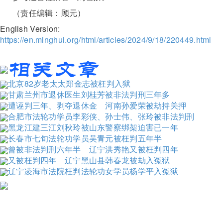
（责任编辑：顾元）
English Version:
https://en.minghui.org/html/articles/2024/9/18/220449.html
北京82岁老太太郑金志被枉判入狱
甘肃兰州市退休医生刘桂芳被非法判刑三年多
遭诬判三年、剥夺退休金 河南孙爱荣被劫持关押
合肥市法轮功学员李彩侠、孙士伟、张玲被非法判刑
黑龙江建三江刘秋玲被山东警察绑架迫害已一年
长春市七旬法轮功学员吴青元被枉判五年半
曾被非法判刑六年半 辽宁洪秀艳又被枉判四年
又被枉判四年 辽宁黑山县韩春龙被劫入冤狱
辽宁凌海市法院枉判法轮功女学员杨学平入冤狱