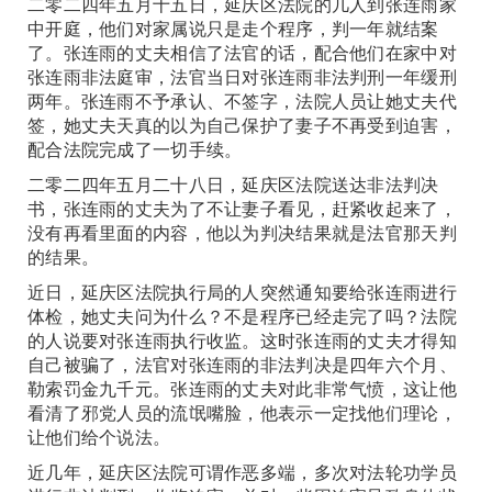
二零二四年五月十五日，延庆区法院的几人到张连雨家
中开庭，他们对家属说只是走个程序，判一年就结案
了。张连雨的丈夫相信了法官的话，配合他们在家中对
张连雨非法庭审，法官当日对张连雨非法判刑一年缓刑
两年。张连雨不予承认、不签字，法院人员让她丈夫代
签，她丈夫天真的以为自己保护了妻子不再受到迫害，
配合法院完成了一切手续。
二零二四年五月二十八日，延庆区法院送达非法判决
书，张连雨的丈夫为了不让妻子看见，赶紧收起来了，
没有再看里面的内容，他以为判决结果就是法官那天判
的结果。
近日，延庆区法院执行局的人突然通知要给张连雨进行
体检，她丈夫问为什么？不是程序已经走完了吗？法院
的人说要对张连雨执行收监。这时张连雨的丈夫才得知
自己被骗了，法官对张连雨的非法判决是四年六个月、
勒索罚金九千元。张连雨的丈夫对此非常气愤，这让他
看清了邪党人员的流氓嘴脸，他表示一定找他们理论，
让他们给个说法。
近几年，延庆区法院可谓作恶多端，多次对法轮功学员