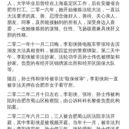
人，大学毕业后曾经在上海嘉定区工作，后在安徽省合
肥市打工。二零一六年，她开始修炼法轮大法，一直以
大法要求的真、善、忍理念做好人，善待、关心亲人、
朋友、同事，及所能接触到的所有人，深受身边人喜
爱，一改她修炼前的泼辣、任性、飞扬跋扈兼具侠肝义
胆的性格。
二零二一年十一月二日晚，李彩侠骑电瓶车带张玲去滨
湖发大法真相资料，被跟踪监控的警察绑架。第二天中
午，李彩侠被非法抄家。法轮功学员孙士伟也被绑架和
抄家。负责的有经开区锦绣派出所和经开区国保大队
等。
随后，孙士伟和张玲被非法“取保候审”，李彩侠则一直
被非法关押在合肥市女子看守所。
二零二二年二月十日左右，李彩侠、张玲、孙士伟被构
陷到合肥市蜀山区检察院，由公诉科科长黎俊负责此构
陷案。
二零二三年六月二日，三人被合肥蜀山区法院非法开
庭，其中李彩侠是被视频开庭。当年十一月，被非法判
刑：李彩侠四年，孙士伟三年，张玲缓刑。孙士伟还多