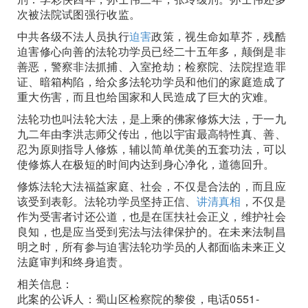
次被法院试图强行收监。
中共各级不法人员执行
迫害
政策，视生命如草芥，残酷
迫害修心向善的法轮功学员已经二十五年多，颠倒是非
善恶，警察非法抓捕、入室抢劫；检察院、法院捏造罪
证、暗箱构陷，给众多法轮功学员和他们的家庭造成了
重大伤害，而且也给国家和人民造成了巨大的灾难。
法轮功也叫法轮大法，是上乘的佛家修炼大法，于一九
九二年由李洪志师父传出，他以宇宙最高特性真、善、
忍为原则指导人修炼，辅以简单优美的五套功法，可以
使修炼人在极短的时间内达到身心净化，道德回升。
修炼法轮大法福益家庭、社会，不仅是合法的，而且应
该受到表彰。法轮功学员坚持正信、
讲清真相
，不仅是
作为受害者讨还公道，也是在匡扶社会正义，维护社会
良知，也是应当受到宪法与法律保护的。在未来法制昌
明之时，所有参与迫害法轮功学员的人都面临未来正义
法庭审判和终身追责。
相关信息：
此案的公诉人：蜀山区检察院的黎俊，电话0551-