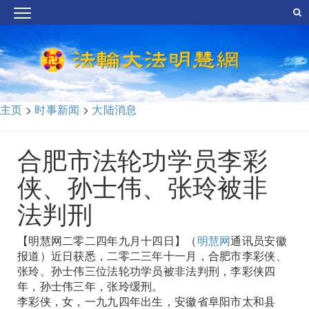
主页
>
时事新闻
>
大陆消息
合肥市法轮功学员李彩
侠、孙士伟、张玲被非
法判刑
【明慧网二零二四年九月十四日】（
明慧网
通讯员安徽
报道）近日获悉，二零二三年十一月，合肥市李彩侠、
张玲、孙士伟三位法轮功学员被非法判刑，李彩侠四
年，孙士伟三年，张玲缓刑。
李彩侠，女，一九九四年出生，安徽省阜阳市太和县