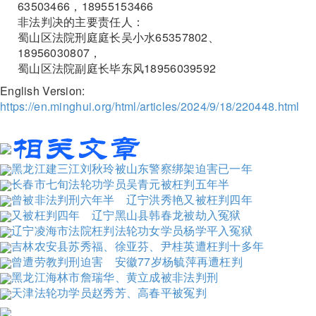
63503466，18955153466
非法判决的主要责任人：
蜀山区法院刑庭庭长吴小水65357802、
18956030807，
蜀山区法院副庭长毕东风18956039592
English Version:
https://en.minghui.org/html/articles/2024/9/18/220448.html
黑龙江建三江刘秋玲被山东警察绑架迫害已一年
长春市七旬法轮功学员吴青元被枉判五年半
曾被非法判刑六年半 辽宁洪秀艳又被枉判四年
又被枉判四年 辽宁黑山县韩春龙被劫入冤狱
辽宁凌海市法院枉判法轮功女学员杨学平入冤狱
吉林农安县苏秀福、徐亚芬、尹桂英遭枉判十多年
曾遭劳教判刑迫害 安徽77岁杨毓萍再遭枉判
黑龙江海林市詹瑞华、黄立成被非法判刑
天津法轮功学员赵秀芳、高春平被冤判