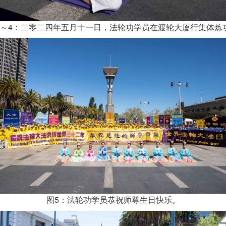
1～4：二零二四年五月十一日，法轮功学员在渡轮大厦行集体炼
图5：法轮功学员恭祝师尊生日快乐。