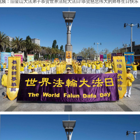
视频：旧金山大法弟子恭贺世界法轮大法日!恭贺慈悲伟大的师尊生日快乐