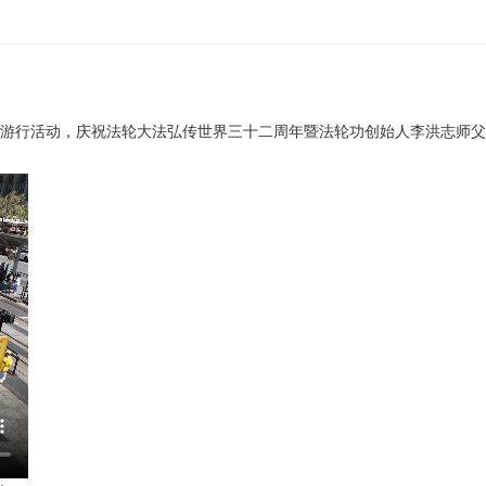
游行活动，庆祝法轮大法弘传世界三十二周年暨法轮功创始人李洪志师父