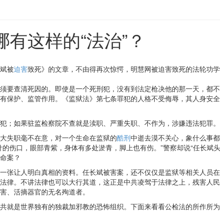
有这样的“法治”？
斌被
迫害
致死》的文章，不由得再次惊愕，明慧网被迫害致死的法轮功学
须要查清死因的。即使是一个死刑犯，没有到法定枪决他的那一天，都不
有保护、监管作用。《监狱法》第七条罪犯的人格不受侮辱，其人身安全
犯；如果驻监检察院不查就是渎职、严重失职、不作为，涉嫌违法犯罪。
重大失职毫不在意，对一个生命在监狱的
酷刑
中逝去漠不关心，象什么事
针的伤口，眼部青紫，身体有多处淤青，脚上也有伤。”警察却说“任长斌
命案？
一张让人明白真相的资料。任长斌被害案，还不仅仅是监狱等相关人员在
法律。不讲法律也可以大行其道，这正是中共凌驾于法律之上，残害人民
害、活摘器官的无名殉道者。
共就是世界独有的独裁加邪教的恐怖组织。下面来看看公检法的所作所为