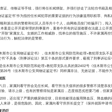
查证、传唤证等手续，强行将任长斌绑架。并强行抄走了法轮功书籍及相
物证鉴定书”作为指控任长斌犯罪的重要证据的行为涉嫌滥用职权罪、徇
顺和派出所的警察和社区人员等共十个人，由网格员按门铃骗开门，闯入
实上，本案是公开开庭审理的刑事案件，案卷中所有的证据都要在法庭上公开
“开除”家属女儿、女婿的工作相威胁，找单位的领导施压，不许家属再
法行为，触犯法律的是警察。
佳木斯市公安局物证鉴定书》，佳木斯市公安局防范和处理×教犯罪支队不
定书”不具备《刑事诉讼法》第五十条的形式要件要求，藐视了刑事诉讼
是佳木斯市公安局防范和处理×教犯罪支队出具的第2402号《佳木斯市公
第26号《佳木斯市公安局物证鉴定书》同样属非法、无效证据，不能作
就医
十八日，家属到看守所会见任长斌。看守所当天值班的很多警察不清楚亲友
查验、请示上级，也有的警察得知是家属后，态度很恶劣想要刁难，但家
200，还出现了严重的糖尿病症状，目前他被强迫服用降血压、降血糖
人来讲，是很危险的。因此，家属向看守所所长提交了《保外就医申请书
复恐吓