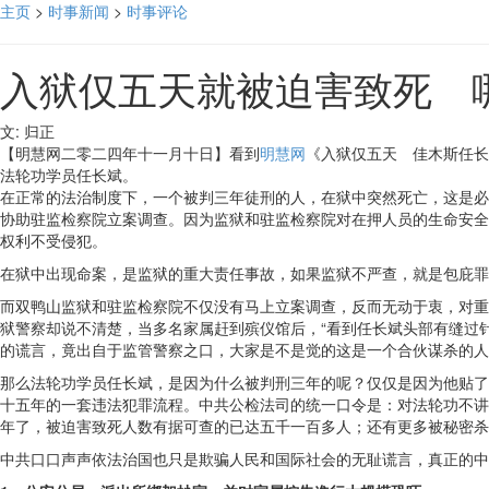
主页
>
时事新闻
>
时事评论
入狱仅五天就被迫害致死 哪
文: 归正
【明慧网二零二四年十一月十日】看到
明慧网
《入狱仅五天 佳木斯任长
法轮功学员任长斌。
在正常的法治制度下，一个被判三年徒刑的人，在狱中突然死亡，这是必
协助驻监检察院立案调查。因为监狱和驻监检察院对在押人员的生命安全
权利不受侵犯。
在狱中出现命案，是监狱的重大责任事故，如果监狱不严查，就是包庇罪
而双鸭山监狱和驻监检察院不仅没有马上立案调查，反而无动于衷，对
狱警察却说不清楚，当多名家属赶到殡仪馆后，“看到任长斌头部有缝过
的谎言，竟出自于监管警察之口，大家是不是觉的这是一个合伙谋杀的人
那么法轮功学员任长斌，是因为什么被判刑三年的呢？仅仅是因为他贴了
十五年的一套违法犯罪流程。中共公检法司的统一口令是：对法轮功不讲
年了，被迫害致死人数有据可查的已达五千一百多人；还有更多被秘密杀
中共口口声声依法治国也只是欺骗人民和国际社会的无耻谎言，真正的中