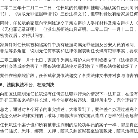
二零二三年十二月二十二日，任长斌的代理律师挂电话确认案件已到向阳
书》、《调取无罪证据申请书》三份法律文书，但李利锋没有给家属任何
同时，任长斌的家属向李利锋递交了亲友辩护人委托材料及亲友辩护人《
《无犯罪记录证明》，但派出所拒绝出具证明。二零二四年一月十二日，
密协议后，才得以阅卷。
家属针对任长斌被构陷案件中所有证据均属无罪证据及公安人员的讯问、
非法等多角度，说明无任何事实和法律依据表明任长斌有犯罪事实，要求
二零二四年一月十七日，家属作为亲友辩护人向李利锋提交了《法律意见
对社会造成啥危害了？哪条法律说法轮功是邪教了？哪条法律被破坏了
案件在检察院阶段，任长斌家属依法递交了各类法律文书并对参与迫害的
5、法院执法不公、枉法判决
向阳区法院明知任长斌没有任何违法犯罪行为的情况下非法开庭，在没有
刑罚三百条来构陷任长斌，整个法庭都被违法、乱锤所主导，完全违背了
总之，通过对各个环节的事实描述，大家看到了，案件整个办理过程完全
是怎么破坏法律实施的，破坏了哪部法律的实施及造成了怎样的社会危害
任长斌这个案子也和所有被非法判刑的法轮功学员的案子一样，都是真正
他们骚扰、恐吓、绑架、关押，随意关到监狱甚至迫害致死，随意活摘法