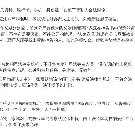
关资料、银行卡、手机、身份证、面包车等私人合法财物。
私枉法罪等罪名时。家属依法对办案人王念叽、刘继新提起了控告。
任长斌姐姐家，前進分局政保大队长刘继新诬陷家属在控告书中所附的证
质证，不存在需要保密、不能公开的情况。“认定意见”就是市公安局邪教支
控告，恐吓家属要找出帮助控告的人。如此兴师动众、虚张声势就是在掩盖
是合格的司法鉴定机构，不具备合格的司法鉴定人员，没有明确的上级机
应有的审查起诉、公诉和审判程序，是违法、无效的。
安局物证认定书》，家属认为该“物证认定书”违反法律的规定，不符合法
为判案依据，应该作为非法证据予以排除。
辩护人的相关法律规定，很多警察嚷嚷着“没听说过，没办过！从来都没
属始终正气十足，最终会见了任长斌。
的药物。家属对目前任长斌的健康状况很担忧。由于任长斌现在的病症治疗
》，但看守所未允许。