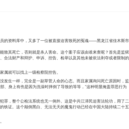
员的资料库中，又多了一位被直接迫害致死的冤魂——黑龙江省佳木斯市
能致其死亡，否则就是杀人害命。这个案子应该由谁来查呢？首先是监狱
、合法财产和辩护、申诉、控告、检举以及其他未被依法剥夺或者限制的
家属就可以找上一级检察院控告。
都没发生一样，完全是一副草菅人命的心态。而且家属询问死亡原因时，监
头部、身上有伤是因为洗澡时摔倒了导致的等等，”这种明显掩盖罪恶行为
犯罪，整个公检法系统也无一例外。这是中共江泽民迫害法轮功，用了二
的铁证。这个颠倒黑白、无法无天的魔鬼行动已经在中国大陆持续二十五
。