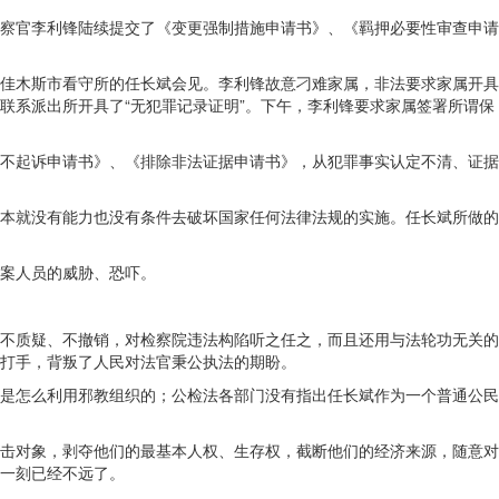
察官李利锋陆续提交了《变更强制措施申请书》、《羁押必要性审查申请
佳木斯市看守所的任长斌会见。李利锋故意刁难家属，非法要求家属开具
联系派出所开具了“无犯罪记录证明”。下午，李利锋要求家属签署所谓保
不起诉申请书》、《排除非法证据申请书》，从犯罪事实认定不清、证据
本就没有能力也没有条件去破坏国家任何法律法规的实施。任长斌所做的
案人员的威胁、恐吓。
不质疑、不撤销，对检察院违法构陷听之任之，而且还用与法轮功无关的
打手，背叛了人民对法官秉公执法的期盼。
是怎么利用邪教组织的；公检法各部门没有指出任长斌作为一个普通公民
击对象，剥夺他们的最基本人权、生存权，截断他们的经济来源，随意对
一刻已经不远了。