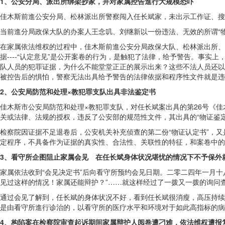
1、公安分局、派出所绑架抄家，并对家属控告進行大规模恐吓
佳木斯前進公安分局、松林派出所警察闯入任长斌家，未出示工作证、搜
当前進分局政保大队的办案人王念叽、刘继新以一份违法、无效的所谓“
在家属依法维权的过程中，佳木斯前進公安分局政保大队、松林派出所、
据----“认定意见”是公开案卷的行为，是触犯了法律，给予警告。事
队人员的犯罪证据，为什么不能堂堂正正的展示出来？这些不法人员还以
被控告后的惧怕，警察无法出具给予警告的法律依据和程序性文件就是违
2、公安局防范和处理×教犯罪支队出具非法鉴定书
佳木斯市公安局防范和处理×教犯罪支队，对任长斌案出具的第26号《
关或法律、法规的授权，违反了公安部的规范性文件，其出具的“物证鉴
检察院因证据不足退卷后，公安机关补充侦查的第二份“物证认定书”，又
定程序，不具备作为证据的真实性、合法性、关联性的特征，和案卷中的
3、看守所企图阻止家属会见 在任长斌身体状况堪忧的情况下不予保外
家属依法收到“会见决定书”后向看守所预约会见日期。二零二四年一月
见过这样的情况！家属还能辩护？”……就这样经过了一拨又一拨的询问
通过会见了解到，任长斌的身体状况不好，看到任长斌很消瘦，高压持续
是由看守所進行诊治的，以看守所的医疗水平和环境对于如此高指标的病
4、构陷案在检察院审查起诉期间家属辩护人阅卷遭刁难，依法维权遭报