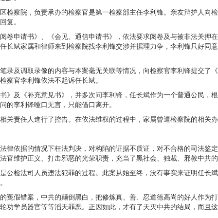
区检察院，负责承办的检察官是第一检察部主任李利锋。亲友辩护人向检
回复。
阅卷申请书》、《会见、通信申请书》，依法要求阅卷及与被非法关押在
任长斌家属和律师来到检察院找李利锋交涉并据理力争，李利锋只好同意
笔录及调取录像的内容与本案毫无关联等情况，向检察官李利锋提交了《
检察官李利锋依法不起诉任长斌。
书》及《补充意见书》，并多次问李利锋，任长斌作为一个普通公民，根
？问的李利锋哑口无言，只能借口离开。
相关责任人進行了控告。在依法维权的过程中，家属曾遭检察院的相关办
法律依据的情况下枉法判决，对构陷的证据不质证，对不合格的司法鉴定
法官维护正义、打击邪恶的光荣职责，充当了黑社会、独裁、邪教中共的
是公检法司人员违法犯罪的过程。此案从始至终，没有事实来证明任长斌
。
的冤假错案，中共的颠倒黑白，把修炼真、善、忍道德高尚的好人作为打
轮功学员器官等等滔天罪恶。正因如此，才有了天灭中共的结局，而且这