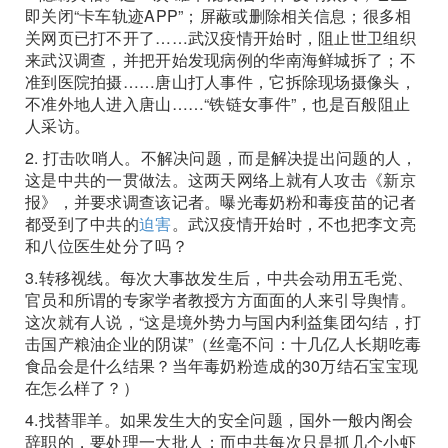
即关闭“卡车轨迹APP”；屏蔽或删除相关信息；很多相
关网页已打不开了……武汉疫情开始时，阻止世卫组织
来武汉调查，并把开始发现病例的华南海鲜城拆了；不
准到医院拍摄……唐山打人事件，它拆除现场摄像头，
不准外地人进入唐山……“铁链女事件”，也是百般阻止
人采访。
2. 打击吹哨人。不解决问题，而是解决提出问题的人，
这是中共的一贯做法。这两天网络上就有人攻击《新京
报》，并要求调查该记者。曝光毒奶粉和毒疫苗的记者
都受到了中共的
迫害
。武汉疫情开始时，不也把李文亮
和八位医生处分了吗？
3.转移视线。每次大事故发生后，中共会动用五毛党、
官员和所谓的专家学者教授方方面面的人来引导舆情。
这次就有人说，“这是境外势力与国内利益集团勾结，打
击国产粮油企业的阴谋”（丝毫不问：十几亿人长期吃毒
食品会是什么结果？当年毒奶粉造成的30万结石宝宝现
在怎么样了？）
4.找替罪羊。如果发生大的安全问题，国外一般内阁会
辞职的，要处理一大批人；而中共每次只是抓几个小虾