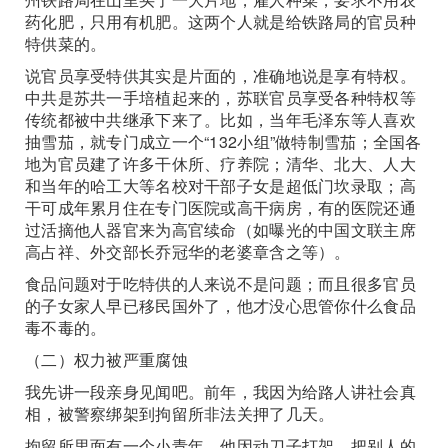
药化肥，只用有机肥。这两个人就是给铁路局的官员种
特供菜的。
说官员享受特供其实是片面的，准确地说是享有特权。
中共是苏共一手培植起来的，苏联官员享受各种特权等
传统都被中共继承下来了。比如，当年毛泽东等人喜欢
抽雪茄，就专门成立一个“132小组”做特制雪茄；全国各
地为官员建了许多干休所、疗养院；清华、北大、人大
和当年的哈工大等名校对干部子女是超低门坎录取；高
干可成年累月住在专门医院或高干病房，有的医院还通
过活摘他人器官来为高官续命（如曝光的中国文联主席
高占祥、外交部长乔冠华的老婆章含之等）。
食品问题对于吃特供的人来说不是问题；而且很多官员
的子女家人早已移民国外了，他才没心思管你什么食品
毒不毒的。
（二）权力被严重腐蚀
我先讲一段亲身见闻吧。前年，我因为给路人讲社会真
相，被警察绑架到拘留所非法关押了几天。
拘留所里面有一个小青年，他因动刀子打架，把别人的