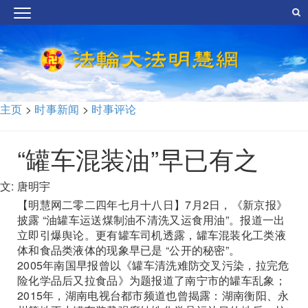
主页
>
时事新闻
>
时事评论
“罐车混装油”早已有之
文: 唐明宇
【明慧网二零二四年七月十八日】7月2日，《新京报》
披露 “油罐车运送煤制油不清洗又运食用油”。报道一出
立即引爆舆论。更有罐车司机透露，罐车混装化工类液
体和食品类液体的现象早已是 “公开的秘密”。
2005年南国早报曾以《罐车清洗难防交叉污染，拉完危
险化学品后又拉食品》为题报道了南宁市的罐车乱象；
2015年，湖南电视台都市频道也曾揭露：湖南衡阳、永