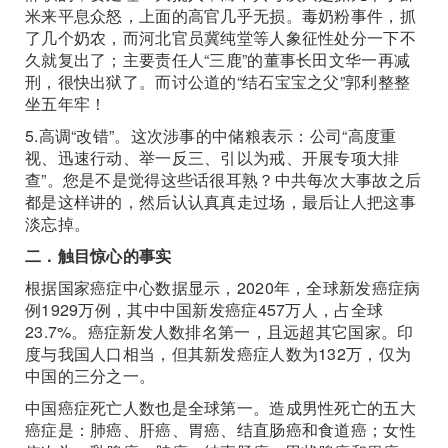
米来平息众怒，上面的高官几乎无损。毒奶粉事件，抓
了几个奶农，而河北官员冀纯堂等人象征性处分一下不
久就复出了；主要责任人“三鹿”的董事长田文华一再减
刑，很快出狱了。而讨公道的“结石宝宝之父”郭利整整
坐五年牢！
5.高调“改错”。这次涉事的中储粮表示：公司“高度重
视、迅速行动、举一反三、引以为戒、开展专项大排
查”。您是不是觉得这些话很耳熟？中共每次大事故之后
都是这样讲的，然后认认真真走过场，最后让人把这事
淡忘掉。
二．触目惊心的事实
根据国家癌症中心数据显示，2020年，全球新发癌症病
例1929万例，其中中国新发癌症457万人，占全球
23.7%。癌症新发人数排名第一，且远超其它国家。印
度与我国人口相当，但其新发癌症人数为132万，仅为
中国的三分之一。
中国癌症死亡人数也是全球第一。造成男性死亡的五大
癌症是：肺癌、肝癌、胃癌、结直肠癌和食道癌；女性