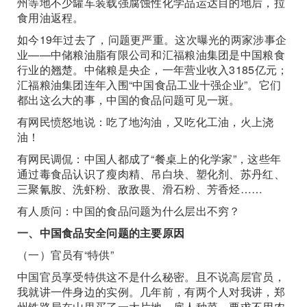
州等地不少罐车装载强腐蚀性化学品运达目的地后，拉
食用油返程。
如今19年过去了，问题更严重。这次曝光的两家涉事企
业——中储粮油脂有限公司和汇福粮油集团是中国粮食
行业的翘楚。中储粮是央企，一年营业收入3185亿元；
汇福粮油集团连年入围“中国食品工业十强企业”。它们
都出这么大的事，中国的食品问题可见一斑。
有网民愤怒地说：吃了地沟油，又吃化工油，火上浇
油！
有网民调侃：中国人都成了“餐桌上的化学家”，这些年
通过毒食品认识了瘦肉精、吊白块、塑化剂、苏丹红、
三聚氰胺、洗虾粉、敌敌畏、滑石粉、芳香烃……
有人质问：中国的食品问题为什么层出不穷？
一、中国食品安全问题的主要原因
（一）官员有“特供”
中国官员享受特供这不是什么秘密。且不说高层官员，
我就讲一件身边的实例。几年前，有两个人对我讲，郑
州铁路局在山里买了一大片地，雇人种菜，要求不用农