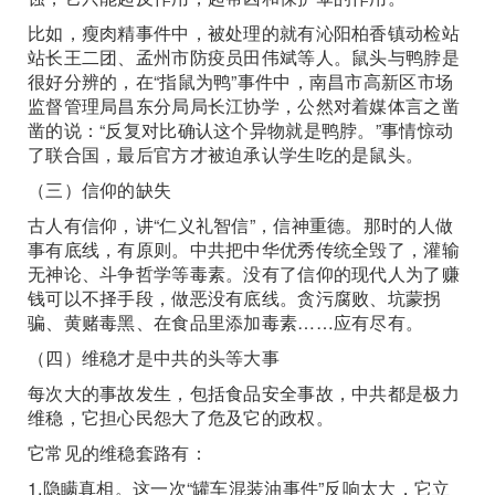
比如，瘦肉精事件中，被处理的就有沁阳柏香镇动检站
站长王二团、孟州市防疫员田伟斌等人。鼠头与鸭脖是
很好分辨的，在“指鼠为鸭”事件中，南昌市高新区市场
监督管理局昌东分局局长江协学，公然对着媒体言之凿
凿的说：“反复对比确认这个异物就是鸭脖。”事情惊动
了联合国，最后官方才被迫承认学生吃的是鼠头。
（三）信仰的缺失
古人有信仰，讲“仁义礼智信”，信神重德。那时的人做
事有底线，有原则。中共把中华优秀传统全毁了，灌输
无神论、斗争哲学等毒素。没有了信仰的现代人为了赚
钱可以不择手段，做恶没有底线。贪污腐败、坑蒙拐
骗、黄赌毒黑、在食品里添加毒素……应有尽有。
（四）维稳才是中共的头等大事
每次大的事故发生，包括食品安全事故，中共都是极力
维稳，它担心民怨大了危及它的政权。
它常见的维稳套路有：
1.隐瞒真相。这一次“罐车混装油事件”反响太大，它立