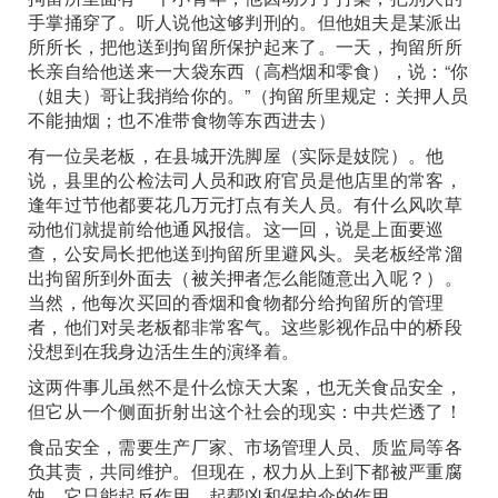
手掌捅穿了。听人说他这够判刑的。但他姐夫是某派出
所所长，把他送到拘留所保护起来了。一天，拘留所所
长亲自给他送来一大袋东西（高档烟和零食），说：“你
（姐夫）哥让我捎给你的。”（拘留所里规定：关押人员
不能抽烟；也不准带食物等东西进去）
有一位吴老板，在县城开洗脚屋（实际是妓院）。他
说，县里的公检法司人员和政府官员是他店里的常客，
逢年过节他都要花几万元打点有关人员。有什么风吹草
动他们就提前给他通风报信。这一回，说是上面要巡
查，公安局长把他送到拘留所里避风头。吴老板经常溜
出拘留所到外面去（被关押者怎么能随意出入呢？）。
当然，他每次买回的香烟和食物都分给拘留所的管理
者，他们对吴老板都非常客气。这些影视作品中的桥段
没想到在我身边活生生的演绎着。
这两件事儿虽然不是什么惊天大案，也无关食品安全，
但它从一个侧面折射出这个社会的现实：中共烂透了！
食品安全，需要生产厂家、市场管理人员、质监局等各
负其责，共同维护。但现在，权力从上到下都被严重腐
蚀，它只能起反作用，起帮凶和保护伞的作用。