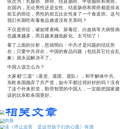
依次为：乳腺癌、肺癌、结直肠癌、甲状腺癌和胃癌。
在国内，无论男性还是女性，结直肠癌和胃癌都是排名
前五的癌症，男性的前五比女性多了一个食道癌。这与
我们长期吃有毒食品难道没有关系吗？
不仅是癌症，诸如肾衰竭、尿毒症、白血病等大病怪病
也越来越多，而且越来越低龄化。太可怕了！
看了上面的分析，您就明白：中共才是问题的结症所
在；只要中共存在，中国的食品问题（包括其它社会乱
象）就永远解决不了。
中国人该怎么办？
大家都“三退”（退党、退团、退队），和平解体中共。
东欧各国抛弃了共产党，如今不都过得好好的吗？没有
了这个外来邪党，勤劳智慧的中国人，一定能把国家建
设的比东欧各国更好。
肉盾
读《停止迫害 是这些孩子们的心愿》有感