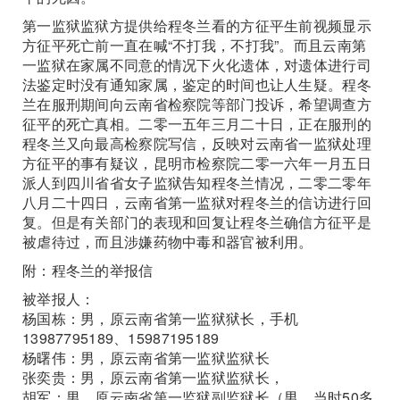
第一监狱监狱方提供给程冬兰看的方征平生前视频显示
方征平死亡前一直在喊“不打我，不打我”。而且云南第
一监狱在家属不同意的情况下火化遗体，对遗体进行司
法鉴定时没有通知家属，鉴定的时间也让人生疑。程冬
兰在服刑期间向云南省检察院等部门投诉，希望调查方
征平的死亡真相。二零一五年三月二十日，正在服刑的
程冬兰又向最高检察院写信，反映对云南省一监狱处理
方征平的事有疑议，昆明市检察院二零一六年一月五日
派人到四川省省女子监狱告知程冬兰情况，二零二零年
八月二十四日，云南省第一监狱对程冬兰的信访进行回
复。但是有关部门的表现和回复让程冬兰确信方征平是
被虐待过，而且涉嫌药物中毒和器官被利用。
附：程冬兰的举报信
被举报人：
杨国栋：男，原云南省第一监狱狱长，手机
13987795189、15987195189
杨曙伟：男，原云南省第一监狱监狱长
张奕贵：男，原云南省第一监狱监狱长，
胡军：男，原云南省第一监狱副监狱长（男，当时50多