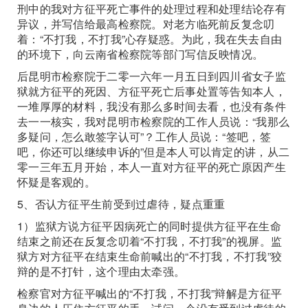
刑中的我对方征平死亡事件的处理过程和处理结论存有
异议，并写信给最高检察院。对老方临死前反复念叨
着：“不打我，不打我”心存疑惑。为此，我在失去自由
的环境下，向云南省检察院等部门写信反映情况。
后昆明市检察院于二零一六年一月五日到四川省女子监
狱就方征平的死因、方征平死亡后事处置等告知本人，
一堆厚厚的材料，我没有那么多时间去看，也没有条件
去一一核实，我对昆明市检察院的工作人员说：“我那么
多疑问，怎么敢签字认可”？工作人员说：“签吧，签
吧，你还可以继续申诉的”但是本人可以肯定的讲，从二
零一三年五月开始，本人一直对方征平的死亡原因产生
怀疑是客观的。
5、否认方征平生前受到过虐待，疑点重重
1）监狱方说方征平因病死亡的同时提供方征平在生命
结束之前还在反复念叨着“不打我，不打我”的视屏。监
狱方对方征平在结束生命前喊出的“不打我，不打我”狡
辩的是不打针，这个理由太牵强。
检察官对方征平喊出的“不打我，不打我”辩解是方征平