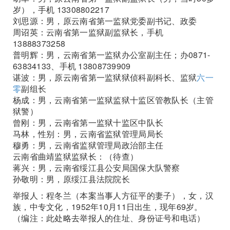
岁），手机 13308802217
刘思源：男，原云南省第一监狱党委副书记、政委
周诏英：云南省第一监狱副监狱长，手机
13888373258
普明辉：男，云南省第一监狱办公室副主任；办0871-
63834133、手机 13808739909
谌波：男，原云南省第一监狱狱侦科副科长、监狱
六一
零
副组长
杨成：男，云南省第一监狱监狱十监区管教队长（主管
狱警）
曾刚：男，云南省第一监狱十监区中队长
马林，性别：男，云南省监狱管理局局长
穆勇：男，云南省监狱管理局政治部主任
云南省曲靖监狱监狱长：（待查）
蒋兴：男，云南省绥江县公安局国保大队警察
孙敬明：男，原绥江县法院院长
举报人：程冬兰（本案当事人方征平的妻子），女，汉
族，中专文化，1952年10月11日出生，现年69岁。
（编注：此处略去举报人的住址、身份证号和电话）