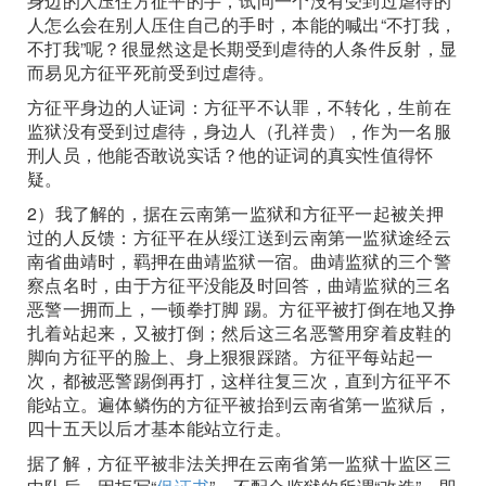
身边的人压住方征平的手，试问一个没有受到过虐待的
人怎么会在别人压住自己的手时，本能的喊出“不打我，
不打我”呢？很显然这是长期受到虐待的人条件反射，显
而易见方征平死前受到过虐待。
方征平身边的人证词：方征平不认罪，不转化，生前在
监狱没有受到过虐待，身边人（孔祥贵），作为一名服
刑人员，他能否敢说实话？他的证词的真实性值得怀
疑。
2）我了解的，据在云南第一监狱和方征平一起被关押
过的人反馈：方征平在从绥江送到云南第一监狱途经云
南省曲靖时，羁押在曲靖监狱一宿。曲靖监狱的三个警
察点名时，由于方征平没能及时回答，曲靖监狱的三名
恶警一拥而上，一顿拳打脚 踢。方征平被打倒在地又挣
扎着站起来，又被打倒；然后这三名恶警用穿着皮鞋的
脚向方征平的脸上、身上狠狠踩踏。方征平每站起一
次，都被恶警踢倒再打，这样往复三次，直到方征平不
能站立。遍体鳞伤的方征平被抬到云南省第一监狱后，
四十五天以后才基本能站立行走。
据了解，方征平被非法关押在云南省第一监狱十监区三