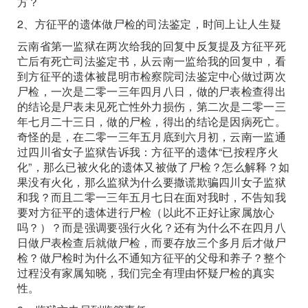
方？
2、方征平的遗体做尸检的司法鉴定，时间上让人生疑
云南省第一监狱在两次给我的回复中反复提及方征平死
亡后有死亡司法鉴定书，从云南一监给我的回复中，看
到方征平的遗体被昆明市检察院司法鉴定中心做过两次
尸检，一次是二零一三年四月八日，做的尸表检查得出
的结论是尸表未见死亡性外力损伤，第二次是二零一三
年七月二十三日，做的尸检，得出的结论是因病死亡。
奇怪的是，在二零一三年五月底到六月初，云南一监通
过四川省女子监狱告诉我：方征平的遗体“已按程序火
化”，那么已被火化的遗体又被做了尸检？怎么解释？如
果没有火化，那么监狱为什么要撒谎欺骗四川女子监狱
和我？而且二零一三年五月七日在面对我时，不告知我
要对方征平的遗体进行尸检（以此不正好让家属放心
吗？）？而是强调要强行火化？还有为什么不在四月八
日做尸表检查后就做尸检，而要存放三个多月后才做尸
检？做尸检时为什么不通知方征平的父母和养子？整个
过程没有家属知晓，我们完全有理由怀疑尸检的真实
性。