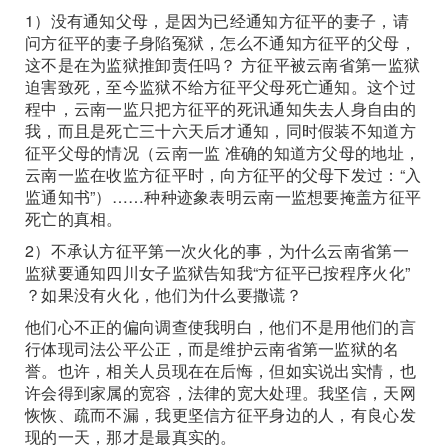
1）没有通知父母，是因为已经通知方征平的妻子，请
问方征平的妻子身陷冤狱，怎么不通知方征平的父母，
这不是在为监狱推卸责任吗？ 方征平被云南省第一监狱
迫害致死，至今监狱不给方征平父母死亡通知。这个过
程中，云南一监只把方征平的死讯通知失去人身自由的
我，而且是死亡三十六天后才通知，同时假装不知道方
征平父母的情况（云南一监 准确的知道方父母的地址，
云南一监在收监方征平时，向方征平的父母下发过：“入
监通知书”）……种种迹象表明云南一监想要掩盖方征平
死亡的真相。
2）不承认方征平第一次火化的事，为什么云南省第一
监狱要通知四川女子监狱告知我“方征平已按程序火化”
？如果没有火化，他们为什么要撒谎？
他们心不正的偏向调查使我明白，他们不是用他们的言
行体现司法公平公正，而是维护云南省第一监狱的名
誉。也许，相关人员现在在后悔，但如实说出实情，也
许会得到家属的宽容，法律的宽大处理。我坚信，天网
恢恢、疏而不漏，我更坚信方征平身边的人，有良心发
现的一天，那才是最真实的。