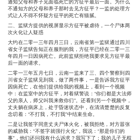
通知父母和养子见面临死亡的方征平最后一面。为什么
不通知方的父母和养子那时去见方征平？一监的处理方
式让人不得不怀疑方征平的死亡有猫腻。
二、监狱方提供的视屏显示方征平被虐待，一个尸体两
次火化让人疑惑
大约在二零一三年四月三日，云南省第一监狱通过四川
省女子监狱告知正在服刑的我，方征平已经在二零一三
年四月一日因病死亡。此前监狱拒绝我要求见方征平最
后一面的请求。
二零一三年五月七日，云南一监来了三、四个警察到四
川省女子监狱见到我，做了两件事，一是告诉我方征平
因病死亡，在他们提供给我的视频上，看到一个视频
中：在监室中的方征平，对着狱警说：“你们都是大法师
父的亲人，师父叫我来救你们”。还看到另一个视频中，
丈夫躺在病床上，处于昏迷状态中，在清清楚楚的反复
念叨着：“不打我，不打我”中结束生命。
二是让我签字同意丈夫尸体火化，被我拒绝，对方嚣张
的威胁我：“不签字就强行火化”，我说：“那是你们的
事”，他们还问我有什么诉求？我写下了：我的儿子无权