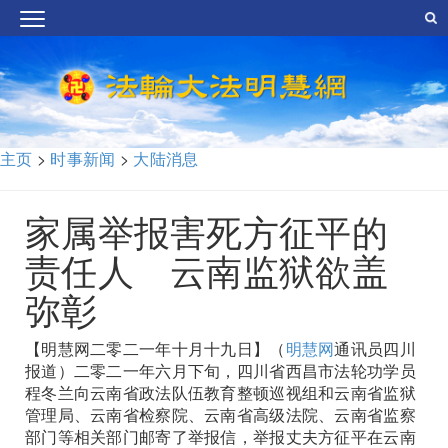
主页
>
时事新闻
>
大陆消息
家属举报害死方征平的
责任人 云南监狱欲盖
弥彰
【明慧网二零二一年十月十九日】（
明慧网
通讯员四川
报道）二零二一年六月下旬，四川省西昌市法轮功学员
程冬兰向云南省政法队伍教育整顿巡视组和云南省监狱
管理局、云南省检察院、云南省高级法院、云南省监察
部门等相关部门邮寄了举报信，举报丈夫方征平在云南