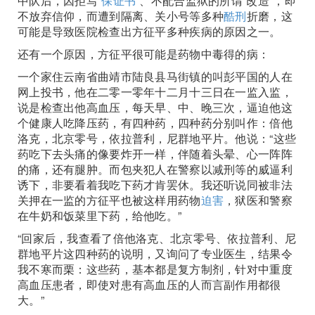
中队后，因拒写“
保证书
”、不配合监狱的所谓“改造”，即
不放弃信仰，而遭到隔离、关小号等多种
酷刑
折磨，这
可能是导致医院检查出方征平多种疾病的原因之一。
还有一个原因，方征平很可能是药物中毒得的病：
一个家住云南省曲靖市陆良县马街镇的叫彭平国的人在
网上投书，他在二零一零年十二月十三日在一监入监，
说是检查出他高血压，每天早、中、晚三次，逼迫他这
个健康人吃降压药，有四种药，四种药分别叫作：倍他
洛克，北京零号，依拉普利，尼群地平片。他说：“这些
药吃下去头痛的像要炸开一样，伴随着头晕、心一阵阵
的痛，还有腿肿。而包夹犯人在警察以减刑等的威逼利
诱下，非要看着我吃下药才肯罢休。我还听说同被非法
关押在一监的方征平也被这样用药物
迫害
，狱医和警察
在牛奶和饭菜里下药，给他吃。”
“回家后，我查看了倍他洛克、北京零号、依拉普利、尼
群地平片这四种药的说明，又询问了专业医生，结果令
我不寒而栗：这些药，基本都是复方制剂，针对中重度
高血压患者，即使对患有高血压的人而言副作用都很
大。”