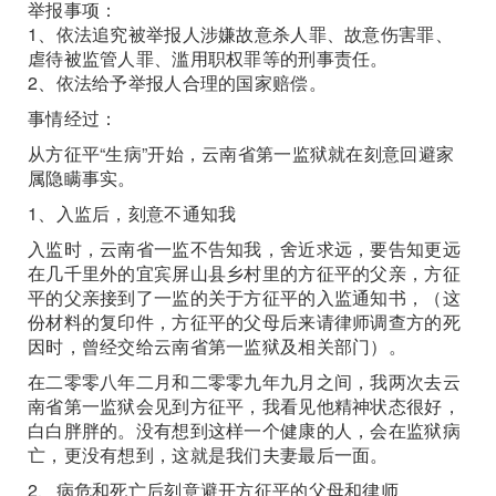
举报事项：
1、依法追究被举报人涉嫌故意杀人罪、故意伤害罪、
虐待被监管人罪、滥用职权罪等的刑事责任。
2、依法给予举报人合理的国家赔偿。
事情经过：
从方征平“生病”开始，云南省第一监狱就在刻意回避家
属隐瞒事实。
1、入监后，刻意不通知我
入监时，云南省一监不告知我，舍近求远，要告知更远
在几千里外的宜宾屏山县乡村里的方征平的父亲，方征
平的父亲接到了一监的关于方征平的入监通知书，（这
份材料的复印件，方征平的父母后来请律师调查方的死
因时，曾经交给云南省第一监狱及相关部门）。
在二零零八年二月和二零零九年九月之间，我两次去云
南省第一监狱会见到方征平，我看见他精神状态很好，
白白胖胖的。没有想到这样一个健康的人，会在监狱病
亡，更没有想到，这就是我们夫妻最后一面。
2、病危和死亡后刻意避开方征平的父母和律师