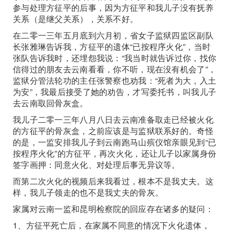
参与处理方征平的后事，因为方征平和我儿子没有抚养
关系（是继父关系），关系不好。
在二零一三年五月底到六月初，省女子监狱四监区副队
长张雅琳告诉我，方征平的遗体“已按程序火化”，当时
张队告诉我时，还埋怨我说：“我当时就告诉过你，找你
信得过的朋友去云南看看，你不听，现在没有机会了”，
监狱分管法轮功的主任张警察也劝我：“死者为大，入土
为安”，我最后接受了她的劝告，才写委托书，叫我儿子
去云南取回骨灰盒。
我儿子二零一三年八月八日去云南准备取走已经被火化
的方征平的骨灰盒，之前应该是与监狱联系好的。奇怪
的是，一监安排我儿子到云南跑马山殡仪馆亲眼见到“已
按程序火化”的方征平，再次火化，还让儿子以家属身份
签字画押：同意火化、对处理后事无异议等。
而第二次火化的视频后来我看过，根本不是我丈夫。这
样，我儿子领走的也不是我丈夫的骨灰。
家属对云南一监和昆明检察院的回应存在诸多的疑问：
1、方征平死亡后，在家属不同意的情况下火化遗体，