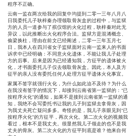
程序不正确。
云南一监在两次给我的回复中均提到二零一三年八月八
日我委托儿子耿梓秦办理领取骨灰盒的过程中，与监狱
方的人员一道参与了殡仪馆的火化过程，耿梓秦对此无
异议，以此推断出火化程序合法。监狱方是混淆概念、
偷梁换柱，理由在前文已经阐述，二零一三年五月七
日，我本人在四川省女子监狱面对云南一监来人的书面
诉求中已经明确：不同意火化遗体，不能让我儿子处理
方的后事。后来是因为已经通知我，方征平的遗体被火
化，才书面委托儿子仅去领取骨灰盒。因此，本人及方
征平的亲人没有委托任何人处理方征平遗体火化事宜。
家属不签字就强行火化，为什么如此迫不及待？为什么
在我没有签字的情况下，却接到云南省第一监狱的：“已
按程序火化”的通知，如果不是接到云南省第一监狱的通
知，我绝不会写委托书让我的儿子到监狱去拿骨灰，因
为我丈夫死亡疑问多多。奇怪的是，我儿子亲眼见到“已
按程序火化”的方征平，再次火化。第二次火化的视频我
看过，根本不是我丈夫。很显然我儿子领走的也不是我
丈夫的骨灰。第二次火化的方征平到底是谁？他来自何