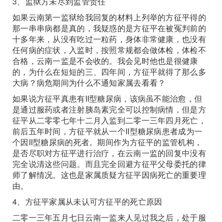
3、监狱方未尽到监管责任
如果云南第一监狱给我回复的材料上列举的方征平得的
那一串串病都是真的，我疑惑的是方征平在被冤判前的
十多年来，从没有吃过一粒药，身体非常健康，也没有
任何病的症状，入监时，按照常规都会做体检，体检不
合格，云南一监是不会收的。我会见时他也是很健康
的，为什么在短短的三、四年间，方征平就得了那么多
大病？病危期间为什么不通知家属去看看？
如果说方征平真患有II型糖尿病，该病虽不能治愈，但
是通过服药或者注射胰岛素完全可以控制病情，但是方
征平从二零零七年十二月入监到二零一三年四月死亡，
前后五年时间，方征平就从一个II型糖尿病患者成为一
个因II型糖尿病的死者。期间作为方征平的监管机构，
是否尽职对方征平进行治疗，在云南一监的回复中没有
完全说清这些问题。而且完全回避方征平父母委托的律
师了解情况。这也是家属质疑方征平因病死亡的重要理
由。
4、方征平家属从未认可方征平的死亡原因
二零一三年五月七日云南一监来人见过我之后，处于服