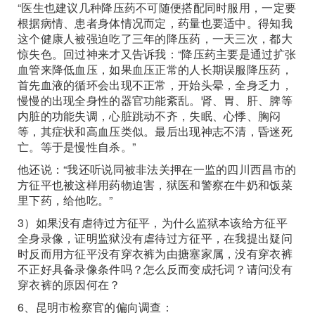
“医生也建议几种降压药不可随便搭配同时服用，一定要
根据病情、患者身体情况而定，药量也要适中。得知我
这个健康人被强迫吃了三年的降压药，一天三次，都大
惊失色。回过神来才又告诉我：“降压药主要是通过扩张
血管来降低血压，如果血压正常的人长期误服降压药，
首先血液的循环会出现不正常，开始头晕，全身乏力，
慢慢的出现全身性的器官功能紊乱。肾、胃、肝、脾等
内脏的功能失调，心脏跳动不齐，失眠、心悸、胸闷
等，其症状和高血压类似。最后出现神志不清，昏迷死
亡。等于是慢性自杀。”
他还说：“我还听说同被非法关押在一监的四川西昌市的
方征平也被这样用药物迫害，狱医和警察在牛奶和饭菜
里下药，给他吃。”
3）如果没有虐待过方征平，为什么监狱本该给方征平
全身录像，证明监狱没有虐待过方征平，在我提出疑问
时反而用方征平没有穿衣裤为由搪塞家属，没有穿衣裤
不正好具备录像条件吗？怎么反而变成托词？请问没有
穿衣裤的原因何在？
6、昆明市检察官的偏向调查：