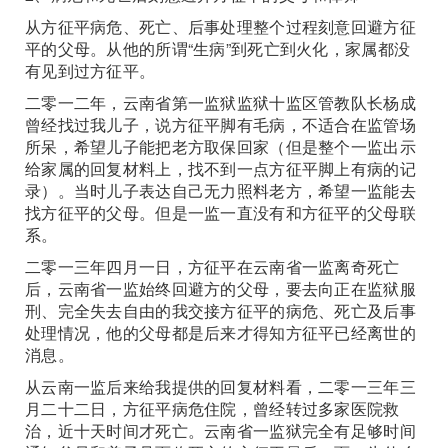
从方征平病危、死亡、后事处理整个过程刻意回避方征
平的父母。从他的所谓“生病”到死亡到火化，家属都没
有见到过方征平。
二零一二年，云南省第一监狱监狱十监区管教队长杨成
曾经找过我儿子，说方征平脚有毛病，不适合在监管场
所呆，希望儿子能把老方取保回家（但是整个一监出示
给家属的回复材料上，找不到一点方征平脚上有病的记
录）。当时儿子表达自己无力照料老方，希望一监能去
找方征平的父母。但是一监一直没有和方征平的父母联
系。
二零一三年四月一日，方征平在云南省一监离奇死亡
后，云南省一监始终回避方的父母，要去向正在监狱服
刑、完全失去自由的我交接方征平的病危、死亡及后事
处理情况，他的父母都是后来才得知方征平已经离世的
消息。
从云南一监后来给我提供的回复材料看，二零一三年三
月二十二日，方征平病危住院，曾经转过多家医院救
治，近十天时间才死亡。云南省一监狱完全有足够时间