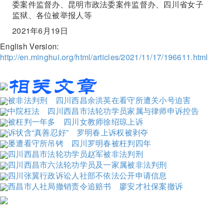
委案件监督办、昆明市政法委案件监督办、四川省女子
监狱、各位被举报人等
2021年6月19日
English Version:
http://en.minghui.org/html/articles/2021/11/17/196611.html
被非法判刑 四川西昌余洪英在看守所遭关小号迫害
中院枉法 四川西昌市法轮功学员家属与律师申诉控告
被枉判一年多 四川女教师徐绍琼上诉
诉状含“真善忍好” 罗明春上诉权被剥夺
屡遭看守所吊铐 四川罗明春被枉判四年
四川西昌市法轮功学员赵军被非法判刑
四川西昌市六法轮功学员及一家属被非法判刑
四川张翼行政诉讼人社部不依法公开申请信息
西昌市人社局撤销责令追赔书 廖安才社保案撤诉