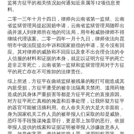
监将方征平的相关情况如何通知近亲属等12项信息资
料。
二零一三年十月十四日，律师向云南省第一监狱、云南
省监狱管理局提起国赔申请，云南省监狱管理局随即出
函并派人到律师所在地的司法局，用年检威胁律师不得
继续代理该案。二零一四年一月十九日，律师依法向昆
明市中级法院提出申诉和国家赔偿的申请，至今没有回
应。其对律师的威胁和不回应以及拿不出合理合法的令
人信服的材料和证据的本身，就足以证明方征平的死亡
是非正常死亡，云南省第一监狱和监狱管理局对于方征
平的死亡存在不可推卸的法律责任。
综上所述，方征平在曲靖监狱被残暴的殴打可能造成其
内脏受损，方征平遭受的被非法隔离关禁闭、滥用药物
造成的其身体严重损害等都是方征平死亡的直接原因。
对方征平死亡真相的掩盖和后事处理，让我怀疑方征平
的器官可能被活摘利用。在人命关天的大是大非面前，
身为国家机关工作人员的被举报人们采取的却是威胁、
恐吓等手段预谋掩盖罪行，更是罪上加罪的恶行。依据
举报人提供的线索和证据证明被举报人涉嫌故意杀人
罪、故意伤害罪、虐待被监管人罪、滥用职权罪等。举