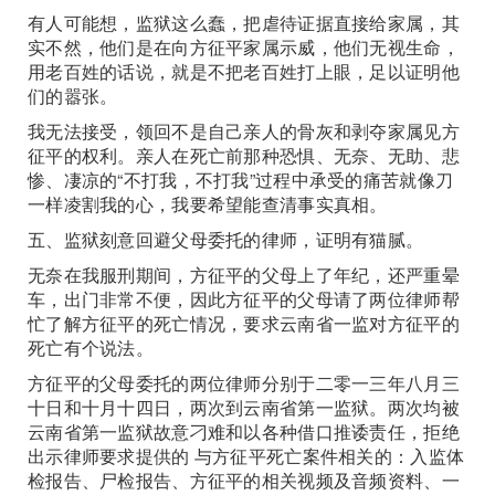
有人可能想，监狱这么蠢，把虐待证据直接给家属，其
实不然，他们是在向方征平家属示威，他们无视生命，
用老百姓的话说，就是不把老百姓打上眼，足以证明他
们的嚣张。
我无法接受，领回不是自己亲人的骨灰和剥夺家属见方
征平的权利。亲人在死亡前那种恐惧、无奈、无助、悲
惨、凄凉的“不打我，不打我”过程中承受的痛苦就像刀
一样凌割我的心，我要希望能查清事实真相。
五、监狱刻意回避父母委托的律师，证明有猫腻。
无奈在我服刑期间，方征平的父母上了年纪，还严重晕
车，出门非常不便，因此方征平的父母请了两位律师帮
忙了解方征平的死亡情况，要求云南省一监对方征平的
死亡有个说法。
方征平的父母委托的两位律师分别于二零一三年八月三
十日和十月十四日，两次到云南省第一监狱。两次均被
云南省第一监狱故意刁难和以各种借口推诿责任，拒绝
出示律师要求提供的 与方征平死亡案件相关的：入监体
检报告、尸检报告、方征平的相关视频及音频资料、一