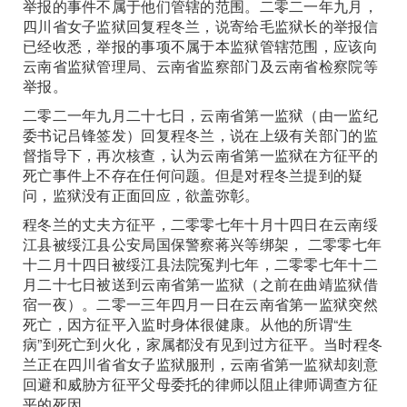
举报的事件不属于他们管辖的范围。二零二一年九月，
四川省女子监狱回复程冬兰，说寄给毛监狱长的举报信
已经收悉，举报的事项不属于本监狱管辖范围，应该向
云南省监狱管理局、云南省监察部门及云南省检察院等
举报。
二零二一年九月二十七日，云南省第一监狱（由一监纪
委书记吕锋签发）回复程冬兰，说在上级有关部门的监
督指导下，再次核查，认为云南省第一监狱在方征平的
死亡事件上不存在任何问题。但是对程冬兰提到的疑
问，监狱没有正面回应，欲盖弥彰。
程冬兰的丈夫方征平，二零零七年十月十四日在云南绥
江县被绥江县公安局国保警察蒋兴等绑架， 二零零七年
十二月十四日被绥江县法院冤判七年，二零零七年十二
月二十七日被送到云南省第一监狱（之前在曲靖监狱借
宿一夜）。二零一三年四月一日在云南省第一监狱突然
死亡，因方征平入监时身体很健康。从他的所谓“生
病”到死亡到火化，家属都没有见到过方征平。当时程冬
兰正在四川省省女子监狱服刑，云南省第一监狱却刻意
回避和威胁方征平父母委托的律师以阻止律师调查方征
平的死因。