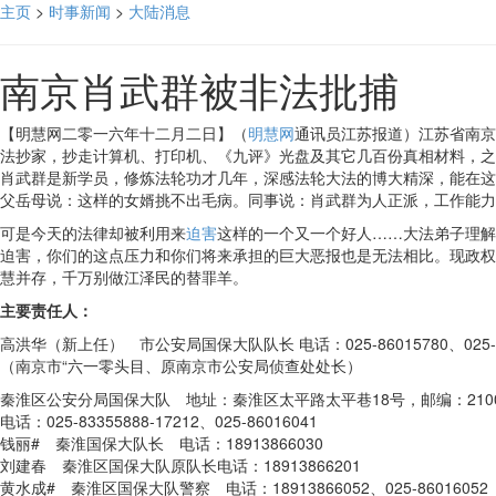
主页
>
时事新闻
>
大陆消息
南京肖武群被非法批捕
【明慧网二零一六年十二月二日】（
明慧网
通讯员江苏报道）江苏省南京
法抄家，抄走计算机、打印机、《九评》光盘及其它几百份真相材料，之后
肖武群是新学员，修炼法轮功才几年，深感法轮大法的博大精深，能在这
父岳母说：这样的女婿挑不出毛病。同事说：肖武群为人正派，工作能力
可是今天的法律却被利用来
迫害
这样的一个又一个好人……大法弟子理解
迫害，你们的这点压力和你们将来承担的巨大恶报也是无法相比。现政权
慧并存，千万别做江泽民的替罪羊。
主要责任人：
高洪华（新上任） 市公安局国保大队队长 电话：025-86015780、025-84
（南京市“六一零头目、原南京市公安局侦查处处长）
秦淮区公安分局国保大队 地址：秦淮区太平路太平巷18号，邮编：2100
电话：025-83355888-17212、025-86016041
钱丽# 秦淮国保大队长 电话：18913866030
刘建春 秦淮区国保大队原队长电话：18913866201
黄水成# 秦淮区国保大队警察 电话：18913866052、025-86016052