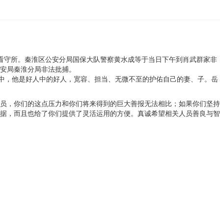
到看守所。秦淮区公安分局国保大队警察黄水成等于当日下午到肖武群家非
公安局秦淮分局非法批捕。
眼中，他是好人中的好人，宽容、担当、无微不至的护佑自己的妻、子。岳
员，你们的这点压力和你们将来得到的巨大善报无法相比；如果你们坚持
据，而且也给了你们提供了灵活运用的方便。真诚希望相关人员善良与智