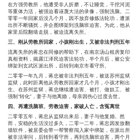
在方强劳教所，他遭受非人折磨，不让睡觉，干挖河泥
等重体力活，被强迫看诬蔑大法的录像，强制洗脑。二
零零一年回家后没几个月，因不放弃修炼法轮功，遭派
出所不断骚扰，并企图绑架到洗脑班迫害。为此，他从
家里后院翻墙走脱，被迫流离失所。
三、刚从劳教所回家，小孩刚出生，又被非法判刑五年
流离失所的蒋忠在同修的帮助下，在南京汤山租房复印
真相资料，揭露江泽民迫害法轮功，半个月后，被公安
绑架到玄武区派出所，后转到南京市看守所。
二零零一年九月，蒋忠被非法判刑五年，被送苏州监狱
监狱，此时距离他从劳教所回家才几个月，小孩才刚出
生。在苏州监狱，蒋忠继续遭迫害、被打、做奴工、被
强制“转化”，妻子与他离婚，母亲因伤心过度去世。
四、再遭洗脑班、劳教迫害，家破人亡，含冤离世
二零零五年，蒋忠从监狱出来后，妻子与他复婚。然
而，安稳的生活没过多久，二零一二年，蒋忠因发放翻
墙软件，被居委会带一帮警察闯入家中绑架，在派出所
被非法审问，后转到看守所，再到洗脑班迫害，两个月