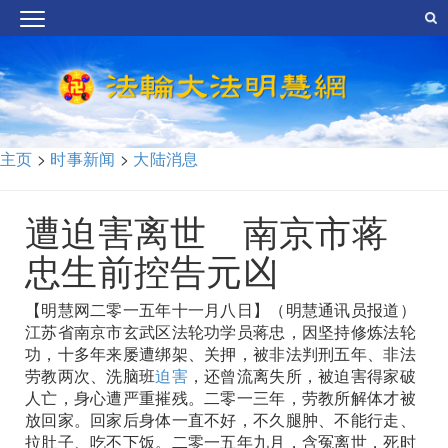
主页
>
时事新闻
>
大陆消息
遭迫害离世 南京市蒋
忠生前控告元凶
【明慧网二零一五年十一月八日】（明慧通讯员报道）
江苏省南京市玄武区法轮功学员蒋忠，因坚持修炼法轮
功，十多年来屡遭绑架、关押，被非法判刑五年、非法
劳教两次、洗脑班
迫害
，还曾流离失所，被迫害得家破
人亡，身心遭严重摧残。二零一三年，劳教所解体才被
放回家。回家后身体一直不好，不久腿肿、不能行走、
拉肚子、吃不下饭。二零一五年九月，含冤离世，死时