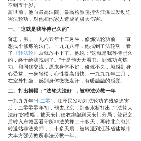
不到五十岁。
离世前，他向最高法院、最高检察院控告江泽民发动迫
害法轮功，对他和他家人造成的极大伤害。
一、“这就是我等待已久的”
蒋忠，男，一九六五年十二月生，修炼法轮功前，一直
想找个修炼的法门。一九九八年，他找到了法轮功，看
了
《转法轮》
后就放不下了。他说：“这就是我等待已久
的，终于给我找到了。”于是他天天看书、到炼功点炼
功、和同修交流，原来身体不好，修炼不久，就感到身
心受益，一身轻松，心性提高很快。一九九九年二月，
在室外打坐，感到身体微微发汗，有暖融融的感觉。
二、打出横幅：“法轮大法好”，被非法劳教一年
一九九九年“
七二零
”，江泽民发动对法轮功的残酷迫害
后，二零零零年初，他去北京，到金水桥打出了“法轮大
法好”的横幅，被天安门便衣绑架到天安门分局，登记之
后转入东城区看守所非法关押二十多天，再转北京屯河
转送站非法关押，二十多天后，被转送到江苏省盐城市
大丰方强劳教所非法劳教一年。