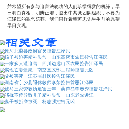
并希望所有参与迫害法轮功的人们珍惜得救的机缘，早
日明白真相，明辨正邪，退出中共党团队组织，不要为
江泽民的罪恶陪葬。我们同样希望蒋忠先生生前的愿望
早日实现。
原河北蠡县政府官员控告江泽民
孩子被迫害精神失常 山东高密市农民控告江泽民
一家多人遭迫害 四川边远山区农民控告江泽民
实现亡妻遗愿 南空直政部工程师控告元凶
父被害死 江苏省村医控告江泽民
湖南省宁乡县退休教师李荣控告首恶江泽民
被马三家劳教所迫害三年 葫芦岛李春秀控告江泽民
骚扰不停导致儿子精神失常 山东老农诉江
妻子被折磨致死 杨志强控告元凶