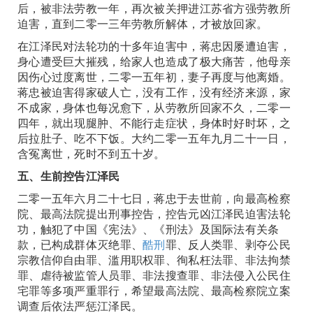
后，被非法劳教一年，再次被关押进江苏省方强劳教所
迫害，直到二零一三年劳教所解体，才被放回家。
在江泽民对法轮功的十多年迫害中，蒋忠因屡遭迫害，
身心遭受巨大摧残，给家人也造成了极大痛苦，他母亲
因伤心过度离世，二零一五年初，妻子再度与他离婚。
蒋忠被迫害得家破人亡，没有工作，没有经济来源，家
不成家，身体也每况愈下，从劳教所回家不久，二零一
四年，就出现腿肿、不能行走症状，身体时好时坏，之
后拉肚子、吃不下饭。大约二零一五年九月二十一日，
含冤离世，死时不到五十岁。
五、生前控告江泽民
二零一五年六月二十七日，蒋忠于去世前，向最高检察
院、最高法院提出刑事控告，控告元凶江泽民迫害法轮
功，触犯了中国《宪法》、《刑法》及国际法有关条
款，已构成群体灭绝罪、
酷刑
罪、反人类罪、剥夺公民
宗教信仰自由罪、滥用职权罪、徇私枉法罪、非法拘禁
罪、虐待被监管人员罪、非法搜查罪、非法侵入公民住
宅罪等多项严重罪行，希望最高法院、最高检察院立案
调查后依法严惩江泽民。