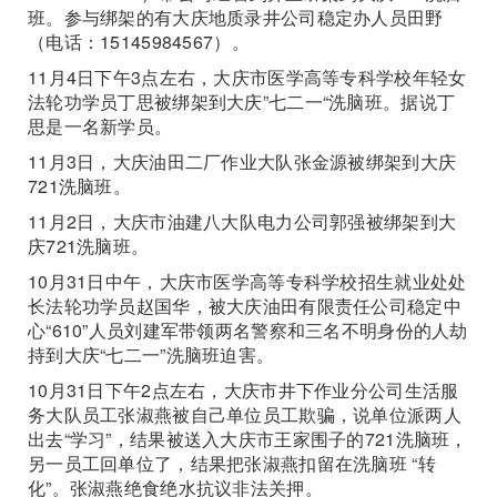
班。参与绑架的有大庆地质录井公司稳定办人员田野
（电话：15145984567）。
11月4日下午3点左右，大庆市医学高等专科学校年轻女
法轮功学员丁思被绑架到大庆”七二一“洗脑班。据说丁
思是一名新学员。
11月3日，大庆油田二厂作业大队张金源被绑架到大庆
721洗脑班。
11月2日，大庆市油建八大队电力公司郭强被绑架到大
庆721洗脑班。
10月31日中午，大庆市医学高等专科学校招生就业处处
长法轮功学员赵国华，被大庆油田有限责任公司稳定中
心“610”人员刘建军带领两名警察和三名不明身份的人劫
持到大庆“七二一”洗脑班迫害。
10月31日下午2点左右，大庆市井下作业分公司生活服
务大队员工张淑燕被自己单位员工欺骗，说单位派两人
出去“学习”，结果被送入大庆市王家围子的721洗脑班，
另一员工回单位了，结果把张淑燕扣留在洗脑班 “转
化”。张淑燕绝食绝水抗议非法关押。