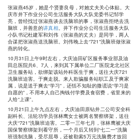
张淑燕45岁，她是个贤妻良母，对她丈夫关心体贴。大
庆市井下作业分公司生活服务大队大队党委书记邹学
亮，曾经找过张淑燕谈去洗脑班的事，张淑燕拒绝去洗
脑班，并善意的
讲真相
。井下作业分公司生活服务大队
小队书记杜建军和刘伟（张淑燕的丈夫）是同学，两人
合谋把张淑燕送洗脑班。刘伟晚上去“721”洗脑班做张淑
燕的转化。
10月31日上午9时左右，大庆油田矿区服务事业部及油
田总医院共6、7人，来到其下属单位二厂医院龙北社区
卫生服务站，欲绑架该站外科医生于爽，送往大庆721
洗脑班迫害。于爽走脱。来人欺骗服务站职工及于爽家
属，说是送于爽去“学习”，还恬不知耻的撒谎说“学习是
自愿的”，不用本人自己掏钱付学费及食宿费，省里来的
人给“上课”。
10月21日上午九点左右，大庆油田原钻井二公司安全科
副科长、法轮功学员张林鹰女士被两名警察绑架，送往
大庆“721”洗脑班迫害。二零一三年七月，张林鹰被大庆
国保警察绑架到看守所，一个月后又转到“七二一”洗脑
班强制洗脑，受尽屈辱，还被勒索5万元洗脑费才放回