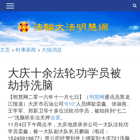
主页
>
时事新闻
>
大陆消息
大庆十余法轮功学员被
劫持洗脑
【明慧网二零一六年十一月七日】（
明慧网
通讯员黑龙
江报道）大庆市石油公司
“610”
人员绑架栾鑫、张淑燕、
王学军、郑新卫等十多位法轮功学员，被劫持到“七二
一”洗脑班非法关押
迫害
。
11月4日下午两点半，大庆地质录井公司一大队法轮功
学员栾鑫，被一大队副大队长吕鹏福（电话：
15245918877）带公司经警到井上绑架到大庆721洗脑