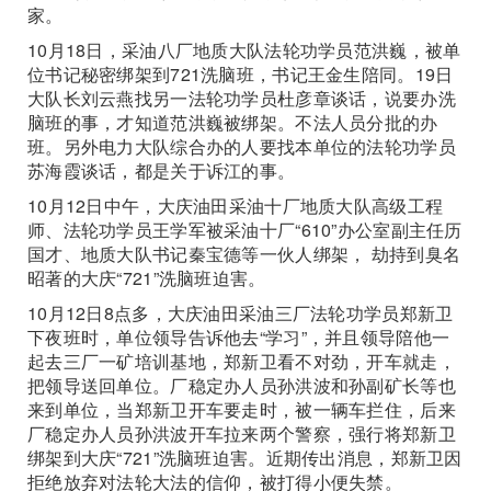
家。
10月18日，采油八厂地质大队法轮功学员范洪巍，被单
位书记秘密绑架到721洗脑班，书记王金生陪同。19日
大队长刘云燕找另一法轮功学员杜彦章谈话，说要办洗
脑班的事，才知道范洪巍被绑架。不法人员分批的办
班。另外电力大队综合办的人要找本单位的法轮功学员
苏海霞谈话，都是关于诉江的事。
10月12日中午，大庆油田采油十厂地质大队高级工程
师、法轮功学员王学军被采油十厂“610”办公室副主任历
国才、地质大队书记秦宝德等一伙人绑架， 劫持到臭名
昭著的大庆“721”洗脑班迫害。
10月12日8点多，大庆油田采油三厂法轮功学员郑新卫
下夜班时，单位领导告诉他去“学习”，并且领导陪他一
起去三厂一矿培训基地，郑新卫看不对劲，开车就走，
把领导送回单位。厂稳定办人员孙洪波和孙副矿长等也
来到单位，当郑新卫开车要走时，被一辆车拦住，后来
厂稳定办人员孙洪波开车拉来两个警察，强行将郑新卫
绑架到大庆“721”洗脑班迫害。近期传出消息，郑新卫因
拒绝放弃对法轮大法的信仰，被打得小便失禁。