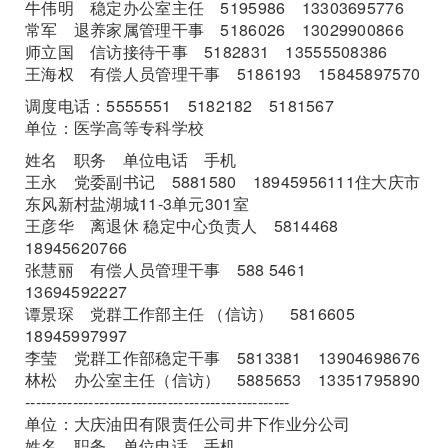
牛伟明 稳定办公室主任 5195986 13303695776
常军 退养家属管理干事 5186026 13029900866
师立国 信访接待干事 5182831 13555508386
王海权 有偿人员管理干事 5186193 15845897570
调度电话：5555551 5182182 5181567
单位：医学高等专科学校
姓名 职务 单位电话 手机
王永 党委副书记 5881580 18945956111住大庆市
东风新村盐湖城11-3单元301室
王彦华 离退休 稳定中心负责人 5814468
18945620766
张慧丽 有偿人员管理干事 588 5461
13694592227
谭景琛 党群工作部主任 （信访） 5816605
18945997997
李莹 党群工作部稳定干事 5813381 13904698676
林松 办公室主任（信访） 5885653 13351795890
--------------------------------------------------
单位：大庆油田有限责任公司井下作业分公司
姓名 职务 单位电话 手机