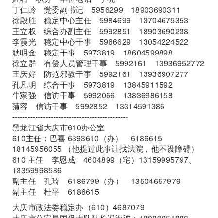
丁仁岭 党委副书记 5956299 18903690311
徐殿胜 稳定中心主任 5984699 13704675353
王立权 综合办副主任 5992851 18903690238
李霞光 稳定中心干事 5966629 13054224522
耿明金 稳定干事 5973819 18604599898
徐立群 有偿人员管理干事 5992161 13936952772
王庆好 防范邪教干事 5992161 13936907277
孔凡明 综合干事 5973819 13845911592
牛家强 信访干事 5992066 13836986158
蒲容 信访干事 5992852 13314591386
---------------------------------------------
黑龙江省大庆市610办公室
610主任：巴喜 6393610（办） 6186615
18145956055 （他提过此事让找法院，他不设障碍）
610 主任 李恩成 4604899（宅）13159995797、
13359998586
副主任 孔琦 6186799（办） 13504657979
副主任 杜平 6186615
大庆市政法委稳定办（610）4687079
大庆市公安局国保大队队长冯海波；13089051888