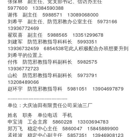
张保林 副主任、党支部书记、信访办主任
5977600 13384590388
谢伟 副主任 5988571 13089068000
刘希平 副主任、防范邪教办公室主任 5973166
13936772469
翟双喜 副主任 5988565 13351299678
刘建军 防范邪教指导科科长 5993351
13936732459 6854538宅此人积极配合办班想要升到
刘希平的位置上
付伟 防范邪教指导科副科长 5982575
13936772723
山松 防范邪教指导科副科长 5973791
13208489066
赵环宇 防范邪教指导科 5981051 13904697879
-------------------------------------
单位：大庆油田有限责任公司采油三厂
姓名 职务 单位电话 手机
申宝清 工会主席 5860228 13303694783
郑万飞 稳定中心主任 5860047 15845889900
孟祥波 稳定中心副主任 5857351 13946908123