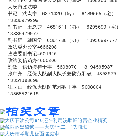
大庆市政法委
书记 沈宏宇 6371420（转） 6189555（宅）
13836979999
副书记 王恩龙 4681611（办） 6295699（宅）
13836979977
副书记 韩国学 6361788（办） 13936997777
政法委办公室4666208
政法委副书记4601916
政法委信访办4660206
刘敏 信访接待干事 5608070 13194595937
张广亮 经保大队副大队长兼防范邪教 4893575
13351698698
汪玉山 经保大队防范邪教干事 5608834
13555521618
大庆石油公司610还在利用洗脑班迫害企业精英
藏匿的黑监狱——大庆“七二一”洗脑班
大庆市孝顺儿媳面临庭审