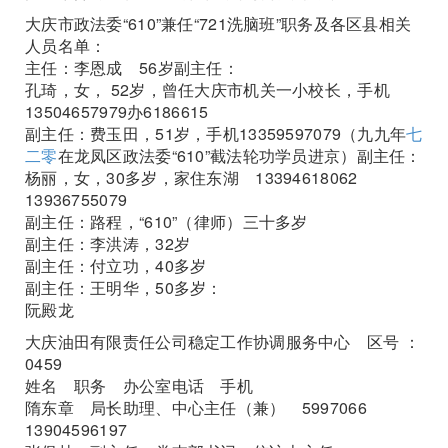
大庆市政法委“610”兼任“721洗脑班”职务及各区县相关
人员名单：
主任：李恩成 56岁副主任：
孔琦，女， 52岁，曾任大庆市机关一小校长，手机
13504657979办6186615
副主任：费玉田，51岁，手机13359597079（九九年
七
二零
在龙凤区政法委“610”截法轮功学员进京）副主任：
杨丽，女，30多岁，家住东湖 13394618062
13936755079
副主任：路程，“610”（律师）三十多岁
副主任：李洪涛，32岁
副主任：付立功，40多岁
副主任：王明华，50多岁：
阮殿龙
大庆油田有限责任公司稳定工作协调服务中心 区号 ：
0459
姓名 职务 办公室电话 手机
隋东章 局长助理、中心主任（兼） 5997066
13904596197