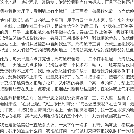
这个地狱，地处环境非常隐秘，附近没看到有任何标志，而且下公路还得
我被带到大厅里，看到墙上有个镜框，上面写着：如果转化后（放弃信仰
他们把我关进靠门口的第二个房间，屋里有四个单人木床，跟车来的大庆
一沓纸，上面印着三个内容，是放弃信仰的所谓“三书，”让我在上面签
的另一只手，企图把笔夹在我手指中按住，要往“三书”上签字，我就不
冯海波又强行按住我的手，要掰开二拇指按手印，我就攥紧拳头，他就使
坐在地上。他们从监控器中看到我坐下。冯海波等三男一女就进屋拖我站
得逞，恶人们就气恼的把我扔到地上，冯海波毫无人性的踩我师父的法像
此后，每天早晨六点开完饭，冯海波都领着一、二个打手进屋，冯海波先
我。一天晚上八点多钟，冯海波拿着一个长条布、毛巾、一瓶芥菜油伙同
致使我喘不上来气，我拼命抗议恶徒们也不放手，眼看我身体瘫软倒下才
袋，憋得我喘不上来气，已窒息不行了，他们才把手松开。接着不知把我
手变成了黑紫色才把绳子松开。又邪恶的再换一个高一点的椅子，垫上东
把塑料袋套在头上，点着烟，把烟放到塑料袋里熏我，直呛得我上气不接
在酷刑折磨我之前，这帮邪恶之徒还说要摘器官，三、四人整一些盘子、
会回来说：“在路上呢。”又过很长时间说：“怎么还没来呢？在去问问，
到半夜，才把我拖回房间扔到地上。他们轮班看着我，我一直在冰凉的地
我钻心地疼，黑衣恶人和陆成看我的三个小时中，几分钟就踹我腿一次，
我被送进黑窝就一直绝食抗议。一天下午一点多，孔琦、冯海波、泰康县6
药，我不知道是什么药，我拒绝打药，他们就用束缚带把我双脚和一只胳