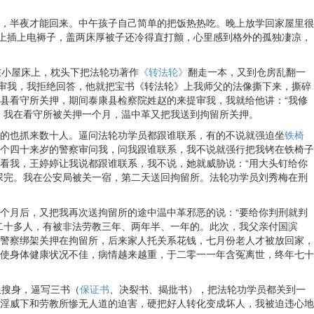
，半夜才能回来。中午孩子自己简单的把饭热热吃。晚上放学回家屋里很
床上插上电褥子，盖两床厚被子还冷得直打颤，心里感到格外的孤独凄凉，
在小屋床上，枕头下把法轮功著作
《转法轮》
翻走一本，又到仓房乱翻一
提审我，我拒绝回答，他就把宝书《转法轮》上我师父的法像撕下来，撕碎
县看守所关押，期间泰康县检察院姓赵的来提审我，我就给他讲：“我修
。我在看守所被关押一个月，温中革又把我送到拘留所关押。
的也抓来数十人。逼问法轮功学员都跟谁联系，有的不说就强迫坐
铁椅
两个四十来岁的警察审问我，问我跟谁联系，我不说就强行把我铐在铁椅子
看我，王婷婷让我说都跟谁联系，我不说，她就威胁说：“用大头钉给你
尿完。我在公安局被关一宿，第二天送回拘留所。法轮功学员刘秀梅在刑
个月后，又把我再次送拘留所的途中温中革邪恶的说：“要给你判刑就判
二十多人，有被非法劳教三年、两年半、一年的。此次，我父亲付国滨
警察绑架关押在拘留所，后来家人托关系花钱，七月份老人才被放回家，
使身体健康状况不佳，病情越来越重，于二零一一年含冤离世，终年七十
服搜身，逼写三书（
保证书
、决裂书、揭批书），把法轮功学员都关到一
淫威下和劳教所惨无人道的迫害，硬把好人转化变成坏人，我被迫违心地