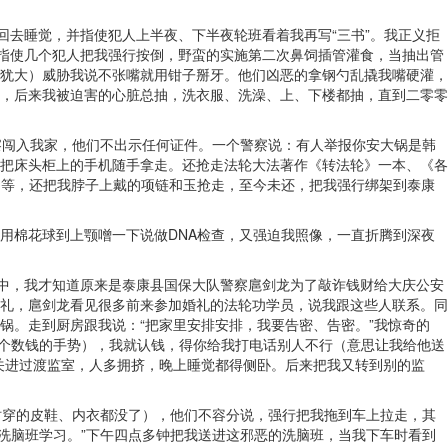
回去睡觉，并指使犯人上半夜、下半夜轮班看着我再写“三书”。我正义拒
秀指使几个犯人把我强行按倒，野蛮的实施第二次鼻饲插管灌食，当抽出管
犹大）威胁我说不张嘴就用钳子掰牙。他们凶恶的拿钢勺乱撬我嘴硬灌，
，后来我被迫害的心脏总抽，洗衣服、洗澡、上、下楼都抽，直到二零零
察闯入我家，他们不出示任何证件。一个警察说：有人举报你安大锅是韩
把床头柜上的手机随手拿走。还抢走法轮大法著作《转法轮》一本、《各
电脑等，还把我脖子上戴的项链和玉抢走，至今未还，把我强行绑架到泰康
用棉花球到上颚噌一下说做DNA检查，又强迫我照像，一直折腾到深夜
论中，我才知道原来是泰康县国保大队警察扈剑龙为了敲诈钱财给大庆公安
礼，扈剑龙看见很多前来参加婚礼的法轮功学员，说我跟这些人联系。同
锅。走到厨房跟我说：“把家里安排安排，我要告密、告密。”我惊奇的
做个数钱的手势），我就认钱，得你给我打电话别人不行（意思让我给他送
我关进过渡监室，人多拥挤，晚上睡觉都得侧卧。后来把我又转到别的监
所时穿的皮鞋、内衣都没了），他们不容分说，强行把我拖到车上拉走，其
21洗脑班学习。”下午四点多钟把我送进这邪恶的洗脑班，当我下车时看到