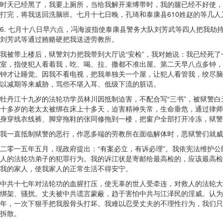
时天已经黑了，我要上厕所，当给我解开束缚带时，我的腿已经不好使，
打完，将我送回洗脑班。七月十七日晚，孔琦和泰康县610姓赵的等几
6. 七月十八日早六点，冯海波指使泰康县警务大队刘芳武等四人把我
刘芳武等通过贿赂硬把我送进劳教所。
我被带上楼后，狱警刘力把我带到大厅说“安检”，我对她说：我已经死了一
室，指使犯人看着我，吃、喝、拉、撒都不准出屋。第二天早八点多钟，
钟才让睡觉。因我不看电视，把我单独关一个屋，让犯人看管我，绞尽脑
以减期等来威胁，骂些不堪入耳、低级下流的脏话。
牡丹江十九岁的法轮功学员林川因抵制迫害，不配合写“三书”，被狱警
十多岁的老太太被绑在床上十多天，迫害精神失常，生命垂危，通过律师
身穿线衣线裤、脚穿拖鞋的张同修拖到一楼，把窗户全部打开冷冻，狱警
我一直抵制狱警的恶行，作恶多端的劳教所在面临解体时，恶狱警们就威
二零一五年五月，现政府提出：“有案必立，有诉必理”。我依宪法维护
人的法轮功弟子的犯罪行为。我的诉江状是寄邮给最高检的，应该最高检
我的家人，使我家人的正常生活不得安宁。
中共十七年对法轮功的血腥打压，使无辜的世人受牵连，对救人的法轮大
绑架、骚扰。丈夫被中共谎言蒙蔽，趋于害怕中共与江泽民的淫威。认为
年，一次下狠手把我股骨头打坏。我难以忍受丈夫的不理性行为，我们只
拆散。