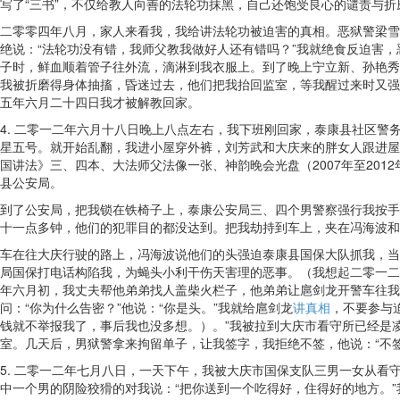
写了“三书”，不仅给教人向善的法轮功抹黑，自己还饱受良心的谴责与折
二零零四年八月，家人来看我，我给讲法轮功被迫害的真相。恶狱警梁雪
绝说：“法轮功没有错，我师父教我做好人还有错吗？”我就绝食反迫害
子时，鲜血顺着管子往外流，滴淋到我衣服上。到了晚上宁立新、孙艳秀
我被折磨得身体抽搐，昏迷过去，他们把我抬回监室，等我醒过来时又强
五年六月二十四日我才被解教回家。
4. 二零一二年六月十八日晚上八点左右，我下班刚回家，泰康县社区
星五号。就开始乱翻，我进小屋穿外裤，刘芳武和大庆来的胖女人跟进屋
国讲法》三、四本、大法师父法像一张、神韵晚会光盘（2007年至20
县公安局。
到了公安局，把我锁在铁椅子上，泰康公安局三、四个男警察强行我按手
十一点多钟，他们的犯罪目的都没达到。把我劫持到车上，夹在冯海波和
车在往大庆行驶的路上，冯海波说他们的头强迫泰康县国保大队抓我，当
局国保打电话构陷我，为蝇头小利干伤天害理的恶事。（我想起二零一二
年六月初，我丈夫帮他弟弟找人盖柴火栏子，他弟弟让扈剑龙开警车往我
问：“你为什么告密？”他说：“你是头。”我就给扈剑龙
讲真相
，不要参与
钱就不举报我了，事后我也没多想。）。”我被拉到大庆市看守所已经是
室。几天后，男狱警拿来拘留单子，让我签字，我拒绝不签，他说：“不
5. 二零一二年七月八日，一天下午，我被大庆市国保支队三男一女从看
中一个男的阴险狡猾的对我说：“把你送到一个吃得好，住得好的地方。”