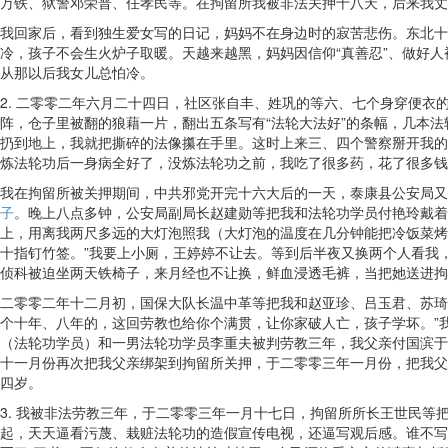
万铁、狱警邓荣普、任孝民等。在拘留所我被非法关押十八天，后来我丈
我回家后，看到独生爱女写的日记，妈妈不在身边时的寂苦悲伤。东北十
冷，孩子不会生火炉子取暖。天越来越黑，妈妈因信仰“真善忍”、做好
从那以后我女儿总怕冷。
2. 二零零二年六月二十四日，社区张自丰、姓巩的等六、七个身穿便
阵，仓子里被翻的狼藉一片，翻出五条写有“法轮大法好”的条幅，几本
扔到地上，我就把撕碎的法像攥在手里。这时上来三、四个警察掰开我的
炼法轮功后一身病全好了，没炼法轮功之前，我吃了很多药，花了很多钱
我在拘留所被关押期间，中共邪党开完十六大后的一天，泰康县公安局又
子
。晚上八点多钟，公安局副局长赵建勋等把我和法轮功学员付艳玲戴着
上，用离我两尺多远的大灯泡照我（大灯泡的温度在几分钟能把冷饭菜烤
十指钉竹签。”我要上小厕，王婷婷不让去。等到后半夜又换两个人看我
侦科被迫坐两天铁椅子，来月经也不让换，鲜血浸透毛裤，当把她送进拘
二零零二年十二月初，国保大队长温中革等把我和赵亚珍、吕玉君、苏琦
个十年、八年的，这回劳教也给你个满贯，让你家破人亡，孩子学坏。”
（法轮功学员）和一男法轮功学员李重夫被判劳教三年，我父亲付国滨于
十一月份再次把我父亲绑架到拘留所关押，于二零零三年一月份，把我父
四岁。
3. 我被非法劳教三年，于二零零三年一月十七日，拘留所所长王世民
起，天天逼看污蔑、栽赃法轮功的造假宣传电视，还逼写观后感。谁不写