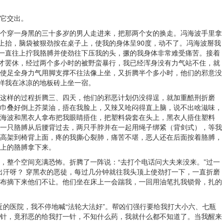
它交出。
个穿一身黑的三十多岁的男人走进来，把那两个女的换走。冯海波手里拿
上抬，脑袋被狠劲按在桌子上，使我的身体呈90度，动不了。冯海波掰我
就一直往上拧我胳膊并使劲往下压我的头，撅的我身体非常难受痛苦。接着
多才罢休，经过两个多小时的被野蛮暴行，我已经浑身没有力气站不住，就
使足全身力气用脚支撑不往法像上坐，又折腾半个多小时，他们的邪意没
样我在冰凉的地板砖上坐一宿。
这样的过程折腾三、四天，他们的邪恶计划仍没得逞，就加重酷刑折磨
巾叠好倒上芥菜油，捂在我脸上，又辣又呛闷得直上脑，说不出啥滋味，
海波和黑衣人拿布把我眼睛捂住，把塑料袋套在头上，黑衣人捂住塑料
一只胳膊从后腰背过去，两只手脖并在一起用绳子绑紧（背剑式），等我
高架到椅背上面，疼的我撕心裂肺，痛苦不堪，恶人还在后面按着胳膊，
上的胳膊拿下来。
，整个空间充满恐怖。折腾了一阵说：“去打个电话问大夫来没来。”过一
出汗呀？ 穿黑衣的恶徒，每过几分钟就往我头顶上使劲打一下，一直折磨
布摘下来他们不让。他们坐在床上一会踹我，一回用油笔扎我锁骨，扎的
近的医院，我不停地喊“法轮大法好”。帮凶们强行要给我打大小六、七瓶
针，竟邪恶的给我打一针，不知什么药，我就什么都不知道了。当我醒来