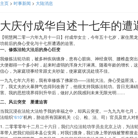
主页
>
时事新闻
>
大陆消息
大庆付成华自述十七年的遭
【明慧网二零一六年九月十一日】付成华女士，今年五十七岁，家住黑龙
功前后的身心变化与十七所遭遇的迫害。
一、修炼法轮大法后的身心巨变
我修炼法轮功前，被多种疾病缠身，患有心脏病、神经衰弱、腰椎盘突出
大便都得一个多小时，起来时虚弱的浑身大汗淋漓。随着年龄的增长，这
信心，为家庭琐事经常跟丈夫吵架，使家庭状况处境不佳。
一九九七年六月初，我有幸修炼了佛家功——法轮大法。身心受益匪浅，
了，我丈夫的火暴脾气也得到改善了，他很支持我炼法轮功。昔日充满硝
害。我的思想境界得到升华后，做好人的我感到未来无限光明……
二、风云突变 屡遭迫害
当我沉浸在法轮大法给予我的幸福之中，却风云突变。一九九九年七月，
法组织
“610”
机构，胁迫所有国家机关（公、检、法、司）官员及世人对
1. 二零零零年十二月二十六日，我们六位法轮功学员去北京上访，为
革带人把我们劫回本县公安局，对我们搜身，我们身上带的钱被警察搜走