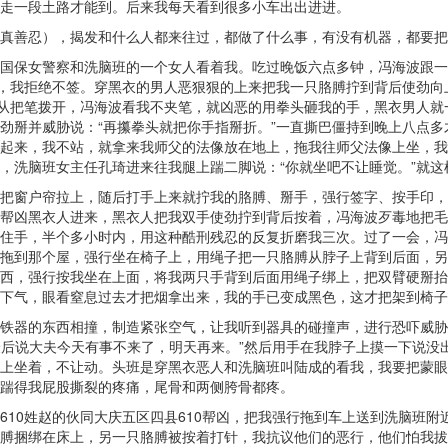
走一段土路才能到。后来我每天看到很多小车出出进进。
真善忍），揭发和什么人都来往过，都做了什么事，有没有机器，都要把
国保女警察和洗脑班的一个女人看着我。吃过晚饭六点多钟，冯海波跟一
字，我拒绝不签。穿黑衣的男人恶狠狠的上来把我一只胳膊拧到背后使劲向
顺从把笔拨开，冯海波看我不夹笔，就凶恶的用拳头砸我的手，黑衣男人
劲掰并威胁说：“再攥拳头就把你手指掰折。”一直撕巴僵持到晚上八点
起来，我不站，就拿来我师父的法像放在地上，拖我往师父法像上坐，我
，洗脑班女主任孔琦进来往我腿上踹二脚说：“你就坐吧不让睡觉。”就这
把窗户帘拉上，随后打手上来就拧我的胳膊、掰手，强行签字、按手印，
帮凶黑衣人进来，黑衣人把我双手使劲拧到背后按着，冯海波歹毒地把毛
住手，半个多小时内，用这种酷刑残忍的反复折磨我三次。过了一会，冯
拖到那个屋，强行坐在椅子上，用绳子把一只胳膊从脖子上背到后面，另
西，强行按我坐在上面，将我两只手背到后面用绳子绑上，把双臂硬掰抬
下气，眼看窒息过去才把烟拿出来，我的手已变成黑色，这才把架到椅子
铁器的东西相撞，制造紧张空气，让我听到器具的碰撞声，进行恐吓威胁
最后说大夫今天有事不来了，明天再来。”然后用手在我脖子上摸一下说没
上坐着，不让动。头班是穿黑衣恶人和洗脑班叫陆成的看我，我要把蒙眼
踹得我屁股撕裂的疼痛，尾骨和两侧胯骨都疼。
10姓赵的伙同大庆五区四县610帮凶，把我强行拖到车上送到洗脑班附
膊捆绑在床上，另一只胳膊被按着打针，我抗议他们的恶行，他们怕我拔