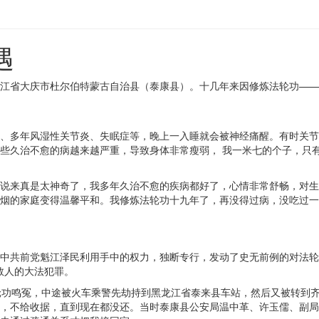
遇
江省大庆市杜尔伯特蒙古自治县（泰康县）。十几年来因修炼法轮功——
、多年风湿性关节炎、失眠症等，晚上一入睡就会被神经痛醒。有时关节
些久治不愈的病越来越严重，导致身体非常瘦弱， 我一米七的个子，只
说来真是太神奇了，我多年久治不愈的疾病都好了，心情非常舒畅，对生
烟的家庭变得温馨平和。我修炼法轮功十九年了，再没得过病，没吃过一
中共前党魁江泽民利用手中的权力，独断专行，发动了史无前例的对法轮
救人的大法犯罪。
法轮功鸣冤，中途被火车乘警先劫持到黑龙江省泰来县车站，然后又被转到
，不给收据，直到现在都没还。当时泰康县公安局温中革、许玉儒、副局