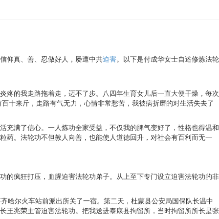
信仰真、善、忍做好人，屡遭中共
迫害
。以下是付成华女士自述修炼法轮
炎疼的我走路拖着走，迈不了步。八四年生育女儿后一直大便干燥，每次
有百十来斤，走路有气无力，心情非常愁苦，我被病折磨的对生活失去了
活充满了信心。一人炼功全家受益，不仅我的脾气变好了，性格也得温和
粒药。法轮功不但教人向善，也能使人道德回升，对社会有百利而无一
功的疯狂打压，血腥迫害法轮功弟子。从上至下专门设立迫害法轮功的非
齐齐哈尔火车站前派出所关了一宿。第二天，杜蒙县公安局国保队长温中
长王兆荣主管迫害法轮功。把我送进泰康县拘留所，当时拘留所所长是张