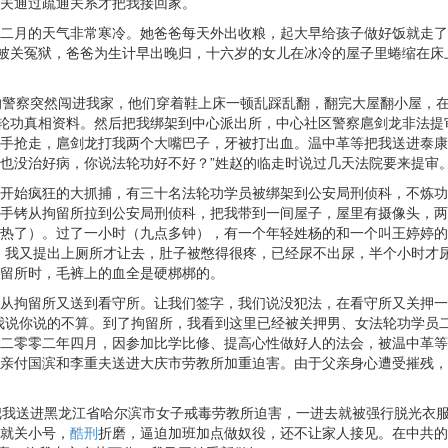
夫通过疏通关系才把我接回家。
二月的天气非常寒冷。她爸爸每天外出收粮，起大早给孩子做好饭就走了
人被关冤狱，爸爸为生计早出晚归，十六岁的女儿在冰冷的屋子里蜷缩在
衣的警察突然闯进我家，他们穿着鞋上床一顿乱踩乱翻，翻完大屋翻小屋，
法轮功真相资料。然后把我绑架到中心派出所，中心社区警察扈剑龙非法
手抢走，扈剑龙打我两个大嘴巴子，牙被打出血。温中革等把我送进泰康
也没治好病，你说法轮功好不好？”姓赵的临走时说过几天法院要来提审
开始疯狂的大抓捕，有三十名法轮功学员被绑架到公安局刑侦科，不炼功
手铐从拘留所拉到公安局刑侦科，把我带到一间屋子，屋里有摄像头，
热了）。过了一小时（九点多钟），有一个年轻姓杨的和一个叫王婷婷的
，我又提出上厕所才让去，肚子被憋得很疼，已经尿不出尿，半个小时才
留所时，毛裤上的血全是硬梆梆的。
从拘留所又送到看守所。让我们签字，我们说没犯法，在看守所又关押一
我说你说的不算。到了拘留所，我看到这里已经被关押男、女法轮功学员
二零零二年四月，因参加比学比修、提高心性做好人的法会，被温中革等
亲付国滨和李重夫送进大庆市劳教所加重迫害。由于父亲身心遭受摧残，
等把我送进黑龙江省哈尔滨市女子戒毒劳教所迫害，一进去就被强行脱光衣
就关小号，
酷刑
折磨，逼迫加班加点做奴役，还不让家人接见。在中共的