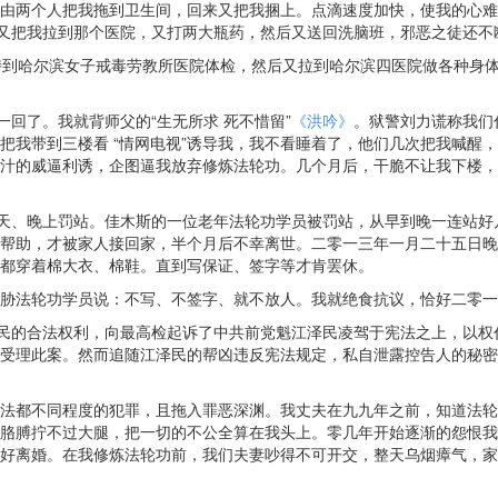
由两个人把我拖到卫生间，回来又把我捆上。点滴速度加快，使我的心难
人又把我拉到那个医院，又打两大瓶药，然后又送回洗脑班，邪恶之徒还不
劫持到哈尔滨女子戒毒劳教所医院体检，然后又拉到哈尔滨四医院做各种身
回了。我就背师父的“生无所求 死不惜留”
《洪吟》
。狱警刘力谎称我们
把我带到三楼看 “情网电视”诱导我，我不看睡着了，他们几次把我喊醒
汁的威逼利诱，企图逼我放弃修炼法轮功。几个月后，干脆不让我下楼，
白天、晚上罚站。佳木斯的一位老年法轮功学员被罚站，从早到晚一连站
帮助，才被家人接回家，半个月后不幸离世。二零一三年一月二十五日晚
都穿着棉大衣、棉鞋。直到写保证、签字等才肯罢休。
胁法轮功学员说：不写、不签字、就不放人。我就绝食抗议，恰好二零一
公民的合法权利，向最高检起诉了中共前党魁江泽民凌驾于宪法之上，以权
受理此案。然而追随江泽民的帮凶违反宪法规定，私自泄露控告人的秘密
法都不同程度的犯罪，且拖入罪恶深渊。我丈夫在九九年之前，知道法轮
胳膊拧不过大腿，把一切的不公全算在我头上。零几年开始逐渐的怨恨我
好离婚。在我修炼法轮功前，我们夫妻吵得不可开交，整天乌烟瘴气，家