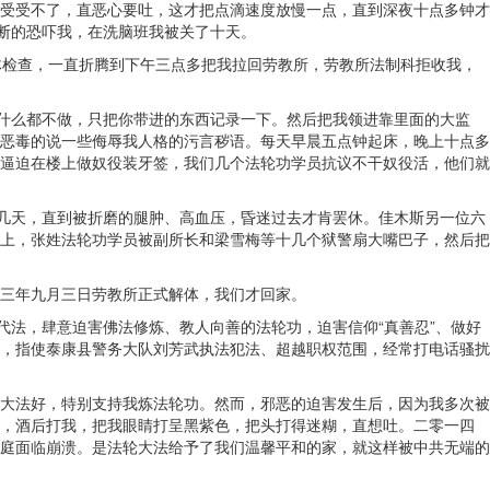
受受不了，直恶心要吐，这才把点滴速度放慢一点，直到深夜十点多钟才
断的恐吓我，在洗脑班我被关了十天。
体检查，一直折腾到下午三点多把我拉回劳教所，劳教所法制科拒收我，
什么都不做，只把你带进的东西记录一下。然后把我领进靠里面的大监
，恶毒的说一些侮辱我人格的污言秽语。每天早晨五点钟起床，晚上十点多
逼迫在楼上做奴役装牙签，我们几个法轮功学员抗议不干奴役活，他们就
好几天，直到被折磨的腿肿、高血压，昏迷过去才肯罢休。佳木斯另一位六
上，张姓法轮功学员被副所长和梁雪梅等十几个狱警扇大嘴巴子，然后把
三年九月三日劳教所正式解体，我们才回家。
代法，肆意迫害佛法修炼、教人向善的法轮功，迫害信仰“真善忍”、做好
，指使泰康县警务大队刘芳武执法犯法、超越职权范围，经常打电话骚扰
大法好，特别支持我炼法轮功。然而，邪恶的迫害发生后，因为我多次被
，酒后打我，把我眼睛打呈黑紫色，把头打得迷糊，直想吐。二零一四
庭面临崩溃。是法轮大法给予了我们温馨平和的家，就这样被中共无端的