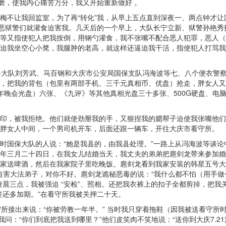
磨，使我内心痛苦万分，我又开始重新做好 。
梅不让我回监室，为了再“转化”我，从早上五点直到深夜一、两点钟才让
，恶狱警们就灌食迫害我。几天后的一个早上，大队长宁立新、狱警孙艳
等又指使犯人把我按倒，用钢勺灌食，我不张嘴不配合恶人犯罪，恶人（
迫我坐空心小凳，我腿肿的老高，就这样还逼迫我干活，指使犯人打骂我
警务大队刘芳武、马百钢和大庆市公安局国保支队冯海波等七、八个便衣警
，把我的背包（包里有两部手机、三千元真相币、优盘）抢走，胖女人又
12年晚会光盘）六张、《九评》等其他真相光盘三十多张、500G硬盘、
印，被我拒绝。他们就使劲掰我的手，又狠捏我的腮帮子迫使我张嘴他们
胖女人中间，一个男司机开车，后面还跟一辆车，开往大庆市看守所。
时国保大队的人说：“她是我县的，由我县处理。”一路上从冯海波等谈
年三月二十四日，在我女儿结婚当天，我丈夫的弟弟把扈剑龙带来参加婚
家送啤酒，然后在我家院子里吃晚饭。扈剑龙看到我家安装的韩星五号大
迫害大法弟子，对你不好。扈剑龙诡秘恶毒的说：“我什么都不怕（用手
凌晨三点，我被强迫 “安检”、照相。还把我衣裤上的扣子全都剪掉，把
签还多加期。”在看守所我被关押二十天。
守所接出来说：“你被劳教一年半。” 当时我只穿着拖鞋（因我被送看守
我问：“你们到底把我送到哪里？”他们皮笑肉不笑地说：“送你到大庆7.