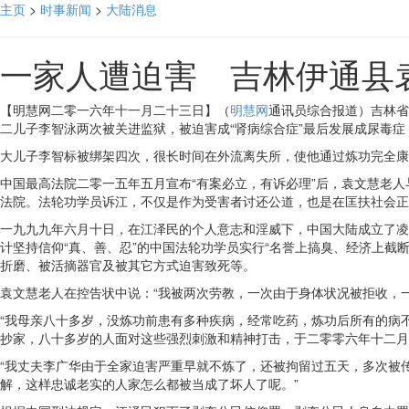
主页
>
时事新闻
>
大陆消息
一家人遭迫害 吉林伊通县
【明慧网二零一六年十一月二十三日】（
明慧网
通讯员综合报道）吉林省
二儿子李智泳两次被关进监狱，被迫害成“肾病综合症”最后发展成尿毒
大儿子李智标被绑架四次，很长时间在外流离失所，使他通过炼功完全康
中国最高法院二零一五年五月宣布“有案必立，有诉必理”后，袁文慧老
法院。法轮功学员诉江，不仅是作为受害者讨还公道，也是在匡扶社会
一九九九年六月十日，在江泽民的个人意志和淫威下，中国大陆成立了凌驾
计坚持信仰“真、善、忍”的中国法轮功学员实行“名誉上搞臭、经济上截
折磨、被活摘器官及被其它方式迫害致死等。
袁文慧老人在控告状中说：“我被两次劳教，一次由于身体状况被拒收，
“我母亲八十多岁，没炼功前患有多种疾病，经常吃药，炼功后所有的病
抄家，八十多岁的人面对这些强烈刺激和精神打击，于二零零六年十二月
“我丈夫李广华由于全家迫害严重早就不炼了，还被拘留过五天，多次被
解，这样忠诚老实的人家怎么都被当成了坏人了呢。”