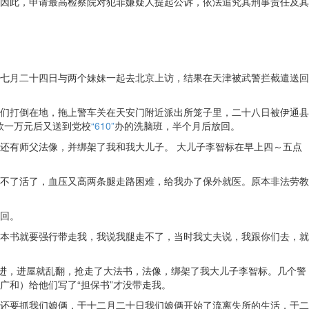
因此，申请最高检察院对犯罪嫌疑人提起公诉，依法追究其刑事责任及其
七月二十四日与两个妹妹一起去北京上访，结果在天津被武警拦截遣送回
们打倒在地，拖上警车关在天安门附近派出所笼子里，二十八日被伊通县
款一万元后又送到党校
“610”
办的洗脑班，半个月后放回。
还有师父法像，并绑架了我和我大儿子。 大儿子李智标在早上四～五点
不了活了，血压又高两条腿走路困难，给我办了保外就医。原本非法劳教
回。
本书就要强行带走我，我说我腿走不了，当时我丈夫说，我跟你们去，就
而进，进屋就乱翻，抢走了大法书，法像，绑架了我大儿子李智标。几个警
和）给他们写了“担保书”才没带走我。
还要抓我们娘俩，于十二月二十日我们娘俩开始了流离失所的生活，于二