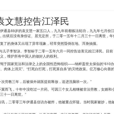
袁文慧控告江泽民
伊通县69岁的袁文慧一家五口人，九九年前都炼法轮功，九九年七月份
症，出狱后没有身份证、居无定所，于二零一五年十二月三十一日离世，年
复了的身体又出现了异常现象，经常突然昏倒在地、浑身抽搐。
人与儿子李智泳、李智标于二零一五年六月一同控告迫害元凶江泽民。目
正义，维护所有中国人的做好人的权利。
于国家宪法和法律之上的全国性恐怖组织——纳粹盖世太保似的“610办公
断、肉体上消灭”、“打死白打死，打死算自杀”的灭绝政策。亿万修心向
一次劳教三年，后被保外就医提前释放，送进洗脑班一次。”
不翼而飞，十年中没吃过一片药。可因三个女儿相继被非法劳教，女婿和
三十一日离世。”
传讯，二零零三年伊通县信访办被炸，他被重点怀疑。当时我家被抄，他