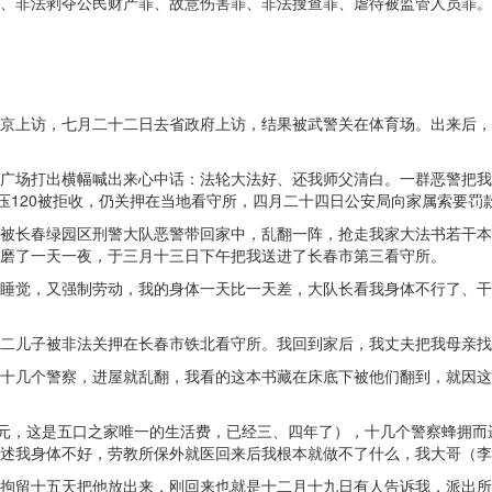
、非法剥夺公民财产罪、故意伤害罪、非法搜查罪、虐待被监管人员罪。
京上访，七月二十二日去省政府上访，结果被武警关在体育场。出来后，
广场打出横幅喊出来心中话：法轮大法好、还我师父清白。一群恶警把我
压120被拒收，仍关押在当地看守所，四月二十四日公安局向家属索要罚
被长春绿园区刑警大队恶警带回家中，乱翻一阵，抢走我家大法书若干本
磨了一天一夜，于三月十三日下午把我送进了长春市第三看守所。
睡觉，又强制劳动，我的身体一天比一天差，大队长看我身体不行了、干
二儿子被非法关押在长春市铁北看守所。我回到家后，我丈夫把我母亲找
十几个警察，进屋就乱翻，我看的这本书藏在床底下被他们翻到，就因这
0元，这是五口之家唯一的生活费，已经三、四年了），十几个警察蜂拥
述我身体不好，劳教所保外就医回来后我根本就做不了什么，我大哥（李广
拘留十五天把他放出来，刚回来也就是十二月十九日有人告诉我，派出所