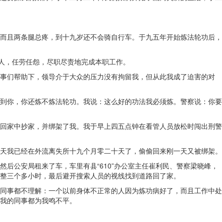
而且两条腿总疼，到十九岁还不会骑自行车。于九五年开始炼法轮功后，
好人，任劳任怨，尽职尽责地完成本职工作。
事们帮助下，领导介于大众的压力没有拘留我，但从此我成了迫害的对
到你，你还炼不炼法轮功。我说：这么好的功法我必须炼。警察说：你要
回家中抄家，并绑架了我。我于早上四五点钟在看管人员放松时闯出刑警
天我已经在外流离失所十九个月零二十天了，偷偷回来刚一天又被绑架。
后公安局租来了车，车里有县“610”办公室主任崔利民、警察梁晓峰，
整三个多小时，最后避开搜索人员的视线找到道路回了家。
同事都不理解：一个以前身体不正常的人因为炼功病好了，而且工作中处
我的同事都为我鸣不平。