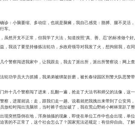
确诊：小脑萎缩、多动症，也就是脑瘫，我自己感觉：胳膊、腿不灵活，
行车。
，虽然开支不正常，但我学了大法，知道按照“真、善、忍”的标准做个
益，我说了要坚持修炼法轮功，乡政府领导对我发了火，想拘留我，在同
几个警察闯进我家中，让我跟去，我去了派出所，派出所警察说：网上查
法轮功学员大力抓捕，我弟弟被绑架折磨，被长春绿园区刑警大队恶警带
门外十几个警察闯了进来，乱翻一遍，抢走了大法书和师父的法像，这一
警察，进屋就说：走，跟我们走一趟。说着就把我拽出来带到了公安局，然
员放松时闯出洗脑班，当时裤子也扯破了，我在荒山野岭小树林里趴了整
出现突然昏倒在地，浑身抽搐的现象，即使在单位工作中也会出现，单位
迫害的不正常了，这个社会怎么了？国家宪法还规定：有信仰自由。了解