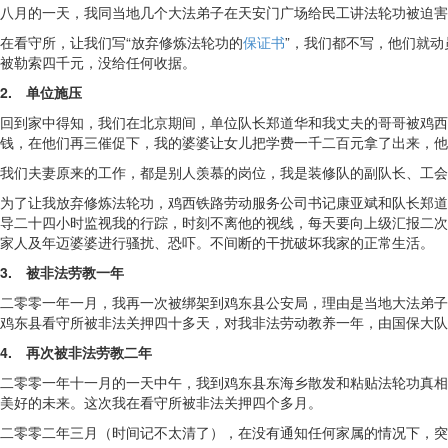
八月的一天，我同当地几个大法弟子在天安门广场给民工讲法轮功被迫害
在看守所，让我们写“放弃修炼法轮功的
保证书
”，我们都不写，他们就
被勒索四千元，没给任何收据。
2. 单位施压
回到家中得知，我们在北京期间，单位队长郑道华和我丈夫的哥哥被鸡西
钱，在他们再三催促下，我的婆婆让女儿把学费一千二百元拿了出来，他
我们夫妻原来的工作，都是别人羡慕的岗位，我是装修队的副队长、工会
为了让我放弃修炼法轮功，鸡西铁路劳动服务公司书记康亚斌和队长郑道
导二十四小时监视我的行踪，时刻不离他的视线，每天要向上级汇报二次
家人及年迈婆婆进行骚扰、恐吓。不间断的干扰破坏我家的正常生活。
3. 被非法劳教一年
二零零一年一月，我再一次被绑架到鸡东县公安局，理由是当地大法弟子
鸡东县看守所被非法关押四十多天，对我非法劳动教养一年，由国保大队
4. 再次被非法劳教二年
二零零一年十一月的一天中午，我到鸡东县东海乡散发和粘贴法轮功真相
美好的未来。这次我在看守所被非法关押四个多月。
二零零二年三月（时间记不太清了），在没有通知任何家属的情况下，突