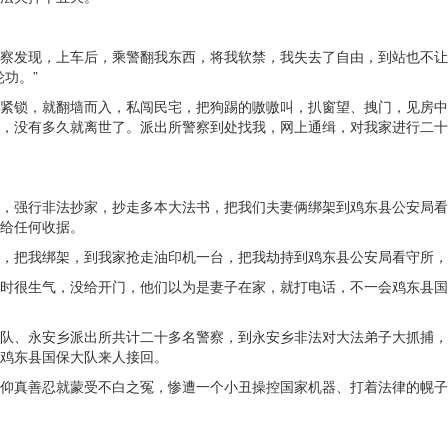
察发现，上车后，乘警翻我东西，将我软禁，我失去了自由，到站也不让
功。”
紧锁，就翻墙而入，私闯民宅，把狗踢的嗷嗷叫，扒窗望、拽门，见房中
，没有多久就离世了。派出所警察到处找我，网上通缉，对我家进行二十
，强行非法抄家，抄走多本大法书，把我们夫妻俩绑架到鸡东县公安局看
给任何收据。
，把我绑架，到我家抢走油印机一台，把我劫持到鸡东县公安局看守所，
时很生气，没给开门，他们以为是妻子在家，就打电话，不一会鸡东县国
队、永安乡派出所共计二十多名警察，到永安乡非法对大法弟子大抓捕，
鸡东县国保大队来人接回。
仰真善忍就蒙受不白之冤，惨遭一个小丑操控国家机器、打着法律的幌子