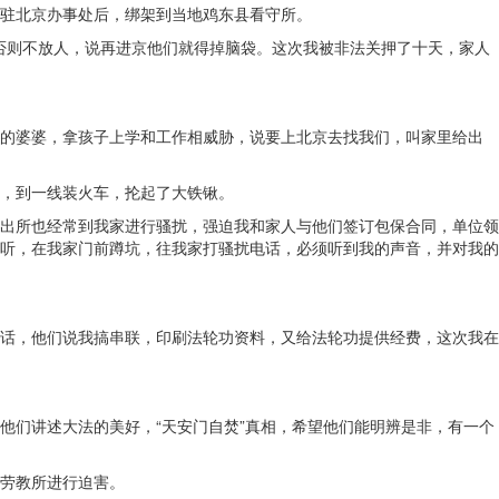
驻北京办事处后，绑架到当地鸡东县看守所。
，否则不放人，说再进京他们就得掉脑袋。这次我被非法关押了十天，家人
的婆婆，拿孩子上学和工作相威胁，说要上北京去找我们，叫家里给出
，到一线装火车，抡起了大铁锹。
出所也经常到我家进行骚扰，强迫我和家人与他们签订包保合同，单位领
听，在我家门前蹲坑，往我家打骚扰电话，必须听到我的声音，并对我的
话，他们说我搞串联，印刷法轮功资料，又给法轮功提供经费，这次我在
他们讲述大法的美好，“天安门自焚”真相，希望他们能明辨是非，有一个
劳教所进行迫害。