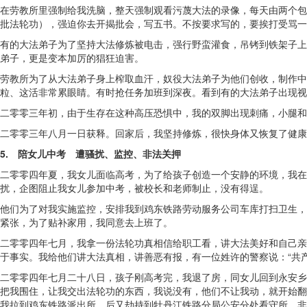
在劳教所里强制给我洗脑，整天强制观看污蔑大法的录像，每天由两个包
批法轮功），强迫你去开揭批会，写五书。不按要求写的，要挨打受骂一
有的大法弟子为了坚持大法修炼被电击，强行野蛮灌食，吊铐到铁架子上
弟子，更是变本加厉的猖狂迫害。
劳教所为了从大法弟子身上榨取血汗，奴役大法弟子为他们创收，制作中
粒、这活非常累眼睛。有时抢任务加班到深夜。看到有的大法弟子出现视力
二零零三年初，由于生存在这种高压恐惧中，我的双脚出现刺痛，小腿和
二零零三年八月一日获释。回家后，我坚持修炼，很快身体又恢复了健康
5. 陪女儿中考 遭骚扰、监控、非法关押
二零零四年夏，我女儿面临高考，为了给孩子创造一个安静的环境，我在
扰，企图阻止我女儿参加中考，被校长和老师制止，没有得逞。
他们为了对我实施监控，安排我到鸡东铁路劳动服务公司车库打扫卫生，
紧张，为了贴补家用，我同意去上班了。
二零零四年七月，我拿一份法轮功真相信给职工看，讲大法美好和自己亲
于事实。我给他们讲大法真相，讲善恶有报，有一位姓许的警察说：“共
二零零四年七月二十八日，孩子刚高考完，我退了房，同女儿回到永安乡
把我围住，让我交出法轮功的东西，我说没有，他们不让我动，就开始翻
我拉到鸡东铁路派出所，后又劫持到牡丹江铁路分局公安分处看守所，非