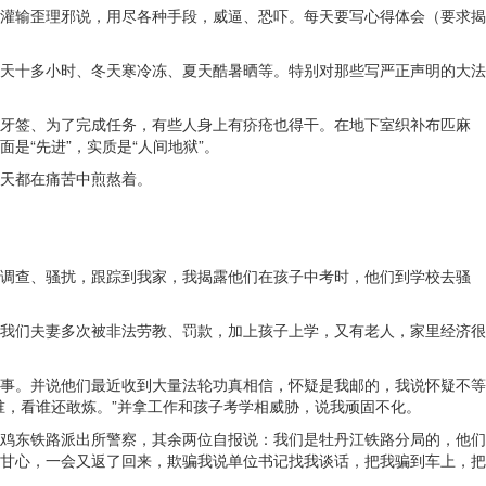
灌输歪理邪说，用尽各种手段，威逼、恐吓。每天要写心得体会（要求揭
天十多小时、冬天寒冷冻、夏天酷暑晒等。特别对那些写严正声明的大法
牙签、为了完成任务，有些人身上有疥疮也得干。在地下室织补布匹麻
“先进”，实质是“人间地狱”。
天都在痛苦中煎熬着。
调查、骚扰，跟踪到我家，我揭露他们在孩子中考时，他们到学校去骚
我们夫妻多次被非法劳教、罚款，加上孩子上学，又有老人，家里经济很
事。并说他们最近收到大量法轮功真相信，怀疑是我邮的，我说怀疑不等
谁，看谁还敢炼。”并拿工作和孩子考学相威胁，说我顽固不化。
鸡东铁路派出所警察，其余两位自报说：我们是牡丹江铁路分局的，他们
甘心，一会又返了回来，欺骗我说单位书记找我谈话，把我骗到车上，把