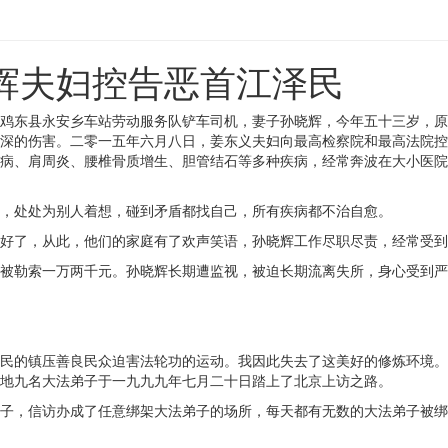
辉夫妇控告恶首江泽民
鸡东县永安乡车站劳动服务队铲车司机，妻子孙晓辉，今年五十三岁，原
深的伤害。二零一五年六月八日，姜东义夫妇向最高检察院和最高法院控
病、肩周炎、腰椎骨质增生、胆管结石等多种疾病，经常奔波在大小医院
，处处为别人着想，碰到矛盾都找自己，所有疾病都不治自愈。
好了，从此，他们的家庭有了欢声笑语，孙晓辉工作尽职尽责，经常受到
被勒索一万两千元。孙晓辉长期遭监视，被迫长期流离失所，身心受到严
民的镇压善良民众迫害法轮功的运动。我因此失去了这美好的修炼环境。
地九名大法弟子于一九九九年七月二十日踏上了北京上访之路。
子，信访办成了任意绑架大法弟子的场所，每天都有无数的大法弟子被绑