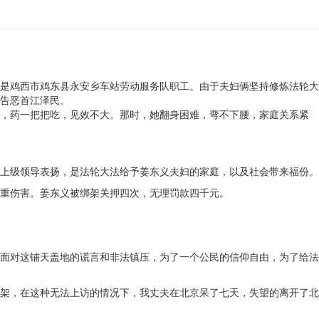
是鸡西市鸡东县永安乡车站劳动服务队职工。由于夫妇俩坚持修炼法轮大
告恶首江泽民。
，药一把把吃，见效不大。那时，她翻身困难，弯不下腰，家庭关系紧
上级领导表扬，是法轮大法给予姜东义夫妇的家庭，以及社会带来福份。
重伤害。姜东义被绑架关押四次，无理罚款四千元。
面对这铺天盖地的谎言和非法镇压，为了一个公民的信仰自由，为了给法
架，在这种无法上访的情况下，我丈夫在北京呆了七天，失望的离开了北