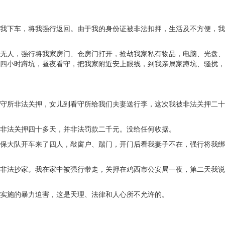
我下车，将我强行返回。由于我的身份证被非法扣押，生活及不方便，我
无人，强行将我家房门、仓房门打开，抢劫我家私有物品，电脑、光盘、
四小时蹲坑，昼夜看守，把我家附近安上眼线，到我亲属家蹲坑、骚扰，
守所非法关押，女儿到看守所给我们夫妻送行李，这次我被非法关押二十
非法关押四十多天，并非法罚款二千元。没给任何收据。
保大队开车来了四人，敲窗户、踹门，开门后看我妻子不在，强行将我绑
非法抄家。我在家中被强行带走，关押在鸡西市公安局一夜，第二天我说
实施的暴力迫害，这是天理、法律和人心所不允许的。