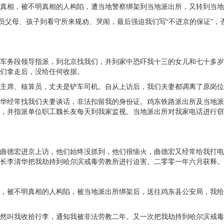
真相，被不明真相的人构陷，遭当地警察绑架到当地派出所，又转到当地
动员父母、孩子到看守所来规劝、哭闹，最后强迫我们写“不进京的保证”
车务段领导指派，到北京找我们，并到家中恐吓我十三的女儿和七十多岁
们拿走后，没给任何收据。
主席、核算员，丈夫是铲车司机。自从上访后，我们夫妻都调离了原岗位
华经常找我们夫妻谈话，非法扣留我的身份证。鸡东铁路派出所及当地派
，并指派单位职工魏长友每天到我家监视。当地派出所对我家电话进行窃
曲德宏进京上访，他们始终没抓到，他们很恼火，曲德宏又经常给我打电
长李清华把我劫持到哈尔滨戒毒劳教所进行迫害。二零零一年六月获释。
，被不明真相的人构陷，被当地派出所绑架后，送往鸡东县公安局，我给
然叫我收拾行李，通知我被非法劳教二年。又一次把我劫持到哈尔滨戒毒