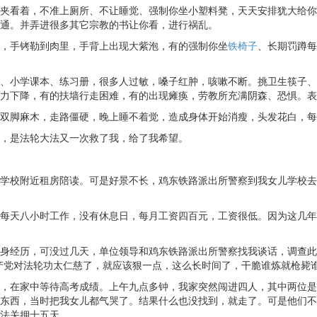
夹看着，不准上厕所、不让睡觉、强制你坐小塑料凳，天天安排犹大给你
通。并弄进很多其它宗教的书让你看，进行祸乱。
，手铐勒到肉里，手背上出现大紫泡，有的强制你坐
铁椅子
、长期罚蹲每
、小学课本、练习册，很多人过敏，嗓子红肿，咳嗽不断。挑卫生筷子、
下降，有的扶墙行走困难，有的出现瘫痪，劳教所充满阴森、恐惧。表面是
双脚麻木，走路僵硬，晚上睡不着觉，造成身体开始消瘦，头发花白，每
，是法轮大法又一次救了我，给了我希望。
学校附近租房陪读。可是好景不长，鸡东铁路派出所警察到我女儿学校去
每天八小时工作，没有休息日，每月工资四百元，工资很低。因为这几年
身经历，可没过几天，单位领导和鸡东铁路派出所警察找我谈话，调查此
产党对法轮功太仁慈了，就应该狠一点，这么长时间了，干脆谁炼就枪毙
，在家中等待高考成绩。上午九点多钟，我家突然闯进四人，其中两位是
东西，当时把我女儿都气哭了。结果什么也没找到，就走了。可是他们不
法关押十五天。