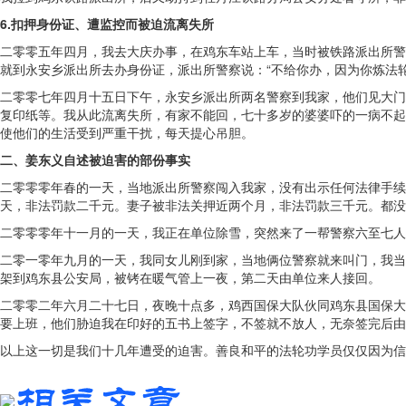
6.扣押身份证、遭监控而被迫流离失所
二零零五年四月，我去大庆办事，在鸡东车站上车，当时被铁路派出所警
就到永安乡派出所去办身份证，派出所警察说：“不给你办，因为你炼法轮
二零零七年四月十五日下午，永安乡派出所两名警察到我家，他们见大门
复印纸等。我从此流离失所，有家不能回，七十多岁的婆婆吓的一病不起
使他们的生活受到严重干扰，每天提心吊胆。
二、姜东义自述被迫害的部份事实
二零零零年春的一天，当地派出所警察闯入我家，没有出示任何法律手续
天，非法罚款二千元。妻子被非法关押近两个月，非法罚款三千元。都没
二零零零年十一月的一天，我正在单位除雪，突然来了一帮警察六至七人
二零一零年九月的一天，我同女儿刚到家，当地俩位警察就来叫门，我当
架到鸡东县公安局，被铐在暖气管上一夜，第二天由单位来人接回。
二零零二年六月二十七日，夜晚十点多，鸡西国保大队伙同鸡东县国保大
要上班，他们胁迫我在印好的五书上签字，不签就不放人，无奈签完后由
以上这一切是我们十几年遭受的迫害。善良和平的法轮功学员仅仅因为信