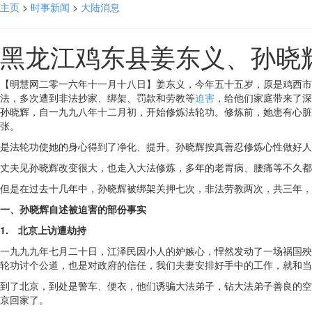
主页
>
时事新闻
>
大陆消息
黑龙江鸡东县姜东义、孙晓
【明慧网二零一六年十一月十八日】姜东义，今年五十五岁，原是鸡西市
法，多次遭到非法抄家、绑架、罚款和劳教等
迫害
，给他们家庭带来了深
孙晓辉，自一九九八年十二月初，开始修炼法轮功。修炼前，她患有心脏
张。
是法轮功使她的身心得到了净化、提升。孙晓辉按真善忍修炼心性做好人
丈夫见孙晓辉改变很大，也走入大法修炼，多年的老胃病、腰痛等不久都
但是在过去十几年中，孙晓辉被绑架关押七次，非法劳教两次，共三年，
一、孙晓辉自述被迫害的部份事实
1. 北京上访遭劫持
一九九九年七月二十日，江泽民因小人的妒嫉心，悍然发动了一场祸国殃
轮功讨个公道，也是对政府的信任，我们夫妻安排好手中的工作，就和当
到了北京，到处是警车、便衣，他们诱骗大法弟子，钻大法弟子善良的空
京回家了。