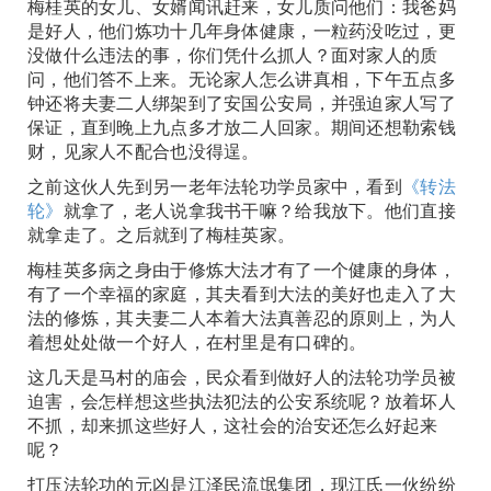
梅桂英的女儿、女婿闻讯赶来，女儿质问他们：我爸妈
是好人，他们炼功十几年身体健康，一粒药没吃过，更
没做什么违法的事，你们凭什么抓人？面对家人的质
问，他们答不上来。无论家人怎么讲真相，下午五点多
钟还将夫妻二人绑架到了安国公安局，并强迫家人写了
保证，直到晚上九点多才放二人回家。期间还想勒索钱
财，见家人不配合也没得逞。
之前这伙人先到另一老年法轮功学员家中，看到
《转法
轮》
就拿了，老人说拿我书干嘛？给我放下。他们直接
就拿走了。之后就到了梅桂英家。
梅桂英多病之身由于修炼大法才有了一个健康的身体，
有了一个幸福的家庭，其夫看到大法的美好也走入了大
法的修炼，其夫妻二人本着大法真善忍的原则上，为人
着想处处做一个好人，在村里是有口碑的。
这几天是马村的庙会，民众看到做好人的法轮功学员被
迫害，会怎样想这些执法犯法的公安系统呢？放着坏人
不抓，却来抓这些好人，这社会的治安还怎么好起来
呢？
打压法轮功的元凶是江泽民流氓集团，现江氏一伙纷纷