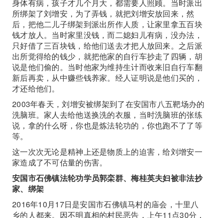
身体有病，孩子才几个月大，都需要人照顾。当时派出
所绑架了刘增安，为了弄钱，就把刘增安放回来，然
后，把他二儿子绑架到派出所作人质，让家里拿五百块
钱才放人。当时家里没钱，而二媳妇儿有病，没办法，
只好借了三百块钱，给他们送去才把人放回来。之后派
出所觉得给的钱少，就把他家的自行车抄走了四辆，胡
说是他们偷的。当时他家为维持生计而收来旧自行车翻
新后再卖，从中赚些钱养家。经人证明说是他们买的，
才还给他们。
2003年春天，刘增安被绑架到了在安国市八五靶场办的
洗脑班。家人去给他送换洗的衣服，当时洗脑班的张练
说，拿的什么呀，你也是炼法轮功的，你也跑不了了等
等。
这一次次无论是精神上还是物质上的迫害，给刘增安一
家造成了不可估量的伤害。
安国市石佛镇法轮功学员郭栾群、梅桂英夫妇被非法抄
家、绑架
2016年10月17日是安国市石佛镇马村的庙会，十里八
乡的人都来。因不明真相的村民恶告，上午11点30分，