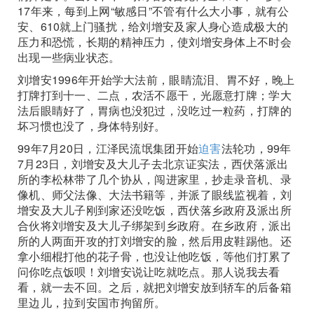
17年来，每到上网“敏感日”不管有什么大小事，就有公
安、610就上门骚扰，给刘增安及家人身心造成极大的
压力和恐慌，长期的精神压力，使刘增安身体上不时会
出现一些病业状态。
刘增安1996年开始学大法前，眼睛流泪、胃不好，晚上
打牌打到十一、二点，农活不愿干，光愿意打牌；学大
法后眼睛好了，胃病也没犯过，没吃过一粒药，打牌的
坏习惯也没了，身体特别好。
99年7月20日，江泽民流氓集团开始
迫害
法轮功，99年
7月23日，刘增安及大儿子去北京证实法，西伏落派出
所的李松林带了几个协从，闯进家里，抄走录音机、录
像机、师父法像、大法书籍等，并派了眼线监视着，刘
增安及大儿子刚到家还没吃饭，西伏落乡政府及派出所
合伙将刘增安及大儿子绑架到乡政府。在乡政府，派出
所的人两面开攻的打刘增安的脸，然后用皮鞋踢他。还
拿小细棍打他的花子骨，也没让他吃饭，等他们打累了
问你吃点饭呗！刘增安说让吃就吃点。那人说我去看
看，就一去不回。之后，就把刘增安放到轿车的后备箱
里边儿，拉到安国市拘留所。