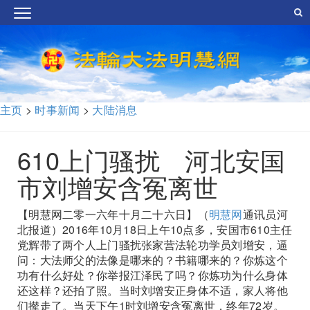
主页
>
时事新闻
>
大陆消息
610上门骚扰 河北安国
市刘增安含冤离世
【明慧网二零一六年十月二十六日】（
明慧网
通讯员河
北报道）2016年10月18日上午10点多，安国市610主任
党辉带了两个人上门骚扰张家营法轮功学员刘增安，逼
问：大法师父的法像是哪来的？书籍哪来的？你炼这个
功有什么好处？你举报江泽民了吗？你炼功为什么身体
还这样？还拍了照。当时刘增安正身体不适，家人将他
们撵走了。当天下午1时刘增安含冤离世，终年72岁。