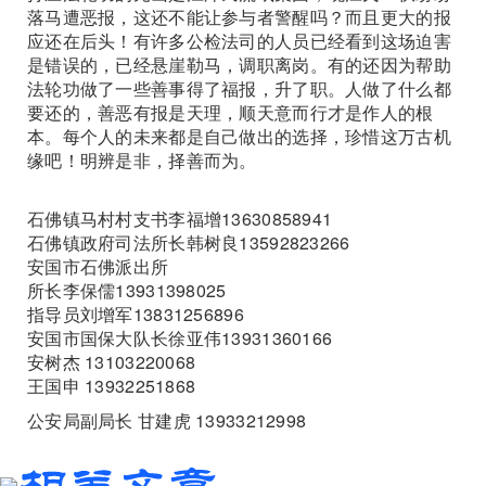
落马遭恶报，这还不能让参与者警醒吗？而且更大的报
应还在后头！有许多公检法司的人员已经看到这场迫害
是错误的，已经悬崖勒马，调职离岗。有的还因为帮助
法轮功做了一些善事得了福报，升了职。人做了什么都
要还的，善恶有报是天理，顺天意而行才是作人的根
本。每个人的未来都是自己做出的选择，珍惜这万古机
缘吧！明辨是非，择善而为。
石佛镇马村村支书李福增13630858941
石佛镇政府司法所长韩树良13592823266
安国市石佛派出所
所长李保儒13931398025
指导员刘增军13831256896
安国市国保大队长徐亚伟13931360166
安树杰 13103220068
王国申 13932251868
公安局副局长 甘建虎 13933212998