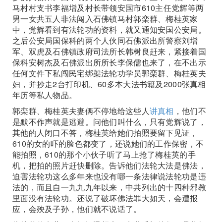
马村村支书李福增及村长带领安国市610主任党辉等两
男一女共五人非法闯入石佛镇马村郭栾群、梅桂英家
中，党辉看到有法轮功的资料，就又通知安国公安局。
之后公安局国保科的两个人伙同石佛派出所警察刘增
军、双虎及石佛镇政府司法所长韩树良赶来，紧接着国
保科安树杰及石佛派出所所长李保儒也来了，在不出示
任何文件下私闯民宅绑架法轮功学员郭栾群、梅桂英夫
妇，并抄走2台打印机、60多本大法书籍及2000张真相
年历等私人物品。
郭栾群、梅桂英夫妻俩不停地给这些人
讲真相
，他们不
是默不作声就是逃避。问他们叫什么，只有党辉说了，
其他的人闭口不答，梅桂英给她们拍照要留下见证，
610的女的吓的脸色都变了，还说她们的工作保密，不
能拍照，610的那个小伙子听了马上抢了梅桂英的手
机，把拍的照片赶快删除。告诉他们法轮大法是佛法，
迫害法轮功这么多年来也没有哪一条法律说法轮功是违
法的，而且自一九九九年以来，中共列出的十四种邪教
里面没有法轮功。还说了破坏佛法罪大如天，会遭报
应，会殃及子孙，他们就不说话了。