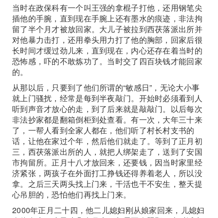
当时在政保科有一个叫王强的拿棍子打他，还用钢笔尖
插他的手腕，直到现在手腕上还有墨水的痕迹，非法拘
留了半个月才被放回家。大儿子被拉到西茯落派出所并
对他暴力击打，还用拳头用力打了他的胸部，回家后很
长时间才缓过劲儿来，直到现在，内心还存在着当时的
恐怖感，吓的不敢炼功了。当时交了四百块钱才能回家
的。
从那以后，只要到了他们所谓的“敏感日”，无论大小事
就上门骚扰，经常是每到半夜敲门。开始时必须看到人
听到声音才放心的走，到了后来就是敲敲门。以后每次
非法抄家都是翻箱倒柜到处查看。有一次，大年三十来
了，一帮人看到全家人都在，他们听了村长村支书的
话，让他在家过个年，然后他们就走了。等到了正月初
三，西茯落派出所的人，就把人绑架走了，送到了安国
市拘留所。正月十八才放回来，还要钱，因当时家里经
济紧张，两孩子在外面打工挣钱还得养着老人，所以没
拿。之后三天两头找上门来，干活也干不安生，整天提
心吊胆的，恐怕他们再找上门来。
2000年正月二十四，他二儿媳妇刚从娘家回来，儿媳妇