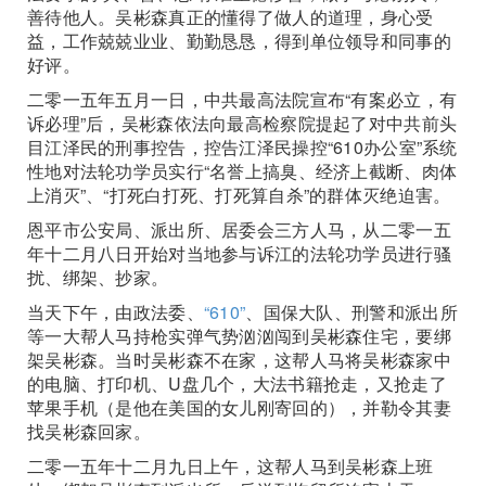
善待他人。吴彬森真正的懂得了做人的道理，身心受
益，工作兢兢业业、勤勤恳恳，得到单位领导和同事的
好评。
二零一五年五月一日，中共最高法院宣布“有案必立，有
诉必理”后，吴彬森依法向最高检察院提起了对中共前头
目江泽民的刑事控告，控告江泽民操控“610办公室”系统
性地对法轮功学员实行“名誉上搞臭、经济上截断、肉体
上消灭”、“打死白打死、打死算自杀”的群体灭绝迫害。
恩平市公安局、派出所、居委会三方人马，从二零一五
年十二月八日开始对当地参与诉江的法轮功学员进行骚
扰、绑架、抄家。
当天下午，由政法委、
“610”
、国保大队、刑警和派出所
等一大帮人马持枪实弹气势汹汹闯到吴彬森住宅，要绑
架吴彬森。当时吴彬森不在家，这帮人马将吴彬森家中
的电脑、打印机、U盘几个，大法书籍抢走，又抢走了
苹果手机（是他在美国的女儿刚寄回的），并勒令其妻
找吴彬森回家。
二零一五年十二月九日上午，这帮人马到吴彬森上班