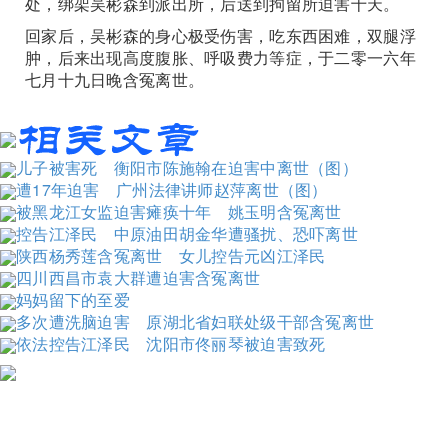
处，绑架吴彬森到派出所，后送到拘留所迫害十天。
回家后，吴彬森的身心极受伤害，吃东西困难，双腿浮
肿，后来出现高度腹胀、呼吸费力等症，于二零一六年
七月十九日晚含冤离世。
儿子被害死 衡阳市陈施翰在迫害中离世（图）
遭17年迫害 广州法律讲师赵萍离世（图）
被黑龙江女监迫害瘫痪十年 姚玉明含冤离世
控告江泽民 中原油田胡金华遭骚扰、恐吓离世
陕西杨秀莲含冤离世 女儿控告元凶江泽民
四川西昌市袁大群遭迫害含冤离世
妈妈留下的至爱
多次遭洗脑迫害 原湖北省妇联处级干部含冤离世
依法控告江泽民 沈阳市佟丽琴被迫害致死