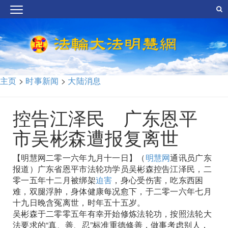
主页
>
时事新闻
>
大陆消息
控告江泽民 广东恩平
市吴彬森遭报复离世
【明慧网二零一六年九月十一日】（
明慧网
通讯员广东
报道）广东省恩平市法轮功学员吴彬森控告江泽民，二
零一五年十二月被绑架
迫害
，身心受伤害，吃东西困
难，双腿浮肿，身体健康每况愈下，于二零一六年七月
十九日晚含冤离世，时年五十五岁。
吴彬森于二零零五年有幸开始修炼法轮功，按照法轮大
法要求的“真、善、忍”标准重德修善，做事考虑别人，