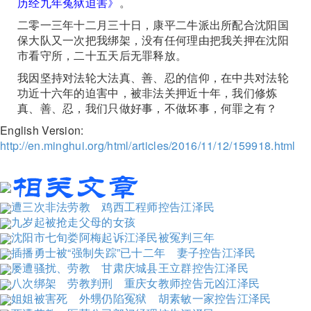
历经九年冤狱迫害》
。
二零一三年十二月三十日，康平二牛派出所配合沈阳国
保大队又一次把我绑架，没有任何理由把我关押在沈阳
市看守所，二十五天后无罪释放。
我因坚持对法轮大法真、善、忍的信仰，在中共对法轮
功近十六年的迫害中，被非法关押近十年，我们修炼
真、善、忍，我们只做好事，不做坏事，何罪之有？
English Version:
http://en.minghui.org/html/articles/2016/11/12/159918.html
遭三次非法劳教 鸡西工程师控告江泽民
九岁起被抢走父母的女孩
沈阳市七旬娄阿梅起诉江泽民被冤判三年
插播勇士被“强制失踪”已十二年 妻子控告江泽民
屡遭骚扰、劳教 甘肃庆城县王立群控告江泽民
八次绑架 劳教判刑 重庆女教师控告元凶江泽民
姐姐被害死 外甥仍陷冤狱 胡素敏一家控告江泽民