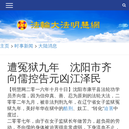
主页
>
时事新闻
>
大陆消息
遭冤狱九年 沈阳市齐
向儒控告元凶江泽民
【明慧网二零一六年十月十日】沈阳市康平县法轮功学
员齐向儒，因为信仰真、善、忍为原则的法轮大法，二
零零二年九月，被非法判刑九年，在辽宁省女子监狱冤
狱九年，美好年华在狱中的
酷刑
、奴工、“转化”
迫害
中
度过。
二零零七年，由于在女子监狱长年做苦力，超负荷的劳
动，齐向儒的身体被迫害得非常虚弱，下身流血不止，