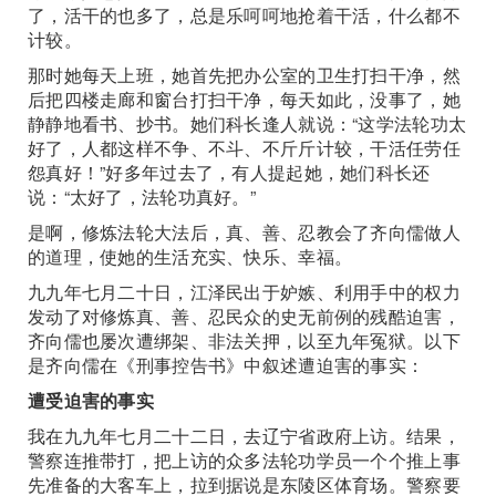
了，活干的也多了，总是乐呵呵地抢着干活，什么都不
计较。
那时她每天上班，她首先把办公室的卫生打扫干净，然
后把四楼走廊和窗台打扫干净，每天如此，没事了，她
静静地看书、抄书。她们科长逢人就说：“这学法轮功太
好了，人都这样不争、不斗、不斤斤计较，干活任劳任
怨真好！”好多年过去了，有人提起她，她们科长还
说：“太好了，法轮功真好。”
是啊，修炼法轮大法后，真、善、忍教会了齐向儒做人
的道理，使她的生活充实、快乐、幸福。
九九年七月二十日，江泽民出于妒嫉、利用手中的权力
发动了对修炼真、善、忍民众的史无前例的残酷迫害，
齐向儒也屡次遭绑架、非法关押，以至九年冤狱。以下
是齐向儒在《刑事控告书》中叙述遭迫害的事实：
遭受迫害的事实
我在九九年七月二十二日，去辽宁省政府上访。结果，
警察连推带打，把上访的众多法轮功学员一个个推上事
先准备的大客车上，拉到据说是东陵区体育场。警察要