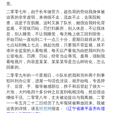
觉。
二零零七年，由于长年做苦力，超负荷的劳动我身体被
迫害的非常虚弱，来例假不走，流血不止，去医院检
查，说是子宫肌瘤。这时又换了队长，她强迫我转化背
监规，不背就罚站，罚打扫厕所，别人休息，不让我休
息，别人睡觉，不让我睡觉，每天晚上收工回到宿舍，
开始罚站一直站到二十一点三十分，星期日就得从早上
七点站到晚上七点，挑起仇恨，只要我不背监规，就不
准许全监室的人看电视，每天以产量低为由把我叫到办
公室电击、罚蹲、罚站，经常当众辱骂、羞辱，强制我
看电视片，内容是某某、某某某等是怎么样转化，怎么
回家的。
二零零九年的一个星期日，小队长把我和另外两个刑事
犯叫到办公室，进屋一句话也没说，就开始电，专选脖
子、后背、手、脸等敏感部位，脖子和后背起了很大一
片泡，大约电四十多分钟之后直到电棍没电，然后强迫
继续干活。二零零八年，丈夫被迫提出与我离婚。二零
一一年五月二十二日经历了九年冤狱被释放回来。我被
迫害的详情，请见
明慧网
报道：
《辽宁省康平县齐向儒