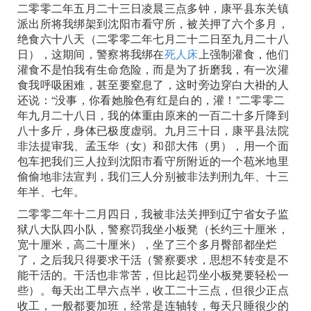
二零零二年五月二十三日凌晨三点多钟，康平县东关镇
派出所将我绑架到沈阳市看守所，被关押了六个多月，
绝食六十八天（二零零二年七月二十二日至九月二十八
日），这期间，警察将我绑在
死人床
上强制灌食，他们
灌食不是怕我有生命危险，而是为了折磨我，有一次灌
食我呼吸困难，甚至要窒息了，这时旁边穿白大褂的人
还说：“没事，你看她脸色有红是白的，灌！”二零零二
年九月二十八日，我的体重由原来的一百二十多斤降到
八十多斤，身体已极度虚弱。九月三十日，康平县法院
非法提审我、孟玉华（女）和邵大伟（男），用一个面
包车把我们三人拉到沈阳市看守所附近的一个苞米地里
偷偷地非法宣判，我们三人分别被非法判刑九年、十三
年半、七年。
二零零二年十二月四日，我被非法关押到辽宁省女子监
狱八大队四小队，警察罚我坐小板凳（长约三十厘米，
宽十厘米，高二十厘米），坐了三个多月臀部都坐烂
了，之后我只得要求干活（警察要求，思想不转变是不
能干活的。干活也非常苦，但比起罚坐小板凳要轻松一
些）。每天出工早六点半，收工二十三点，但很少正点
收工，一般都要加班，经常是连轴转，每天只睡很少的