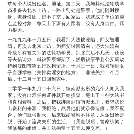
求每个人说出姓名、地址。第二天，我与其他法轮功学
员准备去北京上访，一路上到处是警察，他们随时搜
身，查身份证，进不了京，回家后，我就成了单位的重
点监控对象，每天上下班有人跟着，没有人身自由。压
力很大。
一九九九年十月五日，我看到大法被诬陷，师父被通
缉，再次去北京上访，为师父讨回清白，还大法清白，
释放所有被关押的法轮功学员。到北京后不几天，还没
等去信访办，就被警察绑架了，然后被康平县公安局劫
持到沈阳市第五行政拘留所。十月三十日，我被转到女
子自强学校（关押卖淫女的地方），非法关押二个月
后，十二月十五日回到家中。
二零零一年九月二十六日，镇南派出所的几个人闯入我
家，没有出示任何证件就开始搜查，翻出了一些大法书
和真相资料，之后，把我绑架到镇南派出所，要求我说
出资料的来源，我拒绝，然后他们就录像造假，我不配
合，他们就强制录。后来我趁警察不注意，从派出所走
脱，开始了流离失所的生活。（我走脱后，警察绑架了
我修炼的姐姐，并非法拘留十五天以便交差。）