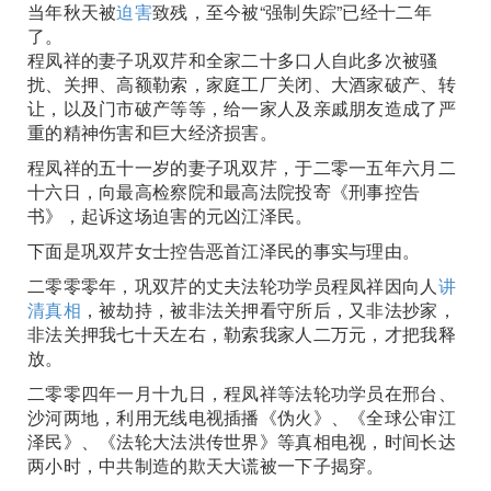
当年秋天被
迫害
致残，至今被“强制失踪”已经十二年
了。
程凤祥的妻子巩双芹和全家二十多口人自此多次被骚
扰、关押、高额勒索，家庭工厂关闭、大酒家破产、转
让，以及门市破产等等，给一家人及亲戚朋友造成了严
重的精神伤害和巨大经济损害。
程凤祥的五十一岁的妻子巩双芹，于二零一五年六月二
十六日，向最高检察院和最高法院投寄《刑事控告
书》，起诉这场迫害的元凶江泽民。
下面是巩双芹女士控告恶首江泽民的事实与理由。
二零零零年，巩双芹的丈夫法轮功学员程凤祥因向人
讲
清真相
，被劫持，被非法关押看守所后，又非法抄家，
非法关押我七十天左右，勒索我家人二万元，才把我释
放。
二零零四年一月十九日，程凤祥等法轮功学员在邢台、
沙河两地，利用无线电视插播《伪火》、《全球公审江
泽民》、《法轮大法洪传世界》等真相电视，时间长达
两小时，中共制造的欺天大谎被一下子揭穿。