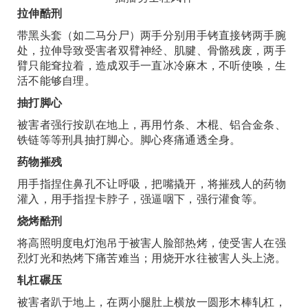
拉伸酷刑
带黑头套（如二马分尸）两手分别用手铐直接铐两手腕
处，拉伸导致受害者双臂神经、肌腱、骨骼残废，两手
臂只能耷拉着，造成双手一直冰冷麻木，不听使唤，生
活不能够自理。
抽打脚心
被害者强行按趴在地上，再用竹条、木棍、铝合金条、
铁链等等刑具抽打脚心。脚心疼痛通透全身。
药物摧残
用手指捏住鼻孔不让呼吸，把嘴撬开，将摧残人的药物
灌入，用手指捏卡脖子，强逼咽下，强行灌食等。
烧烤酷刑
将高照明度电灯泡吊于被害人脸部热烤，使受害人在强
烈灯光和热烤下痛苦难当；用烧开水往被害人头上浇。
轧杠碾压
被害者趴于地上，在两小腿肚上横放一圆形木棒轧杠，