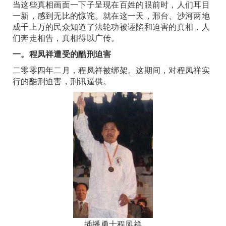
当这些真相画面一下子呈现在百姓的眼前时，人们耳目
一新，感到无比的惊诧。就在这一天，邢台、沙河两地
成千上万的民众知道了法轮功被诬陷和迫害的真相，人
们奔走相告，真相得以广传。
一。程凤祥遭受的酷刑迫害
二零零四年二月，程凤祥被绑架。这期间，对程凤祥实
行的酷刑迫害，刑讯逼供。
插播勇士程凤祥