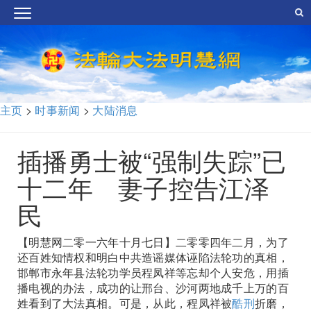
主页
>
时事新闻
>
大陆消息
插播勇士被“强制失踪”已
十二年 妻子控告江泽
民
【明慧网二零一六年十月七日】二零零四年二月，为了
还百姓知情权和明白中共造谣媒体诬陷法轮功的真相，
邯郸市永年县法轮功学员程凤祥等忘却个人安危，用插
播电视的办法，成功的让邢台、沙河两地成千上万的百
姓看到了大法真相。可是，从此，程凤祥被
酷刑
折磨，