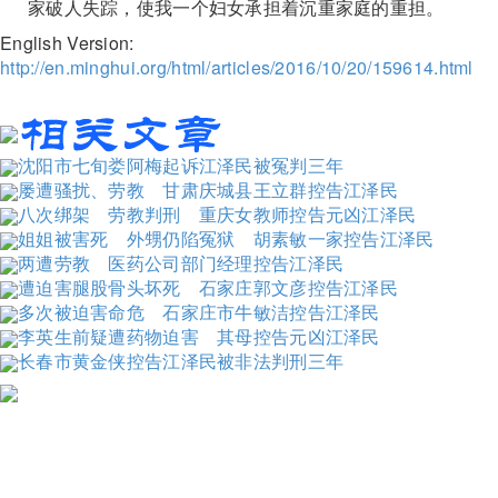
家破人失踪，使我一个妇女承担着沉重家庭的重担。
English Version:
http://en.minghui.org/html/articles/2016/10/20/159614.html
沈阳市七旬娄阿梅起诉江泽民被冤判三年
屡遭骚扰、劳教 甘肃庆城县王立群控告江泽民
八次绑架 劳教判刑 重庆女教师控告元凶江泽民
姐姐被害死 外甥仍陷冤狱 胡素敏一家控告江泽民
两遭劳教 医药公司部门经理控告江泽民
遭迫害腿股骨头坏死 石家庄郭文彦控告江泽民
多次被迫害命危 石家庄市牛敏洁控告江泽民
李英生前疑遭药物迫害 其母控告元凶江泽民
长春市黄金侠控告江泽民被非法判刑三年