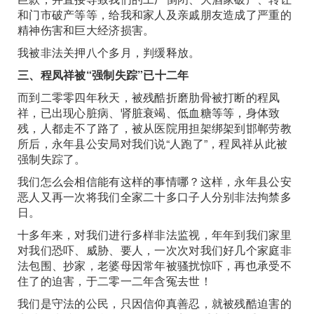
和门市破产等等，给我和家人及亲戚朋友造成了严重的
精神伤害和巨大经济损害。
我被非法关押八个多月，判缓释放。
三、程凤祥被“强制失踪”已十二年
而到二零零四年秋天，被残酷折磨肋骨被打断的程凤
祥，已出现心脏病、肾脏衰竭、低血糖等等，身体致
残，人都走不了路了，被从医院用担架绑架到邯郸劳教
所后，永年县公安局对我们说“人跑了”，程凤祥从此被
强制失踪了。
我们怎么会相信能有这样的事情哪？这样，永年县公安
恶人又再一次将我们全家二十多口子人分别非法拘禁多
日。
十多年来，对我们进行多样非法监视，年年到我们家里
对我们恐吓、威胁、要人，一次次对我们好几个家庭非
法包围、抄家，老婆母因常年被骚扰惊吓，再也承受不
住了的迫害，于二零一二年含冤去世！
我们是守法的公民，只因信仰真善忍，就被残酷迫害的