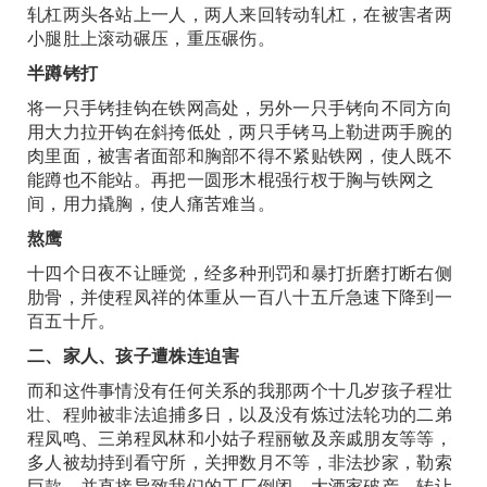
轧杠两头各站上一人，两人来回转动轧杠，在被害者两
小腿肚上滚动碾压，重压碾伤。
半蹲铐打
将一只手铐挂钩在铁网高处，另外一只手铐向不同方向
用大力拉开钩在斜挎低处，两只手铐马上勒进两手腕的
肉里面，被害者面部和胸部不得不紧贴铁网，使人既不
能蹲也不能站。再把一圆形木棍强行杈于胸与铁网之
间，用力撬胸，使人痛苦难当。
熬鹰
十四个日夜不让睡觉，经多种刑罚和暴打折磨打断右侧
肋骨，并使程凤祥的体重从一百八十五斤急速下降到一
百五十斤。
二、家人、孩子遭株连迫害
而和这件事情没有任何关系的我那两个十几岁孩子程壮
壮、程帅被非法追捕多日，以及没有炼过法轮功的二弟
程凤鸣、三弟程凤林和小姑子程丽敏及亲戚朋友等等，
多人被劫持到看守所，关押数月不等，非法抄家，勒索
巨款，并直接导致我们的工厂倒闭、大酒家破产、转让