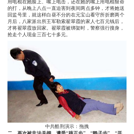
用电棍在她脸上、嘴上电击，还在她的嘴上用电棍狠命
的打，从晚上八点一直迫害到夜间两点多钟，才将她送
回监号里，就这样白昼不分的在元宝山看守所折磨两个
月后，八家派出所王军勒索翟翠霞的家人七百元钱后，
才将翟翠霞放回家。翟翠霞被绑架时，警察强行搜身，
抢走个人现金三百七十多元。
中共酷刑演示：拖拽
二、再次被非法关押 遭受“跳正步”、“鸭子步”、“开