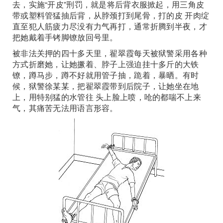
去，实施“开皮”刑罚，就是将后背衣服掀起，用三角皮
带或塑料管猛抽后背，从脖颈打到尾骨，打的皮 开肉绽
直至犯人筋疲力尽没有力气再打，通常折腾到半夜，才
把她戴着手铐脚镣放回号里。
被非法关押的四十多天里，翟翠霞每天被狱警采用各种
方式折磨她，让她撅着、脖子上强迫挂十多斤的大铁
镣，蹲马步，蹲不好就用管子抽，跪着，暴晒。有时
候，狱警徐某某，把翟翠霞带到后院子，让她坐在地
上，用特别猛的水管往 头上脸上喷，呛的都喘不上来
气，其痛苦无法用语言形容。