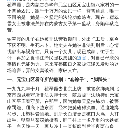
翟翠霞，是内蒙古赤峰市元宝山区元宝山镇八家村的一
个普通农民，跟千千万万的农民一样，普普通通，唯一
不同的是，她是一名坚定的法轮功修炼者。现在，翟翠
霞女士被非法关押在内蒙古女子第一监狱，身陷牢狱之
苦。
翟翠霞的儿子在她被非法劳教期间，外出打工后，至今
下落不明、生死未卜。她丈夫在她被非法判刑后，心情
忧郁出车祸身亡。只有一个女儿，现已成家，忙于生
计，再加之畏惧江泽民强权集团的
迫害
，对自己母亲的
事情也无能为力。原来完整四口之家被江泽民发动的这
场迫害，弄的支离破碎、家破人亡。
一、元宝山区看守所的酷刑：“套镣子”、“脚踩头”
一九九九年十月，翟翠霞去北京上访，被警察绑架到北
京市西城看守所非法关押十天，随后被非法劫持到元宝
山区平庄看守所。在那里，因为她每天坚持炼功，被警
察罚跪、腿底下垫东西，经常把腿硌得流血。逼迫她蹲
马步、用塑料管抽她。副所长白洁更是破口大骂、大打
出手。狱警丛某罚她撅着，脖子挂上十多斤重的大铁镣
子，白天跪一天，再从晚上一直折磨到后半夜两点多