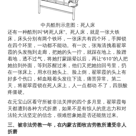
中共酷刑示意图：死人床
还有一种酷刑叫“铐死人床”。死人床，就是一张大铁
床，床头分别有两个铁环，一张床共有四个环，手脚锁
在四个环里，一动都不能动。有一次，张海清拽着翟翠
霞的头发拖到走廊，把她的头一拧，就踩在地上，脸蹭
着地，透不过气，将她打蒙踢晕以后，再让“610”的人把
她抬到外面，等到苏醒过来，他们又把她抬回号里，扔
在一张床上，用水往她头上、脸上倒，翟翠霞的头上有
好多个伤口，鲜血顺着头发往下流，痛苦异常。第二
天，将翟翠霞锁在死人床上，人一点都动 不了，四肢酸
疼僵硬。
在元宝山区看守所被非法关押的四个多月里，翟翠霞每
天都遭到各种方式折磨，如果不是有惊人的意志力和对
法轮大法坚定的信念，很难想象她是否还能熬过来。
三、被非法劳教一年，在内蒙古图牧吉劳教所遭受非人
折磨