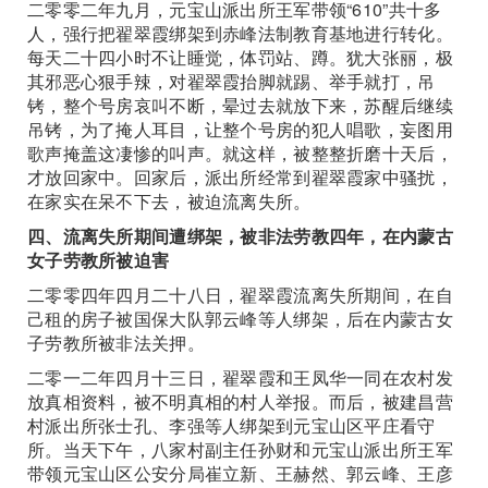
二零零二年九月，元宝山派出所王军带领“610”共十多
人，强行把翟翠霞绑架到赤峰法制教育基地进行转化。
每天二十四小时不让睡觉，体罚站、蹲。犹大张丽，极
其邪恶心狠手辣，对翟翠霞抬脚就踢、举手就打，吊
铐，整个号房哀叫不断，晕过去就放下来，苏醒后继续
吊铐，为了掩人耳目，让整个号房的犯人唱歌，妄图用
歌声掩盖这凄惨的叫声。就这样，被整整折磨十天后，
才放回家中。回家后，派出所经常到翟翠霞家中骚扰，
在家实在呆不下去，被迫流离失所。
四、流离失所期间遭绑架，被非法劳教四年，在内蒙古
女子劳教所被迫害
二零零四年四月二十八日，翟翠霞流离失所期间，在自
己租的房子被国保大队郭云峰等人绑架，后在内蒙古女
子劳教所被非法关押。
二零一二年四月十三日，翟翠霞和王凤华一同在农村发
放真相资料，被不明真相的村人举报。而后，被建昌营
村派出所张士孔、李强等人绑架到元宝山区平庄看守
所。当天下午，八家村副主任孙财和元宝山派出所王军
带领元宝山区公安分局崔立新、王赫然、郭云峰、王彦