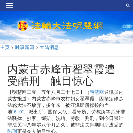
主页
>
时事新闻
>
大陆消息
内蒙古赤峰市翟翠霞遭
受酷刑 触目惊心
【明慧网二零一五年八月二十七日】（
明慧网
通讯员内
蒙古报道）内蒙古赤峰市农村妇女翟翠霞，因坚定修炼
法轮大法不放弃，多年来，被江泽民所操控的当
地
“610”
、派出所、国保大队、看守所、劳教所等爪牙非
法骚扰、抄家、绑架、洗脑、劳教、判刑，到今日累计
非法关押八年零八个月之久，被非法关押期间所遭受的
酷刑
更是令人触目惊心。