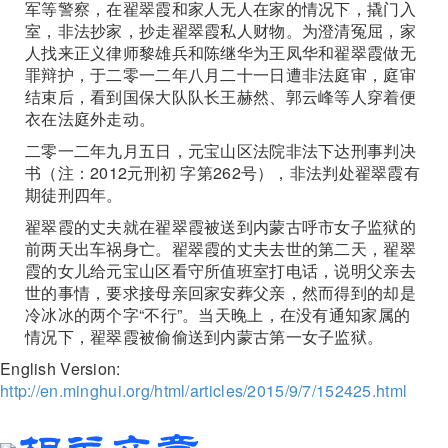
军等警察，在翟翠霞和家人无人在家的情况下，撬门入
室，非法抄家，抄走翟翠霞私人财物。为澄清冤屈，家
人找来正义律师黎雄兵和陈继华为王凤华和翟翠霞做无
罪辩护，于二零一二年八月二十一日遭非法庭审，庭审
结束后，看到国保大队队长王赫然、郭云峰等人穿着便
衣在法庭外走动。
二零一二年九月五日，元宝山区法院非法下达刑事判决
书（注：2012元刑初 字第262号），非法判处翟翠霞有
期徒刑四年。
翟翠霞的丈夫就在翟翠霞被送到内蒙古呼市女子监狱的
前两天出车祸身亡。翟翠霞的丈夫去世的第二天，翟翠
霞的女儿给元宝山区看守所值班室打电话，说明父亲去
世的事情，要求接母亲回家安葬父亲，然而得到的却是
冷冰冰的两个字“不行”。当天晚上，在没有通知家属的
情况下，翟翠霞被偷偷送到内蒙古第一女子监狱。
English Version:
http://en.minghui.org/html/articles/2015/9/7/152425.html