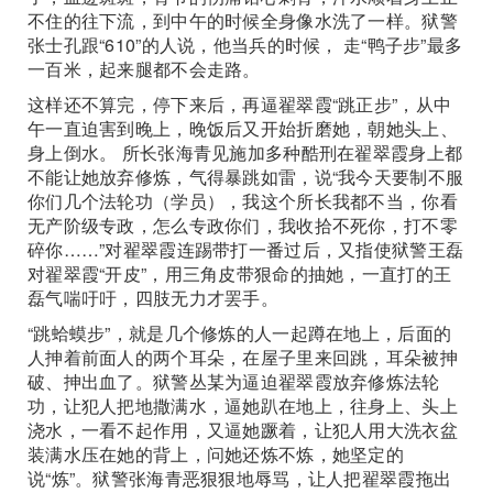
不住的往下流，到中午的时候全身像水洗了一样。狱警
张士孔跟“610”的人说，他当兵的时候， 走“鸭子步”最多
一百米，起来腿都不会走路。
这样还不算完，停下来后，再逼翟翠霞“跳正步”，从中
午一直迫害到晚上，晚饭后又开始折磨她，朝她头上、
身上倒水。 所长张海青见施加多种酷刑在翟翠霞身上都
不能让她放弃修炼，气得暴跳如雷，说“我今天要制不服
你们几个法轮功（学员），我这个所长我都不当，你看
无产阶级专政，怎么专政你们，我收拾不死你，打不零
碎你……”对翟翠霞连踢带打一番过后，又指使狱警王磊
对翟翠霞“开皮”，用三角皮带狠命的抽她，一直打的王
磊气喘吁吁，四肢无力才罢手。
“跳蛤蟆步”，就是几个修炼的人一起蹲在地上，后面的
人抻着前面人的两个耳朵，在屋子里来回跳，耳朵被抻
破、抻出血了。狱警丛某为逼迫翟翠霞放弃修炼法轮
功，让犯人把地撒满水，逼她趴在地上，往身上、头上
浇水，一看不起作用，又逼她蹶着，让犯人用大洗衣盆
装满水压在她的背上，问她还炼不炼，她坚定的
说“炼”。狱警张海青恶狠狠地辱骂，让人把翟翠霞拖出