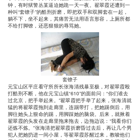
钟，有时狱警丛某逼迫她跪一天一夜。翟翠霞还遭到一
种叫“套镣子”的酷刑折磨，即把双手和双脚套在一起，
躺不下，坐不起来，其痛苦无法用语言形容，上厕所都
不给打脚镣，还恶狠狠的辱骂她。
套镣子
元宝山区平庄看守所所长张海清残暴至极，对翟翠霞殴
打酷刑不断，他在元宝山镇“610”的面前问：“你们谁去
过北京，把手举起来。”翟翠霞把手举了起来，张海清就
猛的将翟翠霞拖到走廊里，连踢带打，把她踢倒后，用
脚往她头上狠命的踢，用脚踩她的脑袋。后来，就揪着
翟翠霞的头发在走廊里拖来拖去，边拖边说：“我看你们
还炼不炼。”张海清把翟翠霞折磨昏过去后，再让几个男
犯人把她扔进一间小屋，等翟翠霞苏醒过来，教唆他们