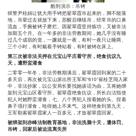
酷刑演示：吊铐
狱警尹桂娟让犹大用手铐把翟翠霞吊起来的，脚不能落
地，吊晕过去就放下来，苏醒后继续吊，经常吊的口鼻
流血，手腕被铐子磨烂。因翟翠霞坚持炼功，又被非法
加期五个月。在一年多的非法劳教期间，她几乎没有睡
过几个成宿的觉，一蹶就是一夜，有时一夜只让睡两、
三个小时，有时戴着手铐站着，有时被铐在床上。
第三次被非法关押在元宝山平庄看守所，绝食抗议九
天，遭野蛮灌食
二零零一年冬，非法劳教期满后，翟翠霞回到家的二十
多天后，再次被元宝山派出所王军和“610”崔桂芝闯入家
中，非法抄家，以公安局长要找她谈话为由，又将她绑
架到元宝山区看守所。翟翠霞绝食抗议，所长白洁指使
犯人对她野蛮灌食，七、八个男犯人按着她的头、捏着
鼻子强行灌食，呛得她上不来气。这样绝食到第九天，
王军勒索翟翠霞家人一百多元，才放翟翠霞回家。
被绑架到赤峰法制教育基地，非法洗脑十天，遭体罚、
吊铐，回家后被迫流离失所