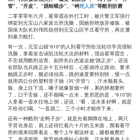
管”、“开皮”、“跳蛤蟆步”、“铐
死人床
”等酷刑折磨
二零零零年六月，翟翠霞在外打工时，被片警王军强行
绑架到元宝山八家派出所洗脑，因她拒绝放弃修炼，被
国保大队长刘伟民劫持到元宝山区平庄看守所，再次遭
到暴力殴打。
有一次，元宝山镇“610”的人到看守所给法轮功学员强制
洗脑，拿着攻击诬陷法轮大法的材料，强迫翟翠霞念，
不念就用酷刑迫害。副所长白杰逼迫她“跳正步”，还说
在部队当兵跳正步十五分钟后，心脏就停止跳动。要求
她跳正步时，腿必须抬高，跳的速度要特别快，慢一点
就用四公分的塑料管子抽（叫“开管”），汗水顺着头、
脸、身上往下流，嗓子就像冒烟一样，累的肺都要炸
了，口干舌燥，还不能喝一点水，更邪恶的是，“610”的
人拿着一壶水往地上倒，还说：“看，这水多好啊，就是
不给你们喝。”一直跳二、三个小时才能停下来。
还有一种酷刑“走鸭子步”，就是光着脚蹲在地上，两只
手背在身后，肩上还得扛着六十斤的玉米面，围着看守
所的墙来回蹲着走，整个上午都这样走，腿都被爬烂
了，血迹斑斑，骨节的伤痛钻心刺骨，汗水顺着身上止