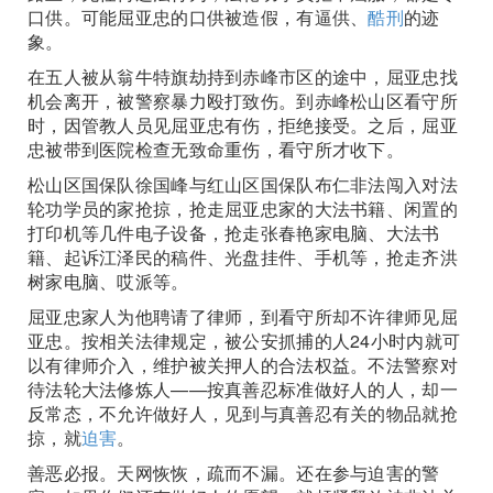
口供。可能屈亚忠的口供被造假，有逼供、
酷刑
的迹
象。
在五人被从翁牛特旗劫持到赤峰市区的途中，屈亚忠找
机会离开，被警察暴力殴打致伤。到赤峰松山区看守所
时，因管教人员见屈亚忠有伤，拒绝接受。之后，屈亚
忠被带到医院检查无致命重伤，看守所才收下。
松山区国保队徐国峰与红山区国保队布仁非法闯入对法
轮功学员的家抢掠，抢走屈亚忠家的大法书籍、闲置的
打印机等几件电子设备，抢走张春艳家电脑、大法书
籍、起诉江泽民的稿件、光盘挂件、手机等，抢走齐洪
树家电脑、哎派等。
屈亚忠家人为他聘请了律师，到看守所却不许律师见屈
亚忠。按相关法律规定，被公安抓捕的人24小时内就可
以有律师介入，维护被关押人的合法权益。不法警察对
待法轮大法修炼人——按真善忍标准做好人的人，却一
反常态，不允许做好人，见到与真善忍有关的物品就抢
掠，就
迫害
。
善恶必报。天网恢恢，疏而不漏。还在参与迫害的警