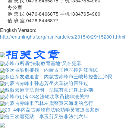
池 忠 民 0476-8466875 手机13847654980
办公室
池 忠 民 0476-8466875 手机13847654980
值 班 室 0476-8446877
English Version:
http://en.minghui.org/html/articles/2015/8/29/152301.html
赤峰市所谓“法制教育基地”又在犯罪
多次被酷刑摧残 内蒙古王艳平控告江泽民
多位亲友遭迫害 内蒙古赤峰市王峻岭控告江泽民
内蒙古赤峰市孙志芳坐火车被迫害经过
戴振云遭非法判刑 法院有意消耗上诉期
赤峰市仍有43名法轮功学员被非法关押
内蒙古赤峰市巴林左旗警察宋海龙的恶行
2014年内蒙古赤峰市法轮功学员被迫害案例
曾三次遭冤狱 李玉芬又被非法判六年