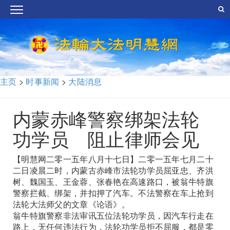
主页
>
时事新闻
>
大陆消息
内蒙赤峰警察绑架法轮
功学员 阻止律师会见
【明慧网二零一五年八月十七日】二零一五年七月二十
二日凌晨二时，内蒙古赤峰市法轮功学员屈亚忠、齐洪
树、魏国玉、王金蓉、张春艳在高速路口，被翁牛特旗
警察拦截、绑架，并扣押了汽车。不法警察在车上抢到
法轮大法师父的文章《论语》。
翁牛特旗警察非法审讯五位法轮功学员，因汽车行走在
路上，无任何违法行为，法轮功学员拒不屈服，都是零