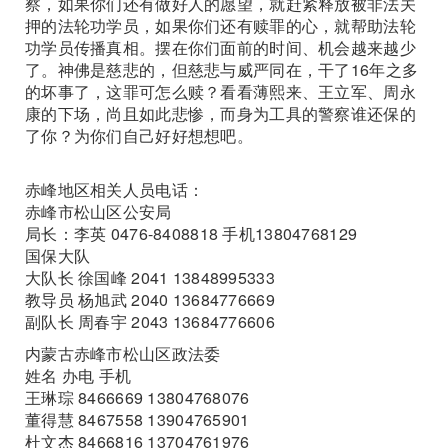
察，如果你们还有做好人的愿望，就赶紧释放被非法关
押的法轮功学员，如果你们还有赎罪的心，就帮助法轮
功学员传播真相。摆在你们面前的时间、机会越来越少
了。神佛是慈悲的，但慈悲与威严同在，干了16年之多
的坏事了，这罪可怎么赎？看看薄熙来、王立军、周永
康的下场，尚且如此悲惨，而身为工具的警察谁还保的
了你？为你们自己好好想想吧。
赤峰地区相关人员电话：
赤峰市松山区公安局
局长：李英 0476-8408818 手机13804768129
国保大队
大队长 徐国峰 2041 13848995333
教导员 杨旭武 2040 13684776669
副队长 周春宇 2043 13684776606
内蒙古赤峰市松山区政法委
姓名 办电 手机
王琳琮 8466669 13804768076
董得慧 8467558 13904765901
杜文杰 8466816 13704761976