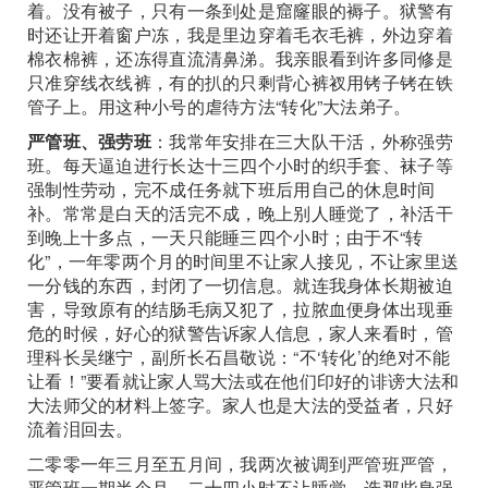
着。没有被子，只有一条到处是窟窿眼的褥子。狱警有
时还让开着窗户冻，我是里边穿着毛衣毛裤，外边穿着
棉衣棉裤，还冻得直流清鼻涕。我亲眼看到许多同修是
只准穿线衣线裤，有的扒的只剩背心裤衩用铐子铐在铁
管子上。用这种小号的虐待方法“转化”大法弟子。
严管班、强劳班
：我常年安排在三大队干活，外称强劳
班。每天逼迫进行长达十三四个小时的织手套、袜子等
强制性劳动，完不成任务就下班后用自己的休息时间
补。常常是白天的活完不成，晚上别人睡觉了，补活干
到晚上十多点，一天只能睡三四个小时；由于不“转
化”，一年零两个月的时间里不让家人接见，不让家里送
一分钱的东西，封闭了一切信息。就连我身体长期被迫
害，导致原有的结肠毛病又犯了，拉脓血便身体出现垂
危的时候，好心的狱警告诉家人信息，家人来看时，管
理科长吴继宁，副所长石昌敬说：“不‘转化’的绝对不能
让看！”要看就让家人骂大法或在他们印好的诽谤大法和
大法师父的材料上签字。家人也是大法的受益者，只好
流着泪回去。
二零零一年三月至五月间，我两次被调到严管班严管，
严管班一期半个月，二十四小时不让睡觉。选那些身强