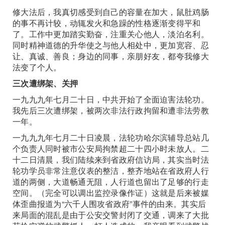
修大法后，我真切感受到自己的容量在加大，鼠肚鸡肠
的事不再计较，动辄发火和急躁的性格逐渐变得平和
了。工作中更加踏实勤奋，注重关心他人，淡泊名利。
同时精神道德的升华使之与他人相处中，更加宽容、忍
让、真诚、善良；身边的同事，亲朋好友，都夸我修大
法变了个人。
三次遭绑架、关押
一九九九年七月二十日，中共开始了全面迫害法轮功。
我先后三次遭绑架，被两次非法行政拘留和遭非法劳教
一年。
一九九九年七月二十日凌晨，法轮功哈尔滨辅导总站几
个负责人同时被市公安局拘禁超二十四小时未放人。二
十二日清晨，我们陆续来到省政府信访局，其实当时法
轮功学员非常注意仪表的整洁，整齐地站在省政府人行
道的两侧，大道畅通无阻，人行道也留出了足够的行走
空间。（完全可以调出监控录像作证）这就是后来被媒
体歪曲报道为“六千人围攻省政府”事件的由来。其实后
来局面的混乱是由于公安交警封闭了交通，调来了大批