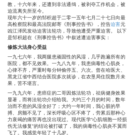
教，十六年来，还遭到非法通缉，被剥夺工作机会，被
迫流离失所至今。
现年六十一岁的邹积超于二零一五年七月二十七日向最
高检察院和最高法院邮寄《刑事控告书》，控告
迫害
元
凶江泽民发动迫害法轮功，导致他遭受严重迫害。 以下
是邹积超在《刑事控告书》中叙述遭迫害事实：
修炼大法身心受益
一九七六年，我两腿患顽固性的风湿，几乎跑遍所有的
医院，都不见效果。一九八九年，我患病毒性心肌炎，
心律不齐，严重时每分钟偷停五、六次。曾在哈医大、
黑龙江省中西结合医院多次就诊，在农垦局住院数月未
果，苦不堪言。
一九九六年，患癌症的二哥因炼法轮功，祛病健身效果
显著，而将法轮功介绍给我。大约三个月的时间，数年
治而不愈的风湿全好了；大约一年时间，我心脏的早
搏、房颤不见了，深长呼吸心区不疼了，劳累后那种心
力衰竭的痛苦再也没出现过。现代医学“心肌细胞一经损
伤无法修复”的结论被打破了，我的病毒性心肌炎不翼而
飞了。我感觉年轻了十几岁。