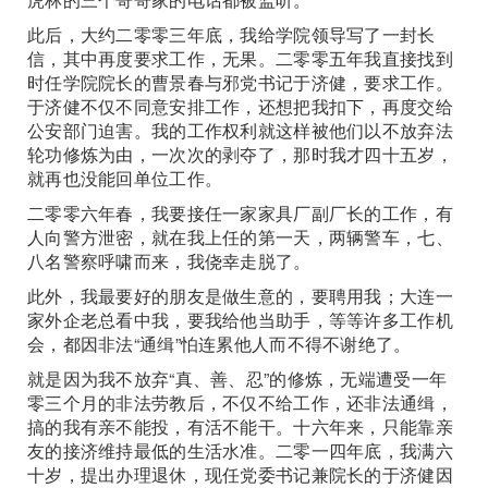
此后，大约二零零三年底，我给学院领导写了一封长
信，其中再度要求工作，无果。二零零五年我直接找到
时任学院院长的曹景春与邪党书记于济健，要求工作。
于济健不仅不同意安排工作，还想把我扣下，再度交给
公安部门迫害。我的工作权利就这样被他们以不放弃法
轮功修炼为由，一次次的剥夺了，那时我才四十五岁，
就再也没能回单位工作。
二零零六年春，我要接任一家家具厂副厂长的工作，有
人向警方泄密，就在我上任的第一天，两辆警车，七、
八名警察呼啸而来，我侥幸走脱了。
此外，我最要好的朋友是做生意的，要聘用我；大连一
家外企老总看中我，要我给他当助手，等等许多工作机
会，都因非法“通缉”怕连累他人而不得不谢绝了。
就是因为我不放弃“真、善、忍”的修炼，无端遭受一年
零三个月的非法劳教后，不仅不给工作，还非法通缉，
搞的我有亲不能投，有活不能干。十六年来，只能靠亲
友的接济维持最低的生活水准。二零一四年底，我满六
十岁，提出办理退休，现任党委书记兼院长的于济健因