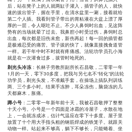
后，站在凳子上的人就两缸子灌入，插管子的人，就快
速的拔出管子，握在手里，在清水盆里一涮，接着就给
第二个人插。我看到管子带出的胃粘液在大盆上漂了厚
厚的一层，令人呕吐不止。不少人鼻饲时出血，见这阵
势有的当场就晕了过去。我鼻腔小时受过伤，鼻饲时总
出血，每次都是旧伤未愈，新伤再起！每一回的插管都
是极难忍受的痛苦。管子拔的快了，就像直接拽食道管
一样。若干年中时不时就有疼痛感。法轮功学员孔小海
就是在一次灌食过多，拔管时呛死的。
剃光头冷冻
：长林子劳教所副所长石昌敬，二零零一年
1月的一天，零下30多度，把我与另七名不“转化”的法轮
功学员，剃光头发，不准戴手套，在操场上搞队列训练
两、三个多小时。结果手冻肿，耳朵冻伤，脑袋冻的几
天都麻木，胀痛。
蹲小号
：二零零一年新年前十天，我被石昌敬押了整整
十天小号。小号是一个四面是冰霜的冷屋子，水散在地
上，一会就冻成冰，估计气温应在零下十多度。屋子里
放置了十个用大手指头粗的钢筋焊成的铁笼子。就跟关
动物一样。站起来不够高，躺下不够长，只能蜷着、坐