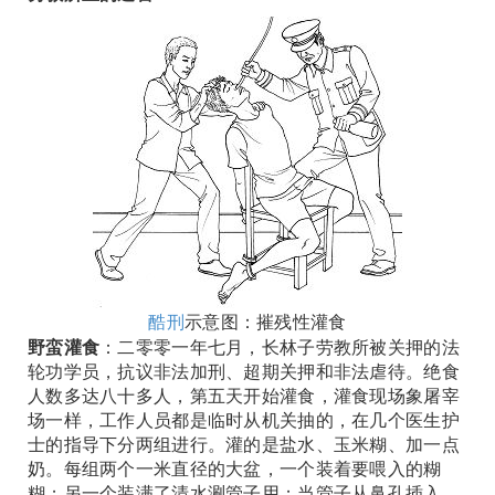
酷刑
示意图：摧残性灌食
野蛮灌食
：二零零一年七月，长林子劳教所被关押的法
轮功学员，抗议非法加刑、超期关押和非法虐待。绝食
人数多达八十多人，第五天开始灌食，灌食现场象屠宰
场一样，工作人员都是临时从机关抽的，在几个医生护
士的指导下分两组进行。灌的是盐水、玉米糊、加一点
奶。每组两个一米直径的大盆，一个装着要喂入的糊
糊；另一个装满了清水涮管子用；当管子从鼻孔插入