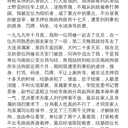
荷枪实弹的武警抓人，打人造成的。我亲眼看到武警战
士野蛮的往车上抓人，连拖带拽，不顺从的就被拳打脚
踢。我被定位为组织者，成了重点中的重点。不分昼夜
的被提审，被关押在南岗拘留所十七天，遭受到刑事犯
的搜身、罚蹲、码坐、冷水浇身等折磨。
一九九九年十月底，我和一位同修一起去了北京，在一
位共同熟悉的朋友家住了一宿，第二天晚我就转车去了
大连亲属家，第四天返回家。大约二十多天后，留在北
京的那位同修在天安门被抓，问询中说出了我，于是我
单位与南岗公安分局勾结，将我劫持到哈尔滨南岗拘留
所非法拘留近两个月，期间我遭受刑事犯的虐待，搜
身、打骂、码坐、罚蹲、不让上厕所等。被非法关押四
十多天的时候，结肠炎犯了，便血，肚子绞痛，人极度
消瘦，不时出现晕厥。亲属要求放人，学院党委书记曹
景春，副书记孟昭义与哈市南岗分局副局长魏本禄串通
一气，坚决要求办案人刘刊押着不放。最后在家人及亲
属的强烈要求下，分局看人也真的不行了，才同意家人
与亲属写出联保书，交足了三万两千元押金，才解除刑
拘，改由单位看管。单位派了两个人看着我，打算检查
不出毛病就再接着押。最后经省医院检查，结肠部位长