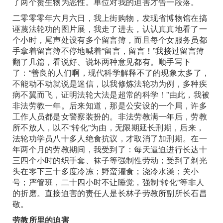
了两个赘生物为恶性。单位对我的迫害才告一段落。
二零零零年六月六日，我上街购物，发现省博物馆在搞
诬蔑法轮功的图片展，我走了进去，认认真真地看了一
个小时，尾声处设有多个留言簿，而且每个女服务员都
手拿着留言簿不停地喊着“留言，留言！”我接过留言簿
翻了几篇，看说好、说坏两种意见都有。顺手写下
了：“善良的人们啊，现代科学解释不了的现象太多了，
不能动不动就说是迷信，以我修炼法轮功为例，多种疾
病不翼而飞，证明法轮大法是超常的科学！”由此，我被
非法劳教一年。后来知道，那是公安设的一个局，许多
工作人员都是女警察装扮的。非法劳教满一年后，劳教
所不放人，以不“转化”为由，无限期延长刑期，后来，
法轮功学员八十多人绝食抗议，才取消了加刑期。在一
年两个月的劳教期间，我受到了：每天逼迫进行长达十
三四个小时的织手套、袜子等强制性劳动；受到了剃光
头在零下三十多度冷冻；野蛮灌食；浇冷水澡；关小
号；严管班，二十四小时不让睡觉，强制“转化”等非人
的折磨。直接迫害的责任人是长林子劳教所副所长石昌
敬。
劳教所里的迫害