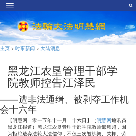
主页
>
时事新闻
>
大陆消息
黑龙江农垦管理干部学
院教师控告江泽民
——遭非法通缉、被剥夺工作机
会十六年
【明慧网二零一五年十一月二十六日】（
明慧网
通讯员
黑龙江报道）黑龙江农垦管理干部学院教师邹积超，因
为拒绝放弃法轮大法信仰，不仅三次被绑架、关押、劳