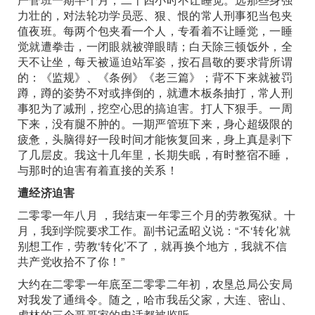
力壮的，对法轮功学员恶、狠、恨的常人刑事犯当包夹
值夜班。每两个包夹看一个人，专看着不让睡觉，一睡
觉就遭拳击，一闭眼就被弹眼睛；白天除三顿饭外，全
天不让坐，每天被逼迫站军姿，按石昌敬的要求背所谓
的：《监规》、《条例》《老三篇》；背不下来就被罚
蹲，蹲的姿势不对或摔倒的，就遭木板条抽打，常人刑
事犯为了减刑，挖空心思的搞迫害。打人下狠手。一周
下来，没有腿不肿的。一期严管班下来，身心超级限的
疲惫，头脑得好一段时间才能恢复回来，身上真是剥下
了几层皮。我这十几年里，长期失眠，有时整宿不睡，
与那时的迫害有着直接的关系！
遭经济迫害
二零零一年八月 ，我结束一年零三个月的劳教冤狱。十
月，我到学院要求工作。副书记孟昭义说：“不‘转化’就
别想工作，劳教‘转化’不了，就再换个地方，我就不信
共产党收拾不了你！”
大约在二零零一年底至二零零二年初，农垦总局公安局
对我发了通缉令。随之，哈市我岳父家，大连、密山、
虎林的三个哥哥家的电话都被监听。