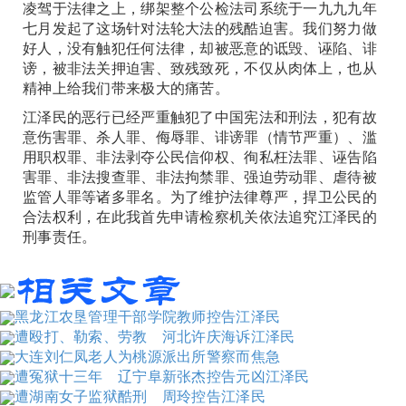
凌驾于法律之上，绑架整个公检法司系统于一九九九年
七月发起了这场针对法轮大法的残酷迫害。我们努力做
好人，没有触犯任何法律，却被恶意的诋毁、诬陷、诽
谤，被非法关押迫害、致残致死，不仅从肉体上，也从
精神上给我们带来极大的痛苦。
江泽民的恶行已经严重触犯了中国宪法和刑法，犯有故
意伤害罪、杀人罪、侮辱罪、诽谤罪（情节严重）、滥
用职权罪、非法剥夺公民信仰权、徇私枉法罪、诬告陷
害罪、非法搜查罪、非法拘禁罪、强迫劳动罪、虐待被
监管人罪等诸多罪名。为了维护法律尊严，捍卫公民的
合法权利，在此我首先申请检察机关依法追究江泽民的
刑事责任。
黑龙江农垦管理干部学院教师控告江泽民
遭殴打、勒索、劳教 河北许庆海诉江泽民
大连刘仁凤老人为桃源派出所警察而焦急
遭冤狱十三年 辽宁阜新张杰控告元凶江泽民
遭湖南女子监狱酷刑 周玲控告江泽民