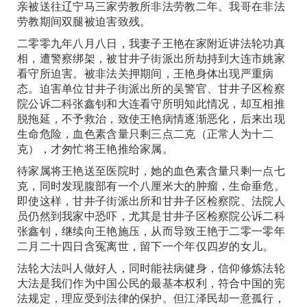
亲被送往辽宁马三家劳教所非法劳教二年。我哥在非法
劳教期间双腿被迫害致残。
二零零九年八月八日，我妻子王艳在家附近讲法轮功真
相，遭警察绑架，被甘井子街派出所劫持到大连市姚家
看守所迫害。被非法关押期间，王艳身体出现严重病
态。迫害单位甘井子街派出所的吴警官、甘井子区检察
院公诉二科张鑫钊和大连看守所明知此情况，却互相推
脱拖延，不予救治，致使王艳病情逐渐恶化，后来出现
生命危险，血色素含量只剩三点二克（正常人为十二
克），才匆忙将王艳推给家属。
待家属将王艳送至医院时，她的血色素含量只剩一点七
克，同时发现腹部有一个八厘米大的肿瘤，生命垂危。
即使这样，甘井子街派出所和甘井子区检察院、法院人
员仍然到我家中恐吓，尤其是甘井子区检察院公诉二科
张鑫钊，继续向王艳施压，从而导致王艳于二零一零年
二月二十四日含冤离世，留下一个年仅四岁的女儿。
法轮大法叫人做好人，同时能祛病健身，信仰修炼法轮
大法是我们作为中国公民的最基本权利，符合中国的宪
法规定，理应受到法律的保护。但江泽民却一意孤行，