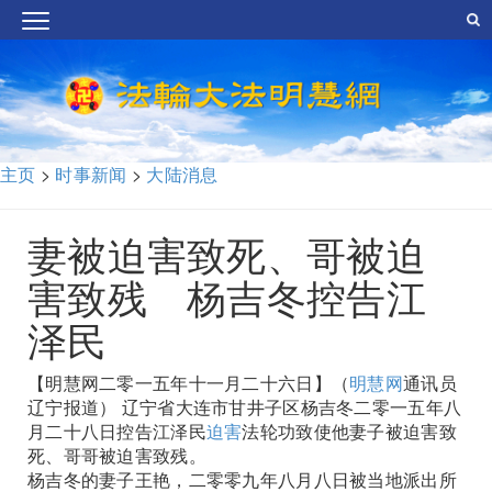
主页
>
时事新闻
>
大陆消息
妻被迫害致死、哥被迫
害致残 杨吉冬控告江
泽民
【明慧网二零一五年十一月二十六日】（
明慧网
通讯员
辽宁报道） 辽宁省大连市甘井子区杨吉冬二零一五年八
月二十八日控告江泽民
迫害
法轮功致使他妻子被迫害致
死、哥哥被迫害致残。
杨吉冬的妻子王艳，二零零九年八月八日被当地派出所