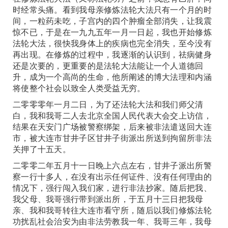
时经常头痛。看到我母亲修炼法轮大法只有一个月的时
间，一粒药未吃，子宫内的四个肿瘤全部消失，让我震
惊不已，于是在一九九五年一月一日起，我也开始修炼
法轮大法，很快我身体上的疾病也完全消失，至今没有
再出现。在修炼的过程中，我逐渐的认识到，祛病健身
还是次要的，更重要的是法轮大法能让一个人道德回
升，成为一个高尚的生命，他所阐述的博大法理和内涵
将使整个社会以致全人类受益无穷。
二零零零年一月二日，为了还法轮大法和我们师父清
白，我和我哥二人去北京全国人民代表大会交上访信，
结果在天安门广场被警察绑架，后来被非法遣送回大连
市，被大连市甘井子区甘井子街派出所送到拘留所非法
关押了十五天。
二零零二年五月十一日晚上六点左右，甘井子派出所警
察一行十多人，在没有出示任何证件、没有任何理由的
情况下，强行闯入我们家，进行非法抄家。随后把我、
我父母、我哥强行带到派出所，于五月十三日把我母
亲、我和我哥转往大连市看守所，随后以我们修炼法轮
功扰乱社会治安为由非法劳教我一年、我哥三年，我母