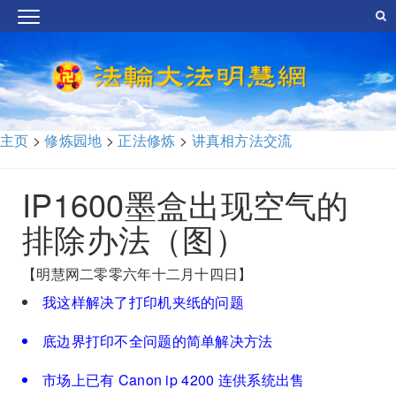
主页
>
修炼园地
>
正法修炼
>
讲真相方法交流
IP1600墨盒出现空气的
排除办法（图）
【明慧网二零零六年十二月十四日】
我这样解决了打印机夹纸的问题
底边界打印不全问题的简单解决方法
市场上已有 Canon ip 4200 连供系统出售