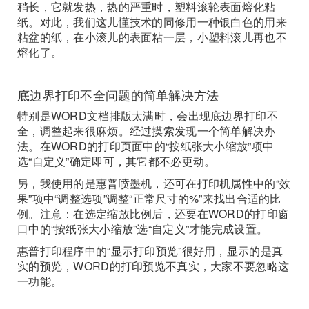
稍长，它就发热，热的严重时，塑料滚轮表面熔化粘
纸。对此，我们这儿懂技术的同修用一种银白色的用来
粘盆的纸，在小滚儿的表面粘一层，小塑料滚儿再也不
熔化了。
底边界打印不全问题的简单解决方法
特别是WORD文档排版太满时，会出现底边界打印不
全，调整起来很麻烦。经过摸索发现一个简单解决办
法。在WORD的打印页面中的“按纸张大小缩放”项中
选“自定义”确定即可，其它都不必更动。
另，我使用的是惠普喷墨机，还可在打印机属性中的“效
果”项中“调整选项”调整“正常尺寸的%”来找出合适的比
例。注意：在选定缩放比例后，还要在WORD的打印窗
口中的“按纸张大小缩放”选“自定义”才能完成设置。
惠普打印程序中的“显示打印预览”很好用，显示的是真
实的预览，WORD的打印预览不真实，大家不要忽略这
一功能。