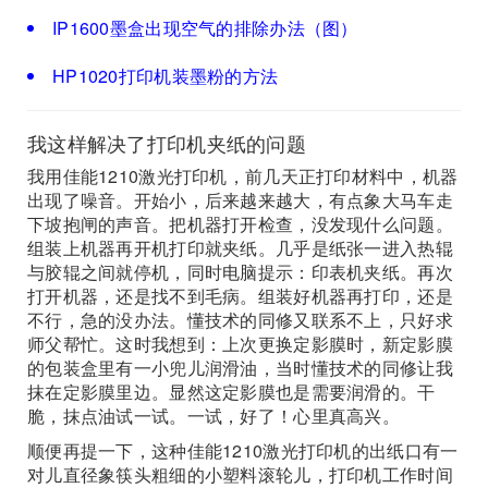
IP1600墨盒出现空气的排除办法（图）
HP1020打印机装墨粉的方法
我这样解决了打印机夹纸的问题
我用佳能1210激光打印机，前几天正打印材料中，机器
出现了噪音。开始小，后来越来越大，有点象大马车走
下坡抱闸的声音。把机器打开检查，没发现什么问题。
组装上机器再开机打印就夹纸。几乎是纸张一进入热辊
与胶辊之间就停机，同时电脑提示：印表机夹纸。再次
打开机器，还是找不到毛病。组装好机器再打印，还是
不行，急的没办法。懂技术的同修又联系不上，只好求
师父帮忙。这时我想到：上次更换定影膜时，新定影膜
的包装盒里有一小兜儿润滑油，当时懂技术的同修让我
抹在定影膜里边。显然这定影膜也是需要润滑的。干
脆，抹点油试一试。一试，好了！心里真高兴。
顺便再提一下，这种佳能1210激光打印机的出纸口有一
对儿直径象筷头粗细的小塑料滚轮儿，打印机工作时间