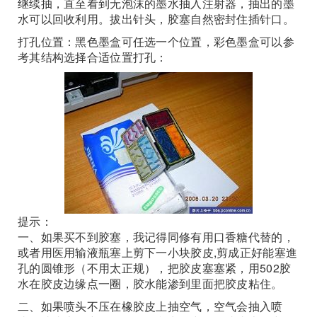
继续抽，直至看到无泡沫的墨水抽入注射器，抽出的墨
水可以回收利用。拔出针头，胶塞自然密封住插针口。
打孔位置：黑色墨盒可任选一个位置，彩色墨盒可以参
考其结构选择合适位置打孔：
提示：
一、如果买不到胶塞，我记得同修有用口香糖代替的，
或者用医用输液瓶塞上剪下一小块胶皮,剪成正好能塞進
孔的圆锥形（不用太正规），把胶皮塞塞紧，用502胶
水在胶皮边缘点一圈，胶水能渗到里面把胶皮粘住。
二、如果喷头不压在橡胶皮上抽空气，空气会抽入喷