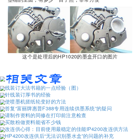
这个是处理后的HP1020的墨盒开口的图片
线装订大法书籍的一点经验（图）
针线装订厚书的经验
使喷墨机搓纸轮变好的方法
答复“富丽牌惠普F388专用连续供墨系统”的疑问
请制作资料的同修在打印前注意检查
买散粉做资料能省不少钱
改连供心得：目前使用最稳定的佳能IP4200改连供方法
HP4200改连供后“无法识别墨水盒”的问题的补充