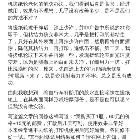
机搓纸轮老化的解决办法，我们看到后真是高兴，经过
试用，效果仍不理想，几乎没有改善多少，是不是我们
的方法不对？
将搓纸轮擦干净后，涂上少许，并非广告中所说的20秒
即干，但粘结力确实非常大，几乎是把打印纸都粘住
了，只好在其外表面上再抹少许白面，然后再将白面擦
除，降低其粘结力，再打印，進纸仍不畅。第二天，我
将搓纸轮取下来准备再涂一些，发现搓纸轮表面光洁度
变差，以为是我撒上的白面未去净，仔细用力一搓，好
比洗澡时的泥，原来，先前涂上去的“万能纳米修复
剂”脱落下来了，就是说其附着力并不牢。总之是没有成
功。
由此我联想到，将自行车补胎用的胶水直接涂抹在搓纸
轮上，在其表面同样形成增厚部份，是不是也可以呢？
但我没有做实验。
写这篇文章的同修这样写道：“我购买了1瓶，60元的价
格+15元的邮费，汇款后几天可到。使用效果非常好，
本来经常進不去纸的打印机使用后完好如新。各同修不
妨一试。”其他同修试用结果如何？请在网上告知，谢