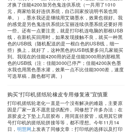
才换了佳能4200加另色鬼连供系统（一共用了1010
元，商家给装好连供系统，自己回家按说明书装也简
单。），墨水我还是继续用艾璐墨水，效果也很好。我
的感觉是另色鬼连供系统比宝丽连续供墨系统还要好用
一些。还有一点要注意，就是打印机连电脑的那根USB
线，在新机买回用时，如果发现接触不良，就买一种黑
色的USB线（随机配送的是一根白色的USB线，细一
些）换上，就好了，这种黑色的USB线要多问几家能买
到。我现在的佳能4200用的还是佳能3000用的那根黑
色的USB线（注：佳能3000已停产；佳能4200灰色墨
水我也用黑色墨水灌，效果一点不比佳能3000差，速度
可选草稿，颜色都可调。）
购买“打印机搓纸轮橡皮专用修复液”宜慎重
打印机搓纸轮老化一直是一个没有解决的难题，主要原
因是厂家一直不愿意提供配件。同修想了许多办法：在
原胶皮之下垫上几层胶布，用同直径胶管，或用其它牌
号打印机的搓纸轮拼接等等，都不理想。今年11月14
日，
明慧网
上发表了同修文章：打印纸的选择以及打印