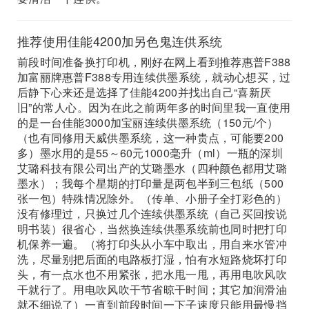
推荐使用佳能4200加另色鬼连供系统
前段时间准备换打印机，刚好在网上看到推荐惠普F388
加富丽牌惠普F388专用连续供墨系统，就动心想买，过
后静下心来还是选择了佳能4200并找出自己“喜新厌
旧”的常人心。因为在此之前两年多的时间里我一直使用
的是一台佳能3000加宝丽连续供墨系统（150元/个）
（也有同修用天威供墨系统，这一种贵点，可能要200
多）墨水用的是55～60元1000毫升（ml）一瓶的深圳
艾璐科技有限公司出产的艾璐墨水（四种颜色都用艾璐
墨水）；我每个星期的打印量是两包半到三包纸（500
张一包）特殊情况除外。（传单、小册子全打彩色的）
没有修理过，只换过几个连续供墨系统（自己买回按说
明书装）很省心，当然换连续供墨系统前也同时把打印
机保养一遍。（将打印头从小车中取出，用自来水管冲
洗，尽量别把后面的电路板打湿，怕有水短路烧坏打印
头，有一点水也不用紧张，把水甩一甩，再用电吹风吹
干就行了。用电吹风吹干节省晾干时间；其它加润滑油
就不细说了）一直到前段时间一下子速度只能用最慢挡