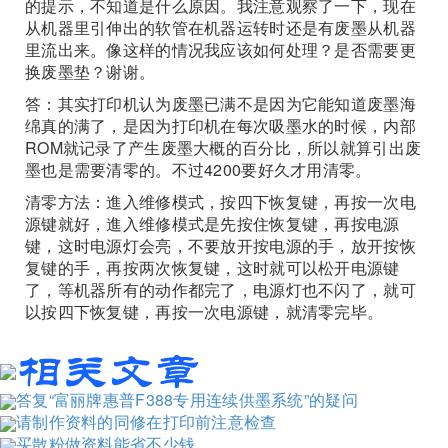
的提示，不知道是什么原因。我注意观察了一下，现在
从机器里引伸出的软管在机器运转时还是有废墨从机器
里流出来。像这样的情况我应该如何处理？是否需要更
换废墨垫？谢谢。
答：其实打印机认为废墨已满不是因为它能知道废墨海
绵真的满了，是因为打印机在每次吸墨水的时候，内部
ROM就记录了产生废墨大概的百分比，所以就算引出废
墨也是需要清零的。不过4200要好久才用清零。
清零方法：進入维修模式，按四下恢复键，再按一次电
源键就好，進入维修模式是先按住恢复键，再按电源
键，这时电源灯会亮，不要放开按电源的手，放开按恢
复键的手，再按两次恢复键，这时就可以松开电源键
了，等机器所有的动作都完了，电源灯也不闪了，就可
以按四下恢复键，再按一次电源键，就清零完毕。
答复“富丽牌惠普F388专用连续供墨系统”的疑问
请制作资料的同修在打印前注意检查
买散粉做资料能省不少钱