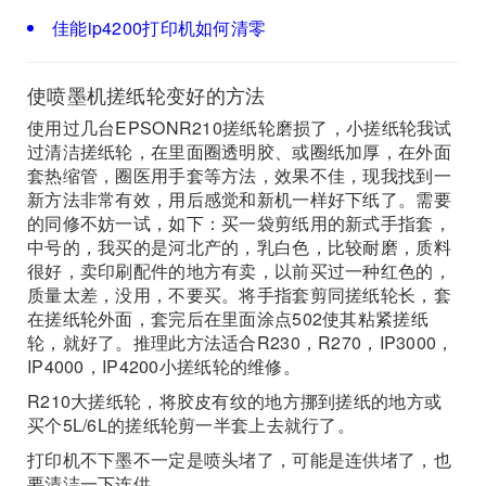
佳能ip4200打印机如何清零
使喷墨机搓纸轮变好的方法
使用过几台EPSONR210搓纸轮磨损了，小搓纸轮我试
过清洁搓纸轮，在里面圈透明胶、或圈纸加厚，在外面
套热缩管，圈医用手套等方法，效果不佳，现我找到一
新方法非常有效，用后感觉和新机一样好下纸了。需要
的同修不妨一试，如下：买一袋剪纸用的新式手指套，
中号的，我买的是河北产的，乳白色，比较耐磨，质料
很好，卖印刷配件的地方有卖，以前买过一种红色的，
质量太差，没用，不要买。将手指套剪同搓纸轮长，套
在搓纸轮外面，套完后在里面涂点502使其粘紧搓纸
轮，就好了。推理此方法适合R230，R270，IP3000，
IP4000，IP4200小搓纸轮的维修。
R210大搓纸轮，将胶皮有纹的地方挪到搓纸的地方或
买个5L/6L的搓纸轮剪一半套上去就行了。
打印机不下墨不一定是喷头堵了，可能是连供堵了，也
要清洁一下连供。