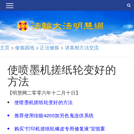
主页
>
修炼园地
>
正法修炼
>
讲真相方法交流
使喷墨机搓纸轮变好的
方法
【明慧网二零零六年十二月十日】
使喷墨机搓纸轮变好的方法
推荐使用佳能4200加另色鬼连供系统
购买“打印机搓纸轮橡皮专用修复液”宜慎重