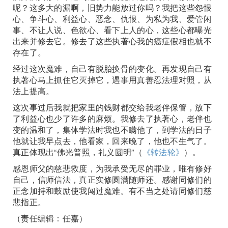
呢？这多大的漏啊，旧势力能放过你吗？我把这些怨恨
心、争斗心、利益心、恶念、仇恨、为私为我、爱管闲
事、不让人说、色欲心、看下上人的心，这些心都曝光
出来并修去它。修去了这些执著心我的癌症假相也就不
存在了。
经过这次魔难，自己有脱胎换骨的变化。再发现自己有
执著心马上抓住它灭掉它，遇事用真善忍法理对照，从
法上提高。
这次事过后我就把家里的钱财都交给我老伴保管，放下
了利益心也少了许多的麻烦。我修去了执著心，老伴也
变的温和了，集体学法时我也不瞒他了，到学法的日子
他就让我早点去，他看家，回来晚了，他也不生气了。
真正体现出“佛光普照，礼义圆明”（
《转法轮》
）。
感恩师父的慈悲救度，为我承受无尽的罪业，唯有修好
自己，信师信法，真正实修圆满随师还。感谢同修们的
正念加持和鼓励使我闯过魔难。有不当之处请同修们慈
悲指正。
（责任编辑：任嘉）