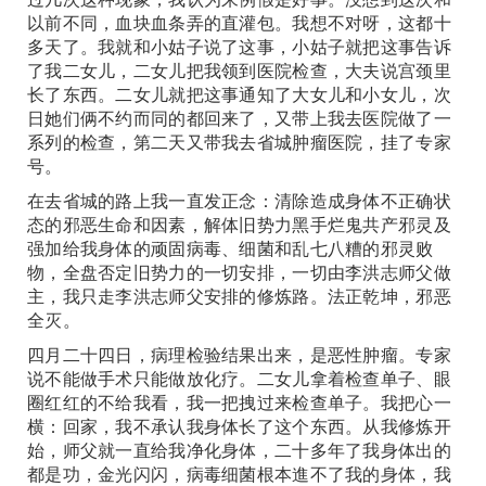
以前不同，血块血条弄的直灌包。我想不对呀，这都十
多天了。我就和小姑子说了这事，小姑子就把这事告诉
了我二女儿，二女儿把我领到医院检查，大夫说宫颈里
长了东西。二女儿就把这事通知了大女儿和小女儿，次
日她们俩不约而同的都回来了，又带上我去医院做了一
系列的检查，第二天又带我去省城肿瘤医院，挂了专家
号。
在去省城的路上我一直发正念：清除造成身体不正确状
态的邪恶生命和因素，解体旧势力黑手烂鬼共产邪灵及
强加给我身体的顽固病毒、细菌和乱七八糟的邪灵败
物，全盘否定旧势力的一切安排，一切由李洪志师父做
主，我只走李洪志师父安排的修炼路。法正乾坤，邪恶
全灭。
四月二十四日，病理检验结果出来，是恶性肿瘤。专家
说不能做手术只能做放化疗。二女儿拿着检查单子、眼
圈红红的不给我看，我一把拽过来检查单子。我把心一
横：回家，我不承认我身体长了这个东西。从我修炼开
始，师父就一直给我净化身体，二十多年了我身体出的
都是功，金光闪闪，病毒细菌根本進不了我的身体，我