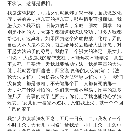
不承认，这都是假相。
我是这样想的，可儿女们就象炸了锅一样，逼我做放化
疗，哭的哭，摔东西的摔东西，那种情形可想而知。我
怎么办？我不能上旧势力的当，亲戚、朋友、同学、特
别是小区的人，大部份都知道我炼法轮功，很多人我都
给他们讲过真相。如果因为这个癌症做放、化疗，弄的
自己人不人鬼不鬼的，就是给师父丢脸给大法抹黑，对
不起大法弟子的称号。我做了一个强大的决定，跟女儿
们说：“大法是我的精神支柱，不能炼功不能学法，我生
不如死，只要活一天我就要炼功学法，我是宇宙的大法
徒，我就要信师信法，师父说‘真修的人没有病’（《法
轮大法义解》〈为长春法轮大法辅导员解法 〉），我们
没有病，都是假相，不去遭那个罪，人都有死的那一
天，死有什以可怕的。你们来一趟不容易，没事的就多
住几天，有事的就早点回去，你们走了我也能静心学法
炼功。”女儿们一看犟不过我，又怕我上火，就一个个回
自己的家了。
我加大力度学法发正念，五月一日夜十二点我发了一个
小时正念，大女儿（同修）帮我发一小时正念，正念中