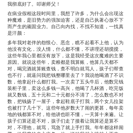
我彻底好了。叩谢师父！
在病业假相这段时间里，我想了许多，为什么会出现这
种魔难，是旧势力的强加迫害，还是自己执著心放不下
而产生的顽固业力。自己向内找，不找不知道，一找真
是汗颜：
多年我对老伴的怨恨心、恶念，瞧不起看不上他，认为
他没有文化，没人情，什么都不懂，不讲理还胡搅搅，
这些年我心里都没有放下，这是我经受这次魔难的主要
原因。就说这些年，卖粮都是我算账，他算几天都不
对，喝完酒就算账查钱，查不明白就骂人，孩子们帮查
也不行，就逼问我把钱整哪里去了？我说他喝酒了不识
数，他拿起什么都打我。一次卖了五头牛后，他数完钱
装柜子里，卖这么多钱一高兴，他喝了几杯酒，吃完饭
就又数钱，五十元和二十元都分不清了，怎么数也不对
数，把钱扬了一屋子，拿起鞋底子打我，两个女儿拉架
也被打了几十下。这些年他岁数大了闹的更甚，每年卖
地的钱都算不对，给他讲也听不懂，一天算十来遍。让
孩子们算还是不对，孩子们走了接着让我算还是算不
对，不理他，就骂，骂急了就上手打我。年年都这样闹