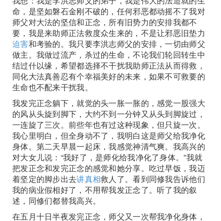
我想：我是李洪志师父的弟子，我是伟大的法造就的生
命，是坚如磐石金刚不破的，任何邪恶都动摇不了我对
师父对大法的坚信和正念，所有旧势力的安排我都不
要，我是来助师正法救度众生来的，不是让邪恶旧垫力
迫害
和考验的。我只要李洪志师父的安排，一切由师父
做主。我做过流产，杀过的生命，不论我们轮回转生中
结过什以缘，希望都选择不干扰我助师正法从而得救，
同化大法真善忍有个幸福美好的未来，如果不可救要的
生命也不配来干扰我。
我发完正念躺下，就觉的头一胀一胀的，感觉一股强大
的风从头旋到脚下，大约不到一分钟又从头到脚旋过，
一连旋了三次。前些年也有过这种现象，但只旋一次。
我心里明白，但全身动不了，我明白这是师父给我净化
身体。第二天早晨一起床，我感觉神清气爽。我高兴的
对大女儿说：“我好了，是师化给我净化了身体。”我就
把发正念和发完正念的感觉和她分享。吃过早饭，我迈
着坚定的脚步出去
讲真相
救人了。看到同修我告诉他们
我的病业假相好了，不用帮我发正念了。听了我的叙
述，同修们都替我高兴。
在五月十日半夜发完正念，师父又一次帮我净化身体，