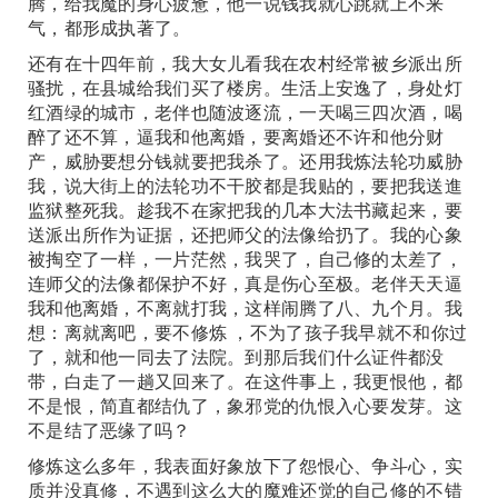
腾，给我魔的身心疲惫，他一说钱我就心跳就上不来
气，都形成执著了。
还有在十四年前，我大女儿看我在农村经常被乡派出所
骚扰，在县城给我们买了楼房。生活上安逸了，身处灯
红酒绿的城市，老伴也随波逐流，一天喝三四次酒，喝
醉了还不算，逼我和他离婚，要离婚还不许和他分财
产，威胁要想分钱就要把我杀了。还用我炼法轮功威胁
我，说大街上的法轮功不干胶都是我贴的，要把我送進
监狱整死我。趁我不在家把我的几本大法书藏起来，要
送派出所作为证据，还把师父的法像给扔了。我的心象
被掏空了一样，一片茫然，我哭了，自己修的太差了，
连师父的法像都保护不好，真是伤心至极。老伴天天逼
我和他离婚，不离就打我，这样闹腾了八、九个月。我
想：离就离吧，要不修炼 ，不为了孩子我早就不和你过
了，就和他一同去了法院。到那后我们什么证件都没
带，白走了一趟又回来了。在这件事上，我更恨他，都
不是恨，简直都结仇了，象邪党的仇恨入心要发芽。这
不是结了恶缘了吗？
修炼这么多年，我表面好象放下了怨恨心、争斗心，实
质并没真修，不遇到这么大的魔难还觉的自己修的不错