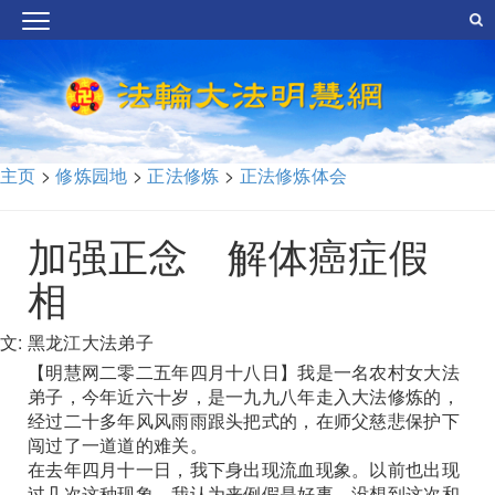
主页
>
修炼园地
>
正法修炼
>
正法修炼体会
加强正念 解体癌症假
相
文: 黑龙江大法弟子
【明慧网二零二五年四月十八日】我是一名农村女大法
弟子，今年近六十岁，是一九九八年走入大法修炼的，
经过二十多年风风雨雨跟头把式的，在师父慈悲保护下
闯过了一道道的难关。
在去年四月十一日，我下身出现流血现象。以前也出现
过几次这种现象，我认为来例假是好事。没想到这次和