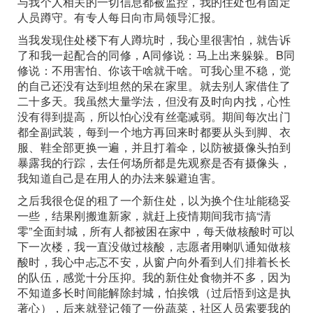
与我个人相关的一切信息都被监控，我的住处也有固定
人员蹲守。有专人每日向市局领导汇报。
当我发现住处楼下有人蹲坑时，我心里很害怕，就告诉
了和我一起配合的同修，A同修说：马上出来躲躲。B同
修说：不用害怕、你该干啥就干啥。可我心里不稳，觉
的自己还没有达到坦然的呆在家里。就去别人家借住了
二十多天。我虽然大量学法，但没有及时向内找，心性
没有得到提高，所以怕心没有丝毫减弱。期间每次出门
都全副武装，每到一个地方再回来时都要从头到脚、衣
服、鞋全部更换一遍，并且打着伞，以防被摄像头拍到
暴露我的行踪，去任何场所都是先观察是否有摄像头，
我知道自己是在用人的办法来躲避迫害。
之后我很仓促的租了一个新住处，以为换个住址能稳妥
一些，结果刚搬進新家，就赶上疫情期间我市搞“清
零”全面封城，所有人都被困在家中，每天做核酸时可以
下一次楼，我一直没做过核酸，志愿者用喇叭通知做核
酸时，我心中忐忑不安，从窗户向外看到人们排着长长
的队伍，感觉十分压抑。我的新住处食物并不多，因为
不知道多长时间能解除封城，怕挨饿（过后悟到这是执
著心），后来就登记领了一份蔬菜，社区人员索要我的