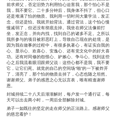
前求师父，否定旧势力利用怕心迫害我，那个怕心不是
我，我不要它。二十多分钟后，我身体不抖了，但心口
还是堆满了怕的物质。我利用一切时间大量学法，发正
念，但还是怕。我就开始背法。通过背法，这个怕心慢
慢减弱了，但还没有彻底去掉。我坐在师父法像前打
坐，发正念，并向内找，找到自己的诸多不足。之所以
我所参与的项目被邪恶盯上，导致自己现在的处境，是
因为我在做事的过程中，有很多执著心，有证实自我的
心、显示心、欢喜心、安逸心、还有党文化中的好大喜
功。还有对同修的怨恨心、妒嫉心、争斗心。找到这些
心之后我流着眼泪跟师父说：这些心都不是我，我不要
它，让它们死。就觉的自己的空间场“啪”的一下被炸开
了，清亮了，那个怕的物质去掉了，心态也随之坦然。
谢谢师父。弟子的感恩之心无以言表，唯有精進谢师
恩。
封城持续二十八天后渐渐解封，每户发一个通行证，每
天可以出去两小时，一周后全部解除封城。
弟子一如既往的坚定的走在师父的正法路上。感谢师父
的慈悲看护！