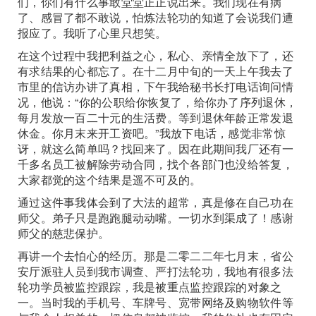
们，你们有什么事敢堂堂正正说出来。我们现在有病
了、感冒了都不敢说，怕炼法轮功的知道了会说我们遭
报应了。我听了心里只想笑。
在这个过程中我把利益之心，私心、亲情全放下了，还
有求结果的心都忘了。在十二月中旬的一天上午我去了
市里的信访办讲了真相，下午我给秘书长打电话询问情
况，他说：“你的公职给你恢复了，给你办了序列退休，
每月发放一百二十元的生活费。等到退休年龄正常发退
休金。你月末来开工资吧。”我放下电话，感觉非常惊
讶，就这么简单吗？找回来了。因在此期间我厂还有一
千多名员工被解除劳动合同，找个各部门也没给答复，
大家都觉的这个结果是遥不可及的。
通过这件事我体会到了大法的超常，真是修在自己功在
师父。弟子只是跑跑腿动动嘴。一切水到渠成了！感谢
师父的慈悲保护。
再讲一个去怕心的经历。那是二零二二年七月末，省公
安厅派驻人员到我市调查、严打法轮功，我地有很多法
轮功学员被监控跟踪，我是被重点监控跟踪的对象之
一。当时我的手机号、车牌号、宽带网络及购物软件等