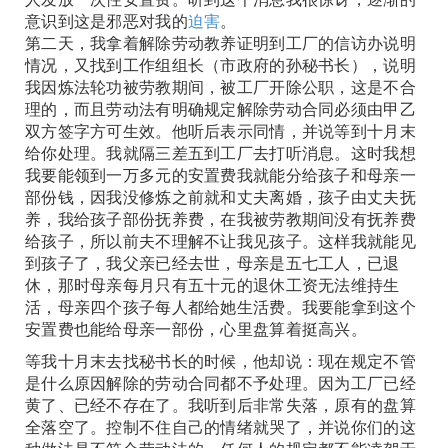
意识到这是邪恶对我的
迫害
。
第二天，我拿着解除劳动教养证明到工厂的信访办说明
情况，又找到工作组组长（市政府的孙秘书长），说明
我因炼法轮功被劳教期间，被工厂开除公职，这是不合
理的，而且劳动法有明确规定解除劳动合同必须由甲乙
双方签字方可生效。他听后表示同情，并说等到十月末
给你处理。我就隔三差五到工厂去打听消息。这时我想
我要能领到一万多元的安置费我就能分给孩子和母亲一
部份钱，因我没修炼之前就和丈夫离婚，孩子由丈夫抚
养，我给孩子部份抚养费，在我被劳教期间没有抚养费
给孩子，所以前夫不理解不让我见孩子。这样我就能见
到孩子了，我父亲已经去世，母亲是五七工人，已退
休，那时母亲每月只有五十元的退休工资无法维持生
活，母亲四个孩子每人都给她生活费。我要能拿到这个
安置费也能给母亲一部份，心里盘算着挺高兴。
等我十月末去找秘书长的时候，他却说：现在规定不管
是什么原因解除的劳动合同都不予处理。因为工厂已经
黄了、已经不存在了。我听到后非常失落，原有的盘算
全落空了。控制不住自己的情绪就哭了，并说你们的这