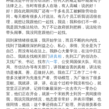
种做法是不符合劳动法的，任何人的规定都不能凌驾于
法律之上。当时有很多人在场，有人高喊：说的好！
好！因在此期间我厂还有一千多名员工被解除劳动合
同，每天都有很多人讨说法。有几个员工听我说话很在
理，就想让我跟他们一起找，我说：我和你们不一样，
我是因为炼法轮功。为了不让政府抓到把柄，说法轮功
带头闹事。我没同意跟他们一起找。
回到家情绪很低落，我开始学法，而且不断的向内找，
找到了隐藏很深的利益之心、私心、亲情、完全是为了
自己，而没有站在法上。我静心大量学法，在法中归正
自己。我就去找相关部门
讲真相
，先到工厂的信访办、
又找厂长、书记、找市
六一零
、公安局国保大队、司法
局、市信访办等有关部门，讲我被迫害的真相，讲法轮
功是修真、善、忍做好人的。我在工厂工作了二十年，
曾多次被评为先進生产者、劳动模范，为厂做出了很多
贡献。我就讲、讲、讲。在这个过程中我没有怕心，就
堂堂正正的讲。记得印象最深的一次去市六一零办公
室，他们正在开会，就派一个宋姓男士到另一房间接待
我，我说完我的情况，他态度非常好，并表示理解、也
很同情，他说：这个事还得由工厂处理。并说很羡慕你