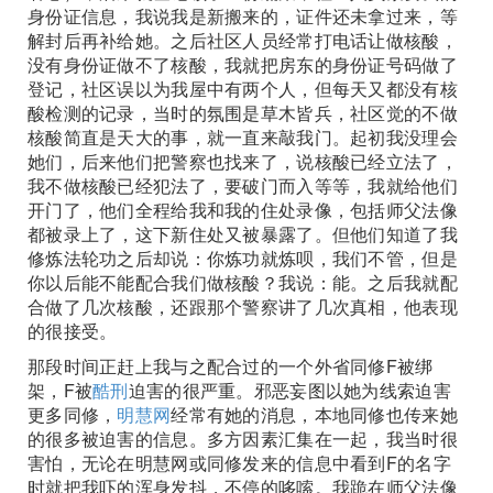
身份证信息，我说我是新搬来的，证件还未拿过来，等
解封后再补给她。之后社区人员经常打电话让做核酸，
没有身份证做不了核酸，我就把房东的身份证号码做了
登记，社区误以为我屋中有两个人，但每天又都没有核
酸检测的记录，当时的氛围是草木皆兵，社区觉的不做
核酸简直是天大的事，就一直来敲我门。起初我没理会
她们，后来他们把警察也找来了，说核酸已经立法了，
我不做核酸已经犯法了，要破门而入等等，我就给他们
开门了，他们全程给我和我的住处录像，包括师父法像
都被录上了，这下新住处又被暴露了。但他们知道了我
修炼法轮功之后却说：你炼功就炼呗，我们不管，但是
你以后能不能配合我们做核酸？我说：能。之后我就配
合做了几次核酸，还跟那个警察讲了几次真相，他表现
的很接受。
那段时间正赶上我与之配合过的一个外省同修F被绑
架，F被
酷刑
迫害的很严重。邪恶妄图以她为线索迫害
更多同修，
明慧网
经常有她的消息，本地同修也传来她
的很多被迫害的信息。多方因素汇集在一起，我当时很
害怕，无论在明慧网或同修发来的信息中看到F的名字
时就把我吓的浑身发抖，不停的哆嗦。我跪在师父法像