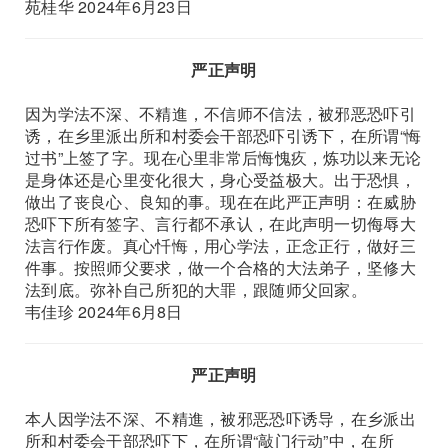
苑桂华 2024年6月23日
严正声明
因为学法不深、不精進，不信师不信法，被邪恶恐吓引
诱，在乡里派出所和村委会干部恐吓引诱下，在所谓“悔
过书”上签了字。现在心里非常后悔愧疚，炼功以来无论
是身体还是心里变化很大，身心受益极大。出于恐惧，
做出了丧良心、良知的事。现在在此严正声明：在威胁
恐吓下所有签字、言行都不承认，在此声明一切侮辱大
法言行作废。真心忏悔，用心学法，正念正行，做好三
件事。按照师父要求，做一个合格的大法弟子，坚修大
法到底。弥补自己所犯的大罪，跟随师父回家。
韦佳珍 2024年6月8日
严正声明
本人因学法不深、不精進，被邪恶恐吓诱导，在乡派出
所和村委会干部恐吓下，在所谓“敲门行动”中，在所