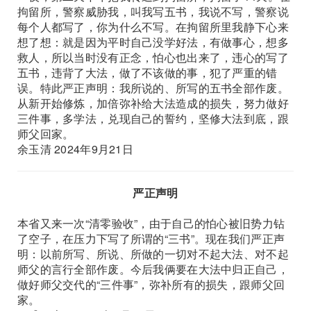
拘留所，警察威胁我，叫我写五书，我说不写，警察说
每个人都写了，你为什么不写。在拘留所里我静下心来
想了想：就是因为平时自己没学好法，有做事心，想多
救人，所以当时没有正念，怕心也出来了，违心的写了
五书，违背了大法，做了不该做的事，犯了严重的错
误。特此严正声明：我所说的、所写的五书全部作废。
从新开始修炼，加倍弥补给大法造成的损失，努力做好
三件事，多学法，兑现自己的誓约，坚修大法到底，跟
师父回家。
余玉清 2024年9月21日
严正声明
本省又来一次“清零验收”，由于自己的怕心被旧势力钻
了空子，在压力下写了所谓的“三书”。现在我们严正声
明：以前所写、所说、所做的一切对不起大法、对不起
师父的言行全部作废。今后我俩要在大法中归正自己，
做好师父交代的“三件事”，弥补所有的损失，跟师父回
家。