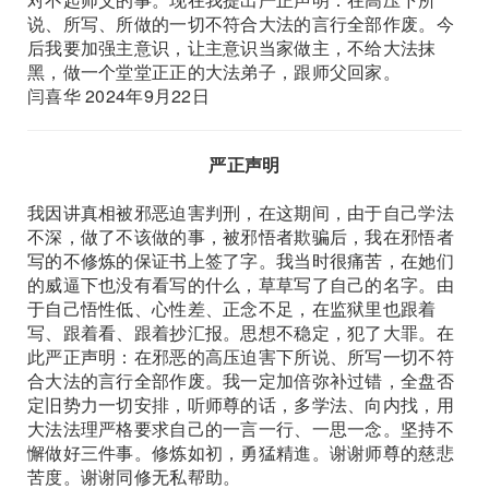
说、所写、所做的一切不符合大法的言行全部作废。今
后我要加强主意识，让主意识当家做主，不给大法抹
黑，做一个堂堂正正的大法弟子，跟师父回家。
闫喜华 2024年9月22日
严正声明
我因讲真相被邪恶迫害判刑，在这期间，由于自己学法
不深，做了不该做的事，被邪悟者欺骗后，我在邪悟者
写的不修炼的保证书上签了字。我当时很痛苦，在她们
的威逼下也没有看写的什么，草草写了自己的名字。由
于自己悟性低、心性差、正念不足，在监狱里也跟着
写、跟着看、跟着抄汇报。思想不稳定，犯了大罪。在
此严正声明：在邪恶的高压迫害下所说、所写一切不符
合大法的言行全部作废。我一定加倍弥补过错，全盘否
定旧势力一切安排，听师尊的话，多学法、向内找，用
大法法理严格要求自己的一言一行、一思一念。坚持不
懈做好三件事。修炼如初，勇猛精進。谢谢师尊的慈悲
苦度。谢谢同修无私帮助。