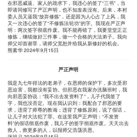
在邪恶威逼、家人的跪求下，我违心的签了“三书”，当
即请同修写了严正声明，也不知发表没有。后来，本村
委人员又逼我“放弃修炼”，还是因为人心占了上风，我
又一次违心的签了“不修炼法轮功”的字。我现在严正声
明：两次签字彻底作废。我不能再错了，我要堂堂正正
修炼，继续做好三件事，做一个合格的大法弟子。我向
师父叩首谢罪，请师父宽恕并给我从新修好的机会。
熊素华 2024年9月15日
严正声明
我是九七年得法的老弟子，在恩师的保护下，多次受邪
恶迫害，我都没有妥协。但邪恶在我家办洗脑班时，我
向邪恶妥协说：“我不出去发资料了”，儿子代我签了
字，我也没否定。现在我认识到：我配合了邪恶的要
求，违背了师尊的教诲；违背了修炼原则，说了假话，
让儿子对大法犯了罪。在这里我严正声明：“不发资
料”的假话彻底作废，我儿子的签字彻底作废。天天出去
救人，救更多的人，以报师父浩荡洪恩。
张祖义 2024年9月15日