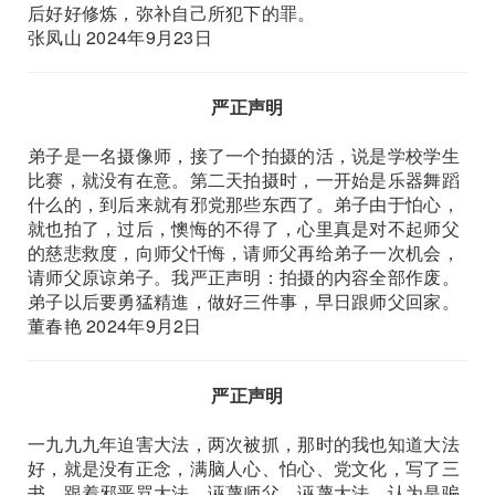
后好好修炼，弥补自己所犯下的罪。
张凤山 2024年9月23日
严正声明
弟子是一名摄像师，接了一个拍摄的活，说是学校学生
比赛，就没有在意。第二天拍摄时，一开始是乐器舞蹈
什么的，到后来就有邪党那些东西了。弟子由于怕心，
就也拍了，过后，懊悔的不得了，心里真是对不起师父
的慈悲救度，向师父忏悔，请师父再给弟子一次机会，
请师父原谅弟子。我严正声明：拍摄的内容全部作废。
弟子以后要勇猛精進，做好三件事，早日跟师父回家。
董春艳 2024年9月2日
严正声明
一九九九年迫害大法，两次被抓，那时的我也知道大法
好，就是没有正念，满脑人心、怕心、党文化，写了三
书，跟着邪恶骂大法，诬蔑师父、诬蔑大法，认为是骗