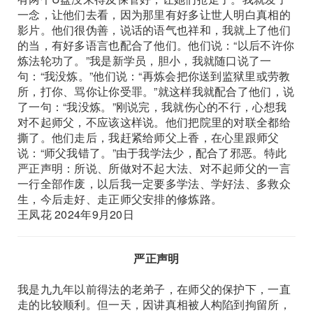
一念，让他们去看，因为那里有好多让世人明白真相的
影片。他们很伪善，说话的语气也祥和，我就上了他们
的当，有好多语言也配合了他们。他们说：“以后不许你
炼法轮功了。”我是新学员，胆小，我就随口说了一
句：“我没炼。”他们说：“再炼会把你送到监狱里或劳教
所，打你、骂你让你受罪。”就这样我就配合了他们，说
了一句：“我没炼。”刚说完，我就伤心的不行，心想我
对不起师父，不应该这样说。他们把院里的对联全都给
撕了。他们走后，我赶紧给师父上香，在心里跟师父
说：“师父我错了。”由于我学法少，配合了邪恶。特此
严正声明：所说、所做对不起大法、对不起师父的一言
一行全部作废，以后我一定要多学法、学好法、多救众
生，今后走好、走正师父安排的修炼路。
王凤花 2024年9月20日
严正声明
我是九九年以前得法的老弟子，在师父的保护下，一直
走的比较顺利。但一天，因讲真相被人构陷到拘留所，