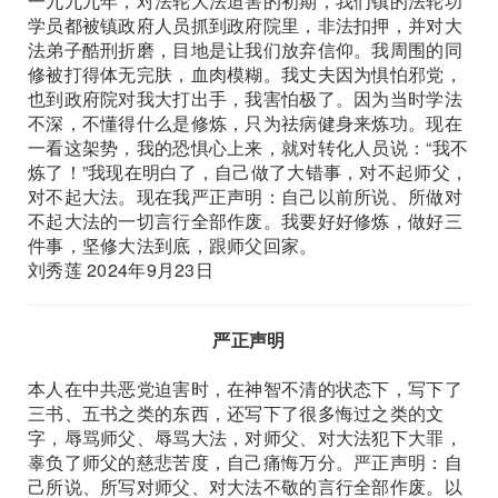
一九九九年，对法轮大法迫害的初期，我们镇的法轮功
学员都被镇政府人员抓到政府院里，非法扣押，并对大
法弟子酷刑折磨，目地是让我们放弃信仰。我周围的同
修被打得体无完肤，血肉模糊。我丈夫因为惧怕邪党，
也到政府院对我大打出手，我害怕极了。因为当时学法
不深，不懂得什么是修炼，只为祛病健身来炼功。现在
一看这架势，我的恐惧心上来，就对转化人员说：“我不
炼了！”我现在明白了，自己做了大错事，对不起师父，
对不起大法。现在我严正声明：自己以前所说、所做对
不起大法的一切言行全部作废。我要好好修炼，做好三
件事，坚修大法到底，跟师父回家。
刘秀莲 2024年9月23日
严正声明
本人在中共恶党迫害时，在神智不清的状态下，写下了
三书、五书之类的东西，还写下了很多悔过之类的文
字，辱骂师父、辱骂大法，对师父、对大法犯下大罪，
辜负了师父的慈悲苦度，自己痛悔万分。严正声明：自
己所说、所写对师父、对大法不敬的言行全部作废。以