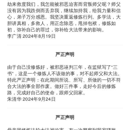
劫来救度我们，我怎能被邪恶迫害而背叛师父呢？师父
没有因为我跌倒而丢弃我，继续加持我，给我力量和信
心，弟子万分感恩。我坚决重返修炼行列。多学法，大
胆讲真相，多救人，用正念除恶，甩掉包袱，修炼如
初，弥补自己的罪过，弥补给大法带来的影响。
李广清 2024年8月19日
严正声明
由于自己没修炼好，被邪恶诬判三年，在监狱写了“三
书”，这是一个修炼人不该做的事，对不起师父和大法。
特此严正声明：在此期间所说、所写、所做的一切不符
合大法的事全部作废。做好三件事，走好今后的修炼
路，完成好自己的使命，跟师父回家。
朱清华 2024年9月24日
严正声明
母亲因修炼法轮大法被迫害，有一次警察到我家骚扰，