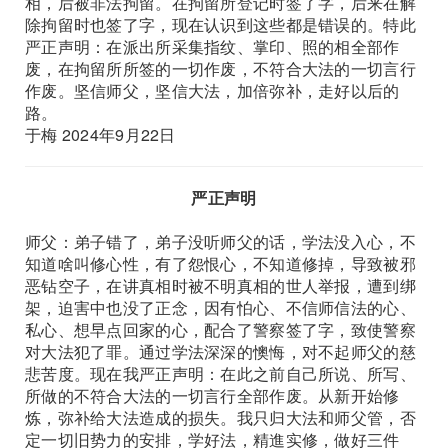
相，后被非法拘留。在拘留所登记时签了字，后来在解
除拘留时也签了字，现在认识到这些都是错误的。特此
严正声明：在派出所采集指纹、掌印、照的相全部作
废，在拘留所所签的一切作废，不符合大法的一切言行
作废。坚信师父，坚信大法，加倍弥补，走好以后的
路。
于梅 2024年9月22日
严正声明
师父：弟子错了，弟子没听师父的话，学法没入心，不
知道啥叫修心性，有了怨恨心，不知道修掉，导致被邪
恶钻空子，在讲真相时被不明真相的世人举报，遭到绑
架，迫害中也没了正念，因有怕心、不信师信法的心、
私心、想早点回家的心，配合了警察签了字，致使警察
对大法犯了罪。通过学法深深的懊悔，对不起师父的慈
悲苦度。现在我严正声明：在此之前自己所说、所写、
所做的不符合大法的一切言行全部作废。从新开始修
炼，弥补给大法造成的损失。我只归大法和师父管，否
定一切旧势力的安排，学好法，精進实修，做好三件