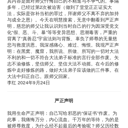
其内容是面对师父忏悔自己的不精進与不争气的。事隔
多年，已经过第2次被迫害（做到了堂堂正正证实大
法，实际是弥补当初的罪过，拜谢师父不离不弃的加持
与成全之恩）。今天在明慧搜索，无意中翻看到严正声
明，慈悲的师父让我认识到当时自己的行为因深受党文
化“假、恶、斗、暴”等等变异思想、思潮毒害，严重的
背离了“真善忍”宇宙法则与背叛、辜负了师尊的无量慈
悲与救度洪恩。我深感痛心、难过、悔恨。我现严正声
明：在黑窝、魔窟，我所说、所做、所写的一切对大法
不利的和一切不符合大法弟子标准的言行全部作废。矢
志不渝修炼，坚信师父、坚信大法不动摇。在今后的修
炼中走好修炼的路，做好大法弟子应该做的三件事。在
大法中归正自己。跟师父回家。
李红 2024年9月24日
严正声明
我用生命严正声明：自己写给邪恶的“保证书”作废。为
此事，我痛悔万分，内心流血。千万年的等待，为的是
被师尊救度，为什么经不起最后的考验呢？师父历经数