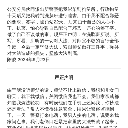
公安分局伙同派出所警察把我绑架到拘留所，行政拘留
十天后又把我转到洗脑班进行迫害。由于我不配合邪恶
的要求、签字，被罚站22天。后来由于自己的人心不
正、执著、怕心导致自己配合了邪恶，违心的签了字。
做了自己不该做的事。现严正声明：在洗脑班所说、所
写、所看、所听的一切对大法、对师父不敬的言行全部
作废。今后一定坚修大法，紧跟师父做好三件事，弥补
对大法造成的损失，坚修大法到底。
陈俊 2024年9月23日
严正声明
由于我没听师父的话，师父不让上微信，我想和儿女们
聊天，就下载微信，关闭微信我也不会。我们家亲戚都
知道我炼法轮功，有时侯他们在手机上还问我，你抄法
还是看法？常人不懂得注意安全，结果让警察监控到
了。一天，警察打来电话，我男人接的电话，说要来我
家问点事。我们老俩口赶紧把家里的大法书藏了起来，
有两个U盘没来得及保管好，让她们抢走了。我就发了