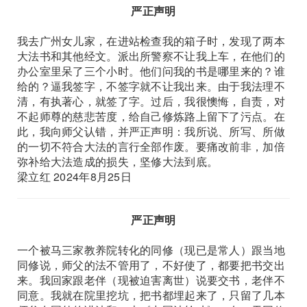
严正声明
我去广州女儿家，在进站检查我的箱子时，发现了两本
大法书和其他经文。派出所警察不让我上车，在他们的
办公室里呆了三个小时。他们问我的书是哪里来的？谁
给的？逼我签字，不签字就不让我出来。由于我法理不
清，有执著心，就签了字。过后，我很懊悔，自责，对
不起师尊的慈悲苦度，给自己修炼路上留下了污点。在
此，我向师父认错，并严正声明：我所说、所写、所做
的一切不符合大法的言行全部作废。要痛改前非，加倍
弥补给大法造成的损失，坚修大法到底。
梁立红 2024年8月25日
严正声明
一个被马三家教养院转化的同修（现已是常人）跟当地
同修说，师父的法不管用了，不好使了，都要把书交出
来。我回家跟老伴（现被迫害离世）说要交书，老伴不
同意。我就在院里挖坑，把书都埋起来了，只留了几本