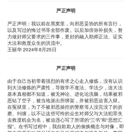
严正声明
严正声明：我以前在黑窝里，向邪恶妥协的所有言行，
以及写过的悔过书等全部作废。以后加倍弥补损失，努
力做好师父要求的三件事，更好的融入助师正法、证实
大法和救度众生的洪流中。
王丽华 2024年8月25日
严正声明
由于自己当初带着强烈的有求之心走入修炼，没有认识
到大法修炼的严肃性，导致学不進法、学法少，连大法
基本真相都不知道，被无神论、进化论洗脑，结果被邪
恶钻了空子，被当地派出所绑架，并被邪恶迫害入狱。
在冤狱里，为了不被邪恶操控的警察等人没完没了的折
磨、纠缠，以不让这些可怜的众生对师父与大法犯罪失
去救度机会为名，被迫违心写了所谓的“三书”和“思想汇
报”。在书写过程中，我自欺欺人的偷换概念与对像，即