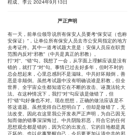
程成、李云 2024年9月13日
严正声明
有一天，前单位领导说所有保安人员要考“保安证（也称
安保证）”，让单位所有保安人员去市公安局指定的地方
去考证件。其中一道考试题大意是：安保人员应在职责
范围内反对“邪教”（中共是真正的邪教）。
打“对”、“错”勾。我想了一会，从字面上理解应该是没有
错的，就打了“对”勾。事情已过去好多年，但时不时的
总会想起来，心里总感到不是滋味。中共好坏颠倒，善
恶是非颠倒。虽然考试题中没有明确说谁是邪教，但全
世界、全宇宙众生都知道它在不断的攻击、诬蔑法轮大
法。在这种情况下，我打“对”勾应该是做错了，但
打“错”勾好像也不对。现在想想，正确的做法应该是不
答这道题。虽然觉得自己想明白了，但却是做错了，无
法改变。因此在这里我公开发表严正声明，为自己因无
知而做的错事深深悔过。中共阴险邪恶，符合它的任何
思想观念都是错的，因为它的出发点、它的目地都是真
正坏的。也以此事警醒自己，今后要更加认清中共的邪