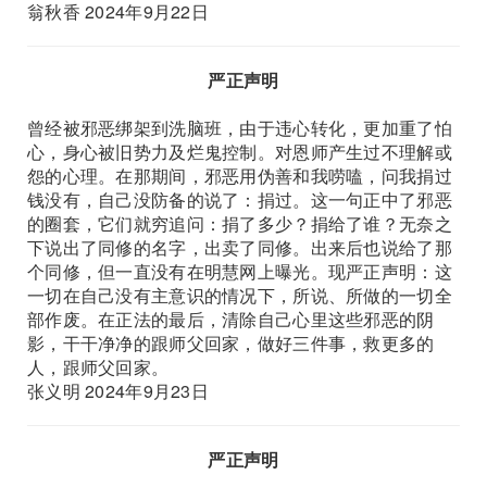
翁秋香 2024年9月22日
严正声明
曾经被邪恶绑架到洗脑班，由于违心转化，更加重了怕
心，身心被旧势力及烂鬼控制。对恩师产生过不理解或
怨的心理。在那期间，邪恶用伪善和我唠嗑，问我捐过
钱没有，自己没防备的说了：捐过。这一句正中了邪恶
的圈套，它们就穷追问：捐了多少？捐给了谁？无奈之
下说出了同修的名字，出卖了同修。出来后也说给了那
个同修，但一直没有在明慧网上曝光。现严正声明：这
一切在自己没有主意识的情况下，所说、所做的一切全
部作废。在正法的最后，清除自己心里这些邪恶的阴
影，干干净净的跟师父回家，做好三件事，救更多的
人，跟师父回家。
张义明 2024年9月23日
严正声明