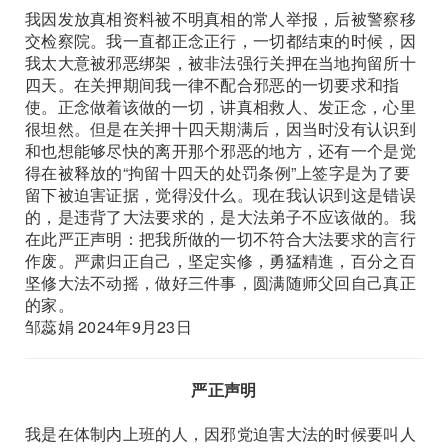
我因发放真相资料被不明真相的常人举报，后被警察移
交检察院。我一直都正念正行，一切都结束的时候，因
我太大意被邪恶绑架，被非法强行关押在当地拘留所十
四天。在关押期间我一律不配合邪恶的一切要求和指
使。正念做着该做的一切，讲真相救人、发正念，心里
很坦然。但是在关押十四天期满后，因当时没有认识到
和也想能够尽快的离开那个邪恶的地方，还有一个是觉
得在被释放的“拘留十四天的处罚条例”上签字是为了要
留下被迫害证据，觉得没什么。现在我认识到这是错误
的，是违背了大法要求的，是大法弟子不应该做的。我
在此严正声明：把我所做的一切不符合大法要求的言行
作废。严肃归正自己，坚定实修，勇猛精進，百分之百
坚修大法不动摇，做好三件事，圆满随师父回自己真正
的家。
邹蕊娟 2024年9月23日
严正声明
我是在体制内上班的人，因邪党迫害大法的时候要叫人