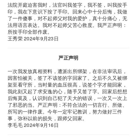
法院开庭迫害我时，法官叫我签字，我不签，叫我按手
印，我在下意识下按了手印。回来心中十分后悔，我做
了一件傻事，对不起师父对我的爱护，真十分痛心，无
法用语言表达。我对不起师父苦心救度。我严正声明：
所按手印全部作废。
王秀荣 2024年9月23日
严正声明
一次我发放真相资料，遭派出所绑架，在非法审讯后，
因害怕被关，签了不该签的字回家了。之后不久又被绑
架至看守所，当时量的血压很高，说签个字才能回家，
我此刻又起了求安逸的心，随手又签了字。回家后想想
后悔莫及，认识到自己犯了天大的错误，一次又一次上
了邪恶的当。严正声明：不符合法的一切言行、所做、
所写的一律作废。今年一定牢记教训，努力做好三件
事，弥补以前的损失，跟师父回家。
李毛毛 2024年9月16日