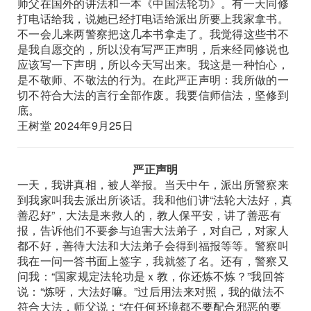
师父在国外的讲法和一本《中国法轮功》。有一天同修
打电话给我，说她已经打电话给派出所要上我家拿书。
不一会儿来两警察把这几本书拿走了。我觉得这些书不
是我自愿交的，所以没有写严正声明，后来经同修说也
应该写一下声明，所以今天写出来。我这是一种怕心，
是不敬师、不敬法的行为。在此严正声明：我所做的一
切不符合大法的言行全部作废。我要信师信法，坚修到
底。
王树堂 2024年9月25日
严正声明
一天，我讲真相，被人举报。当天中午，派出所警察来
到我家叫我去派出所谈话。我和他们讲“法轮大法好，真
善忍好”，大法是来救人的，教人保平安，讲了善恶有
报，告诉他们不要参与迫害大法弟子，对自己，对家人
都不好，善待大法和大法弟子会得到福报等等。警察叫
我在一问一答书面上签字，我就签了名。还有，警察又
问我：“国家规定法轮功是ｘ教，你还炼不炼？”我回答
说：“炼呀，大法好嘛。”过后用法来对照，我的做法不
符合大法，师父说：“在任何环境都不要配合邪恶的要