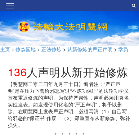
主页
>
修炼园地
>
正法修炼
>
从新修炼的严正声明
>
学员
136
人声明从新开始修炼
【明慧网二零二四年九月三十日】编者注：“严正声
明”是在压力下曾给邪恶写过“不炼功保证”的法轮功学员
宣布重返修炼的声明。为保持严肃性，声明必须用真名
实姓发表。如发现使用化名的“严正声明”，将予以删
除。在明慧网上发表严正声明，必须写清（1）自己写
给邪恶的“保证书”作废；（2）郑重宣布从新修炼、弥补
损失。
* * * * *