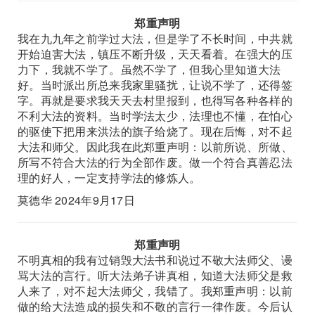
郑重声明
我在九九年之前学过大法，但是学了不长时间，中共就
开始迫害大法，镇压不断升级，天天看着。在强大的压
力下，我就不学了。虽然不学了，但我心里知道大法
好。当时派出所总来我家里骚扰，让说不学了，还得签
字。再就是要求我天天去村里报到，也得写各种各样的
不利大法的资料。当时学法太少，法理也不懂，在怕心
的驱使下把用来洪法的旗子给烧了。现在后悔，对不起
大法和师父。因此我在此郑重声明：以前所说、所做、
所写不符合大法的行为全部作废。做一个符合真善忍法
理的好人，一定支持学法的修炼人。
莫德华 2024年9月17日
郑重声明
不明真相的我有过销毁大法书和说过不敬大法师父、谩
骂大法的言行。听大法弟子讲真相，知道大法师父是救
人来了，对不起大法师父，我错了。我郑重声明：以前
做的给大法造成的损失和不敬的言行一律作废。今后认