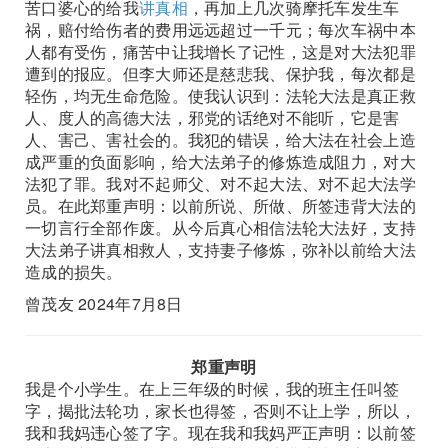
苦口婆心的给我
讲真相
，再加上几次骑摩托车发生车
祸，赔付给伤者的费用远远超过一千元；每次车祸中本
人都有受伤，痛苦中让我增长了记性，这是对大法犯罪
遭到的报应。但李大师还是慈悲我、保护我，每次都是
轻伤，均无生命危险。使我认识到：法轮大法是真正救
人、度人的高德大法，邪党的话绝对不能听，它是害
人、害己、害社会的。我犯的错误，给大法在社会上造
成严重的负面影响，给大法弟子的修炼造成阻力，对大
法犯了罪。我对不起师父、对不起大法、对不起大法学
员。在此郑重声明：以前所说、所做、所签违背大法的
一切言行全部作废。从今后真心相信法轮大法好，支持
大法弟子讲真相救人，支持妻子修炼，弥补以前给大法
造成的损失。
曾茂友 2024年7月8日
郑重声明
我是个小学生。在上三年级的时候，我的班主任叫签
字，揭批法轮功，家长也得签，否则不让上学，所以，
我和我妈违心签了字。现在我和我妈严正声明：以前签