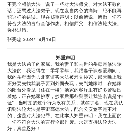
不完全相信大法，说了一些对大法师父、对大法不敬的
话，还骂过大法弟子。现在发自内心的痛悔，绝不能再
犯这样的错误。现在郑重声明：以前所说、所做一切不
符合大法的言行全部作废。相信师父，相信法轮大法。
弥补过错。
张宪忠 2024年9月19日
郑重声明
我是大法弟子的家属。我的妻子和去世的岳母是修法轮
大法的，我记得在二零零零年，我跟妻子谈恋爱期间，
我的岳母因为去北京证实大法被邪党抄家，那天晚上我
正好要去找我妻子要到外面去玩，去到她家时，在她家
的阳台外看见（住在一楼）她家的客厅里有好多警察围
着她，正在她家抄家，抄家后那些警察让我签名说是“作
证”，当时觉的这个行为没有关系，就签了名。现在我认
识到法轮大法是宇宙高德大法，配合公安签字是不对
的，这是对大法犯罪。在此本人郑重声明：我在上面的
一切不符合大法的言行全部作废。永远支持法轮大法
好，真善忍好！