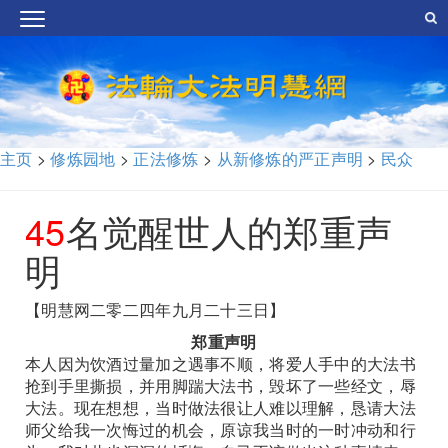
主页
>
修炼园地
>
正法修炼
>
从新修炼的严正声明
>
民众
45
名觉醒世人的郑重声
明
【明慧网二零二四年九月二十三日】
郑重声明
本人因为饮酒过量加之遇事不顺，将爱人手中的大法书
抢到手里撕损，并用脚踹大法书，毁坏了一些经文，辱
大法。现在想想，当时做法很让人难以理解，恳请大法
师父给我一次悔过的机会，原谅我当时的一时冲动和行