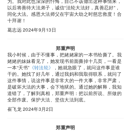
为。我对此也深深的忏悔，自己不该做出这种事情来，
以后将善待大法弟子，诚信“法轮大法好，真善忍好”，
同化大法。感恩大法师父在宇宙大劫之时慈悲救度！合
十拜谢！
葛志远 2024年9月13日
郑重声明
我小时候，由于不懂事，把姥姥家的一本书给撕了。我
姥姥的妹妹看见了，她发现书前面撕掉十几页，一看是
一本“天书”
《转法轮》
，她就急眼了，就问这件事是谁
干的。她找了好几年，通过我妈和我取得联系，就问了
这件事情，说这件事是非常大的一件大事，非常严肃，
是破坏大法的大事，会下地狱的。通过她的解释，我知
道错了，了解到真相，郑重声明：把以前所说、所做的
全部作废。保护大法、坚信大法到底。
崔飞龙 2024年3月2日
郑重声明