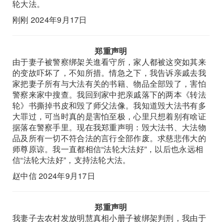
轮大法。
刚刚 2024年9月17日
郑重声明
由于妻子被警察绑架关進看守所，家人都被这突如其来
的变故吓坏了，不知所措。情急之下，我告诉亲戚去我
家把妻子所有与大法有关的书籍、物品全部毁了，害怕
警察来家中搜查。我回到家中把亲戚落下的两本《转法
轮》书撕掉书皮和毁了师父法像。我知道毁大法书有多
大罪过，可当时真的是害怕至极，心里只想着别有啥证
据落在警察手里。现在我郑重声明：毁大法书、大法物
品及所有一切不符合法的言行全部作废。求慈悲伟大的
师尊原谅。我一直都相信“法轮大法好”，以后也永远相
信“法轮大法好”，支持法轮大法。
赵中信 2024年9月17日
郑重声明
我妻子去农村发放明慧真相小册子被绑架判刑，我由于