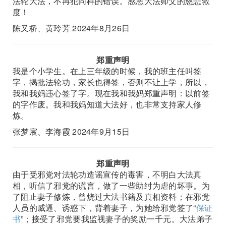
法轮大法，不再犯同样的错误。感恩大法师父的慈悲救
度！
陈又桥、黄玲芳 2024年8月26日
郑重声明
我是个小学生。在上三年级的时候，我的班主任叫签
字，揭批法轮功，家长也得签，否则不让上学，所以，
我和我妈违心签了字。现在我和我妈郑重声明：以前签
的字作废。我和我妈知道大法好，也非常支持家人修
炼。
张梦宸、李海霞 2024年9月15日
郑重声明
由于受邪党对法轮功造谣宣传的毒害，不明白大法真
相，听信了邪党的谎言，做了一些助纣为虐的坏事。为
了阻止妻子修炼，曾烧过大法书籍及真相资料；在邪党
人员的威逼、诱惑下，背着妻子，为她给邪党签了“
保证
书
”；接受了邪党要我监视妻子的奖励一千元。大法弟子