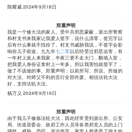
陈耀威 2024年9月18日
郑重声明
我是一个修大法的家人。受中共邪恶蒙蔽，派出所警察
和村支书来我家让我爱人签字，说什么清零，签完字以
后有什么事就不找你了。村支书威胁我说，不签字会影
响你儿子前途。九九年
七二零
以后经受过邪恶迫害，有
一年村上派人来我家，半夜三更不走大门，翻墙入室，
把我爱人身份证拿村上一年多。所以我害怕就签字了，
做了不该做的事。郑重声明：以前所写、所说、所做的
对大法、对师父不利的言行全部作废。相信法轮大法
好，支持法轮大法。
杨万义 2024年9月19日
郑重声明
由于我儿子修炼法轮大法，因此经常受到派出所、公安
局、街道居委会、政府工作人员等各类邪党人员的上门
骚扰、威胁、恐吓，逼迫签字。家里人都承受了很大的