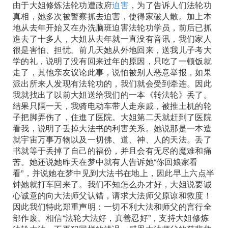
由于大姐修炼法轮功遭政府
迫害
，为了告诉人们法轮功
真相，她多次被警察抓去迫害，使得家破人散。加上本
地从去年开始又在办洗脑班迫害法轮功学员，前后已抓
進去了十多人，大姐从去年就一直没有音讯，我们家人
很是害怕、担忧。前几天她从外地回来，送我儿子考大
学的礼，说明了没有回来过年的原因，只吃了一顿饭就
走了，其他亲友议论此事，说怕被别人恶意举报，如果
派出所来人发现有法轮功的，我们就会受到牵连。因此
我就找出了以前大姐送给我们的一本《转法轮》丢了。
结果只隔一天，我骑电动车带人走亲戚，被推土机的轮
子把脚弄伤了，住進了医院。大姐第二天就赶到了医院
看我，说明了丢掉大法书的利害关系。她说那是一本造
就宇宙万事万物以及一切佛、道、神、人的天法。丢了
书就等于丢掉了自己的福份，并且会有无尽的魔难和痛
苦。她还说她昨天在梦中就有人告诉她“你回娘家看
看”，并说她在梦中见到大法书在地上，因此早上六点半
钟她就打车回来了。我们不知怎么办才好，大姐说要诚
心诚意的向大法师父认错，请求大法师父原谅和救度！
因此我们特此郑重声明：一切不利大法和师父的言行全
部作废。相信“法轮大法好，真善忍好”，支持大姐修炼