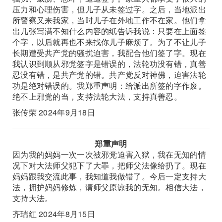
压力和心理伤害，但儿子从未签过字。之后，当地派出
所警察又来我家，当时儿子在外地工作不在家。他们拿
出几张写满不知什么内容的纸告诉我说：只要在上面签
个字，以后就再也不来找你儿子麻烦了。为了不让儿子
长期遭受共产党的骚扰迫害，我配合他们签了字。现在
我认识到顺从邪党签字是错误的，法轮功没有错，真善
忍没有错，是共产党的错。共产党反对神佛，迫害法轮
功是绝对错误的。我郑重声明：给派出所签的字作废。
绝不上邪党的当，支持法轮大法，支持真善忍。
张传荣 2024年9月18日
郑重声明
因为我的妈妈一次一次被邪党迫害入狱，我在无知的情
况下对大法师父犯下了大罪，把师父法像给扔了。现在
妈妈跟我交流此事，我知道我做错了。今后一定支持大
法，拥护妈妈修炼，请师父原谅我的无知。相信大法，
支持大法。
齐瑞红 2024年8月15日