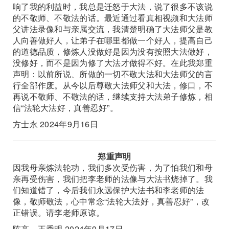
响了我的利益时，我总是迁怒于大法，说了很多不该说
的不敬师、不敬法的话。最近通过看真相视频和大法师
父讲法录像和与亲属交流，我清楚明确了大法师父是教
人向善做好人，让弟子在哪里都做一个好人，提高自己
的道德品质，修炼人没做好是因为没有按照大法做好，
没修好，而不是因为修了大法才做得不好。在此我郑重
声明：以前所说、所做的一切不敬大法和大法师父的言
行全部作废。从今以后尊敬大法师父和大法，修口，不
再说不敬师、不敬法的话，继续支持大法弟子修炼，相
信“法轮大法好，真善忍好”。
方士永 2024年9月16日
郑重声明
因我母亲炼法轮功，我们多次受伤害，为了怕我们和母
亲再受伤害，我们把李老师的法像与大法书烧掉了。我
们知道错了，今后我们永远保护大法书和李老师的法
像，敬师敬法，心中常念“法轮大法好，真善忍好”，改
正错误。请李老师原谅。
陈亮、王秀明 2024年9月17日