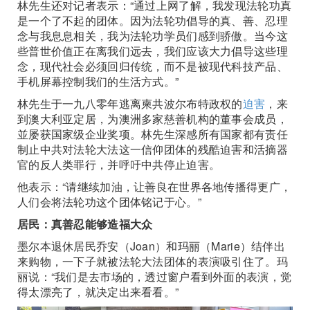
林先生还对记者表示：“通过上网了解，我发现法轮功真
是一个了不起的团体。因为法轮功倡导的真、善、忍理
念与我息息相关，我为法轮功学员们感到骄傲。当今这
些普世价值正在离我们远去，我们应该大力倡导这些理
念，现代社会必须回归传统，而不是被现代科技产品、
手机屏幕控制我们的生活方式。”
林先生于一九八零年逃离柬共波尔布特政权的
迫害
，来
到澳大利亚定居，为澳洲多家慈善机构的董事会成员，
並屡获国家级企业奖项。林先生深感所有国家都有责任
制止中共对法轮大法这一信仰团体的残酷迫害和活摘器
官的反人类罪行，并呼吁中共停止迫害。
他表示：“请继续加油，让善良在世界各地传播得更广，
人们会将法轮功这个团体铭记于心。”
居民：真善忍能够造福大众
墨尔本退休居民乔安（Joan）和玛丽（Marie）结伴出
来购物，一下子就被法轮大法团体的表演吸引住了。玛
丽说：“我们是去市场的，透过窗户看到外面的表演，觉
得太漂亮了，就决定出来看看。”