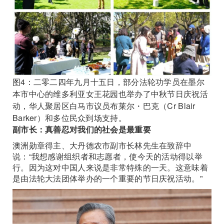
图4：二零二四年九月十五日，部分法轮功学员在墨尔
本市中心的维多利亚女王花园也举办了中秋节日庆祝活
动，华人聚居区白马市议员布莱尔・巴克（Cr Blair
Barker）和多位民众到场支持。
副市长：真善忍对我们的社会是最重要
澳洲勋章得主、大丹德农市副市长林先生在致辞中
说：“我想感谢组织者和志愿者，使今天的活动得以举
行。因为这对中国人来说是非常特殊的一天。这意味着
是由法轮大法团体举办的一个重要的节日庆祝活动。”