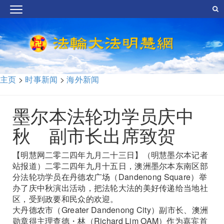
主页
>
时事新闻
>
海外新闻
墨尔本法轮功学员庆中
秋 副市长出席致贺
【明慧网二零二四年九月二十三日】（明慧墨尔本记者
站报道）二零二四年九月十五日，澳洲墨尔本东南区部
分法轮功学员在丹德农广场（Dandenong Square）举
办了庆中秋演出活动，把法轮大法的美好传递给当地社
区，受到政要和民众的欢迎。
大丹德农市（Greater Dandenong City）副市长、澳洲
勋章得主理查德・林（Richard Lim OAM）作为嘉宾首