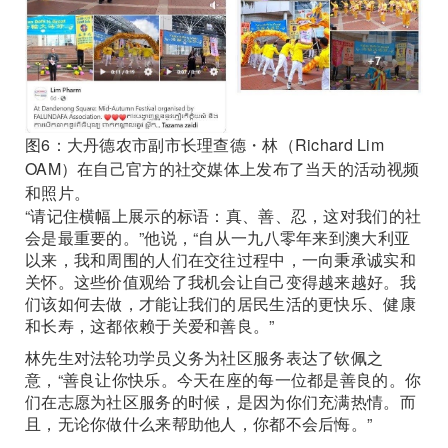
图6：大丹德农市副市长理查德・林（Richard Lim
OAM）在自己官方的社交媒体上发布了当天的活动视频
和照片。
“请记住横幅上展示的标语：真、善、忍，这对我们的社
会是最重要的。”他说，“自从一九八零年来到澳大利亚
以来，我和周围的人们在交往过程中，一向秉承诚实和
关怀。这些价值观给了我机会让自己变得越来越好。我
们该如何去做，才能让我们的居民生活的更快乐、健康
和长寿，这都依赖于关爱和善良。”
林先生对法轮功学员义务为社区服务表达了钦佩之
意，“善良让你快乐。今天在座的每一位都是善良的。你
们在志愿为社区服务的时候，是因为你们充满热情。而
且，无论你做什么来帮助他人，你都不会后悔。”