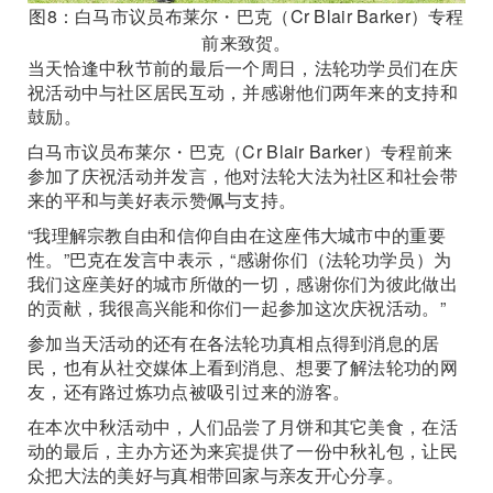
图8：白马市议员布莱尔・巴克（Cr Blair Barker）专程
前来致贺。
当天恰逢中秋节前的最后一个周日，法轮功学员们在庆
祝活动中与社区居民互动，并感谢他们两年来的支持和
鼓励。
白马市议员布莱尔・巴克（Cr Blair Barker）专程前来
参加了庆祝活动并发言，他对法轮大法为社区和社会带
来的平和与美好表示赞佩与支持。
“我理解宗教自由和信仰自由在这座伟大城市中的重要
性。”巴克在发言中表示，“感谢你们（法轮功学员）为
我们这座美好的城市所做的一切，感谢你们为彼此做出
的贡献，我很高兴能和你们一起参加这次庆祝活动。”
参加当天活动的还有在各法轮功真相点得到消息的居
民，也有从社交媒体上看到消息、想要了解法轮功的网
友，还有路过炼功点被吸引过来的游客。
在本次中秋活动中，人们品尝了月饼和其它美食，在活
动的最后，主办方还为来宾提供了一份中秋礼包，让民
众把大法的美好与真相带回家与亲友开心分享。