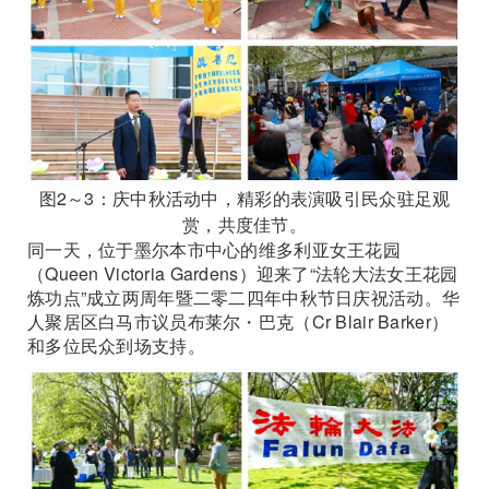
图2～3：庆中秋活动中，精彩的表演吸引民众驻足观
赏，共度佳节。
同一天，位于墨尔本市中心的维多利亚女王花园
（Queen Victoria Gardens）迎来了“法轮大法女王花园
炼功点”成立两周年暨二零二四年中秋节日庆祝活动。华
人聚居区白马市议员布莱尔・巴克（Cr Blair Barker）
和多位民众到场支持。