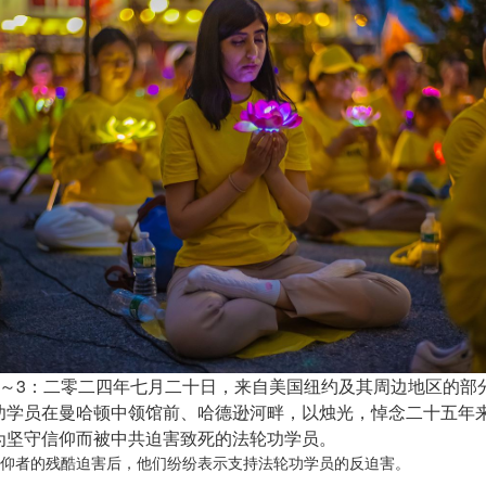
1～3：二零二四年七月二十日，来自美国纽约及其周边地区的部
功学员在曼哈顿中领馆前、哈德逊河畔，以烛光，悼念二十五年
为坚守信仰而被中共迫害致死的法轮功学员。
仰者的残酷迫害后，他们纷纷表示支持法轮功学员的反迫害。