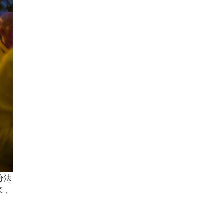
分法
来，