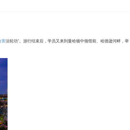
迫害
法轮功”。游行结束后，学员又来到曼哈顿中领馆前、哈德逊河畔，举