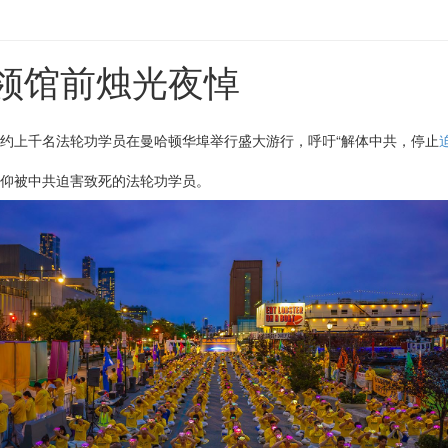
领馆前烛光夜悼
约上千名法轮功学员在曼哈顿华埠举行盛大游行，呼吁“解体中共，停止
仰被中共迫害致死的法轮功学员。