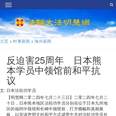
主页
>
时事新闻
>
海外新闻
反迫害25周年 日本熊
本学员中领馆前和平抗
议
文: 日本法轮功学员
【明慧网二零二四年七月二十三日】二零二四年七月二
十日，日本熊本地区法轮功学员分别在位于日本九州地
区的福冈中领馆和长崎中领馆前，打开横幅和真相展
板，以宣读声明文的和平方式谴责中共对法轮功学员长