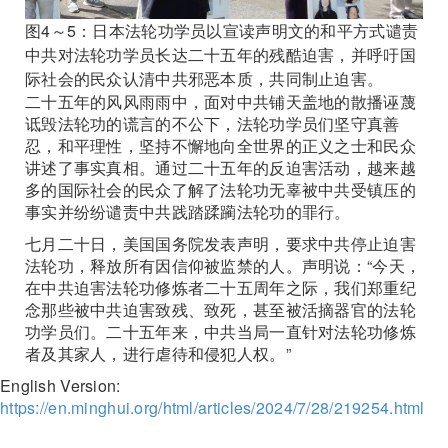
图4～5：日本法轮功学员以宣读声明文的和平方式谴责
中共对法轮功学员长达二十五年的残酷迫害，并呼吁国
际社会的民众认清中共邪恶本质，共同制止迫害。
二十五年的风风雨雨中，面对中共铺天盖地的散播诬蔑
诋毁法轮功的谎言的不公下，法轮功学员们坚守真善
忍，和平理性，坚持不懈地向全世界的正义之士和民众
讲述了事实真相。通过二十五年的反迫害活动，越来越
多的国际社会的民众了解了法轮功无辜被中共受镇压的
事实并纷纷谴责中共践踏蹂躏法轮功的罪行。
七月二十日，美国国务院发表声明，要求中共停止迫害
法轮功，释放所有因信仰被监禁的人。声明说：“今天，
在中共迫害法轮功修炼者二十五周年之际，我们郑重纪
念那些被中共迫害致残、致死，甚至被活摘器官的法轮
功学员们。二十五年来，中共当局一直针对法轮功修炼
者及其家人，进行虐待和侵犯人权。”
English Version:
https://en.minghui.org/html/articles/2024/7/28/219254.html